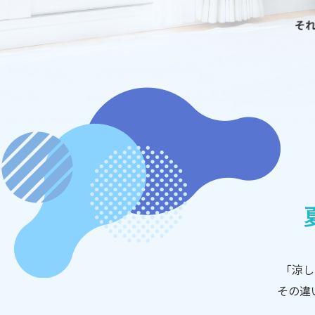
「涼し
その違