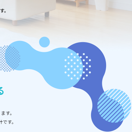
る
ります。
計です。