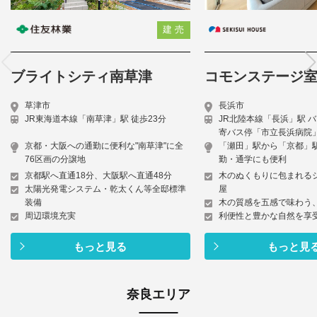
建 売
ブライトシティ南草津
コモンステージ
草津市
長浜市
JR東海道本線「南草津」駅 徒歩23分
JR北陸本線「長浜」駅 バ
寄バス停「市立長浜病院」
京都・大阪への通勤に便利な"南草津"に全
「瀬田」駅から「京都」駅
76区画の分譲地
勤・通学にも便利
京都駅へ直通18分、大阪駅へ直通48分
木のぬくもりに包まれる
太陽光発電システム・乾太くん等全邸標準
屋
装備
木の質感を五感で味わう
周辺環境充実
利便性と豊かな自然を享
もっと見る
もっと見
奈良エリア