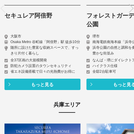
セキュレア阿倍野
フォレストガー
公園
大阪市
堺市
Osaka Metro 谷町線「阿倍野」駅 徒歩10分
南海電鉄南海本線「浜寺公
随所に設けた豊富な収納スペースで、すっ
浜寺公園の自然と調和を
きり片付く暮らし
豊かな街並み
全37区画の大規模開発
なんば・堺にダイレクト
防犯カメラ設置のタウンセキュリティ
ハイクラス仕様
省エネ設備搭載で日々の光熱費がお得に
全邸2台駐車可
もっと見る
もっと見
兵庫エリア