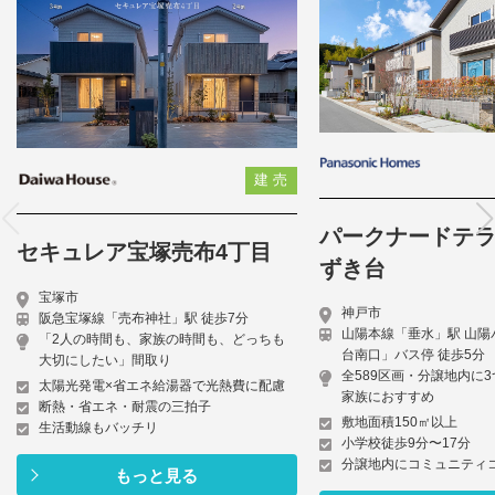
建 売
パークナードテ
セキュレア宝塚売布4丁目
ずき台
宝塚市
神戸市
阪急宝塚線「売布神社」駅 徒歩7分
山陽本線「垂水」駅 山陽バ
「2人の時間も、家族の時間も、どっちも
台南口」バス停 徒歩5分
大切にしたい」間取り
全589区画・分譲地内に
太陽光発電×省エネ給湯器で光熱費に配慮
家族におすすめ
断熱・省エネ・耐震の三拍子
敷地面積150㎡以上
生活動線もバッチリ
小学校徒歩9分〜17分
分譲地内にコミュニティコ
もっと見る