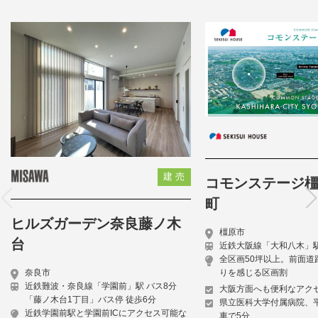
建 売
コモンステージ
町
ヒルズガーデン奈良藤ノ木
橿原市
台
近鉄大阪線「大和八木」駅
全区画50坪以上。前面道
奈良市
りを感じる区画割
近鉄難波・奈良線「学園前」駅 バス8分
大阪方面へも便利なアク
「藤ノ木台1丁目」バス停 徒歩6分
県立医科大学付属病院、
近鉄学園前駅と学園前ICにアクセス可能な
車で5分