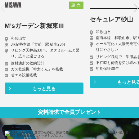
建 売
セキュレア砂山
M’sガーデン新堀東III
和歌山市
南海本線「和歌山市」駅 
和歌山市
オール電化＋太陽光発電
JR紀勢本線「宮前」駅 徒歩23分
計にやさしい
リビング天井高3.0ｍ。タタミルームと繫
り、広々と過ごせる
リビング収納で、学用品
不在時も荷物を受け取れる
適材適所の収納設計
初期保証30年
ガス乾燥機「幹太くん」を搭載
省エネ設備搭載
もっと見
もっと見る
資料請求で全員プレゼント