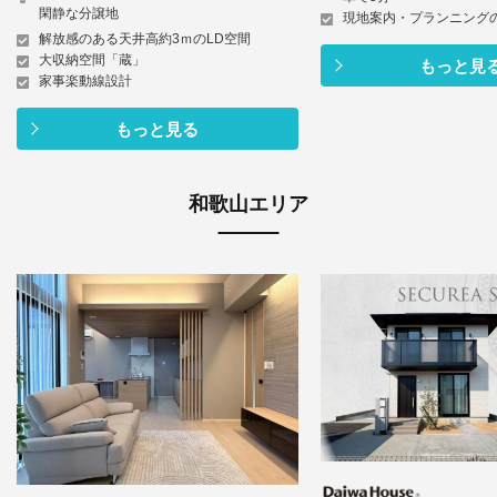
閑静な分譲地
現地案内・プランニング
解放感のある天井高約3ｍのLD空間
大収納空間「蔵」
もっと見
家事楽動線設計
もっと見る
和歌山エリア