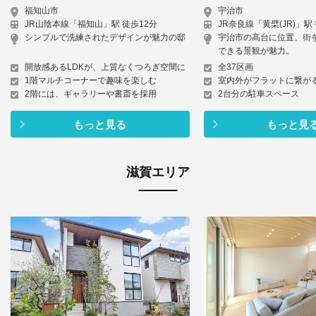
福知山市
宇治市
JR山陰本線「福知山」駅 徒歩12分
JR奈良線「黄檗(JR)」駅
シンプルで洗練されたデザインが魅力の邸
宇治市の高台に位置。街
できる景観が魅力。
開放感あるLDKが、上質なくつろぎ空間に
全37区画
1階マルチコーナーで趣味を楽しむ
室内外がフラットに繋がる
2階には、ギャラリーや書斎を採用
2台分の駐車スペース
もっと見る
もっと見
滋賀エリア