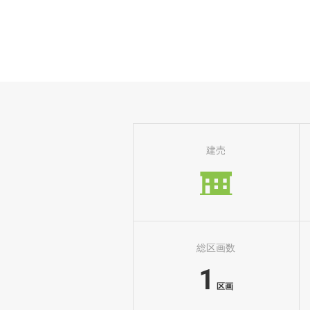
建売
総区画数
1
区画