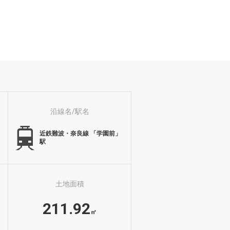
沿線名/駅名
近鉄難波・奈良線 「学園前」
駅
土地面積
211.92
㎡