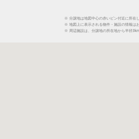
※
分譲地は地図中心の赤いピン付近に所在
※
地図上に表示される物件・施設の情報は
※
周辺施設は、分譲地の所在地から半径3k