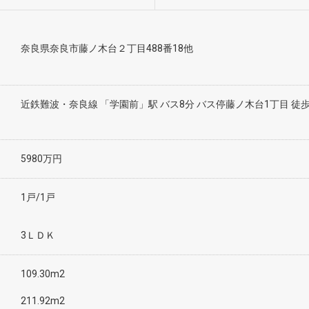
奈良県奈良市藤ノ木台２丁目488番18他
近鉄難波・奈良線 「学園前」駅 バス8分 バス停藤ノ木台1丁目 徒歩
5980万円
1戸/1戸
3ＬＤＫ
109.30m2
211.92m2