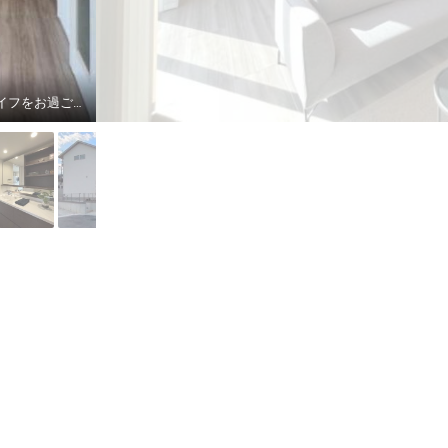
【5号地LDK写真】解放感のある高天井は約３ｍ。部屋をより明るくし、快適なリビングライフをお過ごしいただけます。（2025年12月撮影）