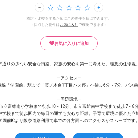
検討・比較をするためにこの物件を採点できます。
（採点した物件は
お気に入り
で確認できます）
お気に入りに追加
車通りの少ない安全な街路。家族の安心を第一に考えた、理想の住環境
—アクセス—
良線「学園前」駅まで「藤ノ木台1丁目バス停」へ徒歩6分～7分、バス乗
—周辺環境—
市立富雄南小学校まで徒歩10～12分、市立富雄南中学校まで徒歩7～8
中学校まで徒歩圏内で毎日の通学も安心な距離。子育て環境に優れた立
学園前ICより阪奈道路利用で車での各方面へのアクセスがスムーズです