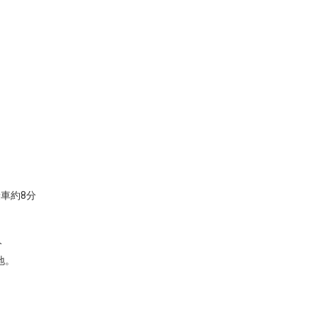
。
車約8分
分
地。
。