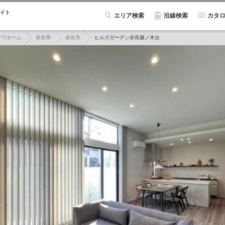
イト
エリア検索
カタ
沿線検索
サワホーム
奈良県
奈良市
ヒルズガーデン奈良藤ノ木台