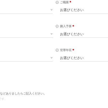
ご職業
購入予算
世帯年収
などありましたらご記入ください。