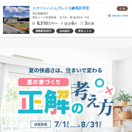
スマートハイムプレイス練馬区早宮
土 地
東京都練馬区
東京メトロ有楽町線 「氷川台」駅 徒歩6分～6分
8,310
6
3
万円〜
徒歩
分
区画
複数駅利用可
自由設計
東京メトロ