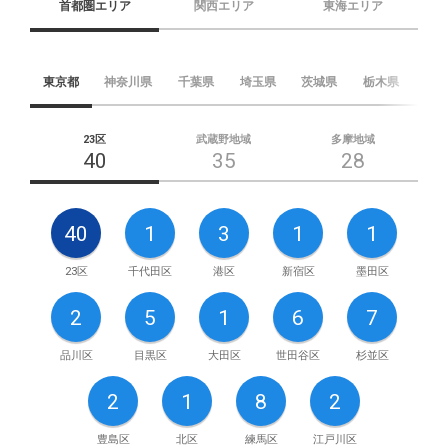
首都圏エリア
関西エリア
東海エリア
東京都
神奈川県
千葉県
埼玉県
茨城県
栃木県
群
23区
武蔵野地域
多摩地域
40
35
28
40
1
3
1
1
23区
千代田区
港区
新宿区
墨田区
2
5
1
6
7
品川区
目黒区
大田区
世田谷区
杉並区
2
1
8
2
豊島区
北区
練馬区
江戸川区