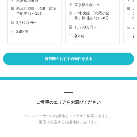
東京都清瀬市
東
東京都小金井市
西武池袋線「清瀬」駅ま
J
JR中央線 「武蔵小金
で徒歩19～20分
ス
井」駅 徒歩6分～6分
徒
2,780万円〜
13,980万円〜
5
33
区画
9
9
区画
首都圏のおすすめ物件を見る
ご希望のエリアをお選びください
ハウスメーカーの分譲地をエリアから検索できます。
（数字は該当する分譲地数になります）