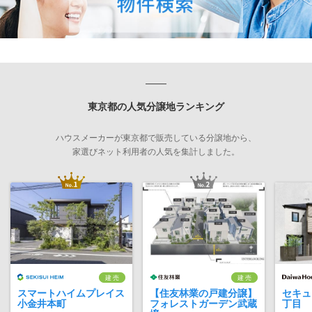
東京都の人気分譲地ランキング
ハウスメーカーが東京都で販売している分譲地から、
家選びネット利用者の人気を集計しました。
建 売
建 売
スマートハイムプレイス
【住友林業の戸建分譲】
セキュ
小金井本町
フォレストガーデン武蔵
丁目 