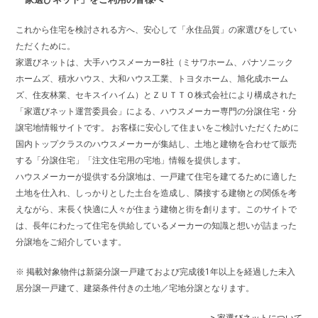
これから住宅を検討される方へ、安心して「永住品質」の家選びをしてい
ただくために。
家選びネットは、大手ハウスメーカー8社（ミサワホーム、パナソニック
ホームズ、積水ハウス、大和ハウス工業、トヨタホーム、旭化成ホーム
ズ、住友林業、セキスイハイム）とＺＵＴＴＯ株式会社により構成された
「家選びネット運営委員会」による、ハウスメーカー専門の分譲住宅・分
譲宅地情報サイトです。 お客様に安心して住まいをご検討いただくために
国内トップクラスのハウスメーカーが集結し、土地と建物を合わせて販売
する「分譲住宅」「注文住宅用の宅地」情報を提供します。
ハウスメーカーが提供する分譲地は、一戸建て住宅を建てるために適した
土地を仕入れ、しっかりとした土台を造成し、隣接する建物との関係を考
えながら、末長く快適に人々が住まう建物と街を創ります。このサイトで
は、長年にわたって住宅を供給しているメーカーの知識と想いが詰まった
分譲地をご紹介しています。
※ 掲載対象物件は新築分譲一戸建ておよび完成後1年以上を経過した未入
居分譲一戸建て、建築条件付きの土地／宅地分譲となります。