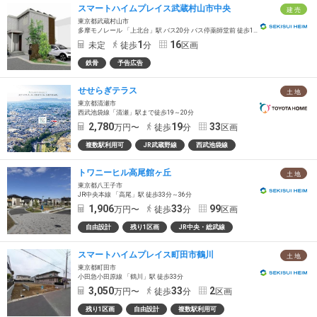
スマートハイムプレイス武蔵村山市中央
建 売
東京都武蔵村山市
多摩モノレール 「上北台」駅 バス20分 バス停薬師堂前 徒歩1分～3分
1
16
未定
徒歩
分
区画
鉄骨
予告広告
せせらぎテラス
土 地
東京都清瀬市
西武池袋線「清瀬」駅まで徒歩19～20分
2,780
19
33
万円〜
徒歩
分
区画
複数駅利用可
JR武蔵野線
西武池袋線
トワニーヒル高尾館ヶ丘
土 地
東京都八王子市
JR中央本線 「高尾」駅 徒歩33分～36分
1,906
33
99
万円〜
徒歩
分
区画
自由設計
残り1区画
JR中央・総武線
スマートハイムプレイス町田市鶴川
土 地
東京都町田市
小田急小田原線 「鶴川」駅 徒歩33分
3,050
33
2
万円〜
徒歩
分
区画
残り1区画
自由設計
複数駅利用可