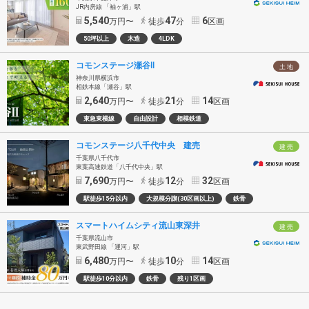
JR内房線 「袖ヶ浦」駅
5,540
47
6
万円〜
徒歩
分
区画
50坪以上
木造
4LDK
コモンステージ瀬谷Ⅱ
土 地
神奈川県横浜市
相鉄本線「瀬谷」駅
2,640
21
14
万円〜
徒歩
分
区画
東急東横線
自由設計
相模鉄道
コモンステージ八千代中央 建売
建 売
千葉県八千代市
東葉高速鉄道「八千代中央」駅
7,690
12
32
万円〜
徒歩
分
区画
駅徒歩15分以内
大規模分譲(30区画以上)
鉄骨
スマートハイムシティ流山東深井
建 売
千葉県流山市
東武野田線 「運河」駅
6,480
10
14
万円〜
徒歩
分
区画
駅徒歩10分以内
鉄骨
残り1区画