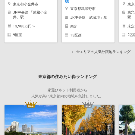
境
東京都小金井市
東京
東京都武蔵野市
JR中央線 「武蔵小金
東急
井」駅
駅
JR中央線「武蔵境」駅
13,980万円〜
未定
未定
9区画
2区
13区画
全エリアの人気分譲地ランキング
東京都の住みたい街ランキング
家選びネット利用者から
人気が高い東京都内の地域を集計しました。