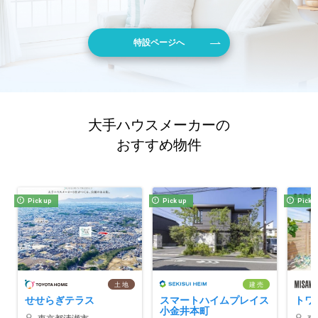
特設ページへ
大手ハウスメーカーの
おすすめ物件
Pick up
Pick up
Pick 
土 地
建 売
せせらぎテラス
スマートハイムプレイス
トワ
小金井本町