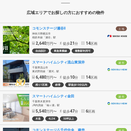
広域エリアでお探しの方におすすめの物件
コモンステージ瀬谷Ⅱ
土 地
神奈川県横浜市
相鉄本線「瀬谷」駅
2,640
21
14
万円〜
徒歩
分
区画
自由設計
東急東横線
複数駅利用可
スマートハイムシティ流山東深井
建 売
千葉県流山市
東武野田線 「運河」駅
6,480
10
14
万円〜
徒歩
分
区画
残り1区画
鉄骨
駅徒歩10分以内
スマートハイムシティ金田
建 売
千葉県木更津市
JR内房線 「袖ヶ浦」駅
5,540
47
6
万円〜
徒歩
分
区画
木造
4LDK
50坪以上
コモンステージ八千代中央 建売
建 売