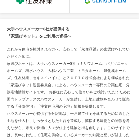
大手ハウスメーカー8社が提供する
「家選びネット」をご利用の皆様へ
これから住宅を検討される方へ、安心して「永住品質」の家選びをしてい
ただくために。
家選びネットは、大手ハウスメーカー8社（ミサワホーム、パナソニック
ホームズ、積水ハウス、大和ハウス工業、トヨタホーム、旭化成ホーム
ズ、住友林業、セキスイハイム）とＺＵＴＴＯ株式会社により構成された
「家選びネット運営委員会」による、ハウスメーカー専門の分譲住宅・分
譲宅地情報サイトです。 お客様に安心して住まいをご検討いただくために
国内トップクラスのハウスメーカーが集結し、土地と建物を合わせて販売
する「分譲住宅」「注文住宅用の宅地」情報を提供します。
ハウスメーカーが提供する分譲地は、一戸建て住宅を建てるために適した
土地を仕入れ、しっかりとした土台を造成し、隣接する建物との関係を考
えながら、末長く快適に人々が住まう建物と街を創ります。このサイトで
は、長年にわたって住宅を供給しているメーカーの知識と想いが詰まった