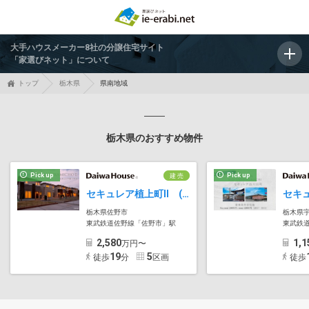
大手ハウスメーカー8社の分譲住宅サイト
「家選びネット」について
トップ
栃木県
県南地域
栃木県のおすすめ物件
Pick up
Pick up
建 売
セキュレア植上町II (分譲住宅)
栃木県佐野市
栃木県
東武鉄道佐野線「佐野市」駅
東武鉄
2,580
1,1
万円〜
19
5
徒歩
分
区画
徒歩