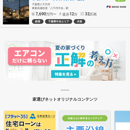
千葉県八千代市
東葉高速鉄道「八千代中央」駅
7,690
12
32
万円〜
徒歩
分
区画
鉄骨
千葉県中央エリア
木造
家選びネットオリジナルコンテンツ