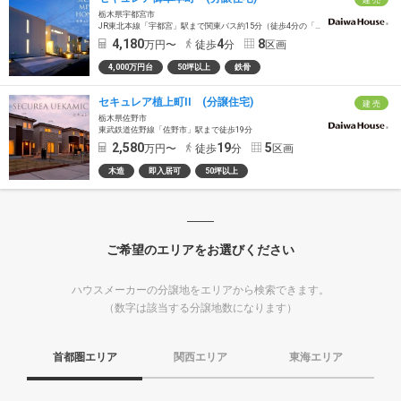
建 売
栃木県宇都宮市
JR東北本線「宇都宮」駅まで関東バス約15分（徒歩4分の「御幸小学校入口」バス停乗車）
4,180
4
8
万円〜
徒歩
分
区画
4,000万円台
50坪以上
鉄骨
セキュレア植上町II (分譲住宅)
建 売
栃木県佐野市
東武鉄道佐野線「佐野市」駅まで徒歩19分
2,580
19
5
万円〜
徒歩
分
区画
木造
即入居可
50坪以上
ご希望のエリアをお選びください
ハウスメーカーの分譲地をエリアから検索できます。
（数字は該当する分譲地数になります）
首都圏エリア
関西エリア
東海エリア