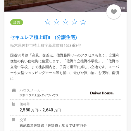
建 売
セキュレア植上町II (分譲住宅)
栃木県佐野市植上町字新屋敷町1623番3他
国道50号線「高萩」交差点、佐野藤岡ICへのアクセスも良く、交通利
便性の良い住宅街に位置します。「佐野市立植野小学校」、「佐野市
立南中学校」まで徒歩圏内と、子育て世帯に嬉しい立地です。スーパ
ーや大型ショッピングモール等も揃い、遊びや買い物にも便利。南側
に...
ハウスメーカー
大和ハウス工業/ダイワハウス
価格帯
2,580
2,640
万円〜
万円
交通
東武鉄道佐野線「佐野市」駅まで徒歩19分