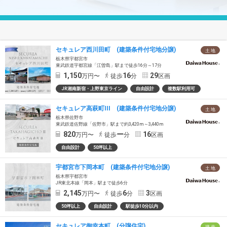
セキュレア西川田町 (建築条件付宅地分譲)
土 地
栃木県宇都宮市
東武鉄道宇都宮線「江曽島」駅まで徒歩16分～17分
1,150
16
29
万円〜
徒歩
分
区画
JR湘南新宿・上野東京ライン
自由設計
複数駅利用可
セキュレア高萩町III (建築条件付宅地分譲)
土 地
栃木県佐野市
東武鉄道佐野線「佐野市」駅まで約3,420m～3,440m
820
ー
16
万円〜
徒歩
分
区画
自由設計
50坪以上
宇都宮市下岡本町 (建築条件付宅地分譲)
土 地
栃木県宇都宮市
JR東北本線「岡本」駅まで徒歩6分
2,145
6
3
万円〜
徒歩
分
区画
50坪以上
自由設計
駅徒歩10分以内
セキュレア御幸本町 (分譲住宅)