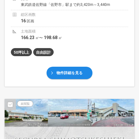
東武鉄道佐野線「佐野市」駅まで約3,420m～3,440m
総区画数
16
区画
土地面積
166.23
198.68
㎡〜
㎡
50坪以上
自由設計
物件詳細を見る
未閲覧