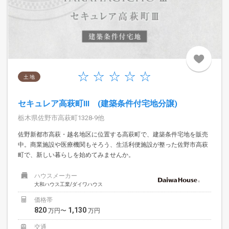
土 地
セキュレア高萩町III (建築条件付宅地分譲)
栃木県佐野市高萩町1328-9他
佐野新都市高萩・越名地区に位置する高萩町で、建築条件宅地を販売
中。商業施設や医療機関もそろう、生活利便施設が整った佐野市高萩
町で、新しい暮らしを始めてみませんか。
ハウスメーカー
大和ハウス工業/ダイワハウス
価格帯
820
1,130
万円〜
万円
交通