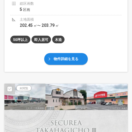
総区画数
5
区画
土地面積
202.45
203.79
㎡〜
㎡
50坪以上
即入居可
木造
物件詳細を見る
未閲覧