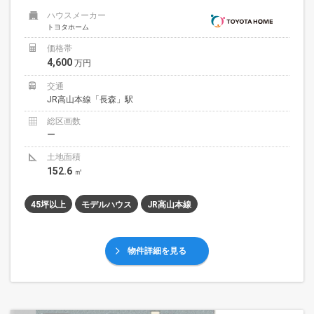
ハウスメーカー
トヨタホーム
価格帯
4,600
万円
交通
JR高山本線「長森」駅
総区画数
ー
土地面積
152.6
㎡
45坪以上
モデルハウス
JR高山本線
物件詳細を見る