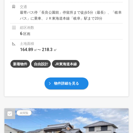
交通
最寄バス停「長良公園前」停留所まで徒歩5分（最長）、「岐阜
バス」に乗車、ＪＲ東海道本線「岐阜」駅まで20分
総区画数
6
区画
土地面積
164.89
218.3
㎡〜
㎡
新着物件
自由設計
JR東海道本線
物件詳細を見る
未閲覧