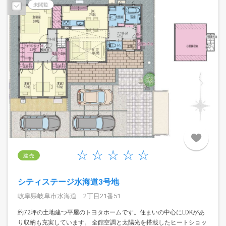
未閲覧
建 売
シティステージ水海道3号地
岐阜県岐阜市水海道 2丁目21番51
約72坪の土地建つ平屋のトヨタホームです。住まいの中心にLDKがあ
り収納も充実しています。 全館空調と太陽光を搭載したヒートショッ