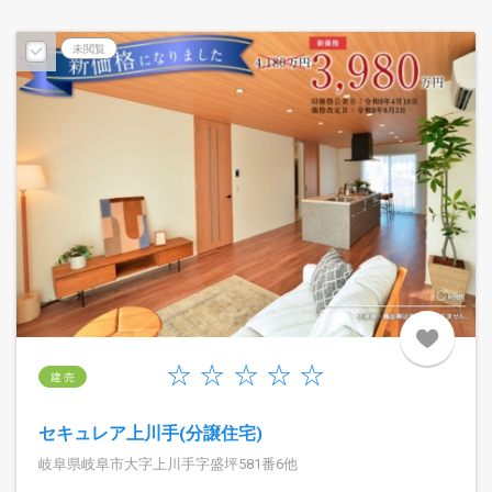
未閲覧
建 売
セキュレア上川手(分譲住宅)
岐阜県岐阜市大字上川手字盛坪581番6他