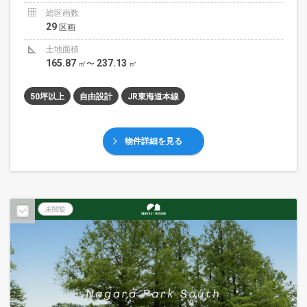
総区画数
29
区画
土地面積
165.87
237.13
㎡〜
㎡
50坪以上
自由設計
JR東海道本線
物件詳細を見る
未閲覧