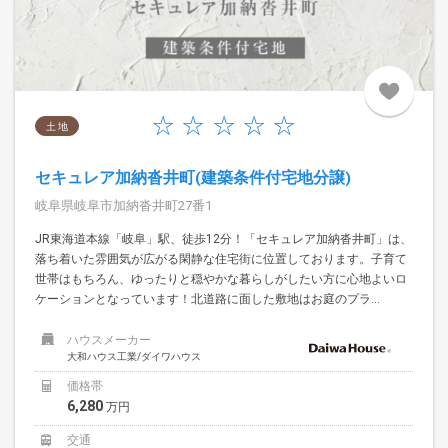
土 地
セキュレア加納沓井町(建築条件付宅地分譲)
岐阜県岐阜市加納沓井町27番1
JR東海道本線「岐阜」駅、徒歩12分！「セキュレア加納沓井町」は、
落ち着いた雰囲気が広がる閑静な住宅街に位置しております。子育て
世帯はもちろん、ゆったりと穏やかな暮らしがしたい方に心地よいロ
ケーションとなっています！北道路に面した敷地はお庭のプラ...
ハウスメーカー
大和ハウス工業/ダイワハウス
価格帯
6,280
万円
交通