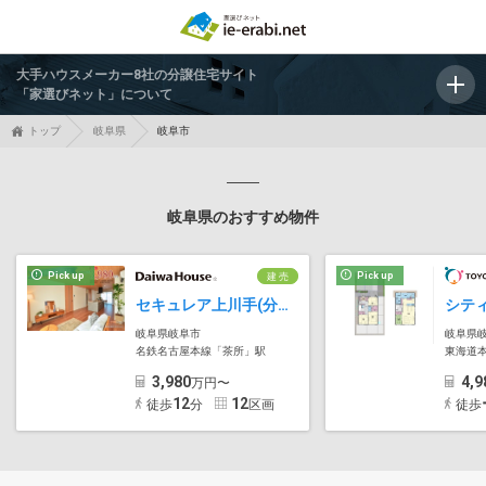
大手ハウスメーカー8社の分譲住宅サイト
「家選びネット」について
トップ
岐阜県
岐阜市
岐阜県のおすすめ物件
Pick up
Pick up
建 売
セキュレア上川手(分譲住宅)
岐阜県岐阜市
岐阜県
名鉄名古屋本線「茶所」駅
東海道本
3,980
4,9
万円〜
12
12
徒歩
分
区画
徒歩