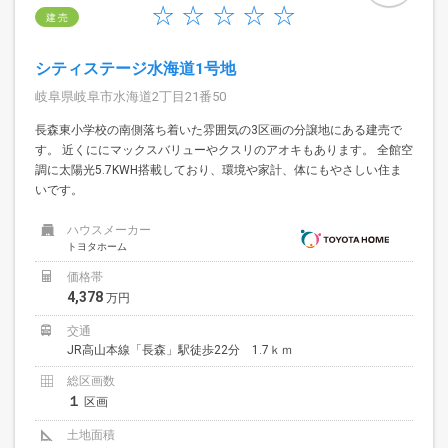
建 売
シティステージ水海道1号地
岐阜県岐阜市水海道2丁目21番50
長森東小学校の南側落ち着いた雰囲気の3区画の分譲地にある建売で
す。 近くににマックスバリューやクスリのアオキもあります。 全館空
調に太陽光5.7KWH搭載しており、環境や家計、体にもやさしい住ま
いです。
ハウスメーカー
トヨタホーム
価格帯
4,378
万円
交通
JR高山本線「長森」駅徒歩22分 1.7ｋｍ
総区画数
１
区画
土地面積