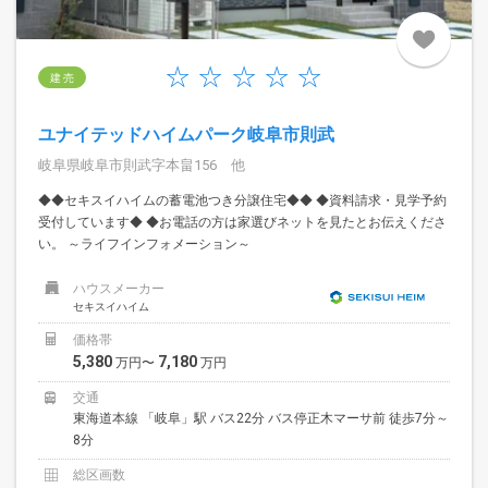
建 売
ユナイテッドハイムパーク岐阜市則武
岐阜県岐阜市則武字本畠156 他
◆◆セキスイハイムの蓄電池つき分譲住宅◆◆ ◆資料請求・見学予約
受付しています◆ ◆お電話の方は家選びネットを見たとお伝えくださ
い。 ～ライフインフォメーション～
ハウスメーカー
セキスイハイム
価格帯
5,380
7,180
万円〜
万円
交通
東海道本線 「岐阜」駅 バス22分 バス停正木マーサ前 徒歩7分～
8分
総区画数