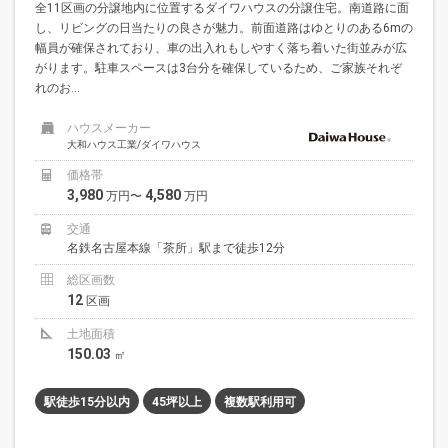
全11区画の分譲地内に位置するダイワハウスの分譲住宅。南道路に面
し、リビングの日当たりの良さが魅力。前面道路はゆとりのある6mの
幅員が確保されており、車の出入れもしやすく落ち着いた街並みが広
がります。駐車スペースは3台分を確保しているため、ご家族それぞ
れのお...
ハウスメーカー
大和ハウス工業/ダイワハウス
価格帯
3,980
4,580
万円〜
万円
交通
名鉄名古屋本線「茶所」駅まで徒歩12分
総区画数
12
区画
土地面積
150.03
㎡
駅徒歩15分以内
45坪以上
複数駅利用可