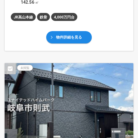
142.56
㎡
JR高山本線
鉄骨
4,000万円台
物件詳細を見る
未閲覧