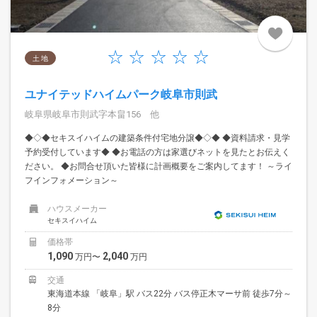
土 地
ユナイテッドハイムパーク岐阜市則武
岐阜県岐阜市則武字本畠156 他
◆◇◆セキスイハイムの建築条件付宅地分譲◆◇◆ ◆資料請求・見学
予約受付しています◆ ◆お電話の方は家選びネットを見たとお伝えく
ださい。 ◆お問合せ頂いた皆様に計画概要をご案内してます！ ～ライ
フインフォメーション～
ハウスメーカー
セキスイハイム
価格帯
1,090
2,040
万円〜
万円
交通
東海道本線 「岐阜」駅 バス22分 バス停正木マーサ前 徒歩7分～
8分