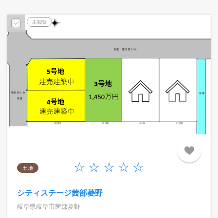
未閲覧
土 地
シティステージ茜部菱野
岐阜県岐阜市茜部菱野