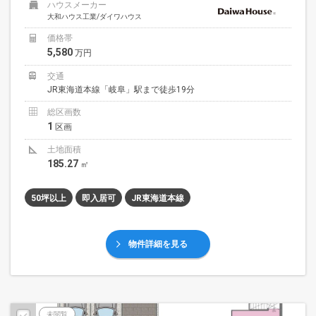
ハウスメーカー
大和ハウス工業/ダイワハウス
価格帯
5,580
万円
交通
JR東海道本線「岐阜」駅まで徒歩19分
総区画数
1
区画
土地面積
185.27
㎡
50坪以上
即入居可
JR東海道本線
物件詳細を見る
未閲覧