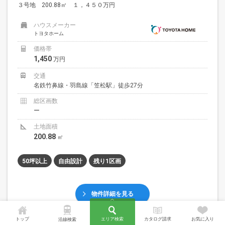
３号地 200.88㎡ １，４５０万円
ハウスメーカー
トヨタホーム
価格帯
1,450
万円
交通
名鉄竹鼻線・羽島線「笠松駅」徒歩27分
総区画数
ー
土地面積
200.88
㎡
50坪以上
自由設計
残り1区画
物件詳細を見る
トップ
エリア検索
カタログ請求
お気に入り
沿線検索