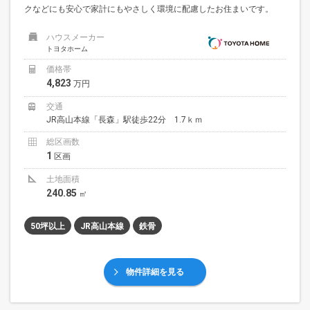
クなどにも安心で家計にもやさしく環境に配慮したお住まいです。
ハウスメーカー
トヨタホーム
価格帯
4,823
万円
交通
JR高山本線「長森」駅徒歩22分 1.7ｋｍ
総区画数
1
区画
土地面積
240.85
㎡
50坪以上
JR高山本線
鉄骨
物件詳細を見る