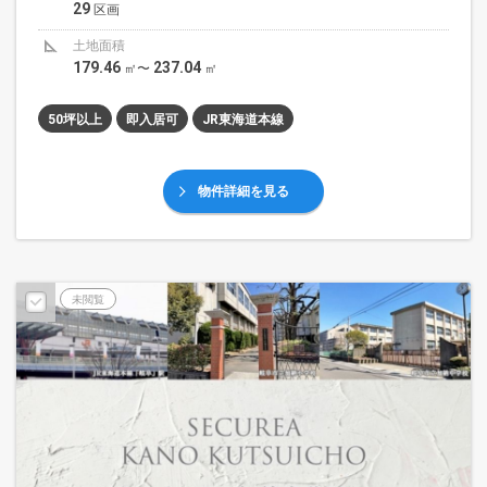
29
区画
土地面積
179.46
237.04
㎡〜
㎡
50坪以上
即入居可
JR東海道本線
物件詳細を見る
未閲覧