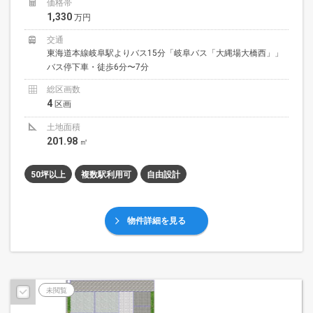
価格帯
1,330
万円
交通
東海道本線岐阜駅よりバス15分「岐阜バス「大縄場大橋西」」
バス停下車・徒歩6分〜7分
総区画数
4
区画
土地面積
201.98
㎡
50坪以上
複数駅利用可
自由設計
物件詳細を見る
未閲覧