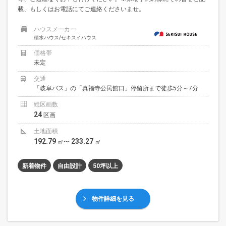
載、もしくはお電話にてご連絡くださいませ。
ハウスメーカー
積水ハウス/セキスイハウス
価格帯
未定
交通
「岐阜バス」の「真福寺公民館口」停留所まで徒歩5分～7分
総区画数
24
区画
土地面積
192.79
233.27
㎡〜
㎡
新着物件
自由設計
50坪以上
物件詳細を見る