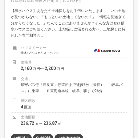
岐阜県岐阜市長良宮路町３丁目21番1他
【積水ハウス】あなたの土地探しをお手伝いいたします。「いい土地
が見つからない」「もっといい土地ってないの？」「情報を見過ぎて
分からなくなった…」なんてことはありませんか？そんな方はぜひ積
水ハウスにご相談ください。土地探しに悩まれる方へ、土地探しに特
化した専門相談会...
ハウスメーカー
積水ハウス/セキスイハウス
価格帯
2,160
2,200
万円〜
万円
交通
最寄バス停「長良東」停留所まで徒歩7分（最長）、「岐阜バ
ス」に乗車、ＪＲ東海道本線「岐阜」駅まで26分
総区画数
4
区画
土地面積
236.72
236.87
㎡〜
㎡