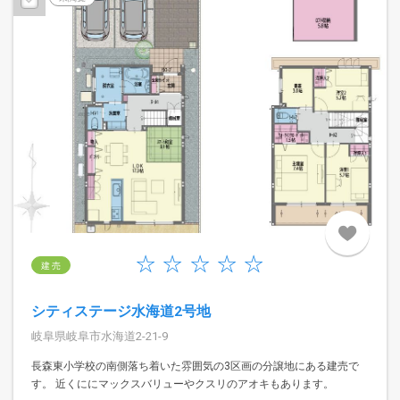
建 売
シティステージ水海道2号地
岐阜県岐阜市水海道2-21-9
長森東小学校の南側落ち着いた雰囲気の3区画の分譲地にある建売で
す。 近くににマックスバリューやクスリのアオキもあります。