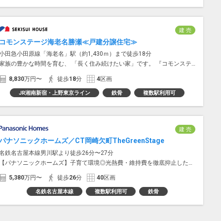
建 売
コモンステージ海老名勝瀬≪戸建分譲住宅≫
小田急小田原線「海老名」駅（約1,430ｍ）まで徒歩18分
家族の豊かな時間を育む、 「長く住み続けたい家」です。 『コモンステージ海老名勝瀬』は、今進化を続ける...
8,830
万円〜
徒歩
18
分
4
区画
JR湘南新宿・上野東京ライン
鉄骨
複数駅利用可
建 売
パナソニックホームズ／CT岡崎欠町TheGreenStage
名鉄名古屋本線男川駅より徒歩26分〜27分
【パナソニックホームズ】子育て環境◎光熱費・維持費を徹底抑止した欠町の邸宅
5,380
万円〜
徒歩
26
分
40
区画
名鉄名古屋本線
複数駅利用可
鉄骨