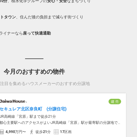
10分
、積水化学グループの
安心・安全
なまちづくり
トタウン
、住んだ後の負担まで減らす街づくり
Jライナーなら
座って快適通勤
今月のおすすめの物件
注目を集めるハウスメーカーのおすすめ分譲地
建 売
セキュレア北区奈良町 (分譲住宅)
JR高崎線「宮原」駅まで徒歩21分
都心主要駅へのアクセスがよいJR高崎線「宮原」駅が最寄駅の分譲地です。周辺には商業施設や医療施設など、...
4,990
万円〜
徒歩
21
分
17
区画