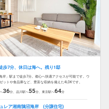
徒歩7分、休日は海へ。残り1邸
海岸」駅まで徒歩7分。都心へ快適アクセスが可能です。ウ
ゼットや食品庫など、豊富な収納を備えた4LDKです。
36
55
64
へ
分、品川駅へ
分、東京駅へ
分
ュレア湘南鵠沼海岸 (分譲住宅)