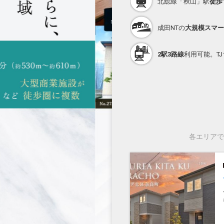
北総線「秋山」駅
徒歩
成田NTの
大規模スマー
2駅3路線
利用可能。T
各エリアで