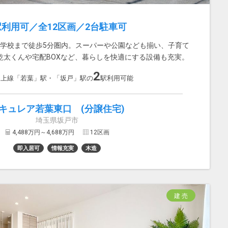
駅利用可／全12区画／2台駐車可
中学校まで徒歩5分圏内。スーパーや公園なども揃い、子育て
乾太くんや宅配BOXなど、暮らしを快適にする設備も充実。
2
東上線「若葉」駅・「坂戸」駅の
駅利用可能
キュレア若葉東口 (分譲住宅)
埼玉県坂戸市
4,488万円～4,688万円
12区画
即入居可
情報充実
木造
建 売