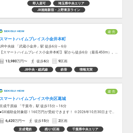
即入居可
埼玉県中央エリア
JR湘南新宿・上野東京ライン
建 売
スマートハイムプレイス小金井本町
JR中央線 「武蔵小金井」駅 徒歩6分～6分
【スマートハイムプレイス小金井本町】 駅から徒歩6分（最長450m）。都心、新宿へダイレクトアク...
13,980
万円〜
徒歩
6
分
9
区画
JR中央・総武線
鉄骨
情報充実
建 売
スマートハイムプレイス中央区葛城
京成千原線 「千葉寺」駅 徒歩15分～16分
●GX補助金対象邸！160万円が受給できます！ ※2026年10月30日までに所定の手続を完了する必要があ...
6,420
万円〜
徒歩
15
分
2
区画
京成電鉄
残り1区画
千葉県中央エリア