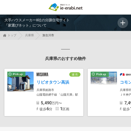
大手ハウスメーカー8社の分譲住宅サイト
「家選びネット」について
トップ
兵庫県
加古川市
兵庫県のおすすめ物件
Pick up
Pick up
建 売
リビオタウン高浜
兵庫県姫路市
兵庫県
山陽電鉄網干線 「山陽天満」駅
ＪＲ神
5,490
7,4
万円〜
6
1
徒歩
分
区画
徒歩