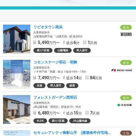
リビオタウン高浜
建 売
兵庫県姫路市
山陽電鉄網干線 「山陽天満」駅 徒歩6分
5,490
6
1
万円〜
徒歩
分
区画
残り1区画
山陽電鉄
即入居可
コモンステージ明石・明舞
建 売
兵庫県明石市
ＪＲ神戸線「朝霧」駅まで徒歩14分～15分
7,490
14
84
万円〜
徒歩
分
区画
木造
即入居可
鉄骨
フォレストガーデン西明石
建 売
兵庫県明石市
JR山陽本線「西明石」駅徒歩15～16分
6,480
15
7
万円〜
徒歩
分
区画
4LDK
残り1区画
JR山陽本線
セキュレアシティ御影山手 (建築条件付宅地分譲)
土 地