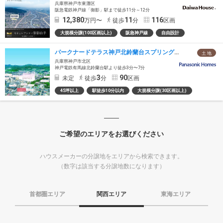
兵庫県神戸市東灘区
阪急電鉄神戸線「御影」駅まで徒歩11分～12分
12,380
11
116
万円〜
徒歩
分
区画
大規模分譲(100区画以上)
阪急神戸線
自由設計
パークナードテラス神戸北鈴蘭台スプリングス（建築条件付）
土 地
兵庫県神戸市北区
神戸電鉄有馬線北鈴蘭台駅より徒歩3分〜7分
3
90
未定
徒歩
分
区画
45坪以上
駅徒歩10分以内
大規模分譲(30区画以上)
ご希望のエリアをお選びください
ハウスメーカーの分譲地をエリアから検索できます。
（数字は該当する分譲地数になります）
首都圏エリア
関西エリア
東海エリア