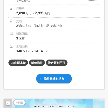
ミサワホーム
価格帯
2,890
2,995
万円〜
万円
交通
JR加古川線 「加古川」駅 徒歩17分
総区画数
3
区画
土地面積
140.53
141.43
㎡〜
㎡
JR山陽本線
新着物件
複数駅利用可
物件詳細を見る
未閲覧