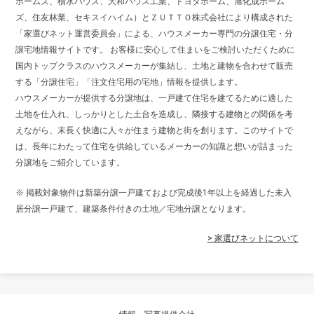
ホームズ、積水ハウス、大和ハウス工業、トヨタホーム、旭化成ホーム
ズ、住友林業、セキスイハイム）とＺＵＴＴＯ株式会社により構成された
「家選びネット運営委員会」による、ハウスメーカー専門の分譲住宅・分
譲宅地情報サイトです。 お客様に安心して住まいをご検討いただくために
国内トップクラスのハウスメーカーが集結し、土地と建物を合わせて販売
する「分譲住宅」「注文住宅用の宅地」情報を提供します。
ハウスメーカーが提供する分譲地は、一戸建て住宅を建てるために適した
土地を仕入れ、しっかりとした土台を造成し、隣接する建物との関係を考
えながら、末長く快適に人々が住まう建物と街を創ります。このサイトで
は、長年にわたって住宅を供給しているメーカーの知識と想いが詰まった
分譲地をご紹介しています。
※ 掲載対象物件は新築分譲一戸建ておよび完成後1年以上を経過した未入
居分譲一戸建て、建築条件付きの土地／宅地分譲となります。
> 家選びネットについて