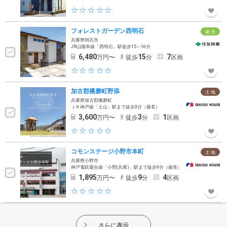
フォレストガーデン西明石
建 売
兵庫県明石市
JR山陽本線「西明石」駅徒歩15～16分
6,480
15
7
万円〜
徒歩
分
区画
加古郡播磨町野添
土 地
兵庫県加古郡播磨町
ＪＲ神戸線「土山」駅まで徒歩3分（最長）
3,600
3
1
万円〜
徒歩
分
区画
コモンステージ小野市本町
土 地
兵庫県小野市
神戸電鉄粟生線「小野(兵庫)」駅まで徒歩9分（最長）
1,895
9
4
万円〜
徒歩
分
区画
さらに表示