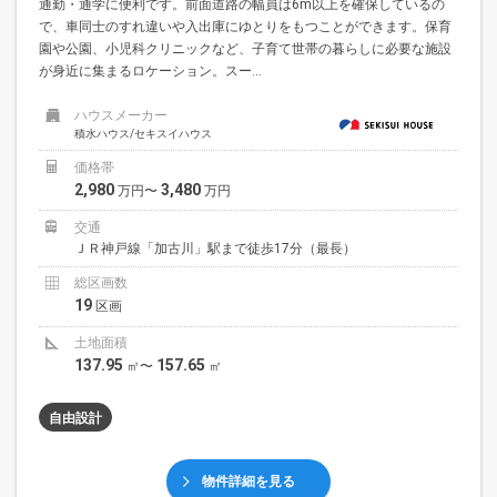
通勤・通学に便利です。前面道路の幅員は6m以上を確保しているの
で、車同士のすれ違いや入出庫にゆとりをもつことができます。保育
園や公園、小児科クリニックなど、子育て世帯の暮らしに必要な施設
が身近に集まるロケーション。スー...
ハウスメーカー
積水ハウス/セキスイハウス
価格帯
2,980
3,480
万円〜
万円
交通
ＪＲ神戸線「加古川」駅まで徒歩17分（最長）
総区画数
19
区画
土地面積
137.95
157.65
㎡〜
㎡
自由設計
物件詳細を見る