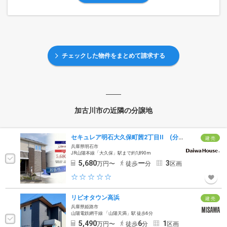
チェックした物件をまとめて請求する
加古川市の近隣の分譲地
セキュレア明石大久保町茜2丁目II (分譲住宅)
建 売
兵庫県明石市
JR山陽本線「大久保」駅まで約1,890m
5,680
ー
3
万円〜
徒歩
分
区画
リビオタウン高浜
建 売
兵庫県姫路市
山陽電鉄網干線 「山陽天満」駅 徒歩6分
5,490
6
1
万円〜
徒歩
分
区画