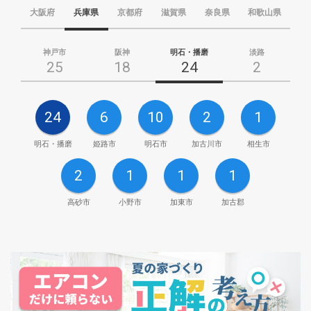
大阪府
兵庫県
京都府
滋賀県
奈良県
和歌山県
神戸市
阪神
明石・播磨
淡路
25
18
24
2
24
6
10
2
1
明石・播磨
姫路市
明石市
加古川市
相生市
2
1
1
1
高砂市
小野市
加東市
加古郡