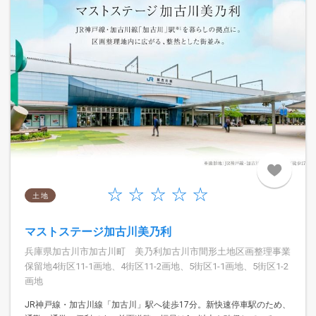
土 地
マストステージ加古川美乃利
兵庫県加古川市加古川町 美乃利加古川市間形土地区画整理事業
保留地4街区11-1画地、4街区11-2画地、5街区1-1画地、5街区1-2
画地
JR神戸線・加古川線「加古川」駅へ徒歩17分。新快速停車駅のため、