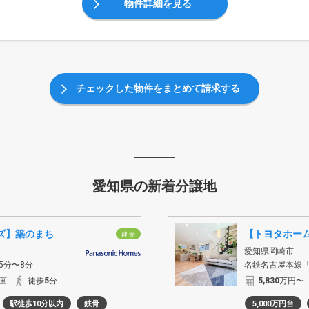
物件詳細を見る
チェックした物件をまとめて請求する
愛知県の新着分譲地
ズ】築のまち
建 売
愛知県岡崎市
5分〜8分
名鉄名古屋本線「
画
徒歩
5
分
5,830
万円〜
駅徒歩10分以内
鉄骨
5,000万円台