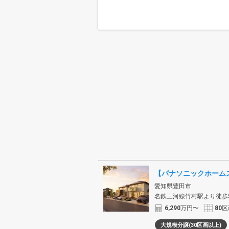
【パナソニックホーム
愛知県豊田市
名鉄三河線竹村駅より徒歩
6,290
万円〜
80
区
大規模分譲(30区画以上)