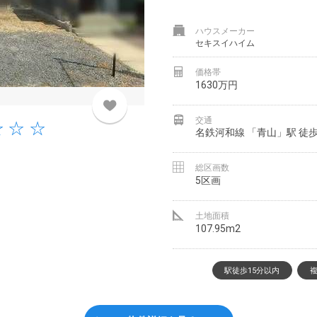
ハウスメーカー
セキスイハイム
価格帯
1630万円
交通
名鉄河和線 「青山」駅 徒歩
総区画数
5区画
土地面積
107.95m2
駅徒歩15分以内