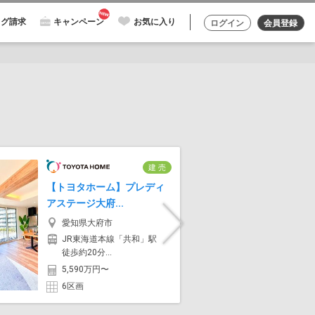
ログ請求
キャンペーン
お気に入り
ログイン
会員登録
建 売
セキュレ
【トヨタホーム】プレディ
III (分譲
アステージ大府...
愛知
Next
愛知県大府市
名鉄
JR東海道本線「共和」駅
徒歩1
徒歩約20分...
5,39
5,590万円〜
6区画
6区画