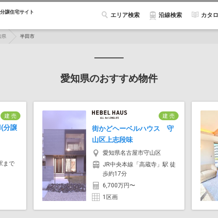
分譲住宅サイト
エリア検索
カタ
沿線検索
知県
半田市
愛知県のおすすめ物件
建 売
建 売
I(分譲
街かどヘーベルハウス 守
山区上志段味
愛知県名古屋市守山区
駅まで
JR中央本線「高蔵寺」駅 徒
歩約17分
6,700万円〜
1区画