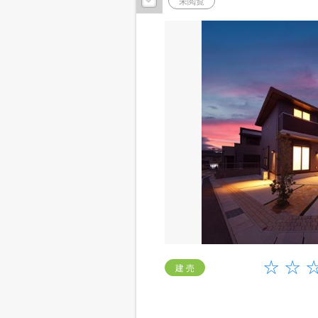
未閲覧
建 売