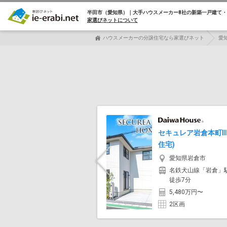
半田市（愛知県）｜大手ハウスメーカー8社の
新築一戸建て・
家選びネットについて
ハウスメーカーの分譲住宅なら家選びネット
愛
セキュレア岩倉本町II
住宅)
愛知県岩倉市
Previous
名鉄犬山線「岩倉」
徒歩7分
5,480万円〜
2区画