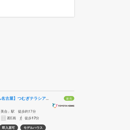
【トヨタホーム名古屋】つむぎテラシア 112号棟・113号棟
建 売
美合」駅 徒歩約17分
2
区画
徒歩
17
分
即入居可
モデルハウス