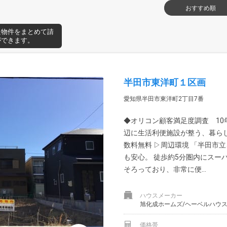
おすすめ順
た物件をまとめて請
ができます。
半田市東洋町１区画
愛知県半田市東洋町2丁目7番
◆オリコン顧客満足度調査 10年
辺に生活利便施設が整う、暮ら
数料無料 ▷周辺環境 「半田市
も安心。 徒歩約5分圏内にスー
そろっており、非常に便...
ハウスメーカー
旭化成ホームズ/ヘーベルハウ
価格帯