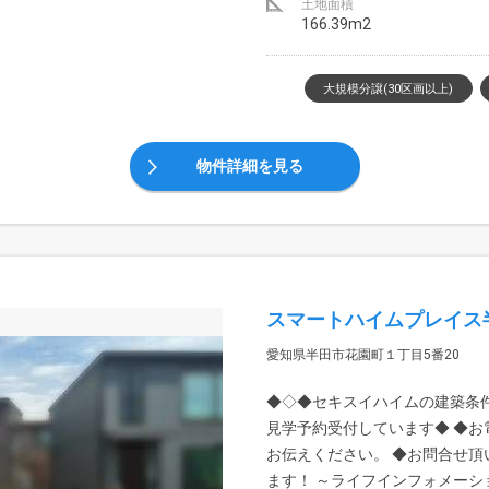
土地面積
166.39m2
大規模分譲(30区画以上)
物件詳細を見る
スマートハイムプレイス
愛知県半田市花園町１丁目5番20
◆◇◆セキスイハイムの建築条
見学予約受付しています◆ ◆
お伝えください。 ◆お問合せ
ます！ ～ライフインフォメーション