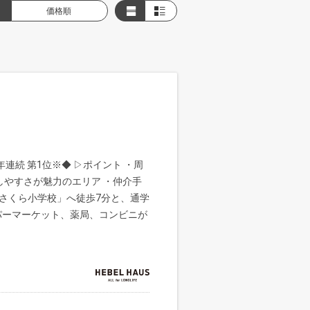
価格順
連続 第1位※◆ ▷ポイント ・周
しやすさが魅力のエリア ・仲介手
立さくら小学校」へ徒歩7分と、通学
パーマーケット、薬局、コンビニが
ス