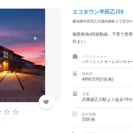
エコタウン半田乙川Ⅱ
愛知県半田市乙川源内林町２丁目23-1
南西角地×回遊動線。子育て世
住まい。
ハウスメーカー
パナソニック ホームズ/パナホ
価格帯
4990万円(1区画)
交通
武豊線乙川駅より徒歩19分
総区画数
33区画