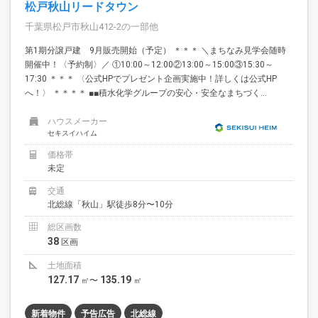
松戸秋山リードタウン
千葉県松戸市秋山412-2の一部他
第1期分譲戸建 9月販売開始（予定） ＊＊＊ ＼まちなみ見学会随時
開催中！〈予約制〉／ ①10:00～12:00②13:00～15:00③15:30～
17:30 ＊＊＊ 〈公式HPでプレゼント企画実施中！詳しくは公式HP
へ！〉 ＊＊＊＊ ■■積水化学グループの安心・安全なまちづく...
ハウスメーカー
セキスイハイム
価格帯
未定
交通
北総線「秋山」駅徒歩8分〜10分
総区画数
38
区画
土地面積
127.17
135.19
㎡〜
㎡
新着物件
予告広告
北総線