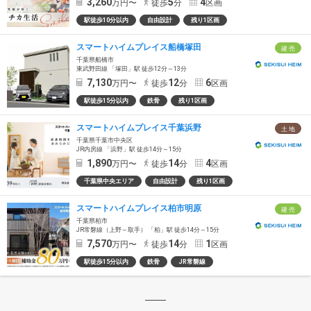
3,260
5
4
万円〜
徒歩
分
区画
駅徒歩10分以内
自由設計
残り1区画
スマートハイムプレイス船橋塚田
建 売
千葉県船橋市
東武野田線 「塚田」駅 徒歩12分～13分
7,130
12
6
万円〜
徒歩
分
区画
駅徒歩15分以内
鉄骨
残り1区画
スマートハイムプレイス千葉浜野
土 地
千葉県千葉市中央区
JR内房線 「浜野」駅 徒歩14分～15分
1,890
14
4
万円〜
徒歩
分
区画
千葉県中央エリア
自由設計
残り1区画
スマートハイムプレイス柏市明原
建 売
千葉県柏市
JR常磐線（上野～取手） 「柏」駅 徒歩14分～15分
7,570
14
1
万円〜
徒歩
分
区画
駅徒歩15分以内
鉄骨
JR常磐線