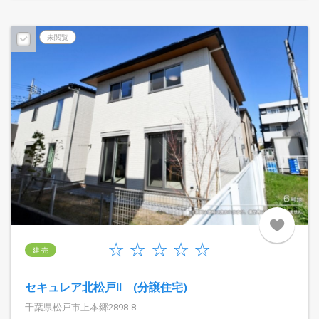
未閲覧
建 売
セキュレア北松戸II (分譲住宅)
千葉県松戸市上本郷2898-8