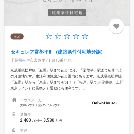
土 地
セキュレア常盤平II (建築条件付宅地分譲)
千葉県松戸市常盤平7丁目15番14他
京成電鉄松戸線「五香」駅まで徒歩12分、「常盤平」駅まで徒歩15分
の分譲地です。生活利便施設が徒歩圏内にあります。京成電鉄松戸線
「五香」駅から「東京」駅まで47分！（「松戸」駅でJR常磐線（上野
東京ライン）に乗換え）通勤にも便利です。...
ハウスメーカー
大和ハウス工業/ダイワハウス
価格帯
2,480
3,580
万円〜
万円
交通