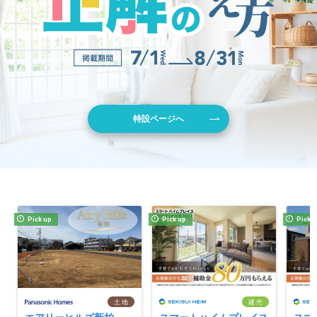
特設ページへ
Pick up
Pick up
Pick 
土 地
建 売