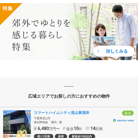
広域エリアでお探しの方におすすめの物件
スマートハイムシティ流山東深井
建 売
千葉県流山市
東武野田線 「運河」駅
6,480
10
14
万円〜
徒歩
分
区画
残り1区画
鉄骨
駅徒歩10分以内