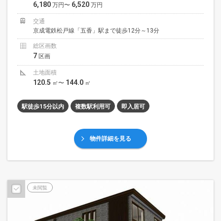
6,180
6,520
万円〜
万円
交通
京成電鉄松戸線「五香」駅まで徒歩12分～13分
総区画数
7
区画
土地面積
120.5
144.0
㎡〜
㎡
駅徒歩15分以内
複数駅利用可
即入居可
物件詳細を見る
未閲覧