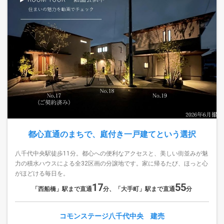
都心直通のまちで、庭付き一戸建てという選択
八千代中央駅徒歩11分。都心への便利なアクセスと、美しい街並みが魅
力の積水ハウスによる全32区画の分譲地です。家に帰るたび、ほっと心
がほどける毎日を。
17
55
「西船橋」駅まで直通
分、「大手町」駅まで直通
分
コモンステージ八千代中央 建売