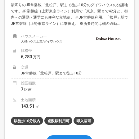
最寄りのJR常磐線「北松戸」駅まで徒歩10分のダイワハウスの分譲地
です。JR常磐線（上野東京ライン）利用で「東京」駅まで42分と、都
内への通勤・通学にも便利な立地※。 ※JR常磐線利用、「松戸」駅で
JR常磐線（上野東京ライン）に乗換え。 ※所要時間は朝の通勤...
ハウスメーカー
大和ハウス工業/ダイワハウス
価格帯
6,280
万円
交通
JR常磐線「北松戸」駅まで徒歩10分
総区画数
7
区画
土地面積
143.51
㎡
駅徒歩10分以内
複数駅利用可
即入居可