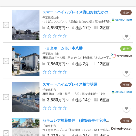
スマートハイムプレイス流山おおたかの森北3丁目II
土 地
千葉県流山市
つくばエクスプレス 「流山おおたかの森」駅 徒歩17分～17分
4,990
17
2
万円〜
徒歩
分
区画
トヨタホーム市川本八幡
建 売
千葉県市川市
JR総武線「本八幡」駅までバス13分乗車「本北方一丁目」バス停徒歩2分〜3分
7,960
2
12
万円〜
徒歩
分
区画
スマートハイムプレイス柏市明原
土 地
千葉県柏市
JR常磐線（上野～取手） 「柏」駅 徒歩14分～15分
3,580
14
6
万円〜
徒歩
分
区画
セキュレア柏花野井 (建築条件付宅地分譲)
土 地
千葉県柏市
つくばエクスプレス「柏の葉キャンパス」駅まで徒歩24分