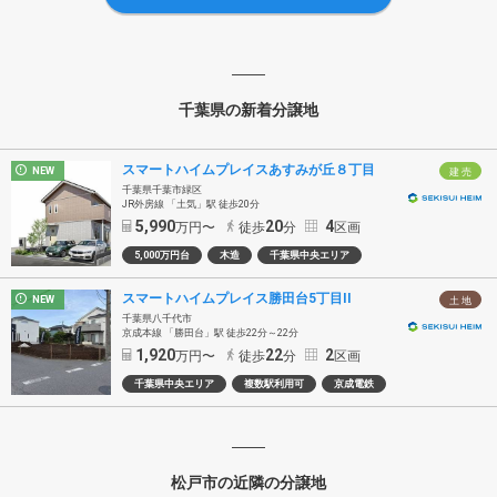
千葉県の新着分譲地
スマートハイムプレイスあすみが丘８丁目
NEW
建 売
千葉県千葉市緑区
JR外房線 「土気」駅 徒歩20分
5,990
20
4
万円〜
徒歩
分
区画
5,000万円台
木造
千葉県中央エリア
スマートハイムプレイス勝田台5丁目II
NEW
土 地
千葉県八千代市
京成本線 「勝田台」駅 徒歩22分～22分
1,920
22
2
万円〜
徒歩
分
区画
千葉県中央エリア
複数駅利用可
京成電鉄
松戸市の近隣の分譲地