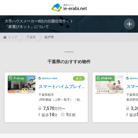
大手ハウスメーカー8社の分譲住宅サイト
「家選びネット」について
トップ
千葉県
松戸市
千葉県のおすすめ物件
Pick up
Pick up
建 売
スマートハイムプレイス柏市明原
千葉県柏市
千葉県
JR常磐線（上野～取手） 「柏」駅
東武野田
7,570
3,2
万円〜
14
1
徒歩
分
区画
徒歩