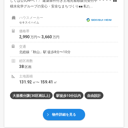
しくは公式HPへ！〉 建築条件付き土地先着順販売受付中 ＊＊＊＊ ■■
積水化学グループの安心・安全なまちづくり■■ 私た...
ハウスメーカー
セキスイハイム
価格帯
2,990
3,660
万円〜
万円
交通
北総線「秋山」駅 徒歩8分〜10分
総区画数
38
区画
土地面積
131.92
159.41
㎡〜
㎡
大規模分譲(30区画以上)
駅徒歩10分以内
自由設計
物件詳細を見る