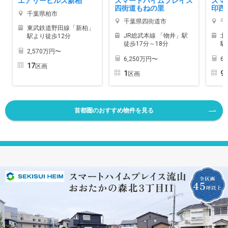
エアリーヒルズ新柏
スマートハイムプレイス
スマ
四街道もねの里
印西
千葉県柏市
千葉県四街道市
千
東武鉄道野田線「新柏」
JR総武本線 「物井」駅
北
駅より徒歩12分
徒歩17分～18分
駅
2,570万円〜
6,250万円〜
6
17
区画
1
9
区画
首都圏のおすすめ物件を見る