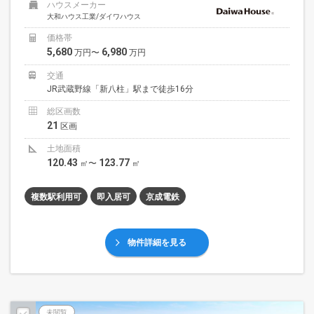
ハウスメーカー
大和ハウス工業/ダイワハウス
価格帯
5,680
6,980
万円〜
万円
交通
JR武蔵野線「新八柱」駅まで徒歩16分
総区画数
21
区画
土地面積
120.43
123.77
㎡〜
㎡
複数駅利用可
即入居可
京成電鉄
物件詳細を見る
未閲覧