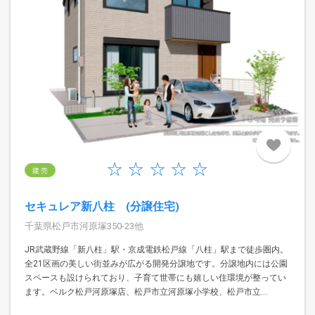
建 売
セキュレア新八柱 (分譲住宅)
千葉県松戸市河原塚350-23他
JR武蔵野線「新八柱」駅・京成電鉄松戸線「八柱」駅まで徒歩圏内。
全21区画の美しい街並みが広がる開発分譲地です。分譲地内には公園
スペースも設けられており、子育て世帯にも嬉しい住環境が整ってい
ます。ベルク松戸河原塚店、松戸市立河原塚小学校、松戸市立...