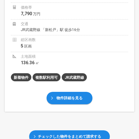
価格帯
7,790
万円
交通
JR武蔵野線 「新松戸」駅 徒歩16分
総区画数
5
区画
土地面積
136.36
㎡
新着物件
複数駅利用可
JR武蔵野線
物件詳細を見る
チェックした物件をまとめて請求する