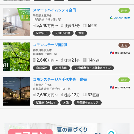
スマートハイムシティ金田
建 売
千葉県木更津市
JR内房線 「袖ヶ浦」駅
5,540
47
6
万円〜
徒歩
分
区画
50坪以上
5,000万円台
木造
コモンステージ瀬谷Ⅱ
土 地
神奈川県横浜市
相鉄本線「瀬谷」駅
2,640
21
14
万円〜
徒歩
分
区画
自由設計
JR埼京線
JR湘南新宿・上野東京ライン
コモンステージ八千代中央 建売
建 売
千葉県八千代市
東葉高速鉄道「八千代中央」駅
7,690
12
32
万円〜
徒歩
分
区画
駅徒歩15分以内
木造
千葉県中央エリア