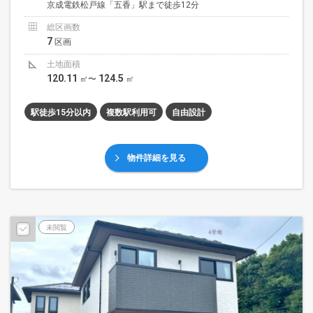
京成電鉄松戸線「五香」駅まで徒歩12分
総区画数
7
区画
土地面積
120.11
124.5
㎡〜
㎡
駅徒歩15分以内
複数駅利用可
自由設計
物件詳細を見る
未閲覧