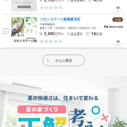
2,130
24
4
万円〜
徒歩
分
区画
コモンステージ船橋夏見町
土 地
千葉県船橋市
最寄バス停「北谷津川」停留所まで徒歩2分～3分、「京成バス千葉ウエスト」に乗車、ＪＲ総武線快速「船橋」駅まで乗車時間14〜22分
3,490
2
14
万円〜
徒歩
分
区画
さらに表示