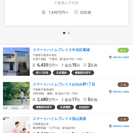
千葉県八千代市
7,690
万円〜
32
区画
スマートハイムプレイス中央区葛城
建 売
千葉県千葉市中央区
京成千原線 「千葉寺」駅 徒歩15分～16分
6,420
15
2
万円〜
徒歩
分
区画
残り1区画
京成電鉄
複数駅利用可
スマートハイムプレイスおゆみ野1丁目
土 地
千葉県千葉市緑区
JR外房線 「鎌取」駅 徒歩17分～18分
2,680
17
5
万円〜
徒歩
分
区画
複数駅利用可
京成電鉄
自由設計
スマートハイムプレイス流山美原
土 地
千葉県流山市
東武野田線 「江戸川台」駅 徒歩5分