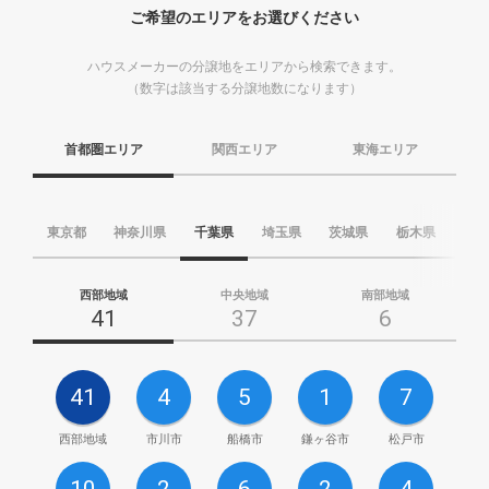
ご希望のエリアをお選びください
ハウスメーカーの分譲地をエリアから検索できます。
（数字は該当する分譲地数になります）
首都圏エリア
関西エリア
東海エリア
東京都
神奈川県
千葉県
埼玉県
茨城県
栃木県
群
西部地域
中央地域
南部地域
41
37
6
41
4
5
1
7
西部地域
市川市
船橋市
鎌ヶ谷市
松戸市