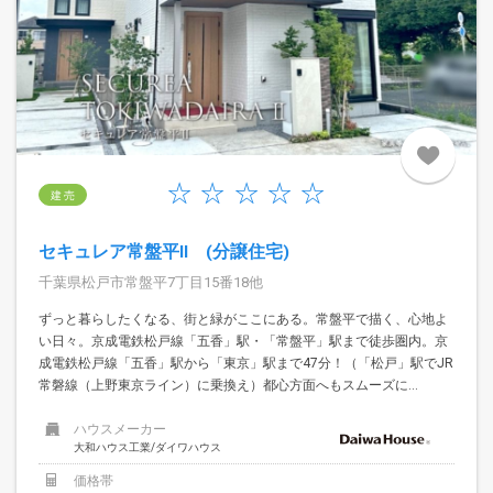
建 売
セキュレア常盤平II (分譲住宅)
千葉県松戸市常盤平7丁目15番18他
ずっと暮らしたくなる、街と緑がここにある。常盤平で描く、心地よ
い日々。京成電鉄松戸線「五香」駅・「常盤平」駅まで徒歩圏内。京
成電鉄松戸線「五香」駅から「東京」駅まで47分！（「松戸」駅でJR
常磐線（上野東京ライン）に乗換え）都心方面へもスムーズに...
ハウスメーカー
大和ハウス工業/ダイワハウス
価格帯