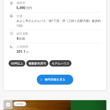
価格帯
5,490
万円
交通
みよし市さんさんバス「緑1丁目」停（三好ヶ丘駅方面）徒歩約
12分
総区画数
4
区画
土地面積
201.1
㎡
50坪以上
複数駅利用可
モデルハウス
物件詳細を見る
未閲覧