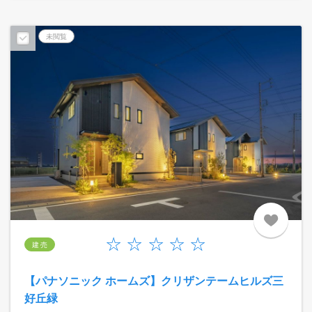
未閲覧
建 売
【パナソニック ホームズ】クリザンテームヒルズ三
好丘緑