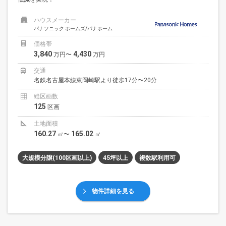
ハウスメーカー
パナソニック ホームズ/パナホーム
価格帯
3,840
4,430
万円〜
万円
交通
名鉄名古屋本線東岡崎駅より徒歩17分〜20分
総区画数
125
区画
土地面積
160.27
165.02
㎡〜
㎡
大規模分譲(100区画以上)
45坪以上
複数駅利用可
物件詳細を見る