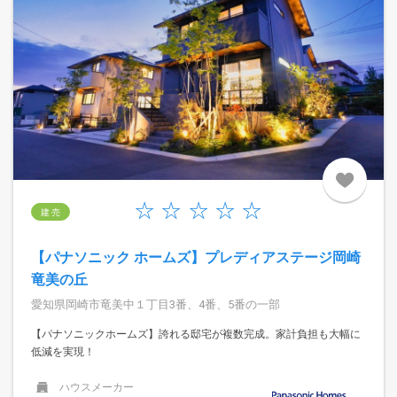
建 売
【パナソニック ホームズ】プレディアステージ岡崎
竜美の丘
愛知県岡崎市竜美中１丁目3番、4番、5番の一部
【パナソニックホームズ】誇れる邸宅が複数完成。家計負担も大幅に
低減を実現！
ハウスメーカー