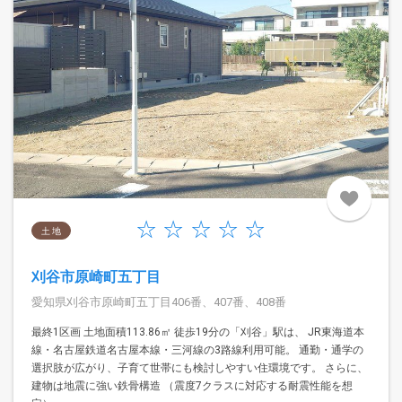
土 地
刈谷市原崎町五丁目
愛知県刈谷市原崎町五丁目406番、407番、408番
最終1区画 土地面積113.86㎡ 徒歩19分の「刈谷」駅は、 JR東海道本
線・名古屋鉄道名古屋本線・三河線の3路線利用可能。 通勤・通学の
選択肢が広がり、子育て世帯にも検討しやすい住環境です。 さらに、
建物は地震に強い鉄骨構造 （震度7クラスに対応する耐震性能を想