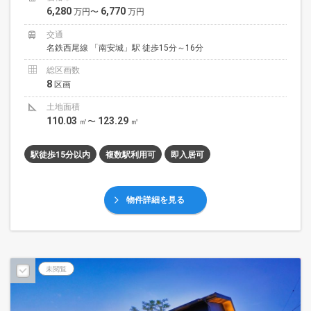
6,280
6,770
万円〜
万円
交通
名鉄西尾線 「南安城」駅 徒歩15分～16分
総区画数
8
区画
土地面積
110.03
123.29
㎡〜
㎡
駅徒歩15分以内
複数駅利用可
即入居可
物件詳細を見る
予告広告
未閲覧