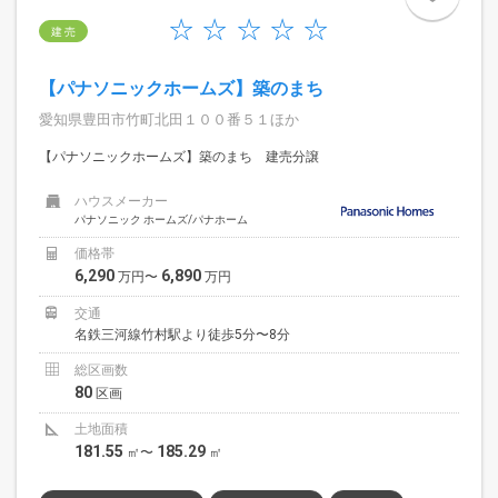
建 売
【パナソニックホームズ】築のまち
愛知県豊田市竹町北田１００番５１ほか
【パナソニックホームズ】築のまち 建売分譲
ハウスメーカー
パナソニック ホームズ/パナホーム
価格帯
6,290
6,890
万円〜
万円
交通
名鉄三河線竹村駅より徒歩5分〜8分
総区画数
80
区画
土地面積
181.55
185.29
㎡〜
㎡