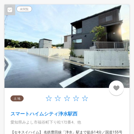
未閲覧
土 地
スマートハイムシティ浄水駅西
愛知県みよし市福谷町下り松172番4、他
【セキスイハイム】 名鉄豊田線「浄水」駅まで徒歩14分／国道155号