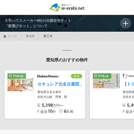
大手ハウスメーカー8社の分譲住宅サイト
「家選びネット」について
トップ
愛知県
西三河
愛知県のおすすめ物件
Pick up
Pick up
建 売
セキュレア北名古屋西之保III (分譲住宅)
愛知県北名古屋市
愛知県
名鉄犬山線「西春」駅
名鉄名
5,398
5,4
万円〜
10
6
徒歩
分
区画
徒歩