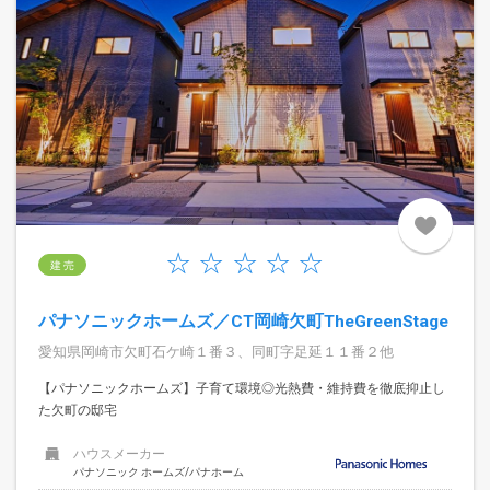
建 売
パナソニックホームズ／CT岡崎欠町TheGreenStage
愛知県岡崎市欠町石ケ崎１番３、同町字足延１１番２他
【パナソニックホームズ】子育て環境◎光熱費・維持費を徹底抑止し
た欠町の邸宅
ハウスメーカー
パナソニック ホームズ/パナホーム