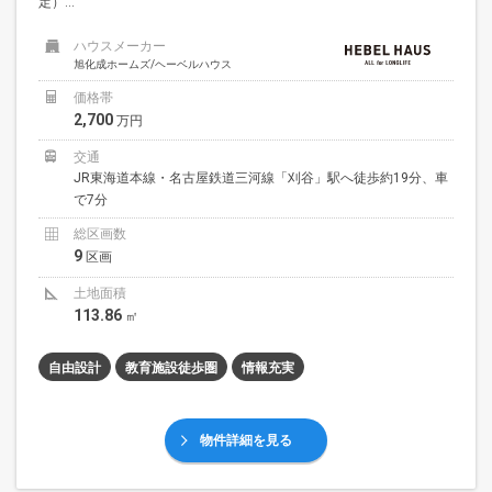
定）...
ハウスメーカー
旭化成ホームズ/ヘーベルハウス
価格帯
2,700
万円
交通
JR東海道本線・名古屋鉄道三河線「刈谷」駅へ徒歩約19分、車
で7分
総区画数
9
区画
土地面積
113.86
㎡
自由設計
教育施設徒歩圏
情報充実
物件詳細を見る