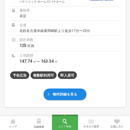
パナソニック ホームズ/パナホーム
価格帯
未定
交通
名鉄名古屋本線東岡崎駅より徒歩17分〜20分
総区画数
125
区画
土地面積
147.74
163.34
㎡〜
㎡
予告広告
複数駅利用可
即入居可
物件詳細を見る
未閲覧
トップ
エリア検索
カタログ請求
お気に入り
沿線検索