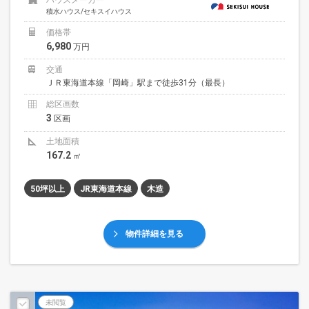
ハウスメーカー
積水ハウス/セキスイハウス
価格帯
6,980
万円
交通
ＪＲ東海道本線「岡崎」駅まで徒歩31分（最長）
総区画数
3
区画
土地面積
167.2
㎡
50坪以上
JR東海道本線
木造
物件詳細を見る
未閲覧