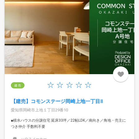
建 売
【建売】コモンステージ岡崎上地一丁目Ⅱ
愛知県岡崎市上地１丁目29番10
■積水ハウスの分譲住宅 延床33坪／22帖LDK／南向き／角地・売主に
つき仲介 手数料不要