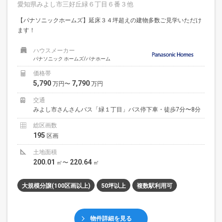
愛知県みよし市三好丘緑６丁目６番３他
【パナソニックホームズ】延床３４坪超えの建物多数ご見学いただけ
ます！
ハウスメーカー
パナソニック ホームズ/パナホーム
価格帯
5,790
7,790
万円〜
万円
交通
みよし市さんさんバス「緑１丁目」バス停下車・徒歩7分〜8分
総区画数
195
区画
土地面積
200.01
220.64
㎡〜
㎡
大規模分譲(100区画以上)
50坪以上
複数駅利用可
物件詳細を見る