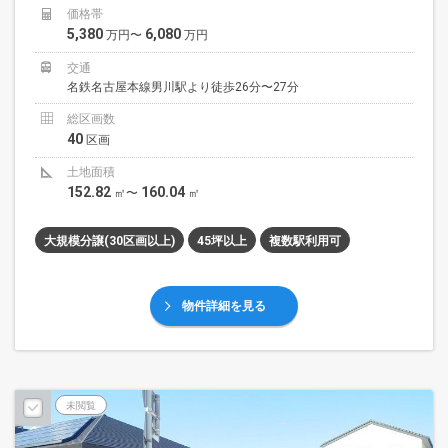
価格帯
5,380
6,080
万円〜
万円
交通
名鉄名古屋本線男川駅より徒歩26分〜27分
総区画数
40
区画
土地面積
152.82
160.04
㎡〜
㎡
大規模分譲(30区画以上)
45坪以上
複数駅利用可
物件詳細を見る
未閲覧