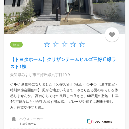
建 売
【トヨタホーム】クリザンテームヒルズ三好丘緑ラ
スト1棟
愛知県みよし市三好丘緑六丁目10-9
◇◆◇ 新価格になりました！5,490万円（税込） ◇◆◇ 【夏季限定・
特別体感会開催中】 風が心地よい高台で、ゆとりある夏の暮らしを体
感しませんか。 高台ならではの風通しの良さと、60坪超の敷地・駐車
4台可能なゆとりが生み出す開放感。 ガレージや庭では趣味を楽し
み、家族や仲間と過...
ハウスメーカー
トヨタホーム