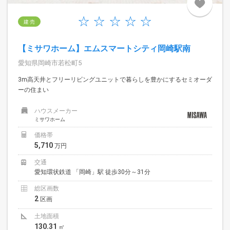
建 売
【ミサワホーム】エムスマートシティ岡崎駅南
愛知県岡崎市若松町5
3m高天井とフリーリビングユニットで暮らしを豊かにするセミオーダ
ーの住まい
ハウスメーカー
ミサワホーム
価格帯
5,710
万円
交通
愛知環状鉄道 「岡崎」駅 徒歩30分～31分
総区画数
2
区画
土地面積
130.31
㎡