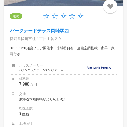
建 売
パークナードテラス岡崎駅西
愛知県岡崎市柱４丁目１番２９
8/1〜9/20分譲フェア開催中！来場特典有 全館空調搭載 家具・家
電付き
ハウスメーカー
パナソニック ホームズ/パナホーム
価格帯
7,980
万円
交通
東海道本線岡崎駅より徒歩8分
総区画数
3
区画
土地面積