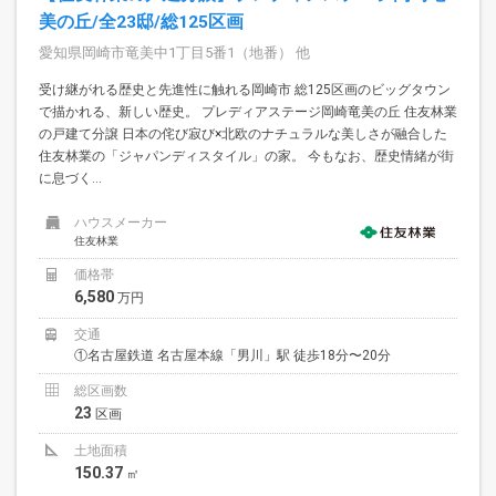
美の丘/全23邸/総125区画
愛知県岡崎市竜美中1丁目5番1（地番） 他
受け継がれる歴史と先進性に触れる岡崎市 総125区画のビッグタウン
で描かれる、新しい歴史。 プレディアステージ岡崎竜美の丘 住友林業
の戸建て分譲 日本の侘び寂び×北欧のナチュラルな美しさが融合した
住友林業の「ジャパンディスタイル」の家。 今もなお、歴史情緒が街
に息づく...
ハウスメーカー
住友林業
価格帯
6,580
万円
交通
①名古屋鉄道 名古屋本線「男川」駅 徒歩18分〜20分
総区画数
23
区画
土地面積
150.37
㎡