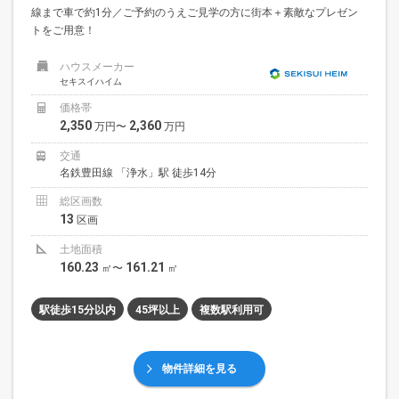
線まで車で約1分／ご予約のうえご見学の方に街本＋素敵なプレゼン
トをご用意！
ハウスメーカー
セキスイハイム
価格帯
2,350
2,360
万円〜
万円
交通
名鉄豊田線 「浄水」駅 徒歩14分
総区画数
13
区画
土地面積
160.23
161.21
㎡〜
㎡
駅徒歩15分以内
45坪以上
複数駅利用可
物件詳細を見る