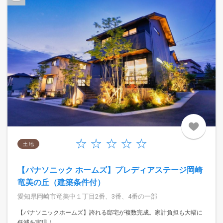
土 地
【パナソニック ホームズ】プレディアステージ岡崎
竜美の丘（建築条件付）
愛知県岡崎市竜美中１丁目2番、3番、4番の一部
【パナソニックホームズ】誇れる邸宅が複数完成。家計負担も大幅に
低減を実現！