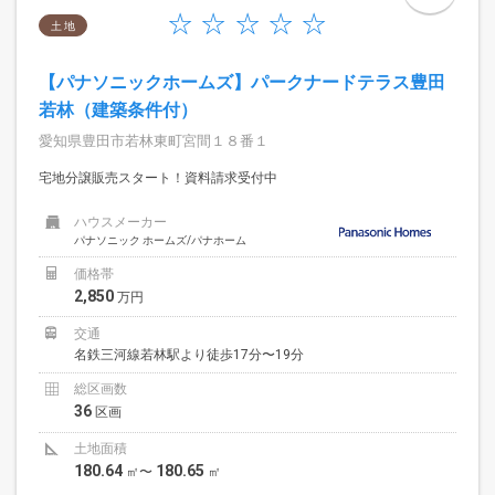
土 地
【パナソニックホームズ】パークナードテラス豊田
若林（建築条件付）
愛知県豊田市若林東町宮間１８番１
宅地分譲販売スタート！資料請求受付中
ハウスメーカー
パナソニック ホームズ/パナホーム
価格帯
2,850
万円
交通
名鉄三河線若林駅より徒歩17分〜19分
総区画数
36
区画
土地面積
180.64
180.65
㎡〜
㎡