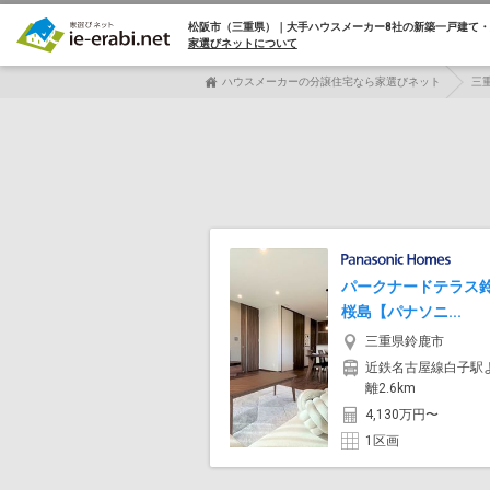
松阪市（三重県）｜大手ハウスメーカー8社の
新築一戸建て・
家選びネットについて
ハウスメーカーの分譲住宅なら家選びネット
三
パークナードテラス
桜島【パナソニ...
三重県鈴鹿市
近鉄名古屋線白子駅
離2.6km
4,130万円〜
1区画