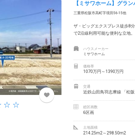
【ミサワホーム】グランパ
三重県松阪市高町字境田56-15他
ザ・ビッグエクスプレス徒歩8分
で2沿線利用可能な便利な立地。
ハウスメーカー
ミサワホーム
価格帯
1070万円～1390万円
交通
近鉄山田鳥羽志摩線 「松阪」
総区画数
6区画
土地面積
214.25m2～298.50m2