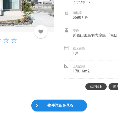
ミサワホーム
価格帯
5680万円
交通
近鉄山田鳥羽志摩線 「松阪
総区画数
1戸
土地面積
178.16m2
50坪以上
即
物件詳細を見る