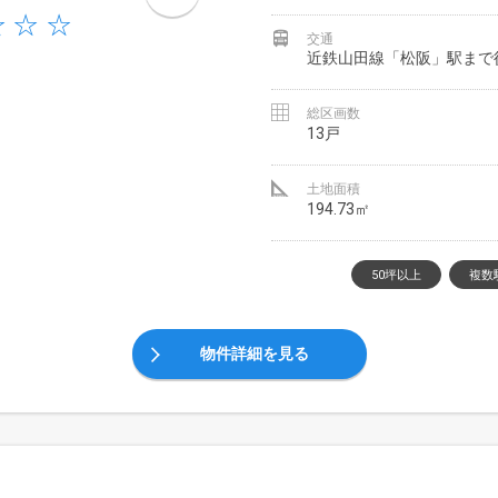
交通
近鉄山田線「松阪」駅まで
総区画数
13戸
土地面積
194.73㎡
50坪以上
複数
物件詳細を見る