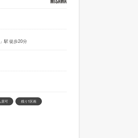
」駅 徒歩20分
入居可
残り1区画