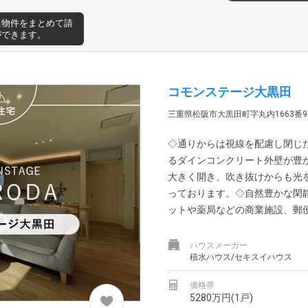
た物件をまとめて請
ができます。
コモンステージ大黒田
三重県松阪市大黒田町字丸内1663番9
◇通りからは視線を配慮し閉じ
るダインコンクリート外壁が豊
大きく開き、吹き抜けからも光を
っております。◇自然豊かな閑
ットや薬局などの商業施設、郵便局
ハウスメーカー
積水ハウス/セキスイハウス
価格帯
5280万円(1戸)