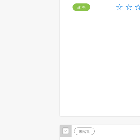
建 売
未閲覧