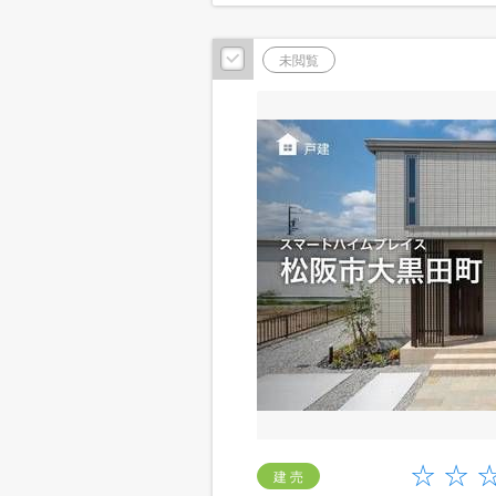
未閲覧
建 売