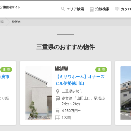
分譲住宅サイト
エリア検索
カタ
沿線検索
重県
松阪市
三重県のおすすめ物件
建 売
建 売
鈴鹿市
【ミサワホーム】オナーズ
ヒル伊勢徳川山
三重県伊勢市
より距
参宮線 「山田上口」駅 徒歩
24分～26分
4,980万円〜
1区画