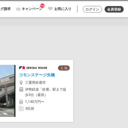
ログ請求
キャンペーン
お気に入り
ログイン
会員登録
土 地
コモンステージ矢橋
三重県鈴鹿市
伊勢鉄道「鈴鹿」駅まで徒
歩3分（最長）
1,140万円〜
3区画