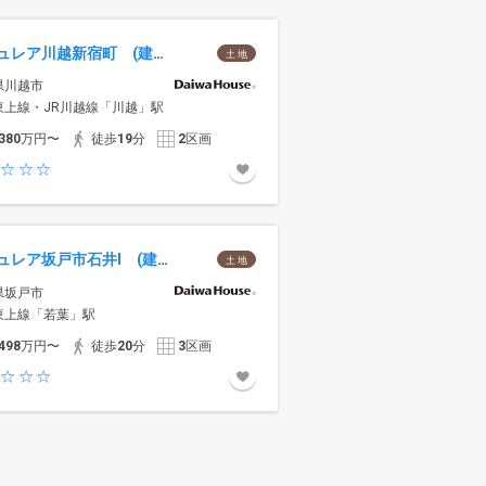
セキュレア川越新宿町 (建築条件付宅地分譲)
土 地
県川越市
東上線・JR川越線「川越」駅
380
万円〜
徒歩
19
分
2
区画
セキュレア坂戸市石井I (建築条件付宅地分譲)
土 地
県坂戸市
東上線「若葉」駅
498
万円〜
徒歩
20
分
3
区画