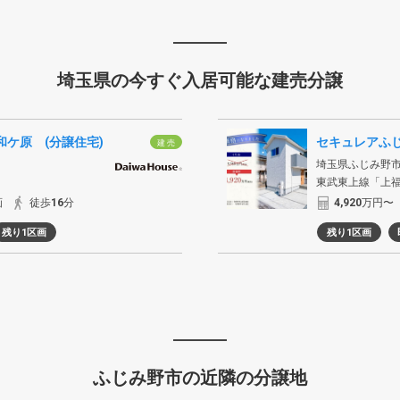
埼玉県の今すぐ入居可能な建売分譲
ケ原 (分譲住宅)
セキュレアふじ
建 売
埼玉県ふじみ野
東武東上線「上
画
徒歩
16
分
4,920
万円〜
残り1区画
残り1区画
ふじみ野市の近隣の分譲地