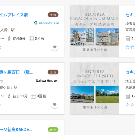
スマートハイムプレイス狭山市水野II
土 地
埼玉
「入曽」駅
東武
円〜
徒歩
5
分
3
区画
4,
セキュレア鶴ヶ島西口 (建築条件付宅地分譲)
土 地
市
埼玉
鶴ケ島」駅
東武
円〜
徒歩
11
分
3
区画
1,
コモンステージ新座KAEDEの杜（分譲住宅）
建 売