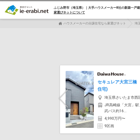
ふじみ野市（埼玉県）｜大手ハウスメーカー8社の
新築一戸建
家選びネットについて
ハウスメーカーの分譲住宅なら家選びネット
埼
セキュレア大宮三橋 
住宅)
埼玉県さいたま市西
Previous
JR高崎線「大宮」駅
武バス約16...
4,990万円〜
9区画