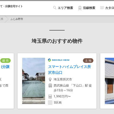
て・分譲住宅サイト
エリア検索
カタ
沿線検索
玉県
ふじみ野市
埼玉県のおすすめ物件
建 売
土 地
(分譲
スマートハイムプレイス所
沢市山口
区
埼玉県所沢市
まで西
西武狭山線 「下山口」駅 徒
歩15分～16分
1,990万円〜
3区画