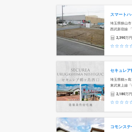
埼玉県狭山市
西武新宿線 
2,390
万
埼玉県鶴ヶ島
東武東上線「
2,180
万