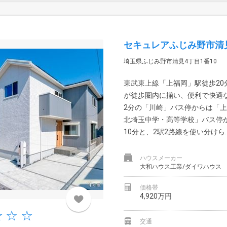
セキュレアふじみ野市清見
埼玉県ふじみ野市清見4丁目1番10
東武東上線「上福岡」駅徒歩20
が徒歩圏内に揃い、便利で快適
2分の「川崎」バス停からは「上
北埼玉中学・高等学校」バス停
10分と、2駅2路線を使い分けら..
ハウスメーカー
大和ハウス工業/ダイワハウス
価格帯
4,920万円
交通