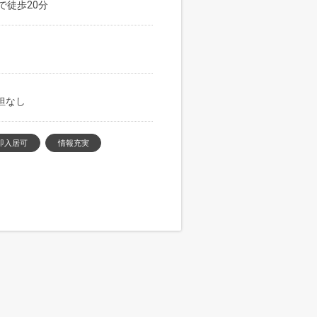
で徒歩20分
負担なし
即入居可
情報充実