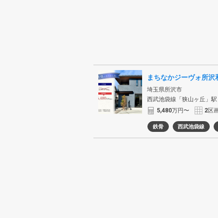
まちなかジーヴォ所沢和
埼玉県所沢市
西武池袋線「狭山ヶ丘」駅
5,480
万円〜
2
区
鉄骨
西武池袋線