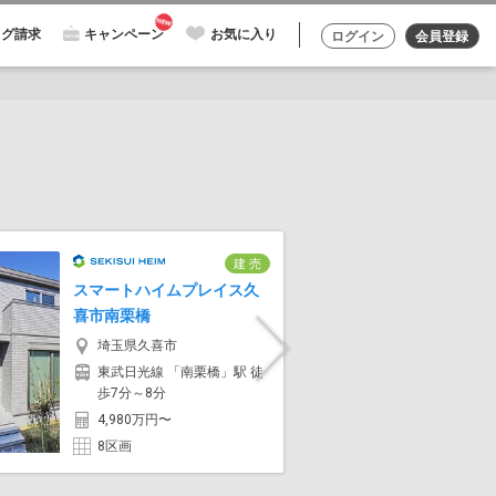
ログ請求
キャンペーン
お気に入り
ログイン
会員登録
建 売
スマートハイムプレイス久
スマート
喜市南栗橋
口市末広
埼玉県久喜市
埼玉
Next
東武日光線 「南栗橋」駅 徒
埼玉高
歩7分～8分
駅 徒歩1
4,980万円〜
9,16
8区画
7区画