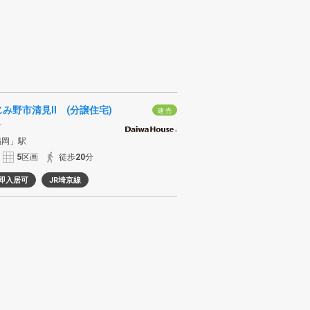
み野市清見II (分譲住宅)
建 売
市
福岡」駅
5
区画
徒歩
20
分
即入居可
JR埼京線