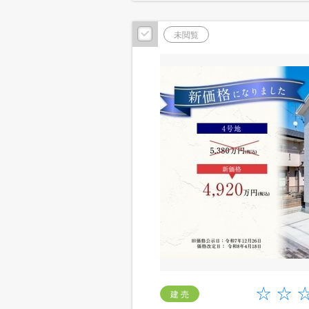
未閲覧
建 売