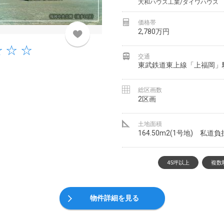
大和ハウス工業/ダイワハウス
価格帯
2,780万円
交通
東武鉄道東上線「上福岡」
総区画数
2区画
土地面積
164.50m2(1号地) 私道
45坪以上
複数
物件詳細を見る