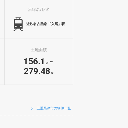
沿線名/駅名
近鉄名古屋線 「久居」駅
土地面積
156.1
-
㎡
279.48
㎡
三重県津市の物件一覧