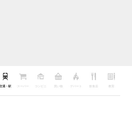
交通・駅
スーパー
コンビニ
買い物
デパート
飲食店
教育
公園