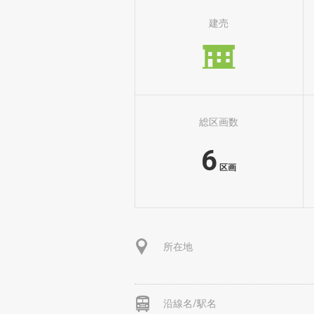
建売
総区画数
6
区画
所在地
沿線名/駅名