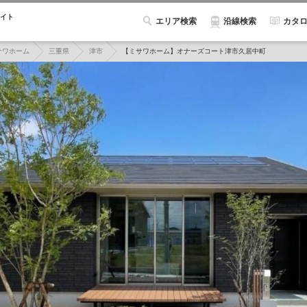
イト
エリア検索
カタ
沿線検索
サワホーム
三重県
津市
【ミサワホーム】オナーズコート津市久居中町