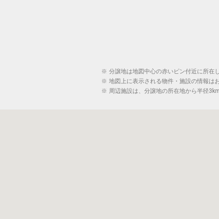
※
分譲地は地図中心の赤いピン付近に所在
※
地図上に表示される物件・施設の情報は
※
周辺施設は、分譲地の所在地から半径3k