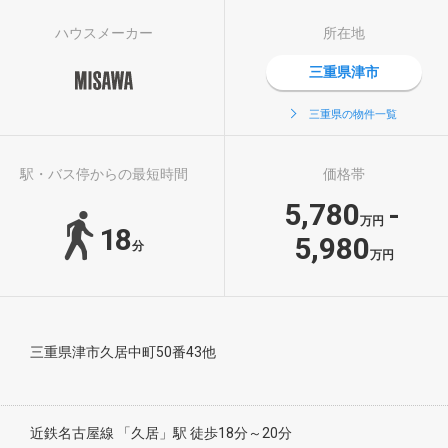
ハウスメーカー
所在地
三重県津市
三重県の物件一覧
駅・バス停からの最短時間
価格帯
5,780
-
万円
18
5,980
分
万円
三重県津市久居中町50番43他
近鉄名古屋線 「久居」駅 徒歩18分～20分