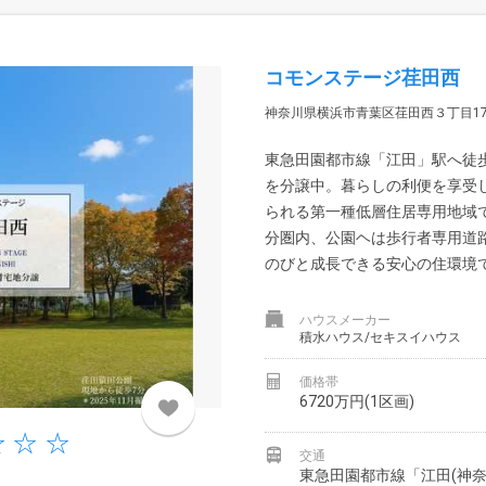
コモンステージ荏田西
神奈川県横浜市青葉区荏田西３丁目17
東急田園都市線「江田」駅へ徒歩
を分譲中。暮らしの利便を享受
られる第一種低層住居専用地域で
分圏内、公園ヘは歩行者専用道
のびと成長できる安心の住環境で、
ハウスメーカー
積水ハウス/セキスイハウス
価格帯
6720万円(1区画)
交通
東急田園都市線「江田(神奈