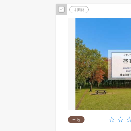
未閲覧
土 地