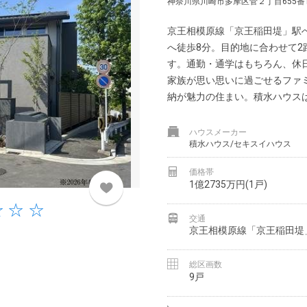
神奈川県川崎市多摩区菅２丁目655番
京王相模原線「京王稲田堤」駅へ
へ徒歩8分。目的地に合わせて2
す。通勤・通学はもちろん、休
家族が思い思いに過ごせるファミ
納が魅力の住まい。積水ハウスは暮
ハウスメーカー
積水ハウス/セキスイハウス
価格帯
1億2735万円(1戸)
交通
京王相模原線「京王稲田堤
総区画数
9戸