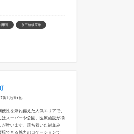
利用可
京王相模原線
町
番1(地番) 他
利便性を兼ね備えた人気エリアで、
にはスーパーや公園、医療施設が揃
しが叶います。落ち着いた街並み
実現できる魅力のロケーションで