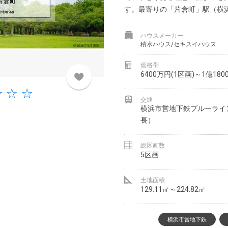
す。最寄りの「片倉町」駅（横浜市
ハウスメーカー
積水ハウス/セキスイハウス
価格帯
6400万円(1区画)～1億180
交通
横浜市営地下鉄ブルーライ
長）
総区画数
5区画
土地面積
129.11㎡～224.82㎡
横浜市営地下鉄