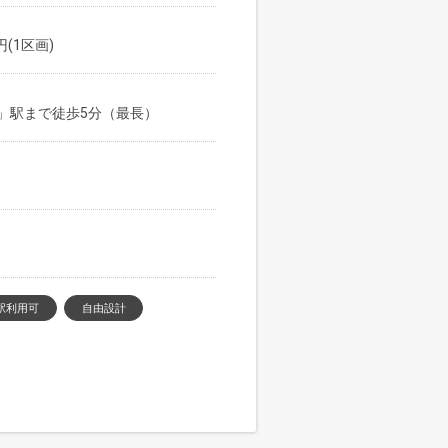
円(1区画)
」駅まで徒歩5分（最長）
駅利用可
自由設計