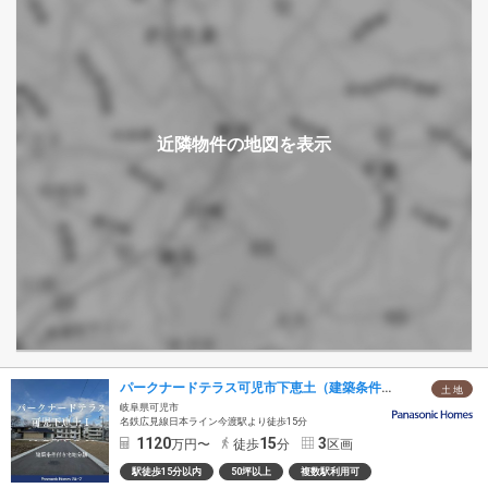
パークナードテラス可児市下恵土（建築条件付）
土 地
岐阜県可児市
名鉄広見線日本ライン今渡駅より徒歩15分
1120
15
3
万円〜
徒歩
分
区画
駅徒歩15分以内
50坪以上
複数駅利用可