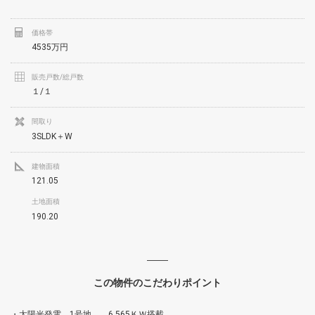
価格帯
4535万円
販売戸数/総戸数
１/１
間取り
3SLDK＋W
建物面積
121.05
土地面積
190.20
この物件のこだわりポイント
・太陽光発電 1号地 6.565ＫＷ搭載