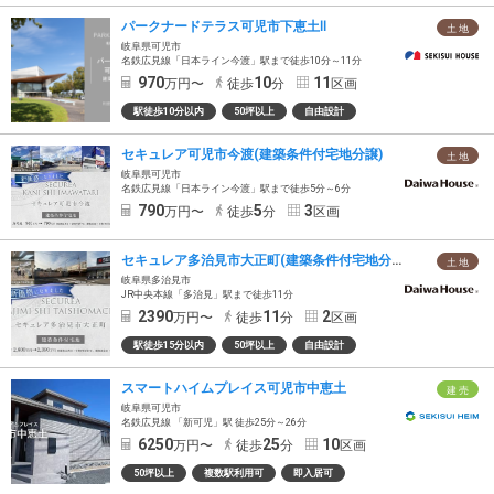
パークナードテラス可児市下恵土Ⅱ
土 地
岐阜県可児市
名鉄広見線「日本ライン今渡」駅まで徒歩10分～11分
970
10
11
万円〜
徒歩
分
区画
駅徒歩10分以内
50坪以上
自由設計
セキュレア可児市今渡(建築条件付宅地分譲)
土 地
岐阜県可児市
名鉄広見線「日本ライン今渡」駅まで徒歩5分～6分
790
5
3
万円〜
徒歩
分
区画
セキュレア多治見市大正町(建築条件付宅地分譲)
土 地
岐阜県多治見市
JR中央本線「多治見」駅まで徒歩11分
2390
11
2
万円〜
徒歩
分
区画
駅徒歩15分以内
50坪以上
自由設計
スマートハイムプレイス可児市中恵土
建 売
岐阜県可児市
名鉄広見線 「新可児」駅 徒歩25分～26分
6250
25
10
万円〜
徒歩
分
区画
50坪以上
複数駅利用可
即入居可