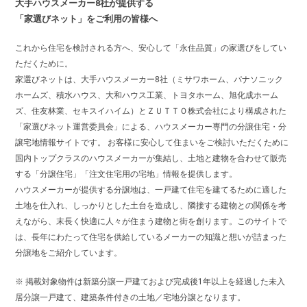
大手ハウスメーカー8社が提供する
「家選びネット」をご利用の皆様へ
これから住宅を検討される方へ、安心して「永住品質」の家選びをしてい
ただくために。
家選びネットは、大手ハウスメーカー8社（ミサワホーム、パナソニック
ホームズ、積水ハウス、大和ハウス工業、トヨタホーム、旭化成ホーム
ズ、住友林業、セキスイハイム）とＺＵＴＴＯ株式会社により構成された
「家選びネット運営委員会」による、ハウスメーカー専門の分譲住宅・分
譲宅地情報サイトです。 お客様に安心して住まいをご検討いただくために
国内トップクラスのハウスメーカーが集結し、土地と建物を合わせて販売
する「分譲住宅」「注文住宅用の宅地」情報を提供します。
ハウスメーカーが提供する分譲地は、一戸建て住宅を建てるために適した
土地を仕入れ、しっかりとした土台を造成し、隣接する建物との関係を考
えながら、末長く快適に人々が住まう建物と街を創ります。このサイトで
は、長年にわたって住宅を供給しているメーカーの知識と想いが詰まった
分譲地をご紹介しています。
※ 掲載対象物件は新築分譲一戸建ておよび完成後1年以上を経過した未入
居分譲一戸建て、建築条件付きの土地／宅地分譲となります。