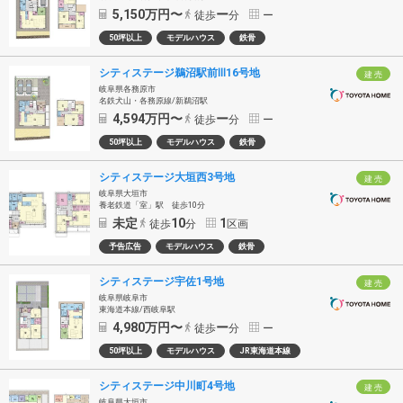
5,150
万円〜
ー
徒歩
分
ー
50坪以上
モデルハウス
鉄骨
シティステージ鵜沼駅前Ⅲ16号地
建 売
岐阜県各務原市
名鉄犬山・各務原線/新鵜沼駅
4,594
万円〜
ー
徒歩
分
ー
50坪以上
モデルハウス
鉄骨
シティステージ大垣西3号地
建 売
岐阜県大垣市
養老鉄道「室」駅 徒歩10分
未定
10
1
徒歩
分
区画
予告広告
モデルハウス
鉄骨
シティステージ宇佐1号地
建 売
岐阜県岐阜市
東海道本線/西岐阜駅
4,980
万円〜
ー
徒歩
分
ー
50坪以上
モデルハウス
JR東海道本線
シティステージ中川町4号地
建 売
岐阜県大垣市