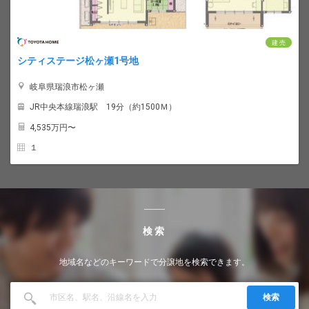
建 売
シティステージ松ヶ瀬1号地
岐阜県瑞浪市松ヶ瀬
JR中央本線瑞浪駅 19分（約1500Ｍ）
4,535
万円〜
１
検索
地域名などのキーワードで分譲地を検索できます。
検索