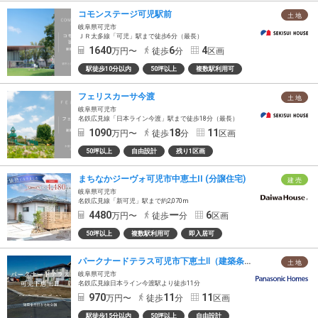
コモンステージ可児駅前
土 地
岐阜県可児市
ＪＲ太多線「可児」駅まで徒歩6分（最長）
1640
6
4
万円〜
徒歩
分
区画
駅徒歩10分以内
50坪以上
複数駅利用可
フェリスカーサ今渡
土 地
岐阜県可児市
名鉄広見線「日本ライン今渡」駅まで徒歩18分（最長）
1090
18
11
万円〜
徒歩
分
区画
50坪以上
自由設計
残り1区画
まちなかジーヴォ可児市中恵土II (分譲住宅)
建 売
岐阜県可児市
名鉄広見線「新可児」駅まで約2,070m
4480
ー
6
万円〜
徒歩
分
区画
50坪以上
複数駅利用可
即入居可
パークナードテラス可児市下恵土Ⅱ（建築条件付）
土 地
岐阜県可児市
名鉄広見線日本ライン今渡駅より徒歩11分
970
11
11
万円〜
徒歩
分
区画
駅徒歩15分以内
50坪以上
自由設計