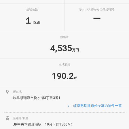
総区画数
駅・バス停からの最短時間
ー
１
区画
価格帯
4,535
万円
土地面積
190.2
㎡
所在地
岐阜県瑞浪市松ヶ瀬3丁目3番1
岐阜県瑞浪市松ヶ瀬の物件一覧
沿線名/駅名
JR中央本線瑞浪駅 19分（約1500Ｍ）