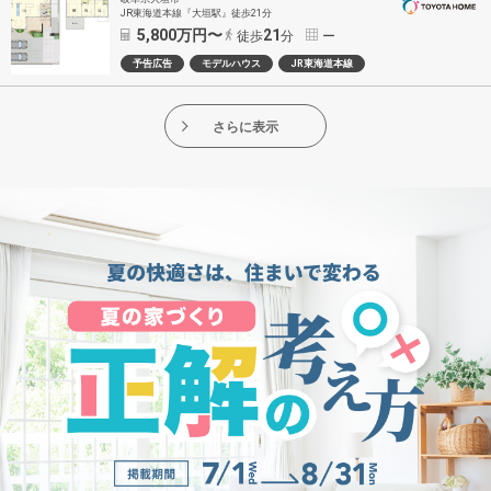
JR東海道本線『大垣駅』徒歩21分
5,800
万円〜
21
徒歩
分
ー
予告広告
モデルハウス
JR東海道本線
さらに表示