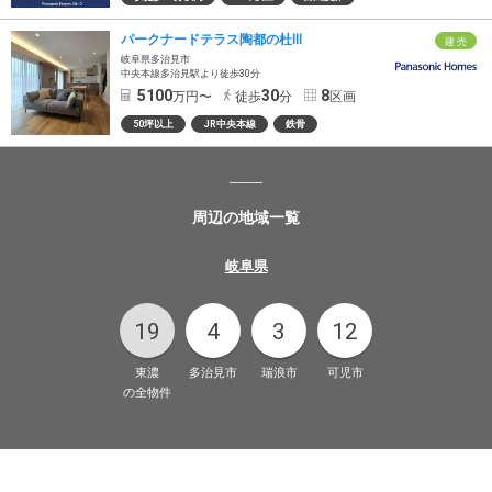
パークナードテラス陶都の杜Ⅲ
建 売
岐阜県多治見市
中央本線多治見駅より徒歩30分
5100
30
8
万円〜
徒歩
分
区画
50坪以上
JR中央本線
鉄骨
周辺の地域一覧
岐阜県
19
4
3
12
東濃
多治見市
瑞浪市
可児市
の全物件