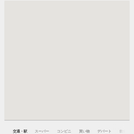
交通・駅
スーパー
コンビニ
買い物
デパート
飲食店