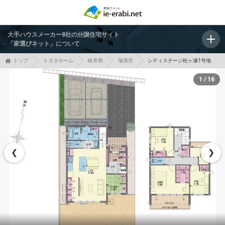
大手ハウスメーカー8社の分譲住宅サイト
「家選びネット」について
トップ
トヨタホーム
岐阜県
瑞浪市
シティステージ松ヶ瀬1号地
1 / 16
❮
❯