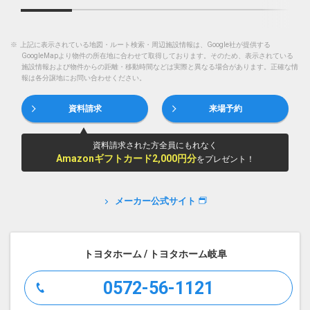
※
上記に表示されている地図・ルート検索・周辺施設情報は、Google社が提供する
GoogleMapより物件の所在地に合わせて取得しております。そのため、表示されている
施設情報および物件からの距離・移動時間などは実際と異なる場合があります。正確な情
報は各分譲地にお問い合わせください。
資料請求
来場予約
資料請求された方全員にもれなく
Amazonギフトカード2,000円分
をプレゼント！
メーカー公式サイト
トヨタホーム / トヨタホーム岐阜
0572-56-1121