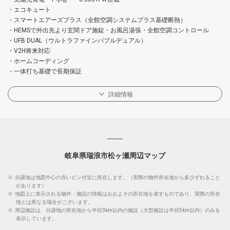
・エコキュート
・スマートエアーズプラス（全館空調システムプラス基礎断熱）
・HEMSで外出先より玄関ドア施錠・お風呂湯張・全館空調コントロール
・UFB DUAL（ウルトラファインバブルデュアル）
・V2H将来対応
・ホームコーディング
・一体打ち基礎で長期保証
詳細情報
岐阜県瑞浪市松ヶ瀬周辺マップ
※
分譲地は地図中心の赤いピン付近に所在します。（実際の物件所在地から多少ずれること
があります）
※
地図上に表示される物件・施設の情報はおおよその所在地を表すものであり、実際の所在
地とは異なる場合がございます。
※
周辺施設は、分譲地の所在地から半径3km以内の施設（大型施設は半径5km以内）のみを
表示しています。