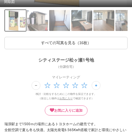
間取図
すべての写真を見る（16枚）
シティステージ松ヶ瀬1号地
（分譲住宅）
マイレーティング
検討・比較をするためにこの物件を採点できます。
（採点した物件は
お気に入り
で確認できます）
お気に入りに追加
瑞浪駅まで1500ｍの場所にあるトヨタホームの建売です。
全館空調で夏も冬も快適。太陽光発電6.565Kwh搭載で家計と環境にやさしい