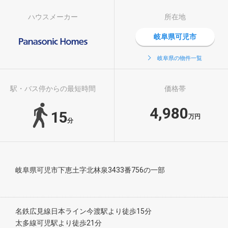
ハウスメーカー
所在地
岐阜県可児市
岐阜県の物件一覧
駅・バス停からの最短時間
価格帯
4,980
15
万円
分
岐阜県可児市下恵土字北林泉3433番756の一部
名鉄広見線日本ライン今渡駅より徒歩15分
太多線可児駅より徒歩21分