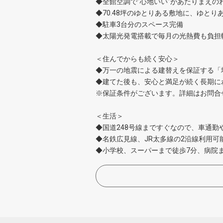
◆全館空調で”心地いい”があたりまえの
◆70.48坪のゆとりある敷地に、ゆとり
◆駐車3台分のスペース完備
◆太陽光発電搭載で毎月の光熱費も負担
＜住んでからも続く安心＞
◆万一の地震による建替えを保証する「
◆建てた後も、安心と満足が続く長期に
※保証条件がございます。詳細はお問合
＜生活＞
◆国道248号線まですぐなので、車通
◆名鉄広見線、JR太多線の2沿線利用可
◆小学校、スーパーまで徒歩7分、病院