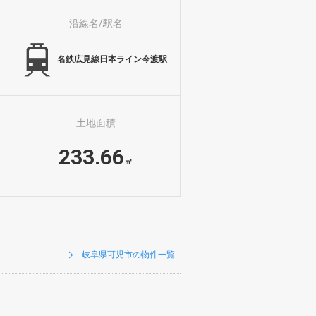
沿線名/駅名
名鉄広見線日本ライン今渡駅
土地面積
233.66
㎡
岐阜県可児市の物件一覧