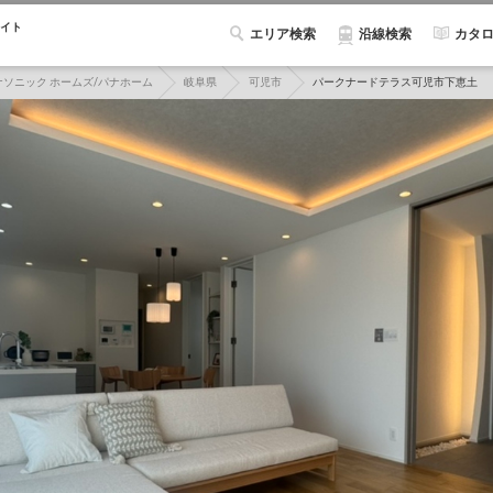
イト
エリア検索
カタ
沿線検索
ナソニック ホームズ/パナホーム
岐阜県
可児市
パークナードテラス可児市下恵土