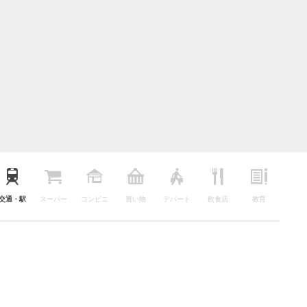
交通・駅
スーパー
コンビニ
買い物
デパート
飲食店
教育
公園