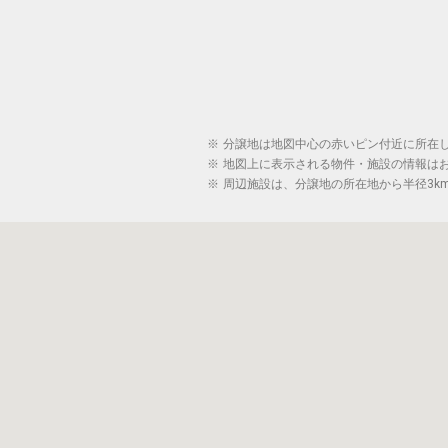
※
分譲地は地図中心の赤いピン付近に所在
※
地図上に表示される物件・施設の情報は
※
周辺施設は、分譲地の所在地から半径3k