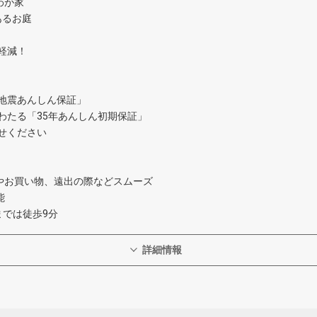
わが家
あるお庭
軽減！
地震あんしん保証」
わたる「35年あんしん初期保証」
せください
勤やお買い物、遠出の際などスムーズ
能
までは徒歩9分
詳細情報