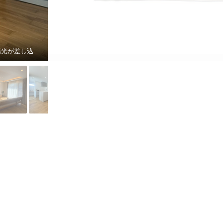
21.3帖の広々としたLDKは、間接照明が開放感と上質さを演出。 大きな窓からたっぷりと陽光が差し込み、明るく心地よい空間が広がります。