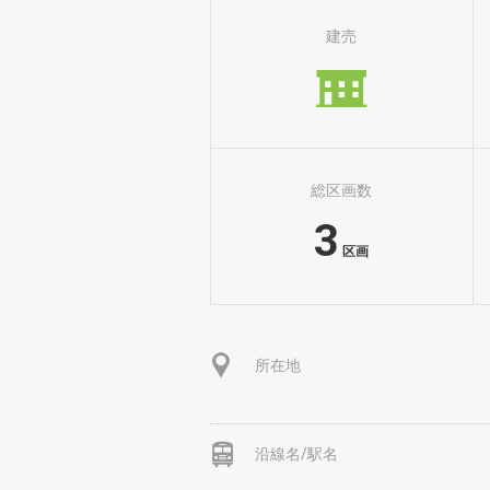
建売
総区画数
3
区画
所在地
沿線名/駅名