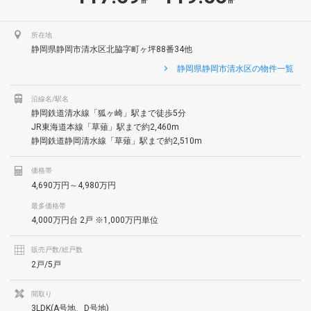
㎡
㎡
所在地
静岡県静岡市清水区北脇字町ヶ坪88番34他
静岡県静岡市清水区の物件一覧
沿線名/駅名
静岡鉄道清水線「狐ヶ崎」駅まで徒歩5分
JR東海道本線「草薙」駅まで約2,460m
静岡鉄道静岡清水線「草薙」駅まで約2,510m
価格帯
4,690万円～4,980万円
最多価格帯
4,000万円台 2戸 ※1,000万円単位
販売戸数/総戸数
2戸/5戸
間取り
3LDK(A号地、D号地)