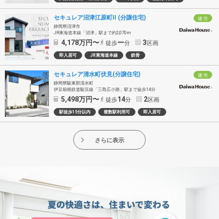
セキュレア沼津江原町II (分譲住宅)
建 売
静岡県沼津市
JR東海道本線「沼津」駅まで約2,070m
4,178
万円〜
ー
3
徒歩
分
区画
即入居可
JR東海道本線
鉄骨
セキュレア清水町伏見(分譲住宅)
建 売
静岡県駿東郡清水町
伊豆箱根鉄道駿豆線「三島広小路」駅まで徒歩14分
5,498
万円〜
14
2
徒歩
分
区画
駅徒歩15分以内
複数駅利用可
即入居可
さらに表示