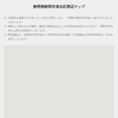
静岡県静岡市清水区周辺マップ
※
分譲地は地図中心の赤いピン付近に所在します。（実際の物件所在地から多少ずれること
があります）
※
地図上に表示される物件・施設の情報はおおよその所在地を表すものであり、実際の所在
地とは異なる場合がございます。
※
周辺施設は、分譲地の所在地から半径3km以内の施設（大型施設は半径5km以内）のみを
表示しています。