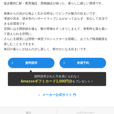
徒歩圏内に駅・教育施設・買物施設が揃った、暮らしに嬉しい環境です。
南東からの光が心地よく広がる明るいリビングが魅力の住まいです。
津波や洪水、浸水等のハザードマップにもかかっておらず、安心して生活で
きる住環境です。
玄関には土間収納を備え、靴や荷物をすっきりしまえて、来客時も落ち着い
て迎えられる空間に。
さらに主寝室には照明一体型プロジェクターを搭載し、おうちで映画鑑賞を
楽しむこともできます。
毎日の暮らしがほんの少し楽しく、軽やかになる住まいです。
資料請求
来場予約
資料請求された方全員にもれなく
Amazonギフトカード2,000円分
をプレゼント！
メーカー公式サイト
建売
ハウスメーカー