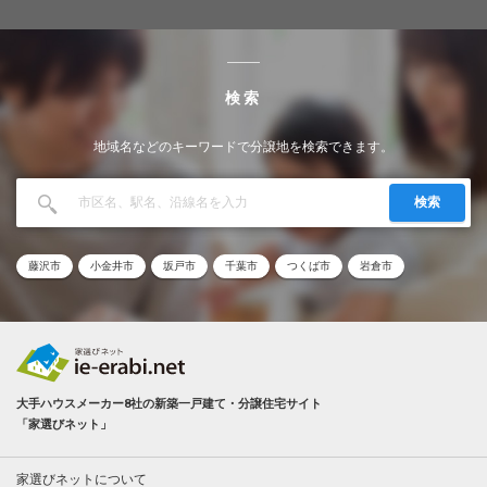
検索
地域名などのキーワードで分譲地を検索できます。
検索
藤沢市
小金井市
坂戸市
千葉市
つくば市
岩倉市
大手ハウスメーカー8社の新築一戸建て・分譲住宅サイト
「家選びネット」
家選びネットについて