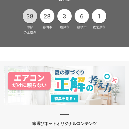
38
28
3
6
1
中部
静岡市
焼津市
藤枝市
牧之原市
の全物件
家選びネットオリジナルコンテンツ