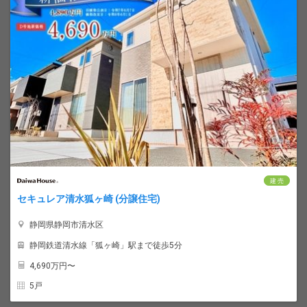
建 売
セキュレア清水狐ヶ崎 (分譲住宅)
静岡県静岡市清水区
静岡鉄道清水線「狐ヶ崎」駅まで徒歩5分
4,690
万円〜
5戸