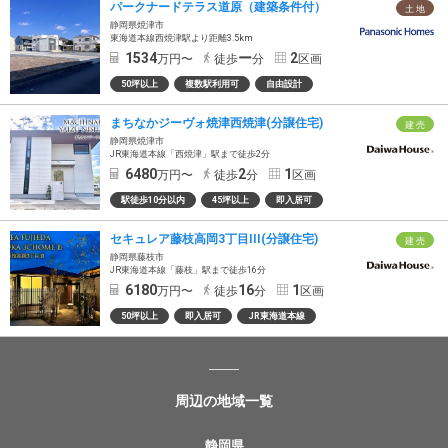
パークナードテラス道原（建築条件付）
土 地
静岡県焼津市
東海道本線西焼津駅より距離3.5km
1534
ー
2
万円〜
徒歩
分
区画
50坪以上
複数駅利用可
自由設計
まちなかジーヴォ焼津西焼津(分譲住宅)
建 売
静岡県焼津市
JR東海道本線「西焼津」駅まで徒歩2分
6480
2
1
万円〜
徒歩
分
区画
駅徒歩10分以内
45坪以上
即入居可
セキュレア藤枝高岡3丁目III(分譲住宅)
建 売
静岡県藤枝市
JR東海道本線「藤枝」駅まで徒歩16分
6180
16
1
万円〜
徒歩
分
区画
50坪以上
即入居可
JR東海道本線
周辺の地域一覧
静岡県