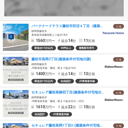
パークナードテラス藤枝市田沼４丁目（建築条件付）
土 地
静岡県藤枝市
東海道本線藤枝駅より徒歩14分
1560
14
11
万円〜
徒歩
分
区画
駅徒歩15分以内
50坪以上
複数駅利用可
藤枝市高岡3丁目(建築条件付宅地分譲)
土 地
静岡県藤枝市
JR東海道本線「藤枝」駅まで徒歩14分
1400
14
13
万円〜
徒歩
分
区画
駅徒歩15分以内
自由設計
JR東海道本線
セキュレア藤枝高柳四丁目(建築条件付宅地分譲)
土 地
静岡県藤枝市
JR東海道本線「藤枝」駅まで徒歩22分～23分
1610
22
10
万円〜
徒歩
分
区画
自由設計
JR東海道本線
セキュレア藤枝高岡1丁目II (建築条件付宅地分譲)
土 地