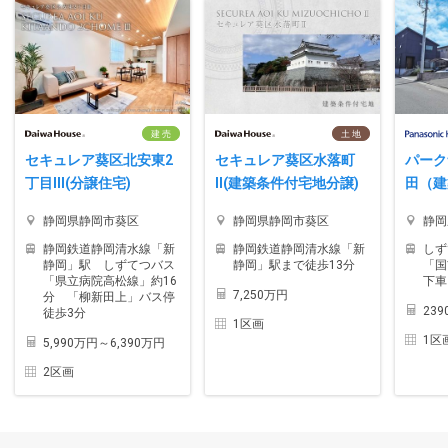
建 売
土 地
セキュレア葵区北安東2
セキュレア葵区水落町
パーク
丁目III(分譲住宅)
II(建築条件付宅地分譲)
田（建
静岡県静岡市葵区
静岡県静岡市葵区
静岡
静岡鉄道静岡清水線「新
静岡鉄道静岡清水線「新
しず
静岡」駅 しずてつバス
静岡」駅まで徒歩13分
「国
「県立病院高松線」約16
下車
7,250万円
分 「柳新田上」バス停
239
徒歩3分
1区画
1区
5,990万円～6,390万円
2区画