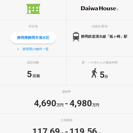
所在地
沿線名/駅名
静岡鉄道清水線「狐ヶ崎」駅
静岡県静岡市清水区
静岡県の物件一覧
総区画数
駅・バス停からの最短時間
5
5
区画
分
価格帯
4,690
4,980
-
万円
万円
土地面積
117.69
119.56
-