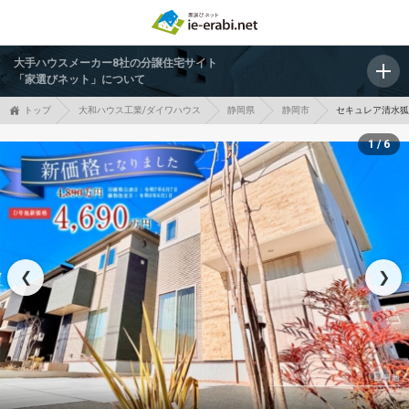
大手ハウスメーカー8社の分譲住宅サイト
「家選びネット」について
トップ
大和ハウス工業/ダイワハウス
静岡県
静岡市
セキュレア清水狐ヶ
1 / 6
❮
❯