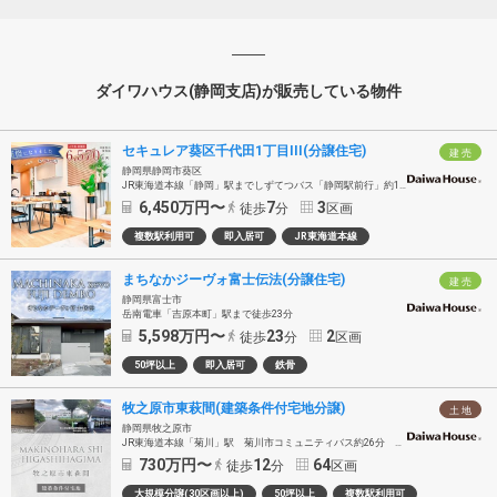
ダイワハウス(静岡支店)が販売している物件
セキュレア葵区千代田1丁目III(分譲住宅)
建 売
静岡県静岡市葵区
JR東海道本線「静岡」駅までしずてつバス「静岡駅前行」約11分乗車「三松」バス停徒歩7分
6,450
万円〜
7
3
徒歩
分
区画
複数駅利用可
即入居可
JR東海道本線
まちなかジーヴォ富士伝法(分譲住宅)
建 売
静岡県富士市
岳南電車「吉原本町」駅まで徒歩23分
5,598
万円〜
23
2
徒歩
分
区画
50坪以上
即入居可
鉄骨
牧之原市東萩間(建築条件付宅地分譲)
土 地
静岡県牧之原市
JR東海道本線「菊川」駅 菊川市コミュニティバス約26分 「沢水加原」バス停徒歩12分～13分
730
万円〜
12
64
徒歩
分
区画
大規模分譲(30区画以上)
50坪以上
複数駅利用可