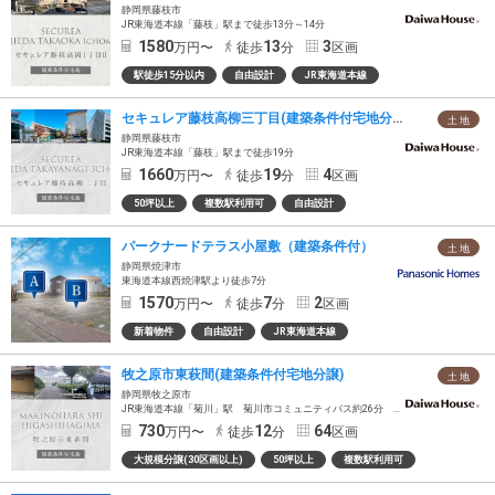
静岡県藤枝市
JR東海道本線「藤枝」駅まで徒歩13分～14分
1580
13
3
万円〜
徒歩
分
区画
駅徒歩15分以内
自由設計
JR東海道本線
セキュレア藤枝高柳三丁目(建築条件付宅地分譲)
土 地
静岡県藤枝市
JR東海道本線「藤枝」駅まで徒歩19分
1660
19
4
万円〜
徒歩
分
区画
50坪以上
複数駅利用可
自由設計
パークナードテラス小屋敷（建築条件付）
土 地
静岡県焼津市
東海道本線西焼津駅より徒歩7分
1570
7
2
万円〜
徒歩
分
区画
新着物件
自由設計
JR東海道本線
牧之原市東萩間(建築条件付宅地分譲)
土 地
静岡県牧之原市
JR東海道本線「菊川」駅 菊川市コミュニティバス約26分 「沢水加原」バス停徒歩12分～13分
730
12
64
万円〜
徒歩
分
区画
大規模分譲(30区画以上)
50坪以上
複数駅利用可