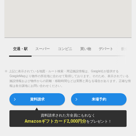
交通・駅
スーパー
コンビニ
買い物
デパート
飲食店
※
上記に表示されている地図・ルート検索・周辺施設情報は、Google社が提供する
GoogleMapより物件の所在地に合わせて取得しております。そのため、表示されている
施設情報および物件からの距離・移動時間などは実際と異なる場合があります。正確な情
報は各分譲地にお問い合わせください。
資料請求
来場予約
資料請求された方全員にもれなく
Amazonギフトカード2,000円分
をプレゼント！