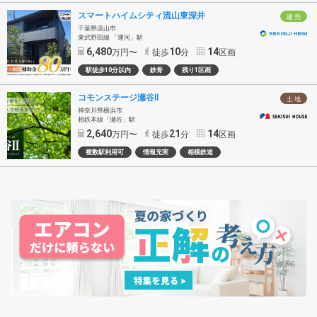
スマートハイムシティ流山東深井
建 売
千葉県流山市
東武野田線 「運河」駅
6,480
10
14
万円〜
徒歩
分
区画
駅徒歩10分以内
鉄骨
残り1区画
コモンステージ瀬谷Ⅱ
土 地
神奈川県横浜市
相鉄本線「瀬谷」駅
2,640
21
14
万円〜
徒歩
分
区画
複数駅利用可
情報充実
相模鉄道