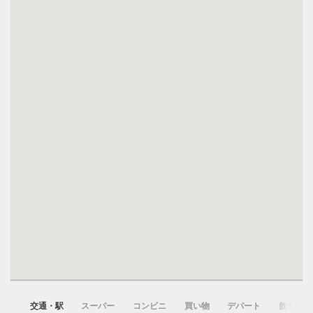
交通・駅
スーパー
コンビニ
買い物
デパート
飲食店