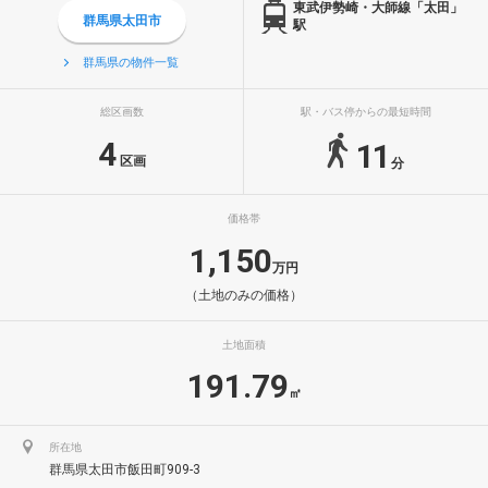
東武伊勢崎・大師線「太田」
群馬県太田市
駅
群馬県の物件一覧
総区画数
駅・バス停からの最短時間
4
11
区画
分
価格帯
1,150
万円
（土地のみの価格）
土地面積
191.79
㎡
所在地
群馬県太田市飯田町909-3