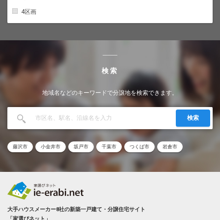
4区画
検索
地域名などのキーワードで分譲地を検索できます。
検索
藤沢市
小金井市
坂戸市
千葉市
つくば市
岩倉市
大手ハウスメーカー8社の新築一戸建て・分譲住宅サイト
「家選びネット」