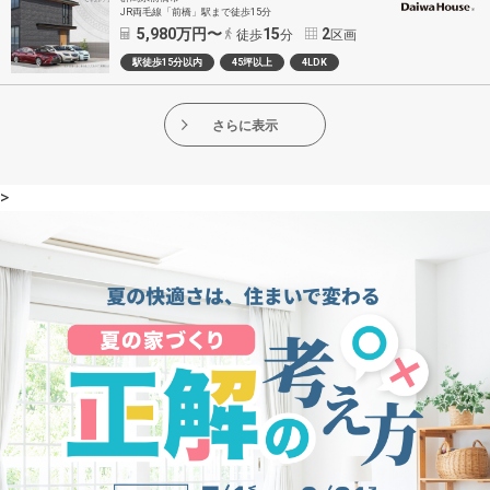
JR両毛線「前橋」駅まで徒歩15分
5,980
万円〜
15
2
徒歩
分
区画
駅徒歩15分以内
45坪以上
4LDK
さらに表示
>