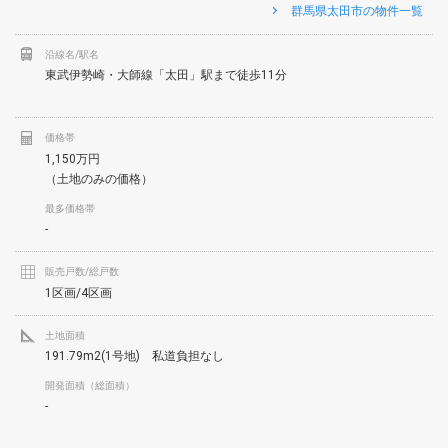
群馬県太田市の物件一覧
沿線名/駅名
東武伊勢崎・大師線「太田」駅まで徒歩11分
価格帯
1,150万円
（土地のみの価格）
最多価格帯
-
販売戸数/総戸数
1区画/4区画
土地面積
191.79m2(1号地) 私道負担なし
開発面積（総面積）
-