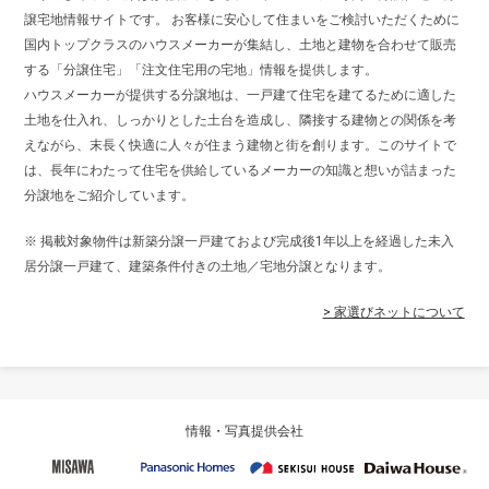
譲宅地情報サイトです。 お客様に安心して住まいをご検討いただくために
国内トップクラスのハウスメーカーが集結し、土地と建物を合わせて販売
する「分譲住宅」「注文住宅用の宅地」情報を提供します。
ハウスメーカーが提供する分譲地は、一戸建て住宅を建てるために適した
土地を仕入れ、しっかりとした土台を造成し、隣接する建物との関係を考
えながら、末長く快適に人々が住まう建物と街を創ります。このサイトで
は、長年にわたって住宅を供給しているメーカーの知識と想いが詰まった
分譲地をご紹介しています。
※ 掲載対象物件は新築分譲一戸建ておよび完成後1年以上を経過した未入
居分譲一戸建て、建築条件付きの土地／宅地分譲となります。
> 家選びネットについて
情報・写真提供会社