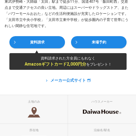
東武伊勢崎・大師線「太田」駅まで徒歩11分、国道407号「飯田町西」交差
点まで交通アクセスの良い立地。周辺にはスーパーやドラッグストア、また
「パワーモールおおた」などの生活利便施設が充実したロケーションです。
「太田市立中央小学校」「太田市立東中学校」が徒歩圏内の子育て世帯にう
れしい閑静な住宅地です。
資料請求
来場予約
資料請求された方全員にもれなく
Amazonギフトカード2,000円分
をプレゼント！
メーカー公式サイト
土地のみ
ハウスメーカー
所在地
沿線名/駅名