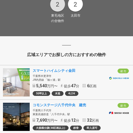
2
2
東毛地区
太田市
の全物件
広域エリアでお探しの方におすすめの物件
スマートハイムシティ金田
建 売
千葉県木更津市
JR内房線 「袖ヶ浦」駅
5,540
47
6
万円〜
徒歩
分
区画
50坪以上
木造
4LDK
コモンステージ八千代中央 建売
建 売
千葉県八千代市
東葉高速鉄道「八千代中央」駅
7,690
12
32
万円〜
徒歩
分
区画
大規模分譲(30区画以上)
鉄骨
即入居可