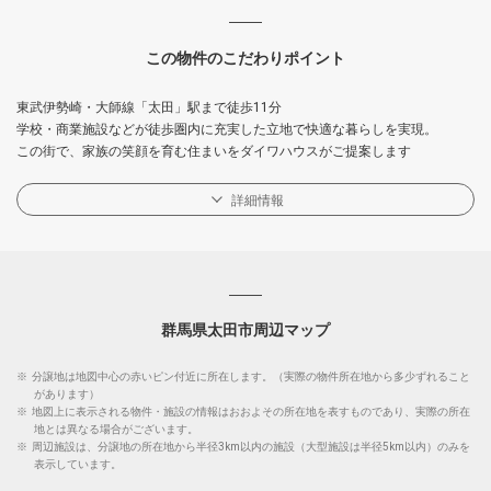
この物件のこだわりポイント
東武伊勢崎・大師線「太田」駅まで徒歩11分
学校・商業施設などが徒歩圏内に充実した立地で快適な暮らしを実現。
この街で、家族の笑顔を育む住まいをダイワハウスがご提案します
詳細情報
群馬県太田市周辺マップ
※
分譲地は地図中心の赤いピン付近に所在します。（実際の物件所在地から多少ずれること
があります）
※
地図上に表示される物件・施設の情報はおおよその所在地を表すものであり、実際の所在
地とは異なる場合がございます。
※
周辺施設は、分譲地の所在地から半径3km以内の施設（大型施設は半径5km以内）のみを
表示しています。