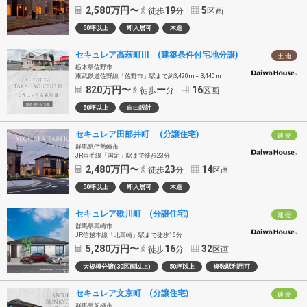
2,580
万円〜
19
5
徒歩
分
区画
50坪以上
即入居可
木造
セキュレア高萩町III (建築条件付宅地分譲)
土 地
栃木県佐野市
東武鉄道佐野線「佐野市」駅まで約3,420m～3,440m
820
万円〜
ー
16
徒歩
分
区画
50坪以上
自由設計
セキュレア田部井町 (分譲住宅)
建 売
群馬県伊勢崎市
JR両毛線「国定」駅まで徒歩23分
2,480
万円〜
23
14
徒歩
分
区画
50坪以上
即入居可
木造
セキュレア歌川町 (分譲住宅)
建 売
群馬県高崎市
JR信越本線「北高崎」駅まで徒歩16分
5,280
万円〜
16
32
徒歩
分
区画
大規模分譲(30区画以上)
50坪以上
複数駅利用可
セキュレア文京町 (分譲住宅)
建 売
群馬県前橋市