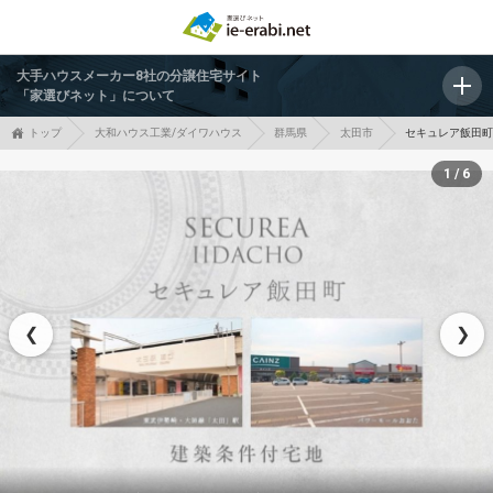
大手ハウスメーカー8社の分譲住宅サイト
「家選びネット」について
トップ
大和ハウス工業/ダイワハウス
群馬県
太田市
セキュレア飯田町
1 / 6
❮
❯