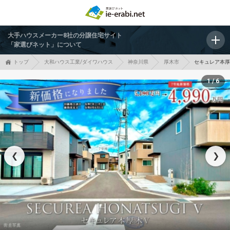
大手ハウスメーカー8社の分譲住宅サイト
「家選びネット」について
トップ
大和ハウス工業/ダイワハウス
神奈川県
厚木市
セキュレア本厚
1 / 6
❮
❯