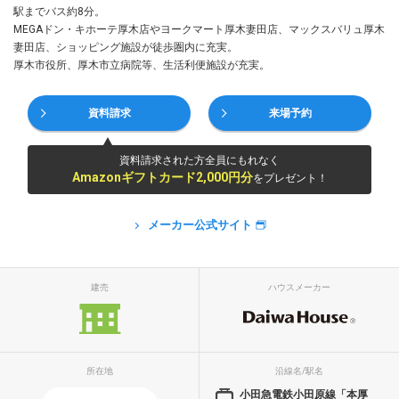
駅までバス約8分。
MEGAドン・キホーテ厚木店やヨークマート厚木妻田店、マックスバリュ厚木
妻田店、ショッピング施設が徒歩圏内に充実。
厚木市役所、厚木市立病院等、生活利便施設が充実。
資料請求
来場予約
資料請求された方全員にもれなく
Amazonギフトカード2,000円分
をプレゼント！
メーカー公式サイト
建売
ハウスメーカー
所在地
沿線名/駅名
小田急電鉄小田原線「本厚