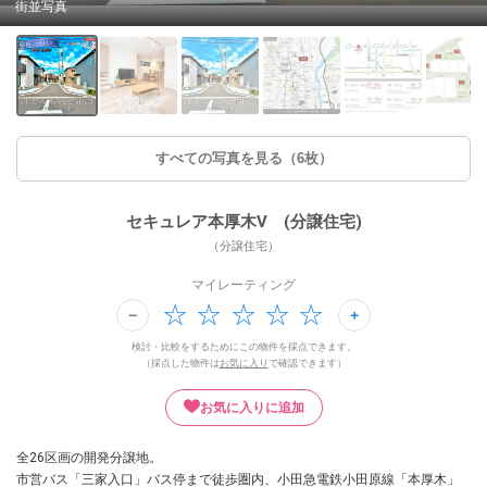
街並写真
すべての写真を見る（6枚）
セキュレア本厚木V (分譲住宅)
（分譲住宅）
マイレーティング
検討・比較をするためにこの物件を採点できます。
（採点した物件は
お気に入り
で確認できます）
お気に入りに追加
全26区画の開発分譲地。
市営バス「三家入口」バス停まで徒歩圏内、小田急電鉄小田原線「本厚木」