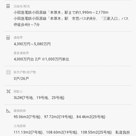
沿線名/駅名
小田急電鉄小田原線「本厚木」駅まで約1,990m～2,170m
小田急電鉄小田原線「本厚木」駅 市営バス約8分、「三家入口」バス
停徒歩4分～7分
価格帯
4,390万円～5,080万円
最多価格帯
4,000万円台 2戸 ※1,000万円単位
販売戸数/総戸数
3戸/26戸
間取り
3LDK(7号地、19号地、25号地)
建物面積
95.06m2(7号地)、97.72m2(19号地)、84.46m2(25号地)
土地面積
111.13m2(7号地)、108.60m2(19号地)、108.55m2(25号地) 私道負担