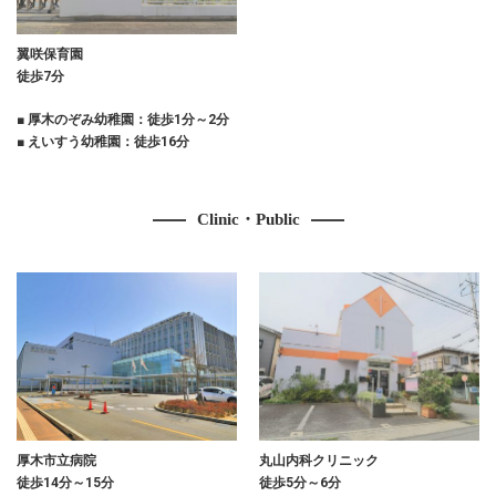
翼咲保育園
徒歩7分
■ 厚木のぞみ幼稚園：徒歩1分～2分
■ えいすう幼稚園：徒歩16分
Clinic・Public
厚木市立病院
丸山内科クリニック
徒歩14分～15分
徒歩5分～6分