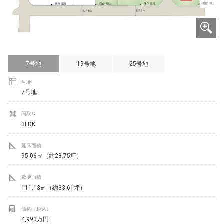
7号地
19号地
25号地
号地
7号地
間取り
3LDK
延床面積
95.06㎡（約28.75坪）
敷地面積
111.13㎡（約33.61坪）
価格（税込）
4,990万円