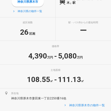
神奈川県厚木市
木」駅
神奈川県の物件一覧
総区画数
駅・バス停からの最短時間
ー
26
区画
価格帯
4,390
5,080
-
万円
万円
土地面積
108.55
111.13
-
㎡
㎡
所在地
神奈川県厚木市妻田東一丁目2250番16他
神奈川県厚木市の物件一覧