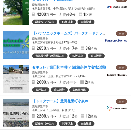
土 地
愛知県知立市
名鉄名古屋本線「牛田(愛知)」駅まで徒歩3分（最長）
4200
3
1
万円〜
徒歩
分
区画
駅徒歩10分以内
50坪以上
自由設計
【パナソニックホームズ】パークナードテラス豊田若林（建築条件付）
土 地
愛知県豊田市
名鉄三河線若林駅より徒歩17分〜19分
2850
17
36
万円〜
徒歩
分
区画
大規模分譲(30区画以上)
50坪以上
自由設計
セキュレア豊田柿本町IV (建築条件付宅地分譲)
土 地
愛知県豊田市
名鉄三河線「土橋」駅まで約2,200m～2,400m
2680
ー
2
万円〜
徒歩
分
区画
50坪以上
自由設計
名鉄三河線
【トヨタホーム】豊田花園町小泉VI
土 地
愛知県豊田市
名鉄三河線 「三河八橋」駅 徒歩12分
2288
12
12
万円〜
徒歩
分
区画
駅徒歩15分以内
50坪以上
自由設計