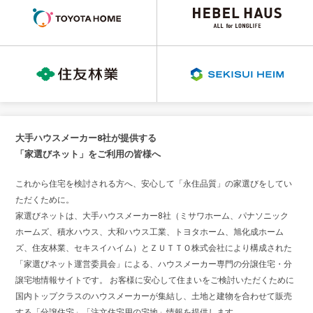
大手ハウスメーカー8社が提供する
「家選びネット」をご利用の皆様へ
これから住宅を検討される方へ、安心して「永住品質」の家選びをしてい
ただくために。
家選びネットは、大手ハウスメーカー8社（ミサワホーム、パナソニック
ホームズ、積水ハウス、大和ハウス工業、トヨタホーム、旭化成ホーム
ズ、住友林業、セキスイハイム）とＺＵＴＴＯ株式会社により構成された
「家選びネット運営委員会」による、ハウスメーカー専門の分譲住宅・分
譲宅地情報サイトです。 お客様に安心して住まいをご検討いただくために
国内トップクラスのハウスメーカーが集結し、土地と建物を合わせて販売
する「分譲住宅」「注文住宅用の宅地」情報を提供します。