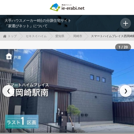
大手ハウスメーカー8社の分譲住宅サイト
「家選びネット」について
トップ
セキスイハイム
愛知県
岡崎市
スマートハイムプレイス西岡崎
1 / 20
❮
❯