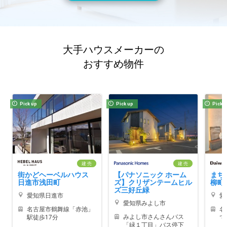
大手ハウスメーカーの
おすすめ物件
Pick up
Pick up
Pick 
建 売
建 売
街かどヘーベルハウス
【パナソニック ホーム
まち
日進市浅田町
ズ】クリザンテームヒル
柳町
ズ三好丘緑
愛知県日進市
愛
愛知県みよし市
名古屋市鶴舞線「赤池」
名
みよし市さんさんバス
駅徒歩17分
で
「緑１丁目」バス停下