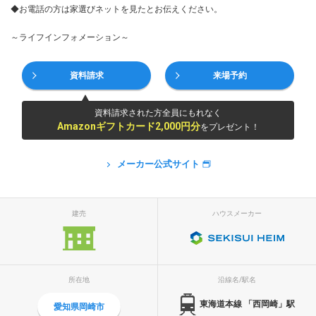
◆お電話の方は家選びネットを見たとお伝えください。
～ライフインフォメーション～
資料請求
来場予約
資料請求された方全員にもれなく
Amazonギフトカード2,000円分
をプレゼント！
メーカー公式サイト
建売
ハウスメーカー
所在地
沿線名/駅名
東海道本線 「西岡崎」駅
愛知県岡崎市