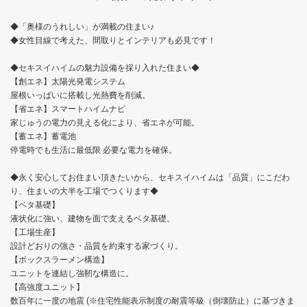
◆「奥様のうれしい」が満載の住まい♪
◆女性目線で考えた、間取りとインテリアも必見です！
◆セキスイハイムの魅力設備を採り入れた住まい◆
【創エネ】太陽光発電システム
屋根いっぱいに搭載し光熱費を削減。
【省エネ】スマートハイムナビ
家じゅうの電力の見える化により、省エネが可能。
【蓄エネ】蓄電池
停電時でも生活に最低限 必要な電力を確保。
◆永く安心してお住まい頂きたいから、セキスイハイムは「品質」にこだわ
り、住まいの大半を工場でつくります◆
【ベタ基礎】
液状化に強い、建物を面で支えるベタ基礎。
【工場生産】
設計どおりの強さ・品質を約束する家づくり。
【ボックスラーメン構造】
ユニットを連結し強靭な構造に。
【高強度ユニット】
数百年に一度の地震 (※住宅性能表示制度の耐震等級（倒壊防止）に基づきま