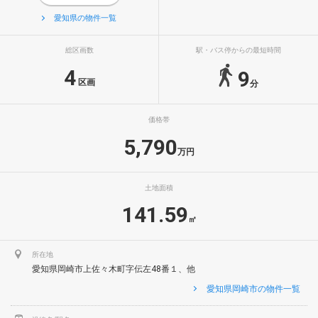
愛知県の物件一覧
総区画数
駅・バス停からの最短時間
4
9
区画
分
価格帯
5,790
万円
土地面積
141.59
㎡
所在地
愛知県岡崎市上佐々木町字伝左48番１、他
愛知県岡崎市の物件一覧