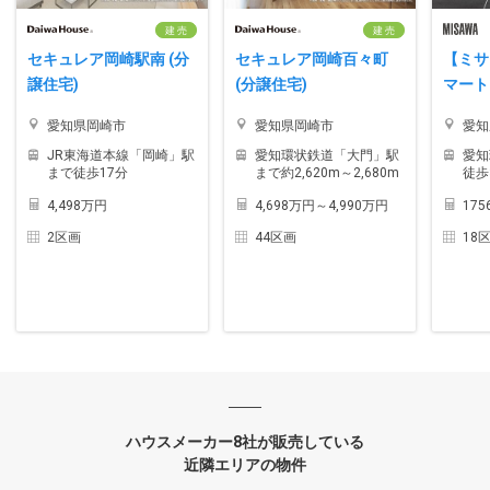
建 売
建 売
セキュレア岡崎駅南 (分
セキュレア岡崎百々町
【ミサ
譲住宅)
(分譲住宅)
マート
愛知県岡崎市
愛知県岡崎市
愛知
JR東海道本線「岡崎」駅
愛知環状鉄道「大門」駅
愛知
まで徒歩17分
まで約2,620m～2,680m
徒歩
4,498万円
4,698万円～4,990万円
17
2区画
44区画
18
ハウスメーカー8社が販売している
近隣エリアの物件