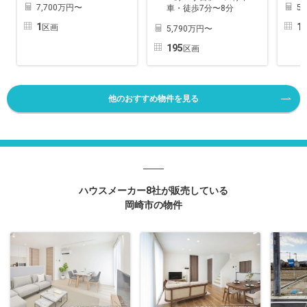
7,700万円〜
5
車・徒歩7分〜8分
1
1
区画
5,790万円〜
195
区画
他のおすすめ物件を見る
ハウスメーカー8社が販売している
岡崎市の物件