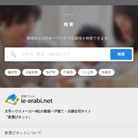
検索
地域名などのキーワードで分譲地を検索できます。
検索
藤沢市
小金井市
坂戸市
千葉市
つくば市
岩倉市
大手ハウスメーカー8社の新築一戸建て・分譲住宅サイト
「家選びネット」
家選びネットについて