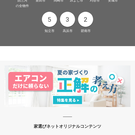
西三河
豊田市
岡崎市
みよし市
刈谷市
安城市
の全物件
5
3
2
知立市
高浜市
碧南市
家選びネットオリジナルコンテンツ