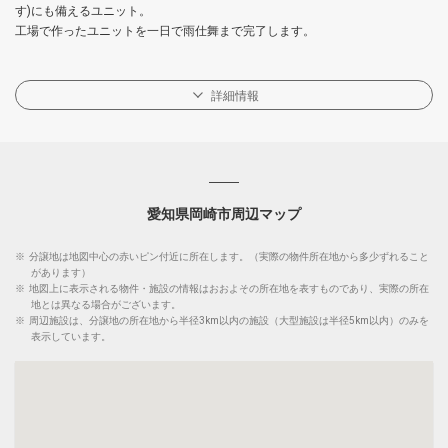
す)にも備えるユニット。
工場で作ったユニットを一日で雨仕舞まで完了します。
詳細情報
愛知県岡崎市周辺マップ
※
分譲地は地図中心の赤いピン付近に所在します。（実際の物件所在地から多少ずれること
があります）
※
地図上に表示される物件・施設の情報はおおよその所在地を表すものであり、実際の所在
地とは異なる場合がございます。
※
周辺施設は、分譲地の所在地から半径3km以内の施設（大型施設は半径5km以内）のみを
表示しています。