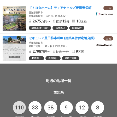
【トヨタホーム】ディアナヒルズ豊田豊栄町
土 地
愛知県豊田市
愛知環状鉄道 「末野原」駅 徒歩12分
2675
12
10
万円〜
徒歩
分
区画
駅徒歩15分以内
50坪以上
自由設計
セキュレア豊田柿本町III (建築条件付宅地分譲)
土 地
愛知県豊田市
名鉄三河線「土橋」駅まで約2,430m
2798
ー
9
万円〜
徒歩
分
区画
45坪以上
自由設計
名鉄三河線
周辺の地域一覧
愛知県
110
33
38
9
12
8