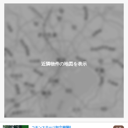
コモンステージ知立南陽Ⅱ