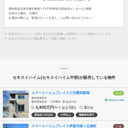
愛知県名古屋市東区東桜1-13-3 NHK名古屋放送センタービル8階
定休日:火曜日・水曜日
お電話の際には「家選びネットを見た」とお問い合わせください。
※
定休日などにより、お問い合わせのお返事にお時間をいただく場合がございます。
※
お急ぎの方は上記の電話番号より直接ご連絡ください。
セキスイハイム(セキスイハイム中部)が販売している物件
スマートハイムプレイス三河豊田駅南
建 売
愛知県豊田市
愛知環状鉄道 「三河豊田」駅 徒歩12分
6,890
万円〜
12
3
徒歩
分
区画
駅徒歩15分以内
45坪以上
複数駅利用可
スマートハイムプレイス伊賀市緑ヶ丘南町
土 地