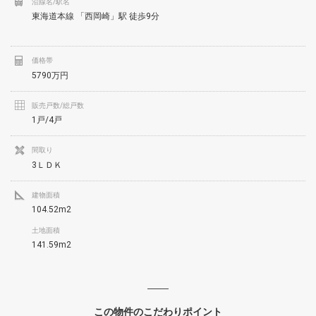
沿線名/駅名
東海道本線 「西岡崎」駅 徒歩9分
価格帯
5790万円
販売戸数/総戸数
1戸/4戸
間取り
3ＬＤＫ
建物面積
104.52m2
土地面積
141.59m2
この物件のこだわりポイント