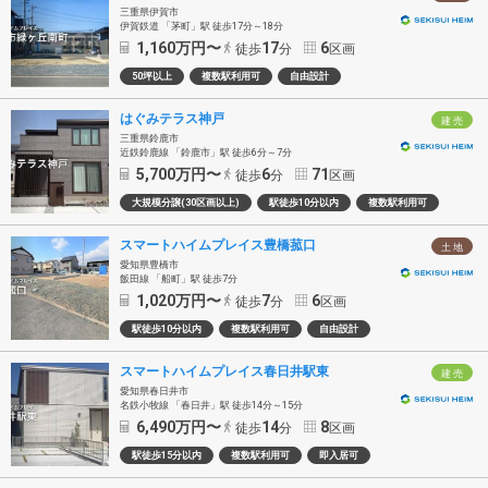
三重県伊賀市
伊賀鉄道 「茅町」駅 徒歩17分～18分
1,160
万円〜
17
6
徒歩
分
区画
50坪以上
複数駅利用可
自由設計
はぐみテラス神戸
建 売
三重県鈴鹿市
近鉄鈴鹿線 「鈴鹿市」駅 徒歩6分～7分
5,700
万円〜
6
71
徒歩
分
区画
大規模分譲(30区画以上)
駅徒歩10分以内
複数駅利用可
スマートハイムプレイス豊橋菰口
土 地
愛知県豊橋市
飯田線 「船町」駅 徒歩7分
1,020
万円〜
7
6
徒歩
分
区画
駅徒歩10分以内
複数駅利用可
自由設計
スマートハイムプレイス春日井駅東
建 売
愛知県春日井市
名鉄小牧線 「春日井」駅 徒歩14分～15分
6,490
万円〜
14
8
徒歩
分
区画
駅徒歩15分以内
複数駅利用可
即入居可