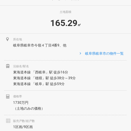
土地面積
165.29
㎡
所在地
岐阜県岐阜市今嶺４丁目4番9、他
岐阜県岐阜市の物件一覧
沿線名/駅名
東海道本線 「西岐阜」駅 徒歩16分
東海道本線 「穂積」駅 徒歩38分～39分
東海道本線 「岐阜」駅 徒歩59分
価格帯
1730万円
（土地のみの価格）
販売戸数/総戸数
1区画/9区画