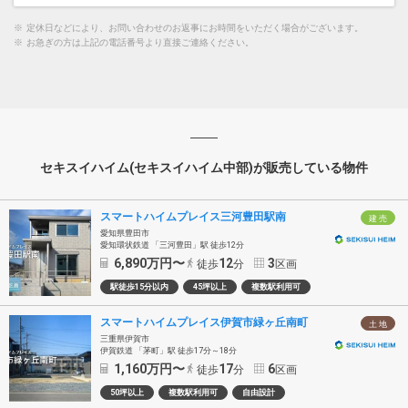
※
定休日などにより、お問い合わせのお返事にお時間をいただく場合がございます。
※
お急ぎの方は上記の電話番号より直接ご連絡ください。
セキスイハイム(セキスイハイム中部)が販売している物件
スマートハイムプレイス三河豊田駅南
建 売
愛知県豊田市
愛知環状鉄道 「三河豊田」駅 徒歩12分
6,890
万円〜
12
3
徒歩
分
区画
駅徒歩15分以内
45坪以上
複数駅利用可
スマートハイムプレイス伊賀市緑ヶ丘南町
土 地
三重県伊賀市
伊賀鉄道 「茅町」駅 徒歩17分～18分
1,160
万円〜
17
6
徒歩
分
区画
50坪以上
複数駅利用可
自由設計