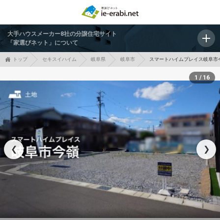
大手ハウスメーカー8社の分譲住宅サイト
「家選びネット」について
トップ
セキスイハイム
岐阜県
岐阜市
スマートハイムプレイス岐阜市
1 / 16
❮
❯