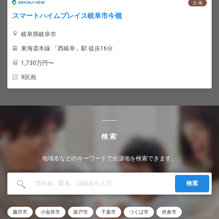
土 地
スマートハイムプレイス岐阜市今嶺
岐阜県岐阜市
東海道本線 「西岐阜」駅 徒歩16分
1,730
万円〜
9区画
検索
地域名などのキーワードで分譲地を検索できます。
検索
藤沢市
小金井市
坂戸市
千葉市
つくば市
岩倉市