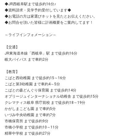
◆JR西岐阜駅まで徒歩約16分♪
◆資料請求・見学予約受付しています◆
◆お電話の方は家選びネットを見たとお伝えください。
◆お問合せ頂いた皆様に計画概要をご案内してます！
～ライフインフォメーション～
【交通】
JR東海道本線「西岐阜」駅 まで徒歩約16分
岐大バイパス まで車約2分
【教育】
こばと西幼稚園 まで徒歩約15～16分
こばと第3幼稚園 まで車約4～5分
こばとの森どんぐり保育園 まで徒歩約14分
オブリージュインターナショナル幼稚舎 まで徒歩約15分
クレマティス岐阜 県庁前校 まで徒歩約18～19分
かがしまこども園 まで車約5分
いづみ中央幼稚園 まで車約7分
市橋保育所 まで徒歩約9分
市橋小学校 まで徒歩約10～11分
精華中学校 まで徒歩約27分