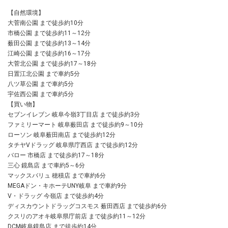
【自然環境】
大菅南公園 まで徒歩約10分
市橋公園 まで徒歩約11～12分
薮田公園 まで徒歩約13～14分
江崎公園 まで徒歩約16～17分
大菅北公園 まで徒歩約17～18分
日置江北公園 まで車約5分
八ツ草公園 まで車約5分
宇佐西公園 まで車約5分
【買い物】
セブンイレブン 岐阜今嶺3丁目店 まで徒歩約3分
ファミリーマート 岐阜薮田店 まで徒歩約9～10分
ローソン 岐阜薮田南店 まで徒歩約12分
タチヤVドラッグ 岐阜県庁西店 まで徒歩約12分
バロー 市橋店 まで徒歩約17～18分
三心 鏡島店 まで車約5～6分
マックスバリュ 穂積店 まで車約6分
MEGAドン・キホーテUNY岐阜 まで車約9分
V・ドラッグ 今嶺店 まで徒歩約4分
ディスカウントドラッグコスモス 薮田西店 まで徒歩約6分
クスリのアオキ岐阜県庁前店 まで徒歩約11～12分
DCM岐阜鏡島店 まで徒歩約14分