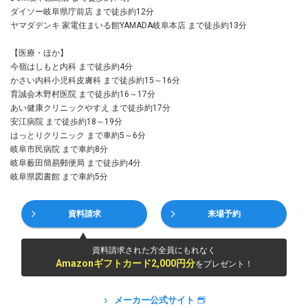
ダイソー岐阜県庁前店 まで徒歩約12分
ヤマダデンキ 家電住まいる館YAMADA岐阜本店 まで徒歩約13分
【医療・ほか】
今嶺はしもと内科 まで徒歩約4分
かさい内科小児科皮膚科 まで徒歩約15～16分
育誠会木野村医院 まで徒歩約16～17分
あい健康クリニックやすえ まで徒歩約17分
安江病院 まで徒歩約18～19分
はっとりクリニック まで車約5～6分
岐阜市民病院 まで車約8分
岐阜薮田簡易郵便局 まで徒歩約4分
岐阜県図書館 まで車約5分
資料請求
来場予約
資料請求された方全員にもれなく
Amazonギフトカード2,000円分
をプレゼント！
メーカー公式サイト