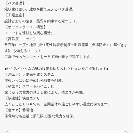
【ベタ基礎】
液状化に強い、建物を面で支えるベタ基礎。
【工場生産】
設計どおりの強さ・品質を約束する家づくり。
【ボックスラーメン構造】
ユニットを連結し強靭な構造に。
【高強度ユニット】
数百年に一度の地震 (※住宅性能表示制度の耐震等級（倒壊防止）に基づきま
す)にも備えるユニット。
工場で作ったユニットを一日で雨仕舞まで完了します。
■セキスイハイムの魅力設備を採り入れた住まいをご提案します■
【創エネ】太陽光発電システム
屋根いっぱいに搭載し光熱費を削減。
【省エネ】スマートハイムナビ
家じゅうの電力の見える化により、省エネが可能。
【快適性】快適エアリー
広々としたＬＤＫでも、空間全体を過ごしやすい温度に保ちます。
【蓄エネ】蓄電池
停電時でも生活に最低限 必要な電力を確保。