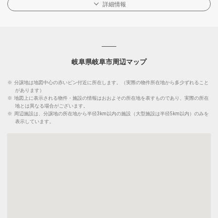
詳細情報
岐阜県岐阜市周辺マップ
※
分譲地は地図中心の赤いピン付近に所在します。（実際の物件所在地から多少ずれること
があります）
※
地図上に表示される物件・施設の情報はおおよその所在地を表すものであり、実際の所在
地とは異なる場合がございます。
※
周辺施設は、分譲地の所在地から半径3km以内の施設（大型施設は半径5km以内）のみを
表示しています。