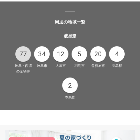
周辺の地域一覧
岐阜県
77
34
12
5
20
4
岐阜・西濃
岐阜市
大垣市
羽島市
各務原市
羽島郡
の全物件
2
本巣郡