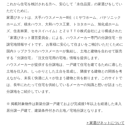
これから住宅を検討される方へ、安心して「永住品質」の家選びをしてい
ただくために。
家選びネットは、大手ハウスメーカー8社（ミサワホーム、パナソニック
ホームズ、積水ハウス、大和ハウス工業、トヨタホーム、旭化成ホーム
ズ、住友林業、セキスイハイム）とＺＵＴＴＯ株式会社により構成された
「家選びネット運営委員会」による、ハウスメーカー専門の分譲住宅・分
譲宅地情報サイトです。 お客様に安心して住まいをご検討いただくために
国内トップクラスのハウスメーカーが集結し、土地と建物を合わせて販売
する「分譲住宅」「注文住宅用の宅地」情報を提供します。
ハウスメーカーが提供する分譲地は、一戸建て住宅を建てるために適した
土地を仕入れ、しっかりとした土台を造成し、隣接する建物との関係を考
えながら、末長く快適に人々が住まう建物と街を創ります。このサイトで
は、長年にわたって住宅を供給しているメーカーの知識と想いが詰まった
分譲地をご紹介しています。
※ 掲載対象物件は新築分譲一戸建ておよび完成後1年以上を経過した未入
居分譲一戸建て、建築条件付きの土地／宅地分譲となります。
> 家選びネットについて