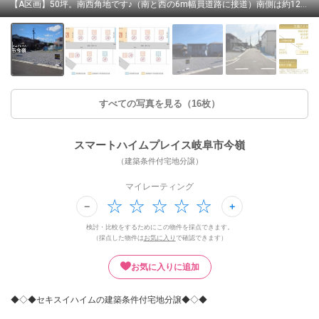
【A区画】50坪。南西角地です♪（南と西の6m幅員道路に接道）南側は約12mの間口でゆとりを持って車4台並列駐車可能です♪（2024年7月撮影）
すべての写真を見る（16枚）
スマートハイムプレイス岐阜市今嶺
（建築条件付宅地分譲）
マイレーティング
検討・比較をするためにこの物件を採点できます。
（採点した物件は
お気に入り
で確認できます）
お気に入りに追加
◆◇◆セキスイハイムの建築条件付宅地分譲◆◇◆