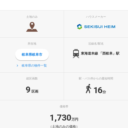
土地のみ
ハウスメーカー
所在地
沿線名/駅名
東海道本線 「西岐阜」駅
岐阜県岐阜市
岐阜県の物件一覧
総区画数
駅・バス停からの最短時間
9
16
区画
分
価格帯
1,730
万円
（土地のみの価格）