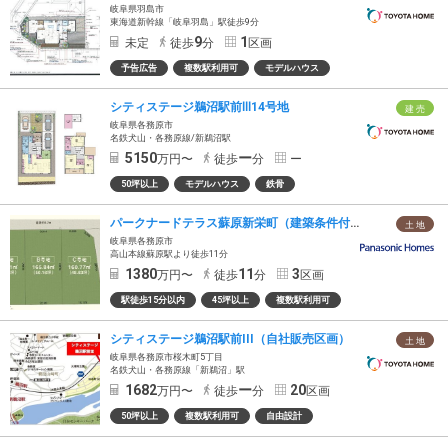
岐阜県羽島市
東海道新幹線「岐阜羽島」駅徒歩9分
9
1
未定
徒歩
分
区画
予告広告
複数駅利用可
モデルハウス
シティステージ鵜沼駅前Ⅲ14号地
建 売
岐阜県各務原市
名鉄犬山・各務原線/新鵜沼駅
5150
ー
万円〜
徒歩
分
ー
50坪以上
モデルハウス
鉄骨
パークナードテラス蘇原新栄町（建築条件付）
土 地
岐阜県各務原市
高山本線蘇原駅より徒歩11分
1380
11
3
万円〜
徒歩
分
区画
駅徒歩15分以内
45坪以上
複数駅利用可
シティステージ鵜沼駅前III（自社販売区画）
土 地
岐阜県各務原市桜木町5丁目
名鉄犬山・各務原線「新鵜沼」駅
1682
ー
20
万円〜
徒歩
分
区画
50坪以上
複数駅利用可
自由設計