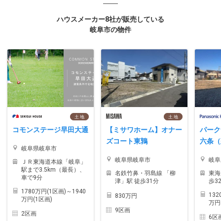
ハウスメーカー8社が販売している
岐阜市の物件
土 地
土 地
コモンステージ早田大通
【ミサワホーム】オナー
パーク
ズコート東鶉
六条（
岐阜県岐阜市
岐阜県岐阜市
岐阜
ＪＲ東海道本線「岐阜」
駅まで3.5km（最長）、
名鉄竹鼻・羽島線 「柳
東海
車で9分
津」駅 徒歩31分
歩3
1780万円(1区画)～1940
132
830万円
万円(1区画)
万円
9区画
2区画
6区