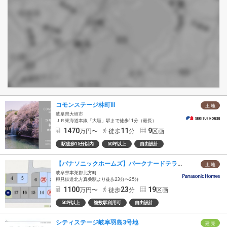
コモンステージ林町Ⅲ
土 地
岐阜県大垣市
ＪＲ東海道本線「大垣」駅まで徒歩11分（最長）
1470
11
9
万円〜
徒歩
分
区画
駅徒歩15分以内
50坪以上
自由設計
【パナソニックホームズ】パークナードテラス北方（建築条件付）
土 地
岐阜県本巣郡北方町
樽見鉄道北方真桑駅より徒歩23分〜25分
1100
23
19
万円〜
徒歩
分
区画
50坪以上
複数駅利用可
自由設計
シティステージ岐阜羽島3号地
建 売