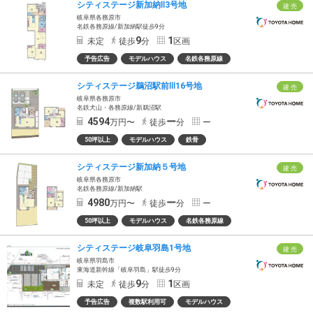
シティステージ新加納Ⅱ3号地
建 売
岐阜県各務原市
名鉄各務原線/新加納駅徒歩9分
9
1
未定
徒歩
分
区画
予告広告
モデルハウス
名鉄各務原線
シティステージ鵜沼駅前Ⅲ16号地
建 売
岐阜県各務原市
名鉄犬山・各務原線/新鵜沼駅
4594
ー
万円〜
徒歩
分
ー
50坪以上
モデルハウス
鉄骨
シティステージ新加納５号地
建 売
岐阜県各務原市
名鉄各務原線/新加納駅
4980
ー
万円〜
徒歩
分
ー
50坪以上
モデルハウス
名鉄各務原線
シティステージ岐阜羽島1号地
建 売
岐阜県羽島市
東海道新幹線「岐阜羽島」駅徒歩9分
9
1
未定
徒歩
分
区画
予告広告
複数駅利用可
モデルハウス