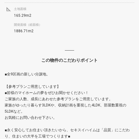
土地面積
165.29m2
開発面積（総面積）
1886.71m2
この物件のこだわりポイント
■全9区画の新しい分譲地。
【参考プランご用意しています】
■皆様のマイホームの夢をぜひお聞かせください！
ご家族の人数、成長にあわせた参考プランをご用意しています。
家族がゆったり暮らす3LDKや、収納計画を重視した4LDK、部屋数重視の
5LDKなど。
お気軽にお問い合わせ下さい。
■永く安心してお住まい頂きたいから、セキスイハイムは「品質」にこだわ
り、住まいの大半を工場でつくります■