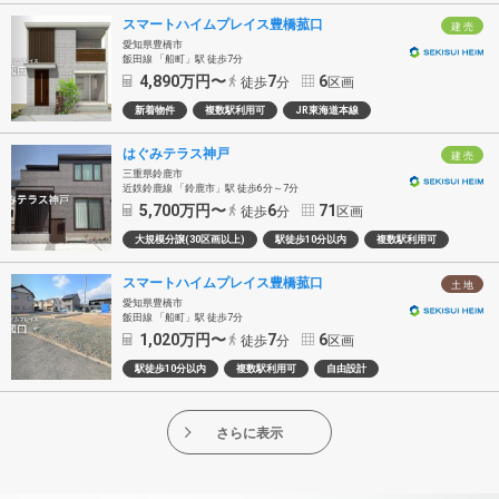
スマートハイムプレイス豊橋菰口
建 売
愛知県豊橋市
飯田線 「船町」駅 徒歩7分
4,890
万円〜
7
6
徒歩
分
区画
新着物件
複数駅利用可
JR東海道本線
はぐみテラス神戸
建 売
三重県鈴鹿市
近鉄鈴鹿線 「鈴鹿市」駅 徒歩6分～7分
5,700
万円〜
6
71
徒歩
分
区画
大規模分譲(30区画以上)
駅徒歩10分以内
複数駅利用可
スマートハイムプレイス豊橋菰口
土 地
愛知県豊橋市
飯田線 「船町」駅 徒歩7分
1,020
万円〜
7
6
徒歩
分
区画
駅徒歩10分以内
複数駅利用可
自由設計
さらに表示