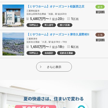
【ミサワホーム】オナーズコート松阪西之庄
建 売
三重県松阪市
近鉄山田鳥羽志摩線 「松阪」駅 徒歩20分
5,680
万円〜
20
1
徒歩
分
区画
50坪以上
即入居可
残り1区画
【ミサワホーム】オナーズコート津市久居野村II
土 地
三重県津市
近鉄名古屋線 「久居」駅 徒歩18分～19分
1,650
万円〜
18
6
徒歩
分
区画
50坪以上
自由設計
近鉄名古屋線
さらに表示