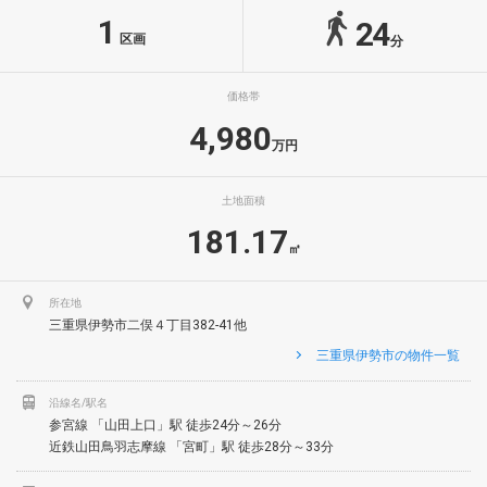
1
24
区画
分
価格帯
4,980
万円
土地面積
181.17
㎡
所在地
三重県伊勢市二俣４丁目382-41他
三重県伊勢市の物件一覧
沿線名/駅名
参宮線 「山田上口」駅 徒歩24分～26分
近鉄山田鳥羽志摩線 「宮町」駅 徒歩28分～33分