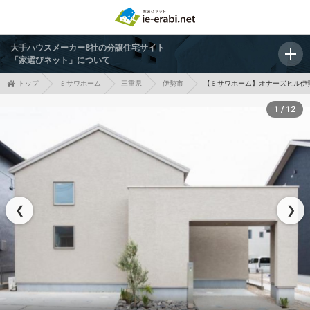
大手ハウスメーカー8社の分譲住宅サイト
「家選びネット」について
トップ
ミサワホーム
三重県
伊勢市
【ミサワホーム】オナーズヒル伊
1 / 12
❮
❯