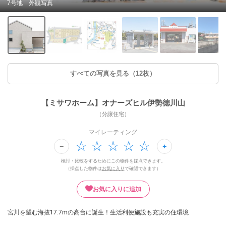
7号地 外観写真
すべての写真を見る（12枚）
【ミサワホーム】オナーズヒル伊勢徳川山
（分譲住宅）
マイレーティング
検討・比較をするためにこの物件を採点できます。
（採点した物件は
お気に入り
で確認できます）
お気に入りに追加
宮川を望む海抜17.7mの高台に誕生！生活利便施設も充実の住環境