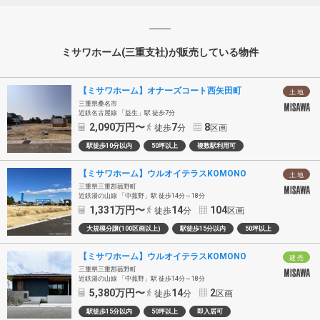
ミサワホーム(三重支社)が販売している物件
【ミサワホーム】オナーズコート西矢田町
土 地
三重県桑名市
近鉄名古屋線 「益生」駅 徒歩7分
2,090
万円〜
7
8
徒歩
分
区画
駅徒歩10分以内
50坪以上
複数駅利用可
【ミサワホーム】ウルオイテラスKOMONO
土 地
三重県三重郡菰野町
近鉄湯の山線 「中菰野」駅 徒歩14分～18分
1,331
万円〜
14
104
徒歩
分
区画
大規模分譲(100区画以上)
駅徒歩15分以内
50坪以上
【ミサワホーム】ウルオイテラスKOMONO
建 売
三重県三重郡菰野町
近鉄湯の山線 「中菰野」駅 徒歩14分～18分
5,380
万円〜
14
2
徒歩
分
区画
駅徒歩15分以内
50坪以上
即入居可