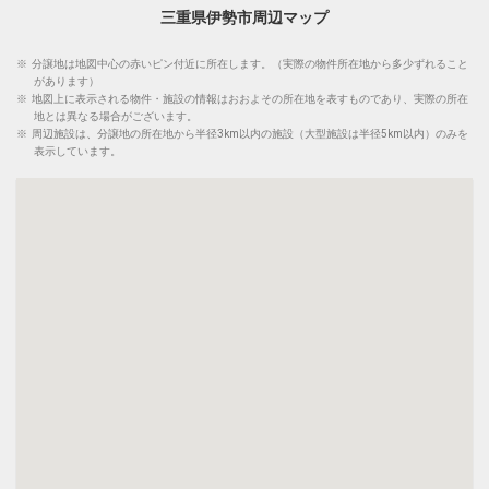
三重県伊勢市周辺マップ
※
分譲地は地図中心の赤いピン付近に所在します。（実際の物件所在地から多少ずれること
があります）
※
地図上に表示される物件・施設の情報はおおよその所在地を表すものであり、実際の所在
地とは異なる場合がございます。
※
周辺施設は、分譲地の所在地から半径3km以内の施設（大型施設は半径5km以内）のみを
表示しています。