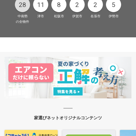
28
11
8
2
2
5
中南勢
津市
松阪市
伊賀市
名張市
伊勢市
の全物件
家選びネットオリジナルコンテンツ