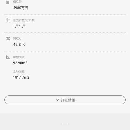
価格帯
4980万円
販売戸数/総戸数
1戸/1戸
間取り
4ＬＤＫ
建物面積
92.90m2
土地面積
181.17m2
詳細情報