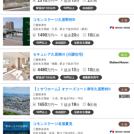
2510
13
2
万円〜
徒歩
分
区画
駅徒歩15分以内
50坪以上
自由設計
コモンステージ久居野村Ⅲ
土 地
三重県津市
近鉄名古屋線「久居」駅まで徒歩20分（最長）
1490
20
10
万円〜
徒歩
分
区画
50坪以上
自由設計
近鉄名古屋線
セキュレア久居南III (分譲住宅)
建 売
三重県津市
近鉄名古屋線「桃園」駅まで徒歩13分
4480
13
10
万円〜
徒歩
分
区画
駅徒歩15分以内
50坪以上
複数駅利用可
【ミサワホーム】オナーズコート津市久居野村II
土 地
三重県津市
近鉄名古屋線 「久居」駅 徒歩18分～19分
1650
18
6
万円〜
徒歩
分
区画
50坪以上
自由設計
近鉄名古屋線
コモンステージ名張夏見
土 地
三重県名張市
近鉄大阪線「名張」駅まで徒歩9分～10分