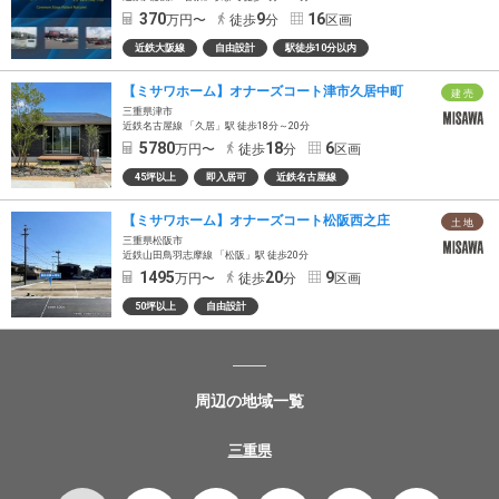
370
9
16
万円〜
徒歩
分
区画
近鉄大阪線
自由設計
駅徒歩10分以内
【ミサワホーム】オナーズコート津市久居中町
建 売
三重県津市
近鉄名古屋線 「久居」駅 徒歩18分～20分
5780
18
6
万円〜
徒歩
分
区画
45坪以上
即入居可
近鉄名古屋線
【ミサワホーム】オナーズコート松阪西之庄
土 地
三重県松阪市
近鉄山田鳥羽志摩線 「松阪」駅 徒歩20分
1495
20
9
万円〜
徒歩
分
区画
50坪以上
自由設計
周辺の地域一覧
三重県