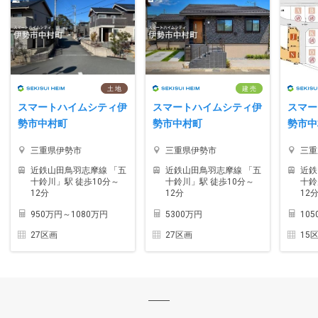
土 地
建 売
スマートハイムシティ伊
スマートハイムシティ伊
スマー
勢市中村町
勢市中村町
勢市中
三重県伊勢市
三重県伊勢市
三重
近鉄山田鳥羽志摩線 「五
近鉄山田鳥羽志摩線 「五
近鉄
十鈴川」駅 徒歩10分～
十鈴川」駅 徒歩10分～
十鈴
12分
12分
12
950万円～1080万円
5300万円
10
27区画
27区画
15