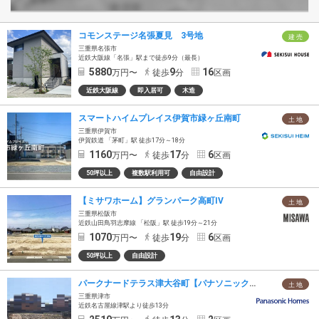
コモンステージ名張夏見 3号地
建 売
三重県名張市
近鉄大阪線「名張」駅まで徒歩9分（最長）
5880
9
16
万円〜
徒歩
分
区画
近鉄大阪線
即入居可
木造
スマートハイムプレイス伊賀市緑ヶ丘南町
土 地
三重県伊賀市
伊賀鉄道 「茅町」駅 徒歩17分～18分
1160
17
6
万円〜
徒歩
分
区画
50坪以上
複数駅利用可
自由設計
【ミサワホーム】グランパーク高町IV
土 地
三重県松阪市
近鉄山田鳥羽志摩線 「松阪」駅 徒歩19分～21分
1070
19
6
万円〜
徒歩
分
区画
50坪以上
自由設計
パークナードテラス津大谷町【パナソニック ホームズ】
土 地
三重県津市
近鉄名古屋線津駅より徒歩13分