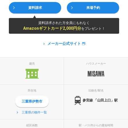
資料請求
来場予約
資料請求された方全員にもれなく
Amazonギフトカード2,000円分
をプレゼント！
メーカー公式サイト
建売
ハウスメーカー
所在地
沿線名/駅名
参宮線 「山田上口」駅
三重県伊勢市
三重県の物件一覧
総区画数
駅・バス停からの最短時間