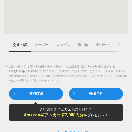
交通・駅
スーパー
コンビニ
買い物
デパート
飲食店
※
上記に表示されている地図・ルート検索・周辺施設情報は、Google社が提供する
GoogleMapより物件の所在地に合わせて取得しております。そのため、表示されている
施設情報および物件からの距離・移動時間などは実際と異なる場合があります。正確な情
報は各分譲地にお問い合わせください。
資料請求
来場予約
資料請求された方全員にもれなく
Amazonギフトカード2,000円分
をプレゼント！