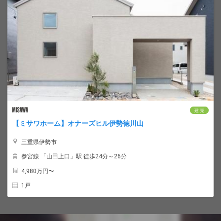
建 売
【ミサワホーム】オナーズヒル伊勢徳川山
三重県伊勢市
参宮線 「山田上口」駅 徒歩24分～26分
4,980
万円〜
1戸