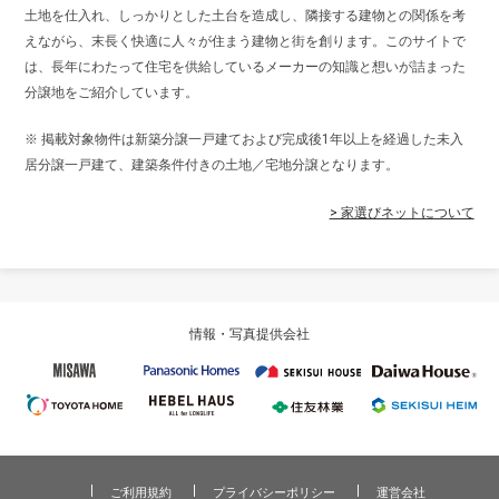
土地を仕入れ、しっかりとした土台を造成し、隣接する建物との関係を考
えながら、末長く快適に人々が住まう建物と街を創ります。このサイトで
は、長年にわたって住宅を供給しているメーカーの知識と想いが詰まった
分譲地をご紹介しています。
※ 掲載対象物件は新築分譲一戸建ておよび完成後1年以上を経過した未入
居分譲一戸建て、建築条件付きの土地／宅地分譲となります。
> 家選びネットについて
情報・写真提供会社
ご利用規約
プライバシーポリシー
運営会社