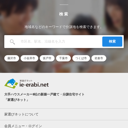
検索
地域名などのキーワードで分譲地を検索できます。
検索
藤沢市
小金井市
坂戸市
千葉市
つくば市
岩倉市
大手ハウスメーカー8社の新築一戸建て・分譲住宅サイト
「家選びネット」
家選びネットについて
会員メニュー・ログイン