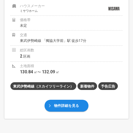
ハウスメーカー
ミサワホーム
価格帯
未定
交通
東武伊勢崎線 「獨協大学前」駅 徒歩17分
総区画数
2
区画
土地面積
130.84
132.09
㎡〜
㎡
東武伊勢崎線（スカイツリーライン）
新着物件
予告広告
物件詳細を見る