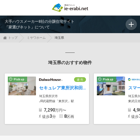
大手ハウスメーカー8社の分譲住宅サイト
「家選びネット」について
トップ
ミサワホーム
埼玉県
埼玉県のおすすめ物件
Pick up
Pick up
建 売
セキュレア東所沢和田 (分譲住宅)
埼玉県所沢市
埼玉県
JR武蔵野線「東所沢」駅
東武日光
7,290
4,9
万円〜
3
8
徒歩
分
区画
徒歩