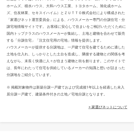
ホームズ、積水ハウス、大和ハウス工業、トヨタホーム、旭化成ホーム
ズ、住友林業、セキスイハイム）とＺＵＴＴＯ株式会社により構成された
「家選びネット運営委員会」による、ハウスメーカー専門の分譲住宅・分
譲宅地情報サイトです。 お客様に安心して住まいをご検討いただくために
国内トップクラスのハウスメーカーが集結し、土地と建物を合わせて販売
する「分譲住宅」「注文住宅用の宅地」情報を提供します。
ハウスメーカーが提供する分譲地は、一戸建て住宅を建てるために適した
土地を仕入れ、しっかりとした土台を造成し、隣接する建物との関係を考
えながら、末長く快適に人々が住まう建物と街を創ります。このサイトで
は、長年にわたって住宅を供給しているメーカーの知識と想いが詰まった
分譲地をご紹介しています。
※ 掲載対象物件は新築分譲一戸建ておよび完成後1年以上を経過した未入
居分譲一戸建て、建築条件付きの土地／宅地分譲となります。
> 家選びネットについて