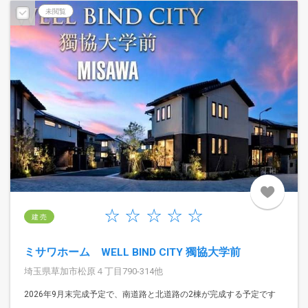
予告広告
未閲覧
建 売
ミサワホーム WELL BIND CITY 獨協大学前
埼玉県草加市松原４丁目790-314他
2026年9月末完成予定で、南道路と北道路の2棟が完成する予定です