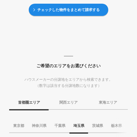
チェックした物件をまとめて請求する
ご希望のエリアをお選びください
ハウスメーカーの分譲地をエリアから検索できます。
（数字は該当する分譲地数になります）
首都圏エリア
関西エリア
東海エリア
東京都
神奈川県
千葉県
埼玉県
茨城県
栃木県
群