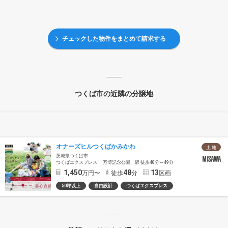
チェックした物件をまとめて請求する
つくば市の近隣の分譲地
オナーズヒルつくばかみかわ
土 地
茨城県つくば市
つくばエクスプレス 「万博記念公園」駅 徒歩48分～49分
1,450
48
13
万円〜
徒歩
分
区画
50坪以上
自由設計
つくばエクスプレス