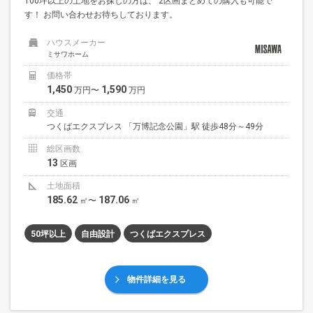
100坪以上の土地をお探しの方は、 2区画まとめての購入も可能で
す！ お問い合わせお待ちしております。
ハウスメーカー
ミサワホーム
価格帯
1,450
1,590
万円〜
万円
交通
つくばエクスプレス 「万博記念公園」駅 徒歩48分～49分
総区画数
13
区画
土地面積
185.62
187.06
㎡〜
㎡
50坪以上
自由設計
つくばエクスプレス
物件詳細を見る