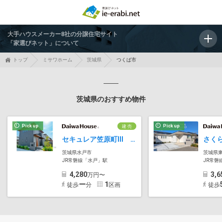
大手ハウスメーカー8社の分譲住宅サイト
「家選びネット」について
トップ
ミサワホーム
茨城県
つくば市
茨城県のおすすめ物件
Pick up
Pick up
建 売
セキュレア笠原町III (分譲住宅)
茨城県水戸市
茨城県
JR常磐線「水戸」駅
JR常磐
4,280
3,6
万円〜
ー
1
徒歩
分
区画
徒歩