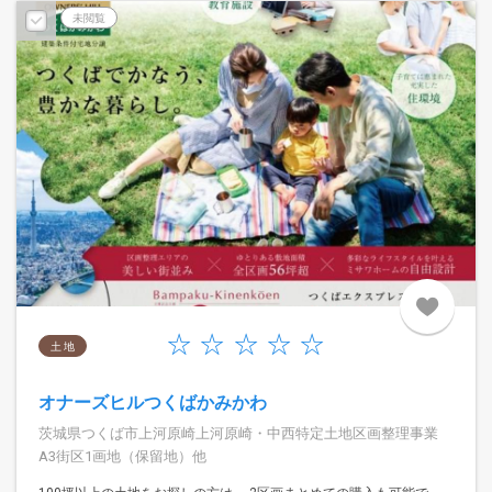
未閲覧
土 地
オナーズヒルつくばかみかわ
茨城県つくば市上河原崎上河原崎・中西特定土地区画整理事業
A3街区1画地（保留地）他