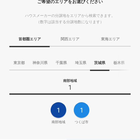
ご希望のエリアをお選びください
ハウスメーカーの分譲地をエリアから検索できます。
（数字は該当する分譲地数になります）
首都圏エリア
関西エリア
東海エリア
東京都
神奈川県
千葉県
埼玉県
茨城県
栃木県
群
南部地域
1
1
1
南部地域
つくば市