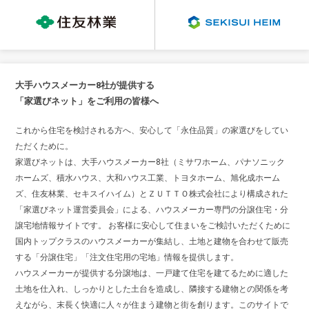
大手ハウスメーカー8社が提供する
「家選びネット」をご利用の皆様へ
これから住宅を検討される方へ、安心して「永住品質」の家選びをしてい
ただくために。
家選びネットは、大手ハウスメーカー8社（ミサワホーム、パナソニック
ホームズ、積水ハウス、大和ハウス工業、トヨタホーム、旭化成ホーム
ズ、住友林業、セキスイハイム）とＺＵＴＴＯ株式会社により構成された
「家選びネット運営委員会」による、ハウスメーカー専門の分譲住宅・分
譲宅地情報サイトです。 お客様に安心して住まいをご検討いただくために
国内トップクラスのハウスメーカーが集結し、土地と建物を合わせて販売
する「分譲住宅」「注文住宅用の宅地」情報を提供します。
ハウスメーカーが提供する分譲地は、一戸建て住宅を建てるために適した
土地を仕入れ、しっかりとした土台を造成し、隣接する建物との関係を考
えながら、末長く快適に人々が住まう建物と街を創ります。このサイトで