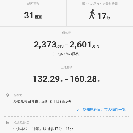
総区画数
駅・バス停からの最短時間
31
17
区画
分
価格帯
2,373
2,601
-
万円
万円
（土地のみの価格）
土地面積
132.29
160.28
-
㎡
㎡
所在地
愛知県春日井市大留町８丁目8番2他
愛知県春日井市の物件一覧
沿線名/駅名
中央本線 「神領」駅 徒歩17分～18分