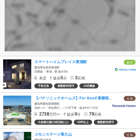
スマートハイムプレイス東浦駅
建 売
愛知県知多郡東浦町
武豊線 「東浦」駅 徒歩5分
5
3
未定
徒歩
分
区画
予告広告
複数駅利用可
JR武豊線
【パナソニックホームズ】For Good 東郷桜の丘（建築条件付）
土 地
愛知県愛知郡東郷町
名鉄バス「和合西口」バス停下車・徒歩9分〜12分
2738
9
79
万円〜
徒歩
分
区画
大規模分譲(30区画以上)
50坪以上
複数駅利用可
コモンステージ香久山
土 地