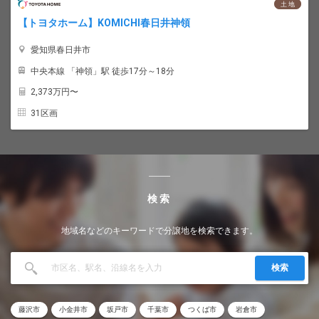
土 地
【トヨタホーム】KOMICHI春日井神領
愛知県春日井市
中央本線 「神領」駅 徒歩17分～18分
2,373
万円〜
31区画
検索
地域名などのキーワードで分譲地を検索できます。
検索
藤沢市
小金井市
坂戸市
千葉市
つくば市
岩倉市