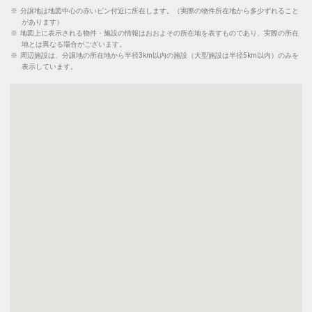
※
分譲地は地図中心の赤いピン付近に所在します。（実際の物件所在地から多少ずれること
があります）
※
地図上に表示される物件・施設の情報はおおよその所在地を表すものであり、実際の所在
地とは異なる場合がございます。
※
周辺施設は、分譲地の所在地から半径3km以内の施設（大型施設は半径5km以内）のみを
表示しています。