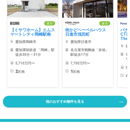
建 売
建 売
【ミサワホーム】エムス
街かどヘーベルハウス
パナ
マートシティ岡崎駅南
日進市浅田町
CT
TheG
愛知県岡崎市
愛知県日進市
愛
愛知環状鉄道 「岡崎」駅
名古屋市鶴舞線「赤池」
名
徒歩30分～31分
駅徒歩17分
り
5,710万円〜
7,700万円〜
5
2
1
区画
区画
4
他のおすすめ物件を見る