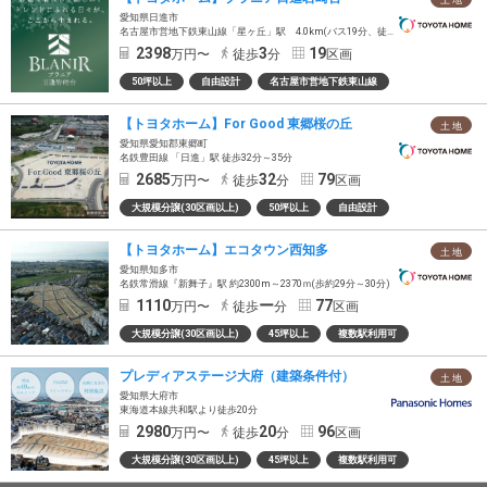
土 地
愛知県日進市
名古屋市営地下鉄東山線「星ヶ丘」駅 4.0km(バス19分、徒歩3分)
2398
3
19
万円〜
徒歩
分
区画
50坪以上
自由設計
名古屋市営地下鉄東山線
【トヨタホーム】For Good 東郷桜の丘
土 地
愛知県愛知郡東郷町
名鉄豊田線 「日進」駅 徒歩32分～35分
2685
32
79
万円〜
徒歩
分
区画
大規模分譲(30区画以上)
50坪以上
自由設計
【トヨタホーム】エコタウン西知多
土 地
愛知県知多市
名鉄常滑線『新舞子』駅 約2300m～2370ｍ(歩約29分～30分)
1110
ー
77
万円〜
徒歩
分
区画
大規模分譲(30区画以上)
45坪以上
複数駅利用可
プレディアステージ大府（建築条件付）
土 地
愛知県大府市
東海道本線共和駅より徒歩20分
2980
20
96
万円〜
徒歩
分
区画
大規模分譲(30区画以上)
45坪以上
複数駅利用可