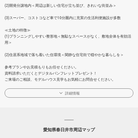
(2)開発分譲地内＜周辺は新しい住宅が立ち並び、きれいな街並み＞
(3)スーパー、コストコなど車で10分圏内に充実の生活利便施設が多数
≪土地の特徴≫
(1)プランニングしやすい整形地＜無駄なスペースがなく、敷地全体を有効活
用＞
(2)住居系地域で落ち着いた住環境＜閑静な住宅街で穏やかな暮らしを＞
参考プランやお見積もりもお任せください。
資料請求いただくとデジタルパンフレットプレゼント！
ご来場のご相談、モデルハウス見学もお気軽にお問合せください。
詳細情報
愛知県春日井市周辺マップ