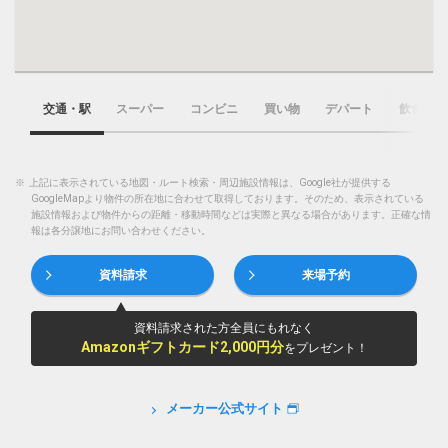
交通・駅
スーパー
コンビニ
買い物
デパート
飲食店
※
上記に表示されている地図・ルート検索・周辺施設情報は、Google社が提供する
GoogleMapより物件の所在地に合わせて取得しております。そのため、表示されている
施設情報および物件からの距離・移動時間などは実際と異なる場合があります。正確な情
報は各分譲地にお問い合わせください。
資料請求
来場予約
資料請求された方全員にもれなく
Amazonギフトカード2,000円分
をプレゼント！
メーカー公式サイト