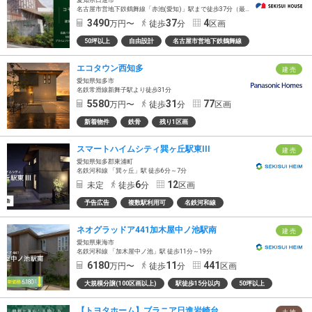
愛知県日進市
名古屋市営地下鉄鶴舞線「赤池(愛知)」駅まで徒歩37分（最長）
3490
37
4
万円〜
徒歩
分
区画
50坪以上
自由設計
名古屋市営地下鉄鶴舞線
エコタウン西知多
建 売
愛知県知多市
名鉄常滑線新舞子駅より徒歩31分
5580
31
77
万円〜
徒歩
分
区画
新着物件
鉄骨
残り1区画
スマートハイムシティ巽ヶ丘駅東III
建 売
愛知県知多郡東浦町
名鉄河和線 「巽ヶ丘」駅 徒歩6分～7分
6
12
未定
徒歩
分
区画
予告広告
複数駅利用可
名鉄河和線
ネオグラッドア441加木屋中ノ池駅南
建 売
愛知県東海市
名鉄河和線 「加木屋中ノ池」駅 徒歩11分～19分
6180
11
441
万円〜
徒歩
分
区画
大規模分譲(100区画以上)
駅徒歩15分以内
50坪以上
【トヨタホーム】ブラニア日進岩崎台