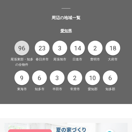
周辺の地域一覧
愛知県
96
23
3
14
2
18
尾張東部・知多
春日井市
尾張旭市
日進市
豊明市
大府市
の全物件
9
6
3
2
10
6
東海市
知多市
半田市
常滑市
愛知郡
知多郡