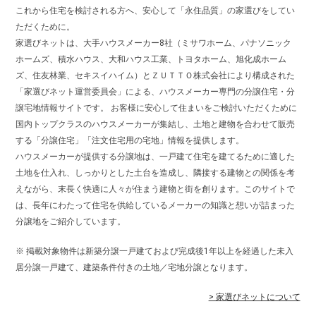
これから住宅を検討される方へ、安心して「永住品質」の家選びをしてい
ただくために。
家選びネットは、大手ハウスメーカー8社（ミサワホーム、パナソニック
ホームズ、積水ハウス、大和ハウス工業、トヨタホーム、旭化成ホーム
ズ、住友林業、セキスイハイム）とＺＵＴＴＯ株式会社により構成された
「家選びネット運営委員会」による、ハウスメーカー専門の分譲住宅・分
譲宅地情報サイトです。 お客様に安心して住まいをご検討いただくために
国内トップクラスのハウスメーカーが集結し、土地と建物を合わせて販売
する「分譲住宅」「注文住宅用の宅地」情報を提供します。
ハウスメーカーが提供する分譲地は、一戸建て住宅を建てるために適した
土地を仕入れ、しっかりとした土台を造成し、隣接する建物との関係を考
えながら、末長く快適に人々が住まう建物と街を創ります。このサイトで
は、長年にわたって住宅を供給しているメーカーの知識と想いが詰まった
分譲地をご紹介しています。
※ 掲載対象物件は新築分譲一戸建ておよび完成後1年以上を経過した未入
居分譲一戸建て、建築条件付きの土地／宅地分譲となります。
> 家選びネットについて