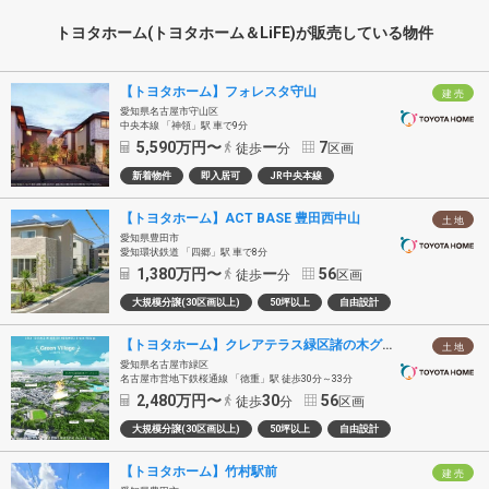
トヨタホーム(トヨタホーム＆LiFE)が販売している物件
【トヨタホーム】フォレスタ守山
建 売
愛知県名古屋市守山区
中央本線 「神領」駅 車で9分
5,590
万円〜
ー
7
徒歩
分
区画
新着物件
即入居可
JR中央本線
【トヨタホーム】ACT BASE 豊田西中山
土 地
愛知県豊田市
愛知環状鉄道 「四郷」駅 車で8分
1,380
万円〜
ー
56
徒歩
分
区画
大規模分譲(30区画以上)
50坪以上
自由設計
【トヨタホーム】クレアテラス緑区諸の木グリーンヴィレッジ
土 地
愛知県名古屋市緑区
名古屋市営地下鉄桜通線 「徳重」駅 徒歩30分～33分
2,480
万円〜
30
56
徒歩
分
区画
大規模分譲(30区画以上)
50坪以上
自由設計
【トヨタホーム】竹村駅前
建 売