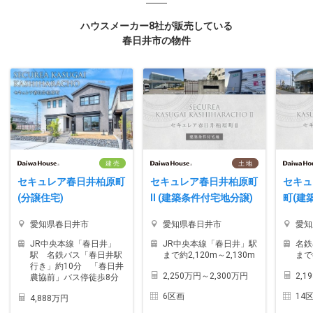
ハウスメーカー8社が販売している
春日井市の物件
建 売
土 地
セキュレア春日井柏原町
セキュレア春日井柏原町
セキュ
(分譲住宅)
II (建築条件付宅地分譲)
町(建
愛知県春日井市
愛知県春日井市
愛知
JR中央本線「春日井」
JR中央本線「春日井」駅
名鉄
駅 名鉄バス「春日井駅
まで約2,120m～2,130m
まで
行き」約10分 「春日井
2,250万円～2,300万円
2,1
農協前」バス停徒歩8分
6区画
14
4,888万円