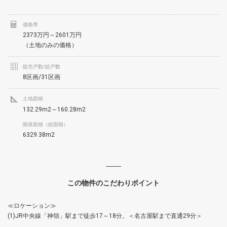
価格帯
2373万円～2601万円
（土地のみの価格）
販売戸数/総戸数
8区画/31区画
土地面積
132.29m2～160.28m2
開発面積（総面積）
6329.38m2
この物件のこだわりポイント
≪ロケーション≫
(1)JR中央線「神領」駅まで徒歩17～18分。＜名古屋駅まで直通29分＞