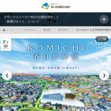
大手ハウスメーカー8社の分譲住宅サイト
「家選びネット」について
トップ
トヨタホーム
愛知県
春日井市
【トヨタホーム】KOMICHI春
1 / 10
❮
❯