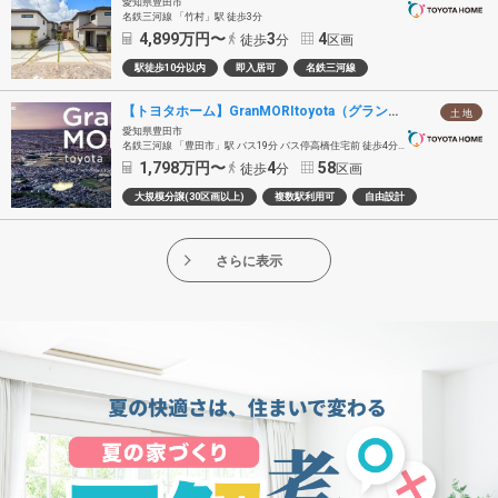
愛知県豊田市
名鉄三河線 「竹村」駅 徒歩3分
4,899
万円〜
3
4
徒歩
分
区画
駅徒歩10分以内
即入居可
名鉄三河線
【トヨタホーム】GranMORItoyota（グランモリ トヨタ）
土 地
愛知県豊田市
名鉄三河線 「豊田市」駅 バス19分 バス停高橋住宅前 徒歩4分～7分
1,798
万円〜
4
58
徒歩
分
区画
大規模分譲(30区画以上)
複数駅利用可
自由設計
さらに表示