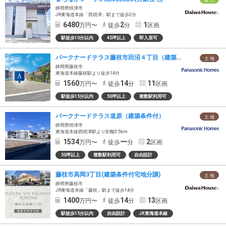
静岡県焼津市
JR東海道本線「西焼津」駅まで徒歩2分
6480
2
1
万円〜
徒歩
分
区画
駅徒歩10分以内
45坪以上
即入居可
パークナードテラス藤枝市田沼４丁目（建築条件付）
土 地
静岡県藤枝市
東海道本線藤枝駅より徒歩14分
1560
14
11
万円〜
徒歩
分
区画
駅徒歩15分以内
50坪以上
複数駅利用可
パークナードテラス道原（建築条件付）
土 地
静岡県焼津市
東海道本線西焼津駅より距離3.5km
1534
ー
2
万円〜
徒歩
分
区画
50坪以上
複数駅利用可
自由設計
藤枝市高岡3丁目(建築条件付宅地分譲)
土 地
静岡県藤枝市
JR東海道本線「藤枝」駅まで徒歩14分
1400
14
13
万円〜
徒歩
分
区画
駅徒歩15分以内
自由設計
JR東海道本線