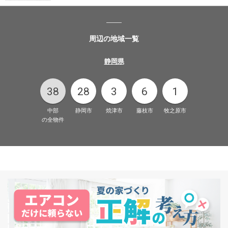
周辺の地域一覧
静岡県
38
28
3
6
1
中部
静岡市
焼津市
藤枝市
牧之原市
の全物件