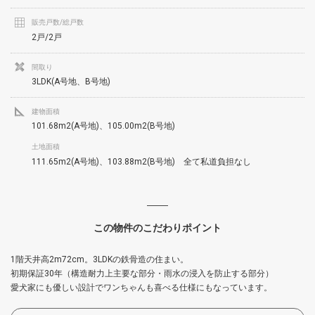
販売戸数/総戸数
2戸/2戸
間取り
3LDK(A号地、B号地)
建物面積
101.68m2(A号地)、105.00m2(B号地)
土地面積
111.65m2(A号地)、103.88m2(B号地) 全て私道負担なし
この物件のこだわりポイント
1階天井高2m72cm。3LDKの鉄骨造の住まい。
初期保証30年（構造耐力上主要な部分・雨水の浸入を防止する部分）
愛犬家にも優しい設計でワンちゃんも喜べる仕様にもなっています。