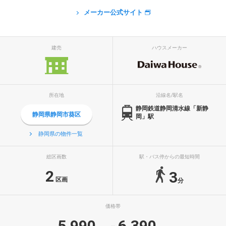
メーカー公式サイト
建売
ハウスメーカー
所在地
沿線名/駅名
静岡鉄道静岡清水線「新静
静岡県静岡市葵区
岡」駅
静岡県の物件一覧
総区画数
駅・バス停からの最短時間
2
3
区画
分
価格帯
5,990
6,390