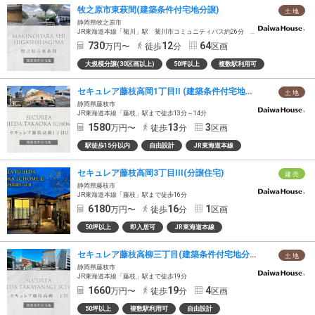
牧之原市東萩間(建築条件付宅地分譲)
土 地
静岡県牧之原市
JR東海道本線「菊川」駅 菊川市コミュニティバス約26分 「沢水加原」バス停徒歩12分～13分
730
12
64
万円〜
徒歩
分
区画
大規模分譲(30区画以上)
50坪以上
複数駅利用可
セキュレア藤枝高岡1丁目II (建築条件付宅地分譲)
土 地
静岡県藤枝市
JR東海道本線「藤枝」駅まで徒歩13分～14分
1580
13
3
万円〜
徒歩
分
区画
駅徒歩15分以内
自由設計
JR東海道本線
セキュレア藤枝高岡3丁目III(分譲住宅)
建 売
静岡県藤枝市
JR東海道本線「藤枝」駅まで徒歩16分
6180
16
1
万円〜
徒歩
分
区画
50坪以上
即入居可
JR東海道本線
セキュレア藤枝高柳三丁目(建築条件付宅地分譲)
土 地
静岡県藤枝市
JR東海道本線「藤枝」駅まで徒歩19分
1660
19
4
万円〜
徒歩
分
区画
50坪以上
複数駅利用可
自由設計