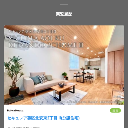
閲覧履歴
建 売
セキュレア葵区北安東2丁目III(分譲住宅)