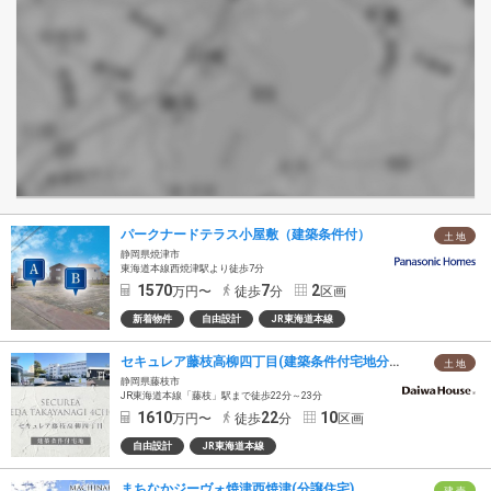
パークナードテラス小屋敷（建築条件付）
土 地
静岡県焼津市
東海道本線西焼津駅より徒歩7分
1570
7
2
万円〜
徒歩
分
区画
新着物件
自由設計
JR東海道本線
セキュレア藤枝高柳四丁目(建築条件付宅地分譲)
土 地
静岡県藤枝市
JR東海道本線「藤枝」駅まで徒歩22分～23分
1610
22
10
万円〜
徒歩
分
区画
自由設計
JR東海道本線
まちなかジーヴォ焼津西焼津(分譲住宅)
建 売