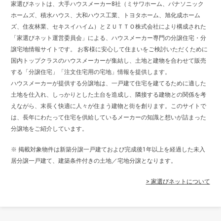
家選びネットは、大手ハウスメーカー8社（ミサワホーム、パナソニック
ホームズ、積水ハウス、大和ハウス工業、トヨタホーム、旭化成ホーム
ズ、住友林業、セキスイハイム）とＺＵＴＴＯ株式会社により構成された
「家選びネット運営委員会」による、ハウスメーカー専門の分譲住宅・分
譲宅地情報サイトです。 お客様に安心して住まいをご検討いただくために
国内トップクラスのハウスメーカーが集結し、土地と建物を合わせて販売
する「分譲住宅」「注文住宅用の宅地」情報を提供します。
ハウスメーカーが提供する分譲地は、一戸建て住宅を建てるために適した
土地を仕入れ、しっかりとした土台を造成し、隣接する建物との関係を考
えながら、末長く快適に人々が住まう建物と街を創ります。このサイトで
は、長年にわたって住宅を供給しているメーカーの知識と想いが詰まった
分譲地をご紹介しています。
※ 掲載対象物件は新築分譲一戸建ておよび完成後1年以上を経過した未入
居分譲一戸建て、建築条件付きの土地／宅地分譲となります。
> 家選びネットについて