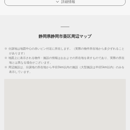
詳細情報
静岡県静岡市葵区周辺マップ
※
分譲地は地図中心の赤いピン付近に所在します。（実際の物件所在地から多少ずれること
があります）
※
地図上に表示される物件・施設の情報はおおよその所在地を表すものであり、実際の所在
地とは異なる場合がございます。
※
周辺施設は、分譲地の所在地から半径3km以内の施設（大型施設は半径5km以内）のみを
表示しています。