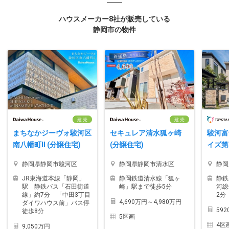
ハウスメーカー8社が販売している
静岡市の物件
建 売
建 売
まちなかジーヴォ駿河区
セキュレア清水狐ヶ崎
駿河富
南八幡町II (分譲住宅)
(分譲住宅)
イズ第
静岡県静岡市駿河区
静岡県静岡市清水区
静岡
JR東海道本線「静岡」
静岡鉄道清水線「狐ヶ
静鉄
駅 静鉄バス「石田街道
崎」駅まで徒歩5分
河総
線」約7分 「中田3丁目
2分
4,690万円～4,980万円
ダイワハウス前」バス停
59
徒歩8分
5区画
4区
9,050万円