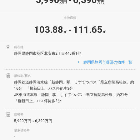
-
万円
万円
土地面積
103.88
111.65
-
㎡
㎡
所在地
静岡県静岡市葵区北安東2丁目445番1他
静岡県静岡市葵区の物件一覧
沿線名/駅名
静岡鉄道静岡清水線「新静岡」駅 しずてつバス「県立病院高松線」約
16分 「柳新田上」バス停徒歩3分
JR東海道本線「静岡」駅 しずてつバス「県立病院高松線」約21分
「柳新田上」バス停徒歩3分
価格帯
5,990万円～6,390万円
最多価格帯
-