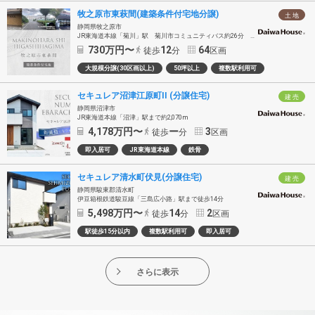
牧之原市東萩間(建築条件付宅地分譲)
土 地
静岡県牧之原市
JR東海道本線「菊川」駅 菊川市コミュニティバス約26分 「沢水加原」バス停徒歩12分～13分
730
万円〜
12
64
徒歩
分
区画
大規模分譲(30区画以上)
50坪以上
複数駅利用可
セキュレア沼津江原町II (分譲住宅)
建 売
静岡県沼津市
JR東海道本線「沼津」駅まで約2,070m
4,178
万円〜
ー
3
徒歩
分
区画
即入居可
JR東海道本線
鉄骨
セキュレア清水町伏見(分譲住宅)
建 売
静岡県駿東郡清水町
伊豆箱根鉄道駿豆線「三島広小路」駅まで徒歩14分
5,498
万円〜
14
2
徒歩
分
区画
駅徒歩15分以内
複数駅利用可
即入居可
さらに表示