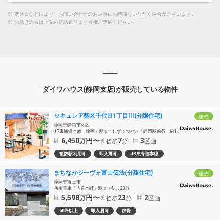
※
定休日などにより、お問い合わせのお返事にお時間をいただく場合がございます。
※
お急ぎの方は上記の電話番号より直接ご連絡ください。
ダイワハウス(静岡支店)が販売している物件
セキュレア葵区千代田1丁目III(分譲住宅)
建 売
静岡県静岡市葵区
JR東海道本線「静岡」駅までしずてつバス「静岡駅前行」約11分乗車「三松」バス停徒歩7分
6,450
万円〜
7
3
徒歩
分
区画
複数駅利用可
即入居可
JR東海道本線
まちなかジーヴォ富士伝法(分譲住宅)
建 売
静岡県富士市
岳南電車「吉原本町」駅まで徒歩23分
5,598
万円〜
23
2
徒歩
分
区画
50坪以上
即入居可
鉄骨