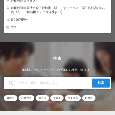
静岡県静岡市葵区
静岡鉄道静岡清水線「新静岡」駅 しずてつバス「県立病院高松線」
約16分 「柳新田上」バス停徒歩3分
5,990
万円〜
2戸
検索
地域名などのキーワードで分譲地を検索できます。
検索
藤沢市
小金井市
坂戸市
千葉市
つくば市
岩倉市