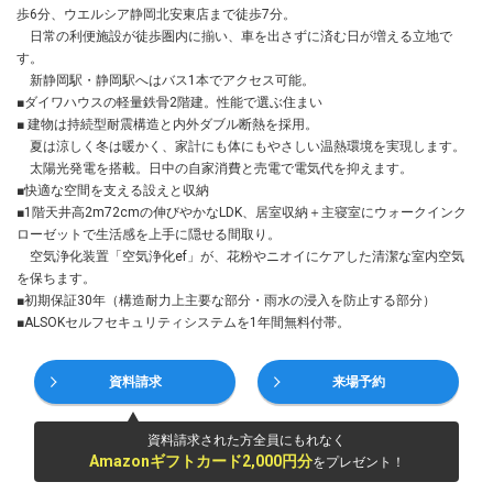
歩6分、ウエルシア静岡北安東店まで徒歩7分。
日常の利便施設が徒歩圏内に揃い、車を出さずに済む日が増える立地で
す。
新静岡駅・静岡駅へはバス1本でアクセス可能。
■ダイワハウスの軽量鉄骨2階建。性能で選ぶ住まい
■ 建物は持続型耐震構造と内外ダブル断熱を採用。
夏は涼しく冬は暖かく、家計にも体にもやさしい温熱環境を実現します。
太陽光発電を搭載。日中の自家消費と売電で電気代を抑えます。
■快適な空間を支える設えと収納
■1階天井高2m72cmの伸びやかなLDK、居室収納＋主寝室にウォークインク
ローゼットで生活感を上手に隠せる間取り。
空気浄化装置「空気浄化ef」が、花粉やニオイにケアした清潔な室内空気
を保ちます。
■初期保証30年（構造耐力上主要な部分・雨水の浸入を防止する部分）
■ALSOKセルフセキュリティシステムを1年間無料付帯。
資料請求
来場予約
資料請求された方全員にもれなく
Amazonギフトカード2,000円分
をプレゼント！