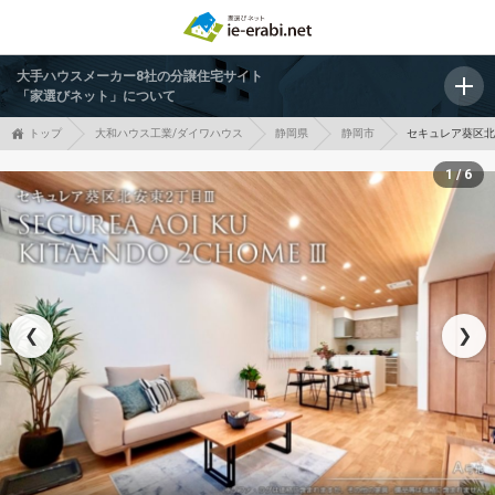
大手ハウスメーカー8社の分譲住宅サイト
「家選びネット」について
トップ
大和ハウス工業/ダイワハウス
静岡県
静岡市
セキュレア葵区北安
1 / 6
❮
❯