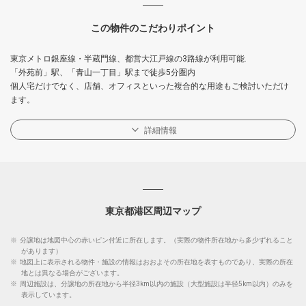
この物件のこだわりポイント
東京メトロ銀座線・半蔵門線、都営大江戸線の3路線が利用可能.
「外苑前」駅、「青山一丁目」駅まで徒歩5分圏内
個人宅だけでなく、店舗、オフィスといった複合的な用途もご検討いただけ
ます。
詳細情報
東京都港区周辺マップ
※
分譲地は地図中心の赤いピン付近に所在します。（実際の物件所在地から多少ずれること
があります）
※
地図上に表示される物件・施設の情報はおおよその所在地を表すものであり、実際の所在
地とは異なる場合がございます。
※
周辺施設は、分譲地の所在地から半径3km以内の施設（大型施設は半径5km以内）のみを
表示しています。