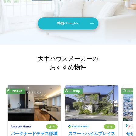
特設ページへ
大手ハウスメーカーの
おすすめ物件
Pick up
Pick up
Pick 
建 売
建 売
パークナードテラス稲城
スマートハイムプレイス
せせ