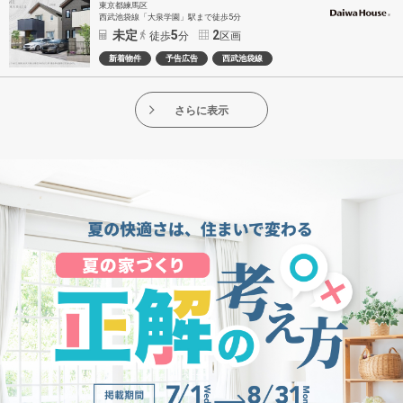
東京都練馬区
西武池袋線「大泉学園」駅まで徒歩5分
未定
5
2
徒歩
分
区画
新着物件
予告広告
西武池袋線
さらに表示