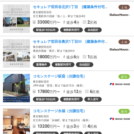
セキュレア世田谷北沢1丁目 (建築条件付宅地分譲)
土 地
東京都世田谷区
京王電鉄井の頭線「池ノ上」駅まで徒歩4分
33000
4
2
万円〜
徒歩
分
区画
駅徒歩10分以内
複数駅利用可
自由設計
セキュレア世田谷奥沢1丁目III (建築条件付宅地分譲)
土 地
東京都世田谷区
東急目黒線「奥沢」駅まで徒歩6分
18000
6
1
万円〜
徒歩
分
区画
新着物件
複数駅利用可
自由設計
コモンステージ荻窪（分譲住宅）
建 売
東京都杉並区
JR中央線「荻窪」駅まで徒歩12分（最長）
17800
12
6
万円〜
徒歩
分
区画
駅徒歩15分以内
複数駅利用可
即入居可
コモンステージ永福（分譲住宅）
建 売
東京都杉並区
京王井の頭線「永福町」駅まで徒歩3分（最長）
13200
3
4
万円〜
徒歩
分
区画