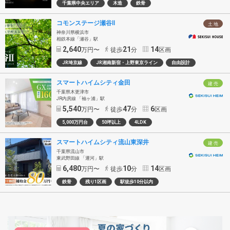
千葉県中央エリア
木造
鉄骨
コモンステージ瀬谷Ⅱ
土 地
神奈川県横浜市
相鉄本線「瀬谷」駅
2,640
21
14
万円〜
徒歩
分
区画
JR埼京線
JR湘南新宿・上野東京ライン
自由設計
スマートハイムシティ金田
建 売
千葉県木更津市
JR内房線 「袖ヶ浦」駅
5,540
47
6
万円〜
徒歩
分
区画
5,000万円台
50坪以上
4LDK
スマートハイムシティ流山東深井
建 売
千葉県流山市
東武野田線 「運河」駅
6,480
10
14
万円〜
徒歩
分
区画
鉄骨
残り1区画
駅徒歩10分以内