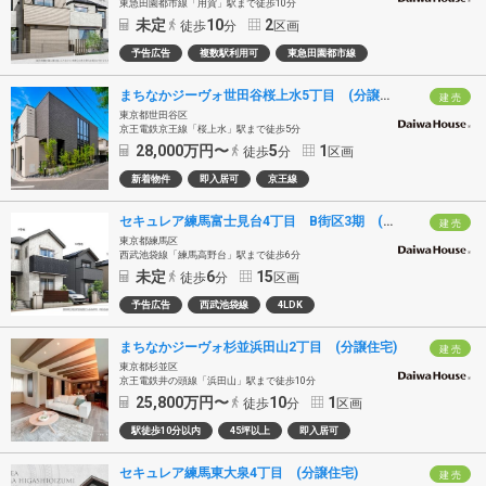
東急田園都市線「用賀」駅まで徒歩10分
未定
10
2
徒歩
分
区画
予告広告
複数駅利用可
東急田園都市線
まちなかジーヴォ世田谷桜上水5丁目 (分譲住宅)
建 売
東京都世田谷区
京王電鉄京王線「桜上水」駅まで徒歩5分
28,000
万円〜
5
1
徒歩
分
区画
新着物件
即入居可
京王線
セキュレア練馬富士見台4丁目 B街区3期 (分譲住宅)
建 売
東京都練馬区
西武池袋線「練馬高野台」駅まで徒歩6分
未定
6
15
徒歩
分
区画
予告広告
西武池袋線
4LDK
まちなかジーヴォ杉並浜田山2丁目 (分譲住宅)
建 売
東京都杉並区
京王電鉄井の頭線「浜田山」駅まで徒歩10分
25,800
万円〜
10
1
徒歩
分
区画
駅徒歩10分以内
45坪以上
即入居可
セキュレア練馬東大泉4丁目 (分譲住宅)
建 売