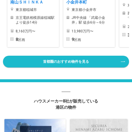
南山ＳＨＩＮＫＡ
小金井本町
東
東京都稲城市
東京都小金井市
西
京王電鉄相模原線稲城駅
JR中央線 「武蔵小金
で
より徒歩14分
井」駅 徒歩6分～6分
2
8,160万円〜
13,980万円〜
3
8
9
区画
区画
首都圏のおすすめ物件を見る
ハウスメーカー8社が販売している
港区の物件