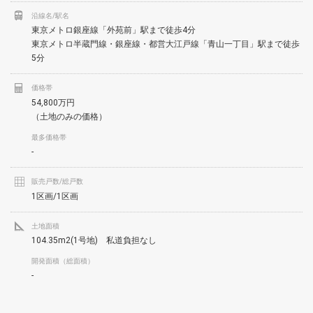
沿線名/駅名
東京メトロ銀座線「外苑前」駅まで徒歩4分
東京メトロ半蔵門線・銀座線・都営大江戸線「青山一丁目」駅まで徒歩
5分
価格帯
54,800万円
（土地のみの価格）
最多価格帯
-
販売戸数/総戸数
1区画/1区画
土地面積
104.35m2(1号地) 私道負担なし
開発面積（総面積）
-