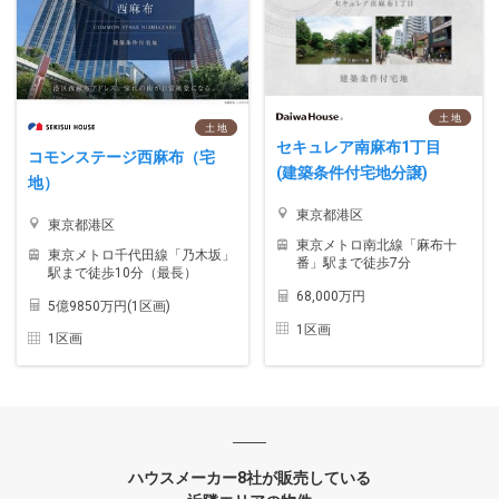
土 地
土 地
セキュレア南麻布1丁目
コモンステージ西麻布（宅
(建築条件付宅地分譲)
地）
東京都港区
東京都港区
東京メトロ南北線「麻布十
東京メトロ千代田線「乃木坂」
番」駅まで徒歩7分
駅まで徒歩10分（最長）
68,000万円
5億9850万円(1区画)
1区画
1区画
ハウスメーカー8社が販売している