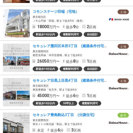
駅徒歩10分以内
複数駅利用可
即入居可
コモンステージ田端（宅地）
土 地
東京都北区
ＪＲ山手線「田端」駅まで徒歩9分（最長）
18000
9
2
万円〜
徒歩
分
区画
駅徒歩10分以内
複数駅利用可
自由設計
セキュレア墨田区本所3丁目 (建築条件付宅地分譲)
土 地
東京都墨田区
都営浅草線「本所吾妻橋」駅まで徒歩8分
26050
8
1
万円〜
徒歩
分
区画
駅徒歩10分以内
複数駅利用可
自由設計
セキュレア目黒上目黒4丁目 (建築条件付宅地分譲)
土 地
東京都目黒区
東急東横線「祐天寺」駅まで徒歩6分
45000
6
1
万円〜
徒歩
分
区画
駅徒歩10分以内
50坪以上
複数駅利用可
セキュレア豊島駒込3丁目 (分譲住宅)
建 売
東京都豊島区
東京メトロ南北線「駒込」駅まで徒歩6分
6
3
未定
徒歩
分
区画