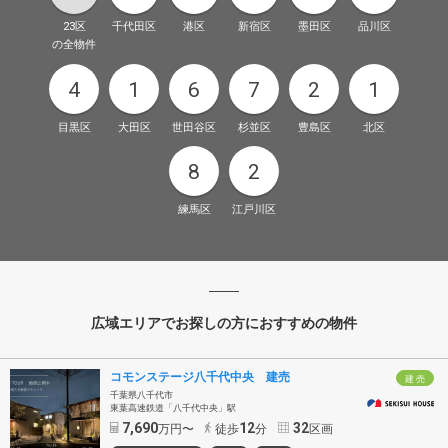
23区
千代田区
港区
新宿区
墨田区
品川区
の全物件
4
1
6
7
2
1
目黒区
大田区
世田谷区
杉並区
豊島区
北区
8
2
練馬区
江戸川区
広域エリアでお探しの方におすすめの物件
コモンステージ八千代中央 建売
建 売
千葉県八千代市
東葉高速鉄道「八千代中央」駅
7,690
12
32
万円〜
徒歩
分
区画