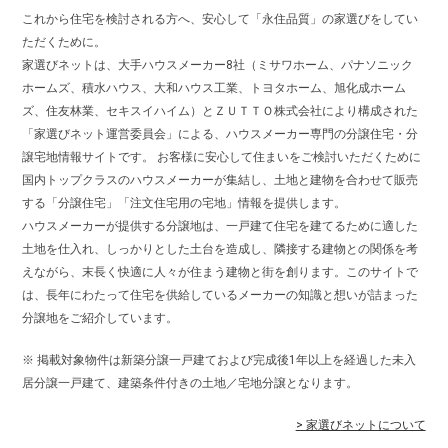
これから住宅を検討される方へ、安心して「永住品質」の家選びをしてい
ただくために。
家選びネットは、大手ハウスメーカー8社（ミサワホーム、パナソニック
ホームズ、積水ハウス、大和ハウス工業、トヨタホーム、旭化成ホーム
ズ、住友林業、セキスイハイム）とＺＵＴＴＯ株式会社により構成された
「家選びネット運営委員会」による、ハウスメーカー専門の分譲住宅・分
譲宅地情報サイトです。 お客様に安心して住まいをご検討いただくために
国内トップクラスのハウスメーカーが集結し、土地と建物を合わせて販売
する「分譲住宅」「注文住宅用の宅地」情報を提供します。
ハウスメーカーが提供する分譲地は、一戸建て住宅を建てるために適した
土地を仕入れ、しっかりとした土台を造成し、隣接する建物との関係を考
えながら、末長く快適に人々が住まう建物と街を創ります。このサイトで
は、長年にわたって住宅を供給しているメーカーの知識と想いが詰まった
分譲地をご紹介しています。
※ 掲載対象物件は新築分譲一戸建ておよび完成後1年以上を経過した未入
居分譲一戸建て、建築条件付きの土地／宅地分譲となります。
> 家選びネットについて