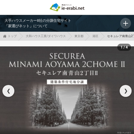
大手ハウスメーカー8社の分譲住宅サイト
「家選びネット」について
トップ
大和ハウス工業/ダイワハウス
東京都
港区
セキュレア南青山2丁
1 / 4
❮
❯