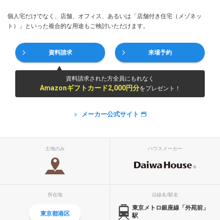
個人宅だけでなく、店舗、オフィス、あるいは「店舗付き住宅（メゾネッ
ト）」といった複合的な用途もご検討いただけます。
資料請求
来場予約
資料請求された方全員にもれなく
Amazonギフトカード2,000円分
をプレゼント！
メーカー公式サイト
土地のみ
ハウスメーカー
所在地
沿線名/駅名
東京メトロ銀座線「外苑前」
東京都港区
駅