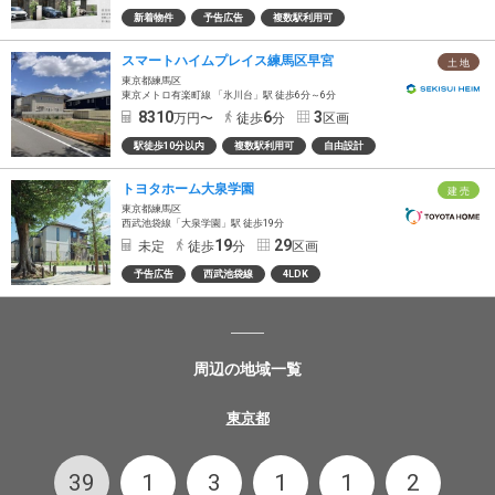
新着物件
予告広告
複数駅利用可
スマートハイムプレイス練馬区早宮
土 地
東京都練馬区
東京メトロ有楽町線 「氷川台」駅 徒歩6分～6分
8310
6
3
万円〜
徒歩
分
区画
駅徒歩10分以内
複数駅利用可
自由設計
トヨタホーム大泉学園
建 売
東京都練馬区
西武池袋線​「大泉学園」駅 徒歩19分
19
29
未定
徒歩
分
区画
予告広告
西武池袋線
4LDK
周辺の地域一覧
東京都
39
1
3
1
1
2