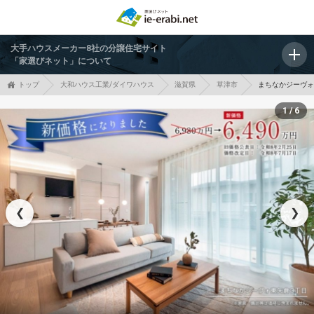
大手ハウスメーカー8社の分譲住宅サイト
「家選びネット」について
トップ
大和ハウス工業/ダイワハウス
滋賀県
草津市
まちなかジーヴォ
1 / 6
❮
❯