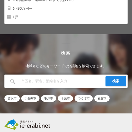
6,490
万円〜
1戸
検索
地域名などのキーワードで分譲地を検索できます。
検索
藤沢市
小金井市
坂戸市
千葉市
つくば市
岩倉市