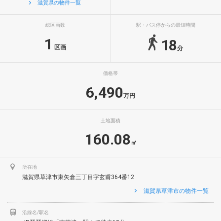
滋賀県の物件一覧
総区画数
駅・バス停からの最短時間
1
18
区画
分
価格帯
6,490
万円
土地面積
160.08
㎡
所在地
滋賀県草津市東矢倉三丁目字玄甫364番12
滋賀県草津市の物件一覧
沿線名/駅名