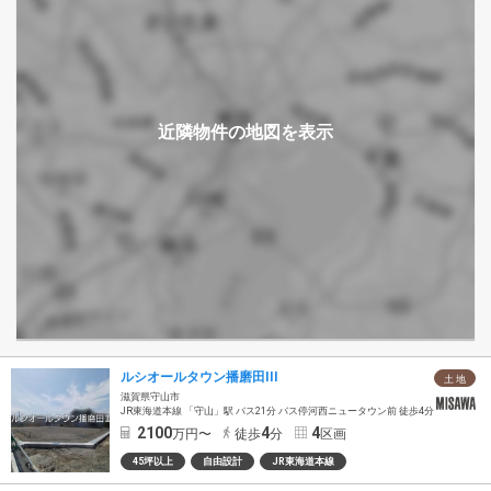
ルシオールタウン播磨田III
土 地
滋賀県守山市
JR東海道本線 「守山」駅 バス21分 バス停河西ニュータウン前 徒歩4分
2100
4
4
万円〜
徒歩
分
区画
45坪以上
自由設計
JR東海道本線