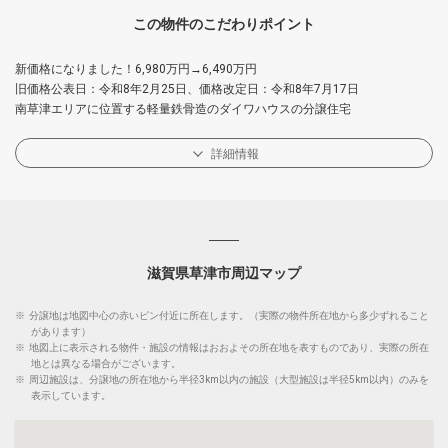
この物件のこだわりポイント
新価格になりました！6,980万円→6,490万円
旧価格公表日：令和8年2月25日、価格改定日：令和8年7月17日
南草津エリアに位置する軽量鉄骨造のダイワハウスの分譲住宅
詳細情報
滋賀県草津市周辺マップ
※
分譲地は地図中心の赤いピン付近に所在します。（実際の物件所在地から多少ずれること
があります）
※
地図上に表示される物件・施設の情報はおおよその所在地を表すものであり、実際の所在
地とは異なる場合がございます。
※
周辺施設は、分譲地の所在地から半径3km以内の施設（大型施設は半径5km以内）のみを
表示しています。