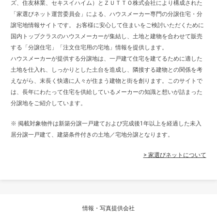
ズ、住友林業、セキスイハイム）とＺＵＴＴＯ株式会社により構成された
「家選びネット運営委員会」による、ハウスメーカー専門の分譲住宅・分
譲宅地情報サイトです。 お客様に安心して住まいをご検討いただくために
国内トップクラスのハウスメーカーが集結し、土地と建物を合わせて販売
する「分譲住宅」「注文住宅用の宅地」情報を提供します。
ハウスメーカーが提供する分譲地は、一戸建て住宅を建てるために適した
土地を仕入れ、しっかりとした土台を造成し、隣接する建物との関係を考
えながら、末長く快適に人々が住まう建物と街を創ります。このサイトで
は、長年にわたって住宅を供給しているメーカーの知識と想いが詰まった
分譲地をご紹介しています。
※ 掲載対象物件は新築分譲一戸建ておよび完成後1年以上を経過した未入
居分譲一戸建て、建築条件付きの土地／宅地分譲となります。
> 家選びネットについて
情報・写真提供会社