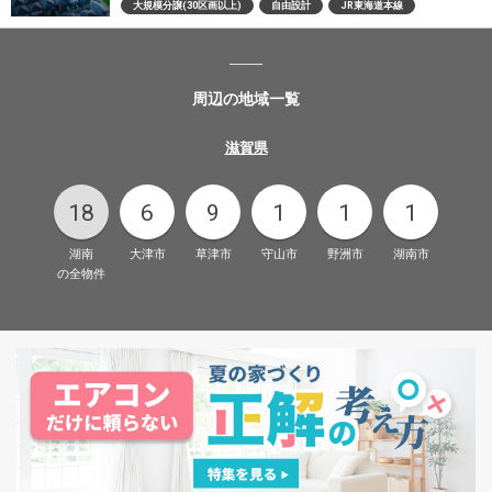
大規模分譲(30区画以上)
自由設計
JR東海道本線
周辺の地域一覧
滋賀県
18
6
9
1
1
1
湖南
大津市
草津市
守山市
野洲市
湖南市
の全物件