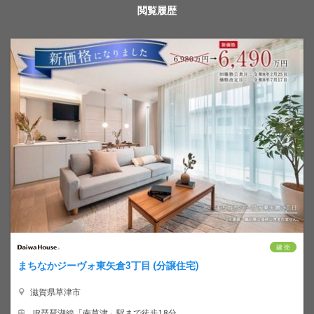
閲覧履歴
建 売
まちなかジーヴォ東矢倉3丁目 (分譲住宅)
滋賀県草津市
JR琵琶湖線「南草津」駅まで徒歩18分