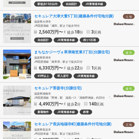
駅徒歩15分以内
自由設計
JR東海道本線
セキュレア大津大萱5丁目(建築条件付宅地分譲)
土 地
滋賀県大津市
JR琵琶湖線「瀬田」駅まで徒歩18分
2,560
万円〜
18
3
徒歩
分
区画
自由設計
JR東海道本線
残り1区画
まちなかジーヴォ草津南笠東3丁目(分譲住宅)
建 売
滋賀県草津市
JR琵琶湖線「南草津」駅まで徒歩22分
6,330
万円〜
22
1
徒歩
分
区画
45坪以上
即入居可
JR東海道本線
セキュレア菩提寺(分譲住宅)
建 売
滋賀県湖南市
JR琵琶湖線「野洲」駅 滋賀バス「湖南野洲線」約20分 「イワタニランド」バス停徒歩2分
4,490
万円〜
2
140
徒歩
分
区画
新着物件
JR東海道本線
鉄骨
セキュレア長浜地福寺町(建築条件付宅地分譲)
土 地
滋賀県長浜市
JR北陸本線「長浜」駅まで徒歩23分