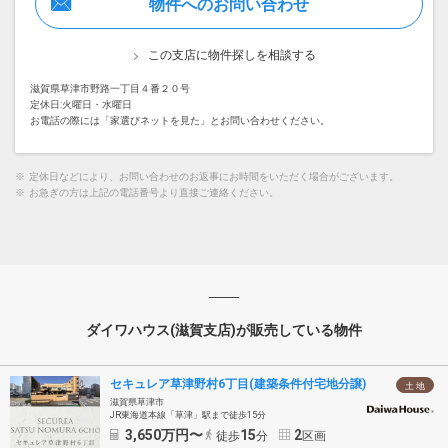
物件へのお問い合わせ
この支店に物件探しを相談する
滋賀県草津市野路一丁目４番２０号
定休日:火曜日・水曜日
お電話の際には「家選びネットを見た」とお問い合わせください。
※
定休日などにより、お問い合わせのお返事にお時間をいただく場合がございます。
※
お急ぎの方は上記の電話番号より直接ご連絡ください。
ダイワハウス(滋賀支店)が販売している物件
セキュレア草津野村6丁目(建築条件付宅地分譲)
土 地
滋賀県草津市
JR東海道本線「草津」駅まで徒歩15分
3,650
万円〜
15
2
徒歩
分
区画