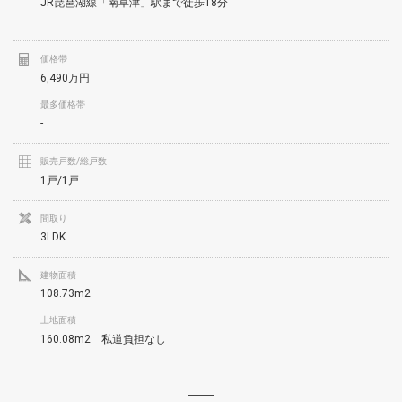
JR琵琶湖線「南草津」駅まで徒歩18分
価格帯
6,490万円
最多価格帯
-
販売戸数/総戸数
1戸/1戸
間取り
3LDK
建物面積
108.73m2
土地面積
160.08m2 私道負担なし