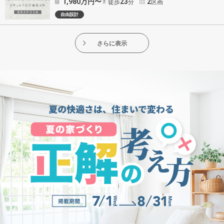
1,980
万円〜
23
2
徒歩
分
区画
自由設計
さらに表示