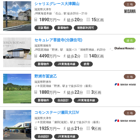
シャリエグレース大津園山
土 地
滋賀県大津市
JR東海道本線 「石山」駅 徒歩20分～21分
1890
20
15
万円〜
徒歩
分
区画
京阪電鉄
新着物件
複数駅利用可
セキュレア菩提寺(分譲住宅)
建 売
滋賀県湖南市
JR琵琶湖線「野洲」駅 滋賀バス「湖南野洲線」約20分 「イワタニランド」バス停徒歩2分
4490
2
140
万円〜
徒歩
分
区画
新着物件
JR東海道本線
鉄骨
野洲市冨波乙
土 地
滋賀県野洲市
ＪＲ琵琶湖線「野洲」駅まで徒歩22分（最長）
1880
22
3
万円〜
徒歩
分
区画
新着物件
自由設計
JR東海道本線
コモンステージ瀬田大江Ⅳ
土 地
滋賀県大津市
ＪＲ琵琶湖線「瀬田(滋賀)」駅まで徒歩21分（最長）
1925
21
9
万円〜
徒歩
分
区画
自由設計
JR東海道本線