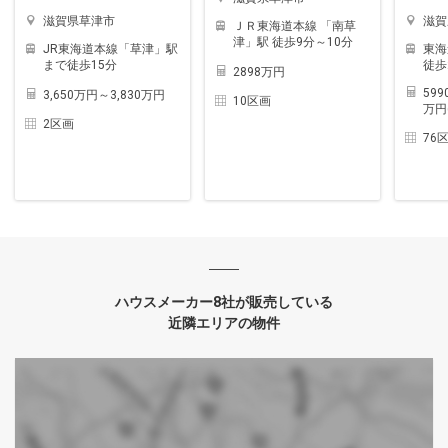
滋賀県草津市
滋賀
ＪＲ東海道本線 「南草
津」駅 徒歩9分～10分
JR東海道本線「草津」駅
東海
まで徒歩15分
徒歩
2898万円
599
3,650万円～3,830万円
10区画
万円
2区画
76
ハウスメーカー8社が販売している
近隣エリアの物件