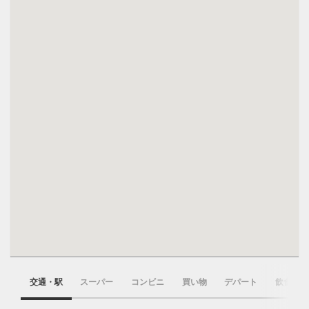
交通・駅
スーパー
コンビニ
買い物
デパート
飲食店