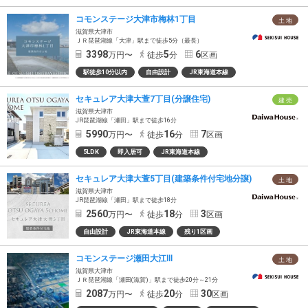
コモンステージ大津市梅林1丁目
土 地
滋賀県大津市
ＪＲ琵琶湖線「大津」駅まで徒歩5分（最長）
3398
5
6
万円〜
徒歩
分
区画
駅徒歩10分以内
自由設計
JR東海道本線
セキュレア大津大萱7丁目(分譲住宅)
建 売
滋賀県大津市
JR琵琶湖線「瀬田」駅まで徒歩16分
5990
16
7
万円〜
徒歩
分
区画
5LDK
即入居可
JR東海道本線
セキュレア大津大萱5丁目(建築条件付宅地分譲)
土 地
滋賀県大津市
JR琵琶湖線「瀬田」駅まで徒歩18分
2560
18
3
万円〜
徒歩
分
区画
自由設計
JR東海道本線
残り1区画
コモンステージ瀬田大江Ⅲ
土 地
滋賀県大津市
ＪＲ琵琶湖線「瀬田(滋賀)」駅まで徒歩20分～21分
2087
20
30
万円〜
徒歩
分
区画