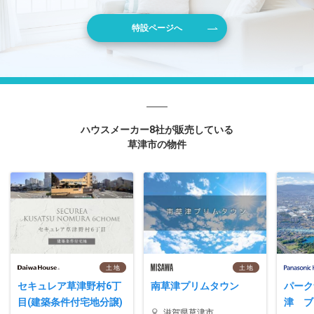
特設ページへ
ハウスメーカー8社が販売している
草津市の物件
土 地
土 地
セキュレア草津野村6丁
南草津プリムタウン
パーク
目(建築条件付宅地分譲)
津 ブ
滋賀県草津市