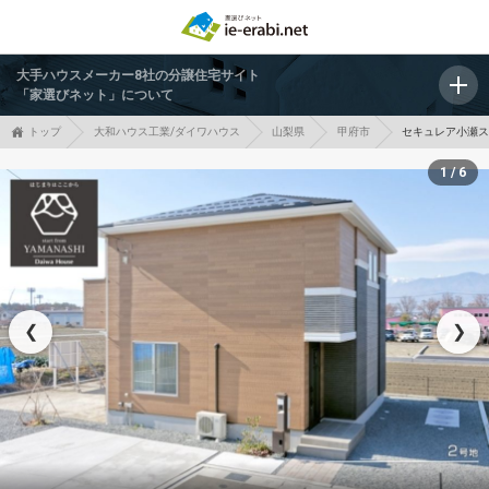
大手ハウスメーカー8社の分譲住宅サイト
「家選びネット」について
トップ
大和ハウス工業/ダイワハウス
山梨県
甲府市
セキュレア小瀬スポ
1 / 6
❮
❯