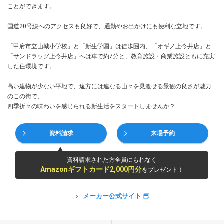
ことができます。
国道20号線へのアクセスも良好で、通勤やお出かけにも便利な立地です。
「甲府市立山城小学校」と「新生学園」は徒歩圏内、「オギノ上今井店」と
「サンドラッグ上今井店」へは車で約7分と、教育施設・商業施設ともに充実
した住環境です。
高い建物が少ない平地で、遠方には連なる山々を見渡せる景観の良さが魅力
のこの街で、
四季折々の味わいを感じられる新生活をスタートしませんか？
資料請求
来場予約
資料請求された方全員にもれなく
Amazonギフトカード2,000円分
をプレゼント！
メーカー公式サイト