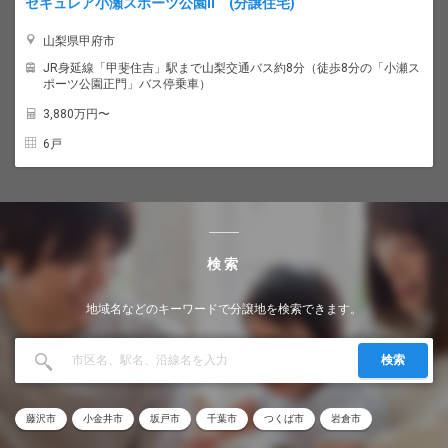
セキュレア小瀬スポーツ公園II (分譲住宅)
山梨県甲府市
JR身延線「甲斐住吉」駅まで山梨交通バス約8分（徒歩8分の「小瀬ス
ポーツ公園正門」バス停乗車）
3,880
万円〜
6戸
検索
地域名などのキーワードで分譲地を検索できます。
検索
藤沢市
小金井市
坂戸市
千葉市
つくば市
岩倉市