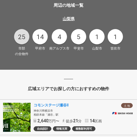
周辺の地域一覧
山梨県
25
14
4
5
1
1
市部
甲府市
南アルプス市
甲斐市
山梨市
笛吹市
の全物件
広域エリアでお探しの方におすすめの物件
コモンステージ瀬谷Ⅱ
土 地
神奈川県横浜市
相鉄本線「瀬谷」駅
2,640
21
14
万円〜
徒歩
分
区画
自由設計
情報充実
複数駅利用可