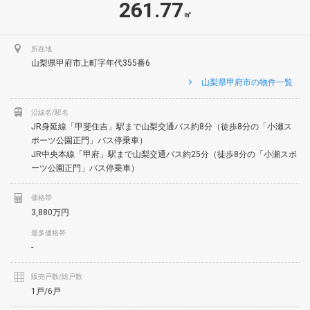
261.77
㎡
所在地
山梨県甲府市上町字年代355番6
山梨県甲府市の物件一覧
沿線名/駅名
JR身延線「甲斐住吉」駅まで山梨交通バス約8分（徒歩8分の「小瀬ス
ポーツ公園正門」バス停乗車）
JR中央本線「甲府」駅まで山梨交通バス約25分（徒歩8分の「小瀬スポ
ーツ公園正門」バス停乗車）
価格帯
3,880万円
最多価格帯
-
販売戸数/総戸数
1戸/6戸