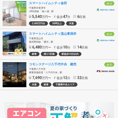
スマートハイムシティ金田
建 売
千葉県木更津市
JR内房線 「袖ヶ浦」駅
5,540
47
6
万円〜
徒歩
分
区画
5,000万円台
50坪以上
木造
スマートハイムシティ流山東深井
建 売
千葉県流山市
東武野田線 「運河」駅
6,480
10
14
万円〜
徒歩
分
区画
鉄骨
残り1区画
駅徒歩10分以内
コモンステージ八千代中央 建売
建 売
千葉県八千代市
東葉高速鉄道「八千代中央」駅
7,690
12
32
万円〜
徒歩
分
区画
木造
鉄骨
千葉県中央エリア