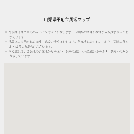
山梨県甲府市周辺マップ
※
分譲地は地図中心の赤いピン付近に所在します。（実際の物件所在地から多少ずれること
があります）
※
地図上に表示される物件・施設の情報はおおよその所在地を表すものであり、実際の所在
地とは異なる場合がございます。
※
周辺施設は、分譲地の所在地から半径3km以内の施設（大型施設は半径5km以内）のみを
表示しています。