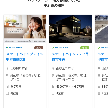
ハウスメーカー8社が販売している
甲府市の物件
土 地
建 売
スマートハイムプレイス
スマートハイムシティ甲
スマー
甲府市朝気II
府市里吉
甲府市
山梨県甲府市
山梨県甲府市
山梨
身延線 「善光寺」駅 徒
身延線 「善光寺」駅 徒
身延
歩17分
歩20分～22分
徒歩
905万円
4960万円～4980万円
83
6区画
4区画
6区