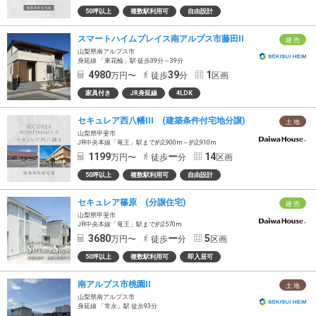
50坪以上
複数駅利用可
自由設計
スマートハイムプレイス南アルプス市藤田II
建 売
山梨県南アルプス市
身延線 「東花輪」駅 徒歩39分～39分
4980
39
1
万円〜
徒歩
分
区画
家具付き
JR身延線
4LDK
セキュレア西八幡III (建築条件付宅地分譲)
土 地
山梨県甲斐市
JR中央本線「竜王」駅まで約2,900m～約2,910m
1199
ー
14
万円〜
徒歩
分
区画
50坪以上
複数駅利用可
自由設計
セキュレア篠原 (分譲住宅)
建 売
山梨県甲斐市
JR中央本線「竜王」駅まで約2570m
3680
ー
5
万円〜
徒歩
分
区画
50坪以上
複数駅利用可
即入居可
南アルプス市桃園II
土 地
山梨県南アルプス市
身延線 「常永」駅 徒歩93分