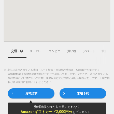
交通・駅
スーパー
コンビニ
買い物
デパート
飲食店
※
上記に表示されている地図・ルート検索・周辺施設情報は、Google社が提供する
GoogleMapより物件の所在地に合わせて取得しております。そのため、表示されている
施設情報および物件からの距離・移動時間などは実際と異なる場合があります。正確な情
報は各分譲地にお問い合わせください。
資料請求
来場予約
資料請求された方全員にもれなく
Amazonギフトカード2,000円分
をプレゼント！