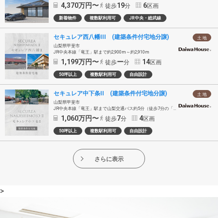
4,370
万円〜
19
6
徒歩
分
区画
新着物件
複数駅利用可
JR中央・総武線
セキュレア西八幡III (建築条件付宅地分譲)
土 地
山梨県甲斐市
JR中央本線「竜王」駅まで約2,900m～約2,910m
1,199
万円〜
ー
14
徒歩
分
区画
50坪以上
複数駅利用可
自由設計
セキュレア中下条II (建築条件付宅地分譲)
土 地
山梨県甲斐市
JR中央本線「竜王」駅まで山梨交通バス約5分（徒歩7分の「中下条新町」バス停乗車）
1,060
万円〜
7
4
徒歩
分
区画
50坪以上
複数駅利用可
自由設計
さらに表示
>