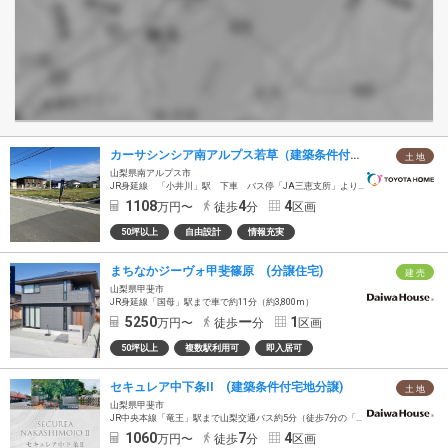
カーサシンシア南アルプス若草（建築条件付宅地）
土 地
山梨県南アルプス市
JR身延線 「小井川」駅 下車 バス停「JA三恵支所」より徒歩4分
1108
4
4
万円〜
徒歩
分
区画
50坪以上
自由設計
情報充実
まちなかジーヴォ甲斐篠原 (分譲住宅)
建 売
山梨県甲斐市
JR身延線「国母」駅まで車で約11分（約3,800m）
5250
ー
1
万円〜
徒歩
分
区画
50坪以上
複数駅利用可
即入居可
セキュレア中下条II (建築条件付宅地分譲)
土 地
山梨県甲斐市
JR中央本線「竜王」駅まで山梨交通バス約5分（徒歩7分の「中下条新町」バス停乗車）
1060
7
4
万円〜
徒歩
分
区画