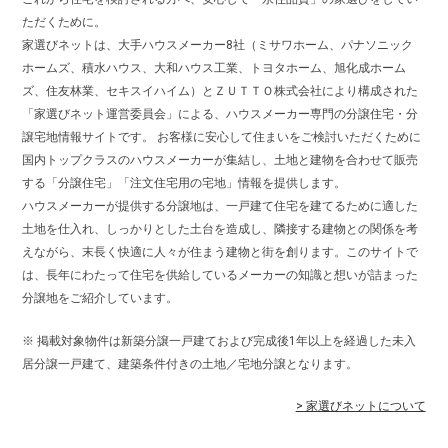
ただくために。
家選びネットは、大手ハウスメーカー8社（ミサワホーム、パナソニック
ホームズ、積水ハウス、大和ハウス工業、トヨタホーム、旭化成ホーム
ズ、住友林業、セキスイハイム）とＺＵＴＴＯ株式会社により構成された
「家選びネット運営委員会」による、ハウスメーカー専門の分譲住宅・分
譲宅地情報サイトです。 お客様に安心して住まいをご検討いただくために
国内トップクラスのハウスメーカーが集結し、土地と建物を合わせて販売
する「分譲住宅」「注文住宅用の宅地」情報を提供します。
ハウスメーカーが提供する分譲地は、一戸建て住宅を建てるために適した
土地を仕入れ、しっかりとした土台を造成し、隣接する建物との関係を考
えながら、末長く快適に人々が住まう建物と街を創ります。このサイトで
は、長年にわたって住宅を供給しているメーカーの知識と想いが詰まった
分譲地をご紹介しています。
※ 掲載対象物件は新築分譲一戸建ておよび完成後1年以上を経過した未入
居分譲一戸建て、建築条件付きの土地／宅地分譲となります。
> 家選びネットについて