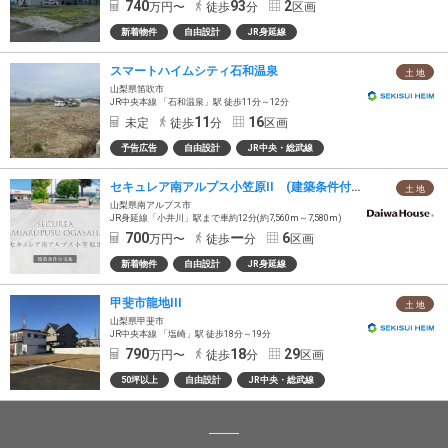
740
93
2
万円〜
徒歩
分
区画
新着物件
自由設計
JR身延線
スマートハイムシティ石和温泉
土 地
山梨県笛吹市
JR中央本線 「石和温泉」駅 徒歩11分～12分
11
16
未定
徒歩
分
区画
予告広告
自由設計
JR中央・総武線
セキュレア南アルプス小笠原II (建築条件付宅地分譲)
土 地
山梨県南アルプス市
JR身延線「小井川」駅まで車約12分(約7,560m～7,580m)
700
ー
6
万円〜
徒歩
分
区画
新着物件
自由設計
JR身延線
甲斐市龍地III
土 地
山梨県甲斐市
JR中央本線 「塩崎」駅 徒歩18分～19分
790
18
29
万円〜
徒歩
分
区画
50坪以上
自由設計
JR中央・総武線