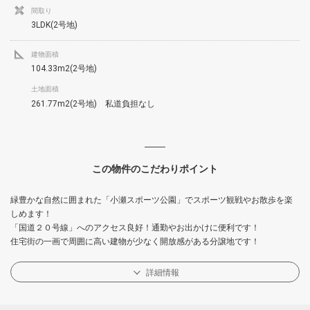
間取り
3LDK(2号地)
建物面積
104.33m2(2号地)
土地面積
261.77m2(2号地) 私道負担なし
この物件のこだわりポイント
緑豊かな自然に囲まれた「小瀬スポーツ公園」でスポーツ観戦やお散歩を楽
しめます！
「国道２０号線」へのアクセス良好！通勤やお出かけに便利です！
住宅街の一画で周囲に高い建物が少なく開放感がある分譲地です！
詳細情報