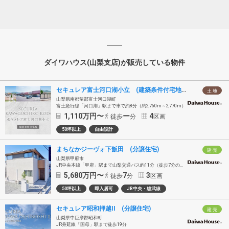
ダイワハウス(山梨支店)が販売している物件
セキュレア富士河口湖小立 (建築条件付宅地分譲)
土 地
山梨県南都留郡富士河口湖町
富士急行線「河口湖」駅まで車で約8分（約2,760m～2,770m）
1,110
万円〜
ー
4
徒歩
分
区画
50坪以上
自由設計
まちなかジーヴォ下飯田 (分譲住宅)
建 売
山梨県甲府市
JR中央本線「甲府」駅まで山梨交通バス約11分（徒歩7分の「貢川」バス停乗車）
5,680
万円〜
7
3
徒歩
分
区画
50坪以上
即入居可
JR中央・総武線
セキュレア昭和押越II (分譲住宅)
建 売
山梨県中巨摩郡昭和町
JR身延線「国母」駅まで徒歩19分