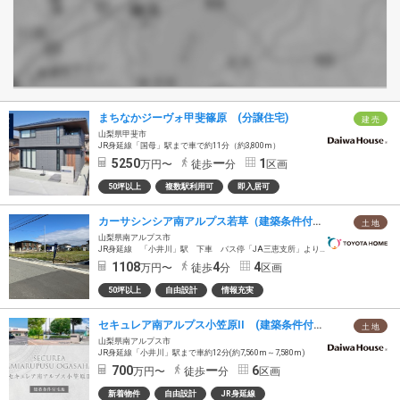
まちなかジーヴォ甲斐篠原 (分譲住宅)
建 売
山梨県甲斐市
JR身延線「国母」駅まで車で約11分（約3,800m）
5250
ー
1
万円〜
徒歩
分
区画
50坪以上
複数駅利用可
即入居可
カーサシンシア南アルプス若草（建築条件付宅地）
土 地
山梨県南アルプス市
JR身延線 「小井川」駅 下車 バス停「JA三恵支所」より徒歩4分
1108
4
4
万円〜
徒歩
分
区画
50坪以上
自由設計
情報充実
セキュレア南アルプス小笠原II (建築条件付宅地分譲)
土 地
山梨県南アルプス市
JR身延線「小井川」駅まで車約12分(約7,560m～7,580m)
700
ー
6
万円〜
徒歩
分
区画
新着物件
自由設計
JR身延線