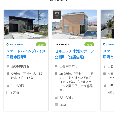
建 売
建 売
スマートハイムプレイス
セキュレア小瀬スポーツ
スマー
甲府市国母II
公園II (分譲住宅)
甲府市
山梨県甲府市
山梨県甲府市
山梨
身延線 「甲斐住吉」駅
JR身延線「甲斐住吉」駅
身延
徒歩15分～16分
まで山梨交通バス約8分
37
（徒歩8分の「小瀬スポ
5380万円
55
ーツ公園正門」バス停乗
車）
6区画
4区
3,880万円
6区画