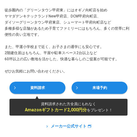
徒歩圏内の「グリーンタウン甲府東」にはオギノ向町店を始め
ヤマダデンキテックランドNew甲府店、DCM甲府向町店、
ダイソーグリーンタウン甲府東店、シューマート甲府向町店など
多種多様な店舗があるため子育てファミリーにはもちろん、多くの世帯に利
便性の良い立地です。
また、甲運小学校まで近く、お子さまの通学にも安心です。
2階建住居はもちろん、平屋や駐車スペース2台以上など
60坪以上の広い敷地を活かした、快適な暮らしのご提案が可能です。
ぜひお気軽にお問い合わせください。
資料請求
来場予約
資料請求された方全員にもれなく
Amazonギフトカード2,000円分
をプレゼント！
メーカー公式サイト