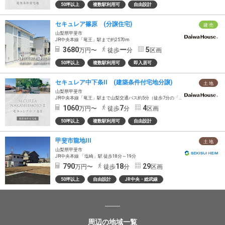
50坪以上
複数駅利用可
自由設計
セキュレア篠原 (分譲住宅)
建 売
山梨県甲斐市
JR中央本線「竜王」駅まで約2570m
3680
ー
5
万円〜
徒歩
分
区画
50坪以上
複数駅利用可
即入居可
セキュレア中下条II (建築条件付宅地分譲)
土 地
山梨県甲斐市
JR中央本線「竜王」駅まで山梨交通バス約5分（徒歩7分の「中下条新町」バス停乗車）
1060
7
4
万円〜
徒歩
分
区画
50坪以上
複数駅利用可
自由設計
甲斐市龍地III
土 地
山梨県甲斐市
JR中央本線 「塩崎」駅 徒歩18分～19分
790
18
29
万円〜
徒歩
分
区画
50坪以上
自由設計
JR中央・総武線
周辺の地域一覧