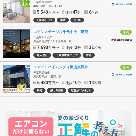
千葉県木更津市
JR内房線 「袖ヶ浦」駅
5,540
47
6
万円〜
徒歩
分
区画
5,000万円台
木造
4LDK
コモンステージ八千代中央 建売
建 売
千葉県八千代市
東葉高速鉄道「八千代中央」駅
7,690
12
32
万円〜
徒歩
分
区画
即入居可
千葉県中央エリア
木造
スマートハイムシティ流山東深井
建 売
千葉県流山市
東武野田線 「運河」駅
6,480
10
14
万円〜
徒歩
分
区画
鉄骨
残り1区画
駅徒歩10分以内