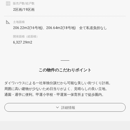
販売戸数/総戸数
2区画/19区画
土地面積
206.22m2(16号地)、206.64m2(18号地) 全て私道負担なし
開発面積（総面積）
6,327.29m2
この物件のこだわりポイント
ダイワハウスによる一社単独分譲だから可能な美しい街づくり計画。
周囲に高い建物が少ないため日当りがよく、見晴らしの良い立地。
通園・通学に便利。甲運小学校・甲運第一保育所まで徒歩圏内。
詳細情報