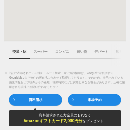
交通・駅
スーパー
コンビニ
買い物
デパート
飲食店
※
上記に表示されている地図・ルート検索・周辺施設情報は、Google社が提供する
GoogleMapより物件の所在地に合わせて取得しております。そのため、表示されている
施設情報および物件からの距離・移動時間などは実際と異なる場合があります。正確な情
報は各分譲地にお問い合わせください。
資料請求
来場予約
資料請求された方全員にもれなく
Amazonギフトカード2,000円分
をプレゼント！