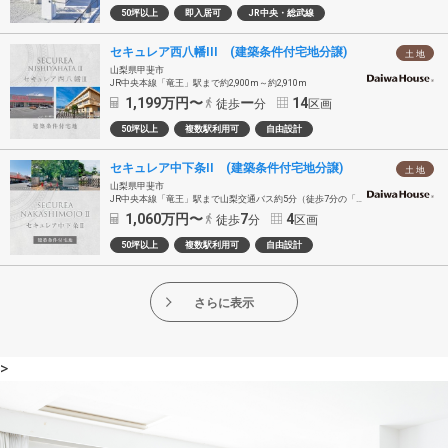
50坪以上
即入居可
JR中央・総武線
セキュレア西八幡III (建築条件付宅地分譲)
土 地
山梨県甲斐市
JR中央本線「竜王」駅まで約2,900m～約2,910m
1,199
万円〜
ー
14
徒歩
分
区画
50坪以上
複数駅利用可
自由設計
セキュレア中下条II (建築条件付宅地分譲)
土 地
山梨県甲斐市
JR中央本線「竜王」駅まで山梨交通バス約5分（徒歩7分の「中下条新町」バス停乗車）
1,060
万円〜
7
4
徒歩
分
区画
50坪以上
複数駅利用可
自由設計
さらに表示
>