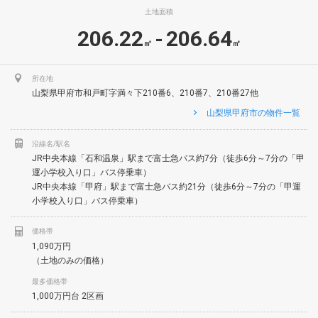
土地面積
206.22
206.64
-
㎡
㎡
所在地
山梨県甲府市和戸町字満々下210番6、210番7、210番27他
山梨県甲府市の物件一覧
沿線名/駅名
JR中央本線「石和温泉」駅まで富士急バス約7分（徒歩6分～7分の「甲
運小学校入り口」バス停乗車）
JR中央本線「甲府」駅まで富士急バス約21分（徒歩6分～7分の「甲運
小学校入り口」バス停乗車）
価格帯
1,090万円
（土地のみの価格）
最多価格帯
1,000万円台 2区画