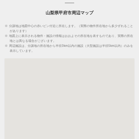
山梨県甲府市周辺マップ
※
分譲地は地図中心の赤いピン付近に所在します。（実際の物件所在地から多少ずれること
があります）
※
地図上に表示される物件・施設の情報はおおよその所在地を表すものであり、実際の所在
地とは異なる場合がございます。
※
周辺施設は、分譲地の所在地から半径3km以内の施設（大型施設は半径5km以内）のみを
表示しています。