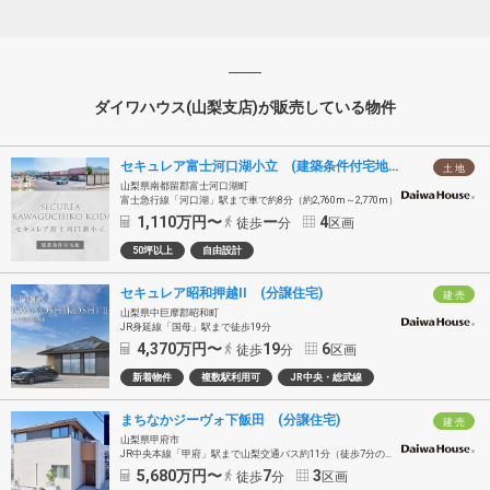
ダイワハウス(山梨支店)が販売している物件
セキュレア富士河口湖小立 (建築条件付宅地分譲)
土 地
山梨県南都留郡富士河口湖町
富士急行線「河口湖」駅まで車で約8分（約2,760m～2,770m）
1,110
万円〜
ー
4
徒歩
分
区画
50坪以上
自由設計
セキュレア昭和押越II (分譲住宅)
建 売
山梨県中巨摩郡昭和町
JR身延線「国母」駅まで徒歩19分
4,370
万円〜
19
6
徒歩
分
区画
新着物件
複数駅利用可
JR中央・総武線
まちなかジーヴォ下飯田 (分譲住宅)
建 売
山梨県甲府市
JR中央本線「甲府」駅まで山梨交通バス約11分（徒歩7分の「貢川」バス停乗車）
5,680
万円〜
7
3
徒歩
分
区画