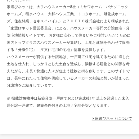
家選びネットは、大手ハウスメーカー8社（ミサワホーム、パナソニック
ホームズ、積水ハウス、大和ハウス工業、トヨタホーム、旭化成ホーム
ズ、住友林業、セキスイハイム）とＺＵＴＴＯ株式会社により構成された
「家選びネット運営委員会」による、ハウスメーカー専門の分譲住宅・分
譲宅地情報サイトです。 お客様に安心して住まいをご検討いただくために
国内トップクラスのハウスメーカーが集結し、土地と建物を合わせて販売
する「分譲住宅」「注文住宅用の宅地」情報を提供します。
ハウスメーカーが提供する分譲地は、一戸建て住宅を建てるために適した
土地を仕入れ、しっかりとした土台を造成し、隣接する建物との関係を考
えながら、末長く快適に人々が住まう建物と街を創ります。このサイトで
は、長年にわたって住宅を供給しているメーカーの知識と想いが詰まった
分譲地をご紹介しています。
※ 掲載対象物件は新築分譲一戸建ておよび完成後1年以上を経過した未入
居分譲一戸建て、建築条件付きの土地／宅地分譲となります。
> 家選びネットについて