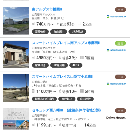
南アルプス市桃園II
土 地
山梨県南アルプス市
身延線 「常永」駅 徒歩93分
740
93
2
万円〜
徒歩
分
区画
新着物件
自由設計
JR身延線
スマートハイムプレイス南アルプス市藤田II
建 売
山梨県南アルプス市
身延線 「東花輪」駅 徒歩39分～39分
4980
39
1
万円〜
徒歩
分
区画
家具付き
JR身延線
4LDK
スマートハイムプレイス山梨市小原東II
土 地
山梨県山梨市
JR中央本線 「東山梨」駅 徒歩10分～11分
1100
10
5
万円〜
徒歩
分
区画
駅徒歩10分以内
50坪以上
自由設計
セキュレア西八幡III (建築条件付宅地分譲)
土 地
山梨県甲斐市
JR中央本線「竜王」駅まで約2,900m～約2,910m
1199
ー
14
万円〜
徒歩
分
区画