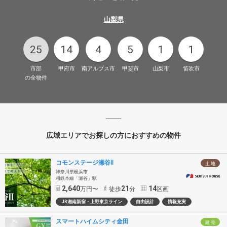
山梨県
25
14
4
5
1
1
市部
甲府市
南アルプス市
甲斐市
山梨市
笛吹市
の全物件
広域エリアでお探しの方におすすめの物件
コモンステージ瀬谷Ⅱ
土 地
神奈川県横浜市
相鉄本線「瀬谷」駅
2,640
21
14
万円〜
徒歩
分
区画
JR湘南新宿・上野東京ライン
自由設計
情報充実
スマートハイムシティ金田
建 売