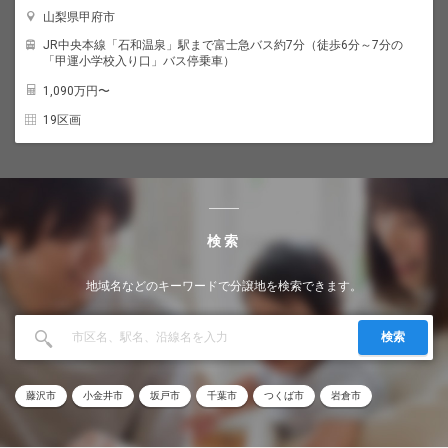
山梨県甲府市
JR中央本線「石和温泉」駅まで富士急バス約7分（徒歩6分～7分の
「甲運小学校入り口」バス停乗車）
1,090
万円〜
19区画
検索
地域名などのキーワードで分譲地を検索できます。
検索
藤沢市
小金井市
坂戸市
千葉市
つくば市
岩倉市