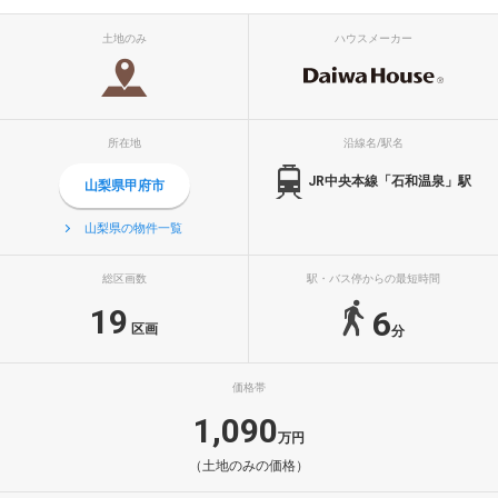
土地のみ
ハウスメーカー
所在地
沿線名/駅名
JR中央本線「石和温泉」駅
山梨県甲府市
山梨県の物件一覧
総区画数
駅・バス停からの最短時間
19
6
区画
分
価格帯
1,090
万円
（土地のみの価格）