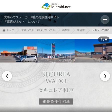
大手ハウスメーカー8社の分譲住宅サイト
「家選びネット」について
トップ
大和ハウス工業/ダイワハウス
山梨県
甲府市
セキュレア和戸 
1 / 6
❮
❯