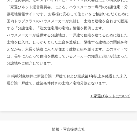
「家選びネット運営委員会」による、ハウスメーカー専門の分譲住宅・分
譲宅地情報サイトです。 お客様に安心して住まいをご検討いただくために
国内トップクラスのハウスメーカーが集結し、土地と建物を合わせて販売
する「分譲住宅」「注文住宅用の宅地」情報を提供します。
ハウスメーカーが提供する分譲地は、一戸建て住宅を建てるために適した
土地を仕入れ、しっかりとした土台を造成し、隣接する建物との関係を考
えながら、末長く快適に人々が住まう建物と街を創ります。このサイトで
は、長年にわたって住宅を供給しているメーカーの知識と想いが詰まった
分譲地をご紹介しています。
※ 掲載対象物件は新築分譲一戸建ておよび完成後1年以上を経過した未入
居分譲一戸建て、建築条件付きの土地／宅地分譲となります。
> 家選びネットについて
情報・写真提供会社