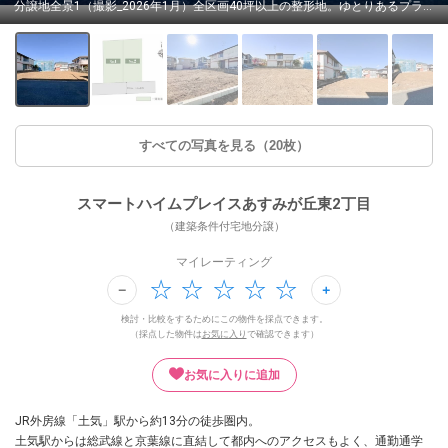
分譲地全景1（撮影_2026年1月）全区画40坪以上の整形地。ゆとりあるプランニングが可能です。※販売済区画を含む場合がございます。
すべての写真を見る（20枚）
スマートハイムプレイスあすみが丘東2丁目
（建築条件付宅地分譲）
マイレーティング
検討・比較をするためにこの物件を採点できます。
（採点した物件は
お気に入り
で確認できます）
お気に入りに追加
JR外房線「土気」駅から約13分の徒歩圏内。
土気駅からは総武線と京葉線に直結して都内へのアクセスもよく、通勤通学