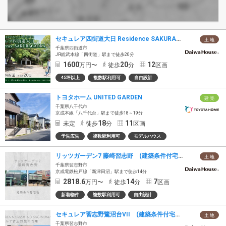
セキュレア四街道大日 Residence SAKURAGAOKA(建築条件付宅地分譲)
土 地
千葉県四街道市
JR総武本線「四街道」駅まで徒歩20分
1600
20
12
万円〜
徒歩
分
区画
45坪以上
複数駅利用可
自由設計
トヨタホーム UNITED GARDEN
建 売
千葉県八千代市
京成本線「八千代台」駅まで徒歩18～19分
18
11
未定
徒歩
分
区画
予告広告
複数駅利用可
モデルハウス
リッツガーデン7 藤崎習志野 (建築条件付宅地分譲)
土 地
千葉県習志野市
京成電鉄松戸線「新津田沼」駅まで徒歩14分
2818.6
14
7
万円〜
徒歩
分
区画
新着物件
複数駅利用可
自由設計
セキュレア習志野鷺沼台VII (建築条件付宅地分譲)
土 地
千葉県習志野市