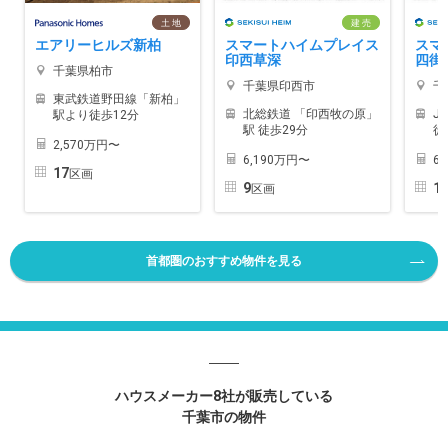
土 地
建 売
エアリーヒルズ新柏
スマートハイムプレイス
スマ
印西草深
四街
千葉県柏市
千葉県印西市
千
東武鉄道野田線「新柏」
北総鉄道 「印西牧の原」
J
駅より徒歩12分
駅 徒歩29分
徒
2,570万円〜
6,190万円〜
6
17
区画
9
1
区画
首都圏のおすすめ物件を見る
ハウスメーカー8社が販売している
千葉市の物件