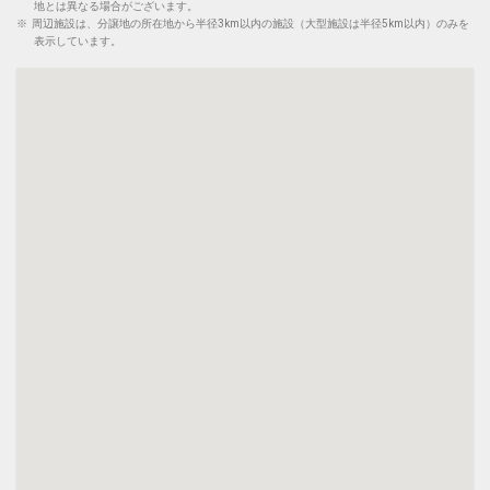
地とは異なる場合がございます。
※
周辺施設は、分譲地の所在地から半径3km以内の施設（大型施設は半径5km以内）のみを
表示しています。