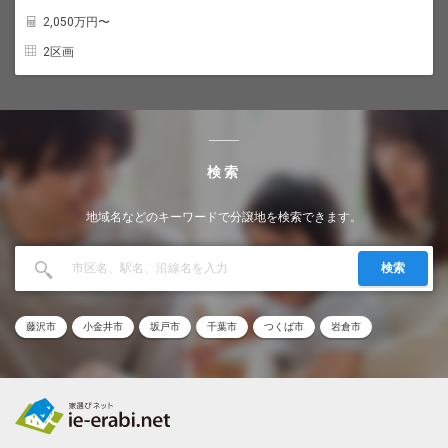
2,050
万円〜
2区画
検索
地域名などのキーワードで分譲地を検索できます。
検索
藤沢市
小金井市
坂戸市
千葉市
つくば市
岩倉市