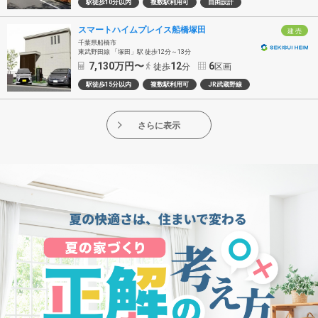
駅徒歩10分以内
複数駅利用可
自由設計
スマートハイムプレイス船橋塚田
建 売
千葉県船橋市
東武野田線 「塚田」駅 徒歩12分～13分
7,130
万円〜
12
6
徒歩
分
区画
駅徒歩15分以内
複数駅利用可
JR武蔵野線
さらに表示