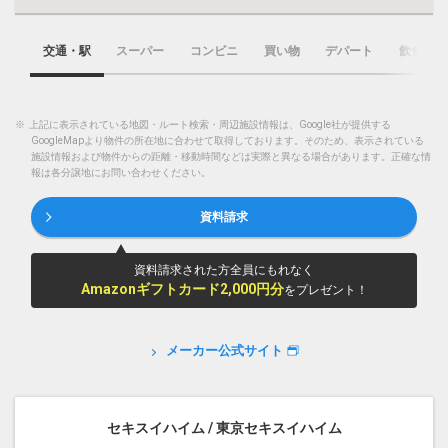
交通・駅
スーパー
コンビニ
買い物
デパート
飲食店
※
上記に表示されている地図・ルート検索・周辺施設情報は、Google社が提供する
GoogleMapより物件の所在地に合わせて取得しております。そのため、表示されている
施設情報および物件からの距離・移動時間などは実際と異なる場合があります。正確な情
報は各分譲地にお問い合わせください。
資料請求
資料請求された方全員にもれなく
Amazonギフトカード2,000円分
をプレゼント！
メーカー公式サイト
セキスイハイム / 東京セキスイハイム