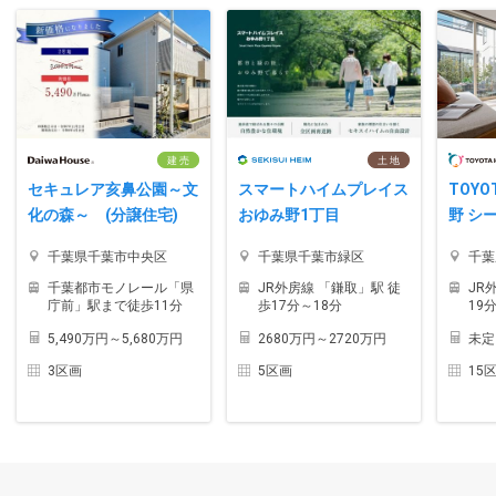
建 売
土 地
セキュレア亥鼻公園～文
スマートハイムプレイス
TOYO
化の森～ (分譲住宅)
おゆみ野1丁目
野 シ
千葉県千葉市中央区
千葉県千葉市緑区
千葉
千葉都市モノレール「県
JR外房線 「鎌取」駅 徒
JR
庁前」駅まで徒歩11分
歩17分～18分
19
5,490万円～5,680万円
2680万円～2720万円
未定
3区画
5区画
15