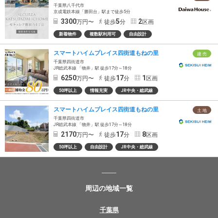
千葉県八千代市
京成電鉄本線「勝田台」駅まで徒歩5分
3300
5
2
万円〜
徒歩
分
区画
新着物件
複数駅利用可
自由設計
スマートハイムプレイス四街道もねの里
建 売
千葉県四街道市
JR総武本線 「物井」駅 徒歩17分～18分
6250
17
1
万円〜
徒歩
分
区画
50坪以上
情報充実
JR中央・総武線
スマートハイムプレイス四街道もねの里
土 地
千葉県四街道市
JR総武本線 「物井」駅 徒歩17分～18分
2170
17
8
万円〜
徒歩
分
区画
50坪以上
自由設計
JR中央・総武線
周辺の地域一覧
千葉県