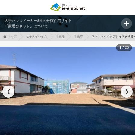
大手ハウスメーカー8社の分譲住宅サイト
「家選びネット」について
トップ
セキスイハイム
千葉県
千葉市
スマートハイムプレイスあすみ
1 / 20
❮
❯