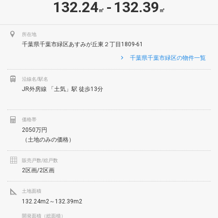
132.24
132.39
-
㎡
㎡
所在地
千葉県千葉市緑区あすみが丘東２丁目1809-61
千葉県千葉市緑区の物件一覧
沿線名/駅名
JR外房線 「土気」駅 徒歩13分
価格帯
2050万円
（土地のみの価格）
販売戸数/総戸数
2区画/2区画
土地面積
132.24m2～132.39m2
開発面積（総面積）