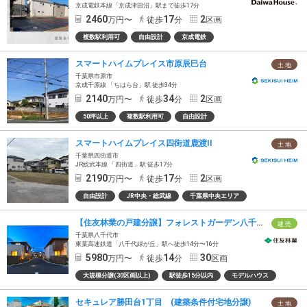
京成電鉄本線「京成津田沼」駅まで徒歩17分
2460
17
2
万円〜
徒歩
分
区画
複数駅利用可
自由設計
京成電鉄
スマートハイムプレイス市原辰巳台
土 地
千葉県市原市
京成千原線 「ちはら台」駅 徒歩34分
2140
34
2
万円〜
徒歩
分
区画
50坪以上
複数駅利用可
自由設計
スマートハイムプレイス四街道鹿渡II
土 地
千葉県四街道市
JR総武本線 「四街道」駅 徒歩17分
2190
17
2
万円〜
徒歩
分
区画
自由設計
JR中央・総武線
千葉県中央エリア
【住友林業の戸建分譲】フォレストガーデン八千代緑が丘II
建 売
千葉県八千代市
東葉高速鉄道「八千代緑が丘」駅へ徒歩14分〜16分
5980
14
30
万円〜
徒歩
分
区画
大規模分譲(30区画以上)
駅徒歩15分以内
モデルハウス
セキュレア勝田台1丁目 (建築条件付宅地分譲)
土 地