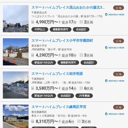
スマートハイムプレイス流山おおたかの森北3丁目II
土 地
千葉県流山市
つくばエクスプレス 「流山おおたかの森」駅 徒歩17分～17分
4,990
万円〜
17
2
徒歩
分
区画
45坪以上
複数駅利用可
自由設計
スマートハイムプレイス小平市学園西町
土 地
東京都小平市
JR武蔵野線 「新小平」駅 徒歩10分
4,290
万円〜
10
3
徒歩
分
区画
駅徒歩10分以内
複数駅利用可
自由設計
スマートハイムプレイス柏市明原
土 地
千葉県柏市
JR常磐線（上野～取手） 「柏」駅 徒歩14分～15分
3,580
万円〜
14
6
徒歩
分
区画
駅徒歩15分以内
自由設計
JR常磐線
スマートハイムプレイス練馬区早宮
土 地
東京都練馬区
東京メトロ有楽町線 「氷川台」駅 徒歩6分～6分
8,310
万円〜
6
3
徒歩
分
区画