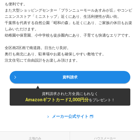
も便利です。
また大型ショッピングセンター「ブランニューモールあすみが丘」やコンビ
ニエンスストア「ミニストップ」近くにあり、生活利便性が高い街。
千葉県を代表する自然公園「昭和の森」も近くにあり、ご家族の休日もお楽
しみいただけます。
幼稚園や保育園、小中学校も徒歩圏内にあり、子育ても快適なエリアです。
全区画2区画で南道路。日当たり良好。
奥行も南北にあり、駐車場やお庭も確保しやすい敷地です。
注文住宅にて自由設計をお楽しみ頂けます。
資料請求
資料請求された方全員にもれなく
Amazonギフトカード2,000円分
をプレゼント！
メーカー公式サイト
土地のみ
ハウスメーカー