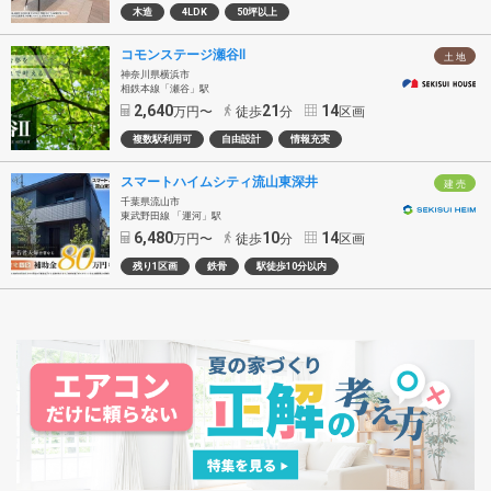
木造
4LDK
50坪以上
コモンステージ瀬谷Ⅱ
土 地
神奈川県横浜市
相鉄本線「瀬谷」駅
2,640
21
14
万円〜
徒歩
分
区画
複数駅利用可
自由設計
情報充実
スマートハイムシティ流山東深井
建 売
千葉県流山市
東武野田線 「運河」駅
6,480
10
14
万円〜
徒歩
分
区画
残り1区画
鉄骨
駅徒歩10分以内