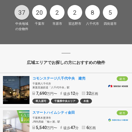
37
20
2
2
8
5
中央地域
千葉市
市原市
習志野市
八千代市
四街道市
の全物件
広域エリアでお探しの方におすすめの物件
コモンステージ八千代中央 建売
建 売
千葉県八千代市
東葉高速鉄道「八千代中央」駅
7,690
12
32
万円〜
徒歩
分
区画
即入居可
千葉県中央エリア
木造
スマートハイムシティ金田
建 売
千葉県木更津市
JR内房線 「袖ヶ浦」駅
5,540
47
6
万円〜
徒歩
分
区画