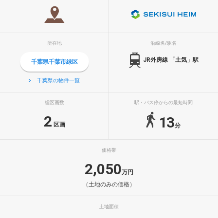
所在地
沿線名/駅名
JR外房線 「土気」駅
千葉県千葉市緑区
千葉県の物件一覧
総区画数
駅・バス停からの最短時間
2
13
区画
分
価格帯
2,050
万円
（土地のみの価格）
土地面積