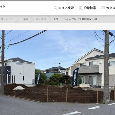
イト
エリア検索
カタ
沿線検索
キスイハイム
千葉県
八千代市
スマートハイムプレイス勝田台5丁目II