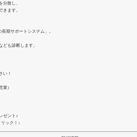
を分散し、
できます。
の長期サポートシステム」。
況なども診断します。
さい！
営業）
レゼント♪
リック！↓