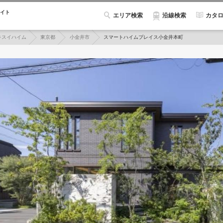
イト
エリア検索
カタ
沿線検索
キスイハイム
東京都
小金井市
スマートハイムプレイス小金井本町