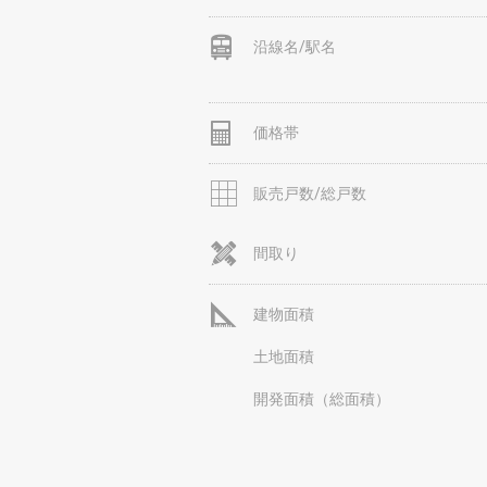
沿線名/駅名
価格帯
販売戸数/総戸数
間取り
建物面積
土地面積
開発面積（総面積）