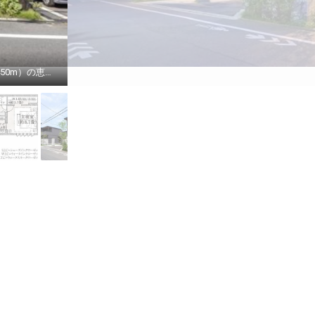
空撮（2023年12月撮影）※一部CG加工有 JR中央線「武蔵小金井」駅徒歩6分（最長：約450m）の恵まれた立地に個性際立つ「スマートハイムプレイス小金井本町」が誕生。