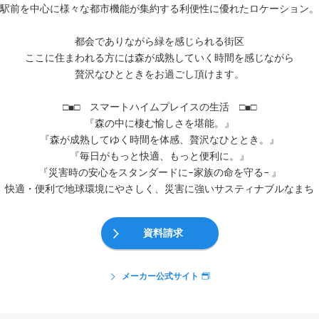
駅前を中心に様々な都市機能が集約する利便性に優れたロケーション。
都会でありながら緑を感じられる街区
ここに住まわれる方には森が成熟していく時間を感じながら
贅沢なひとときをお過ごし頂けます。
□■□ スマートハイムプレイスの生活 □■□
『森の中に棲む愉しさを堪能。』
『森が成熟してゆく時間を体感、贅沢なひととき。』
『毎日がもっと快適、もっと便利に。』
『災害時の安心をスタンダードに−家族の命を守る− 』
快適・便利で地球環境にやさしく、災害に強いサスティナブルなまち
資料請求
メーカー公式サイト