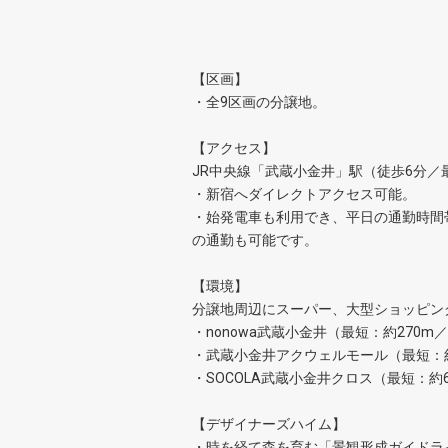
【区画】
・全9区画の分譲地。
【アクセス】
JR中央線「武蔵小金井」駅（徒歩6分／最
・新宿へダイレクトアクセス可能。
・始発電車も利用でき、平日の通勤時間
の通勤も可能です。
【環境】
分譲地周辺にスーパー、大型ショッピン
・nonowa武蔵小金井（最短：約270m
・武蔵小金井アクウェルモール（最短：約
・SOCOLA武蔵小金井クロス（最短：約
【デザイナーズハイム】
・時を経て森を育む「景観形成ガイドラ