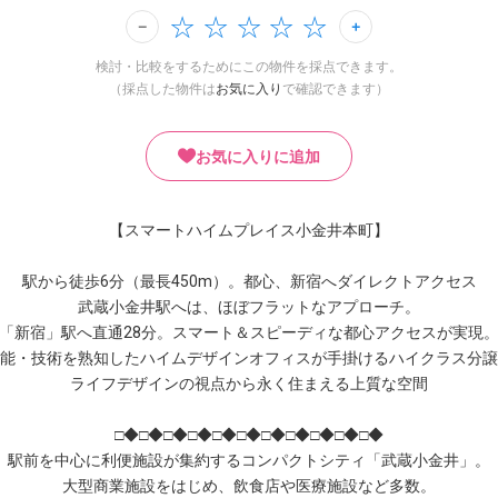
検討・比較をするためにこの物件を採点できます。
（採点した物件は
お気に入り
で確認できます）
お気に入りに追加
【スマートハイムプレイス小金井本町】
駅から徒歩6分（最長450m）。都心、新宿へダイレクトアクセス
武蔵小金井駅へは、ほぼフラットなアプローチ。
「新宿」駅へ直通28分。スマート＆スピーディな都心アクセスが実現
能・技術を熟知したハイムデザインオフィスが手掛けるハイクラス分譲
ライフデザインの視点から永く住まえる上質な空間
□◆□◆□◆□◆□◆□◆□◆□◆□◆□◆□◆
駅前を中心に利便施設が集約するコンパクトシティ「武蔵小金井」。
大型商業施設をはじめ、飲食店や医療施設など多数。