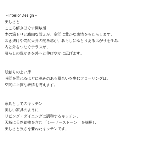
－Interior Design－
美しさと
こころ解きほぐす開放感
木の温もりと繊細な設えが、空間に豊かな表情をもたらします。
吹き抜けや勾配天井の開放感が、暮らしにゆとりある広がりを生み、
内と外をつなぐテラスが、
暮らしの豊かさを外へと伸びやかに広げます。
肌触りのよい床
時間を重ねるほどに深みのある風合いを生むフローリングは、
空間に上質な表情を与えます。
家具としてのキッチン
美しい家具のように
リビング・ダイニングに調和するキッチン。
天板に天然鉱物を含む 「シーザーストーン」を採用し
美しさと強さを兼ねたキッチンです。