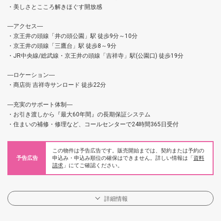
・美しさとこころ解きほぐす開放感
―アクセス―
・京王井の頭線「井の頭公園」駅 徒歩9分～10分
・京王井の頭線「三鷹台」駅 徒歩8～9分
・JR中央線/総武線・京王井の頭線「吉祥寺」駅(公園口) 徒歩19分
―ロケーション―
・商店街 吉祥寺サンロード 徒歩22分
―充実のサポート体制―
・お引き渡しから『最大60年間』の長期保証システム
・住まいの補修・修理など、コールセンターで24時間365日受付
この物件は予告広告です。販売開始までは、契約または予約の
予告広告
申込み・申込み順位の確保はできません。詳しい情報は「
資料
請求
」にてご確認ください。
詳細情報