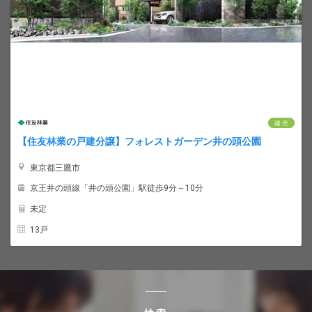
建 売
【住友林業の戸建分譲】フォレストガーデン井の頭公園
東京都三鷹市
京王井の頭線「井の頭公園」駅徒歩9分～10分
未定
13戸