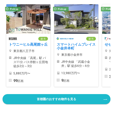
Pick up
Pick up
Pick 
建 売
建 売
トワニーヒル高尾館ヶ丘
スマートハイムプレイス
せせ
小金井本町
東京都八王子市
東
東京都小金井市
JR中央線 「高尾」駅 バ
西
JR中央線 「武蔵小金
ス11分 バス停館ヶ丘団地
で
井」駅 徒歩6分～6分
徒歩2分～3分
2
13,980万円〜
5,880万円〜
3
9
99
区画
区画
首都圏のおすすめ物件を見る