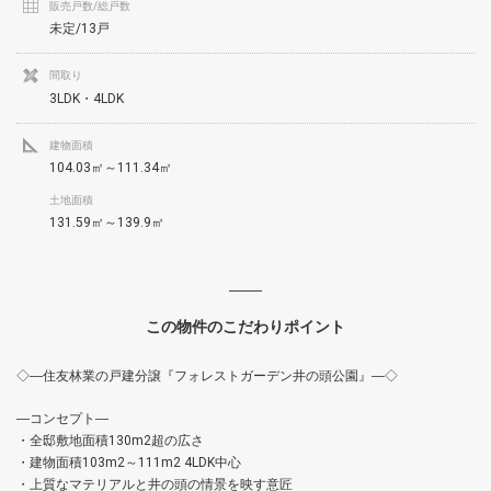
販売戸数/総戸数
未定/13戸
間取り
3LDK・4LDK
建物面積
104.03㎡～111.34㎡
土地面積
131.59㎡～139.9㎡
この物件のこだわりポイント
◇―住友林業の戸建分譲『フォレストガーデン井の頭公園』―◇
―コンセプト―
・全邸敷地面積130m2超の広さ
・建物面積103m2～111m2 4LDK中心
・上質なマテリアルと井の頭の情景を映す意匠