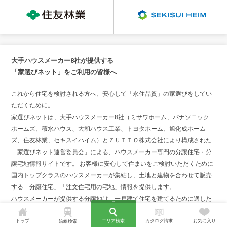
大手ハウスメーカー8社が提供する
「家選びネット」をご利用の皆様へ
これから住宅を検討される方へ、安心して「永住品質」の家選びをしてい
ただくために。
家選びネットは、大手ハウスメーカー8社（ミサワホーム、パナソニック
ホームズ、積水ハウス、大和ハウス工業、トヨタホーム、旭化成ホーム
ズ、住友林業、セキスイハイム）とＺＵＴＴＯ株式会社により構成された
「家選びネット運営委員会」による、ハウスメーカー専門の分譲住宅・分
譲宅地情報サイトです。 お客様に安心して住まいをご検討いただくために
国内トップクラスのハウスメーカーが集結し、土地と建物を合わせて販売
する「分譲住宅」「注文住宅用の宅地」情報を提供します。
ハウスメーカーが提供する分譲地は、一戸建て住宅を建てるために適した
土地を仕入れ、しっかりとした土台を造成し、隣接する建物との関係を考
トップ
エリア検索
カタログ請求
お気に入り
えながら、末長く快適に人々が住まう建物と街を創ります。このサイトで
沿線検索