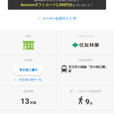
資料請求された方全員にもれなく
Amazonギフトカード2,000円分
をプレゼント！
メーカー公式サイト
建売
ハウスメーカー
所在地
沿線名/駅名
京王井の頭線「井の頭公園」
東京都三鷹市
駅
東京都の物件一覧
総区画数
駅・バス停からの最短時間
13
9
区画
分