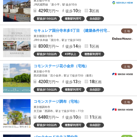
東京都小平市
JR武蔵野線 「新小平」駅 徒歩10分
4290
10
3
万円〜
徒歩
分
区画
駅徒歩10分以内
複数駅利用可
自由設計
セキュレア国分寺本多5丁目 (建築条件付宅地分譲)
土 地
東京都国分寺市
JR中央本線「国分寺」駅まで徒歩14分
8300
14
1
万円〜
徒歩
分
区画
駅徒歩15分以内
45坪以上
複数駅利用可
コモンステージ花小金井（宅地）
土 地
東京都小平市
西武新宿線「花小金井」駅まで徒歩13分（最長）
4200
13
18
万円〜
徒歩
分
区画
駅徒歩15分以内
複数駅利用可
自由設計
コモンステージ調布（宅地）
土 地
東京都調布市
京王線「西調布」駅まで徒歩10分～11分
6480
10
11
万円〜
徒歩
分
区画
駅徒歩10分以内
複数駅利用可
自由設計
パークナードテラス国分寺