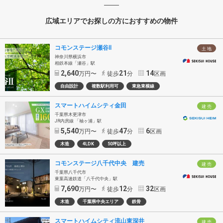
広域エリアでお探しの方におすすめの物件
コモンステージ瀬谷Ⅱ
土 地
神奈川県横浜市
相鉄本線「瀬谷」駅
2,640
21
14
万円〜
徒歩
分
区画
自由設計
複数駅利用可
東急東横線
スマートハイムシティ金田
建 売
千葉県木更津市
JR内房線 「袖ヶ浦」駅
5,540
47
6
万円〜
徒歩
分
区画
木造
4LDK
50坪以上
コモンステージ八千代中央 建売
建 売
千葉県八千代市
東葉高速鉄道「八千代中央」駅
7,690
12
32
万円〜
徒歩
分
区画
木造
千葉県中央エリア
鉄骨
スマートハイムシティ流山東深井
建 売