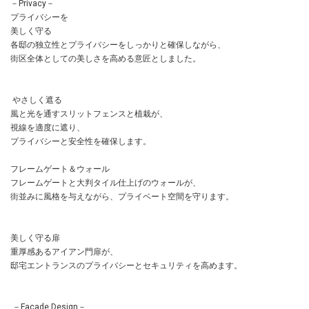
－Privacy－
プライバシーを
美しく守る
各邸の独立性とプライバシーをしっかりと確保しながら、
街区全体としての美しさを高める意匠としました。
やさしく遮る
風と光を通すスリットフェンスと植栽が、
視線を適度に遮り、
プライバシーと安全性を確保します。
フレームゲート＆ウォール
フレームゲートと大判タイル仕上げのウォールが、
街並みに風格を与えながら、プライベート空間を守ります。
美しく守る扉
重厚感あるアイアン門扉が、
邸宅エントランスのプライバシーとセキュリティを高めます。
－Facade Design－