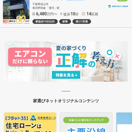
千葉県流山市
東武野田線 「運河」駅
6,480
10
14
万円〜
徒歩
分
区画
駅徒歩10分以内
鉄骨
残り1区画
家選びネットオリジナルコンテンツ