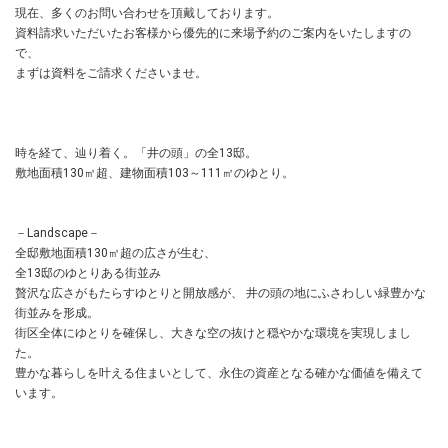
現在、多くのお問い合わせを頂戴しております。
資料請求いただいたお客様から優先的に来場予約のご案内をいたしますの
で、
まずは資料をご請求くださいませ。
時を経て、辿り着く。「井の頭」の全13邸。
敷地面積130㎡超、建物面積103～111㎡のゆとり。
－Landscape－
全邸敷地面積130㎡超の広さが生む、
全13邸のゆとりある街並み
贅沢な広さがもたらすゆとりと開放感が、 井の頭の地にふさわしい緑豊かな
街並みを形成。
街区全体にゆとりを確保し、大きな空の抜けと穏やかな環境を実現しまし
た。
豊かな暮らしを叶える住まいとして、永住の資産となる確かな価値を備えて
います。