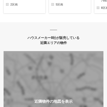
798
2区画
5区画
8区
ハウスメーカー8社が販売している
近隣エリアの物件