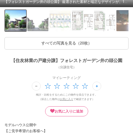
【フォレストガーデン井の頭公園】 厳選された素材と端正なデザインが、13邸の街区に確かな品格をもたらします。※外観完成予想CG(右よりNo1. 2. 3. 13) 完成予想図(外観)
すべての写真を見る（20枚）
【住友林業の戸建分譲】フォレストガーデン井の頭公園
（分譲住宅）
マイレーティング
検討・比較をするためにこの物件を採点できます。
（採点した物件は
お気に入り
で確認できます）
お気に入りに追加
モデルハウス公開中
【ご見学希望のお客様へ】