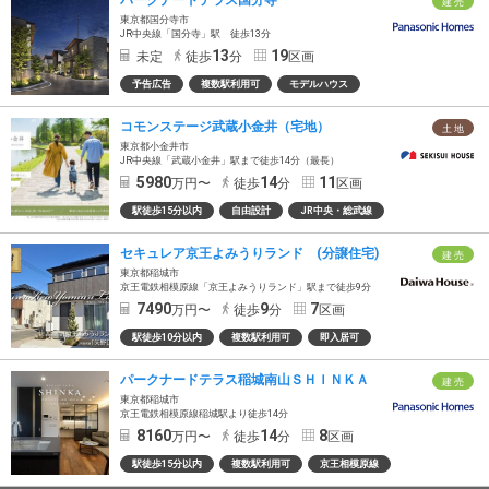
建 売
東京都国分寺市
JR中央線「国分寺」駅 徒歩13分
13
19
未定
徒歩
分
区画
予告広告
複数駅利用可
モデルハウス
コモンステージ武蔵小金井（宅地）
土 地
東京都小金井市
JR中央線「武蔵小金井」駅まで徒歩14分（最長）
5980
14
11
万円〜
徒歩
分
区画
駅徒歩15分以内
自由設計
JR中央・総武線
セキュレア京王よみうりランド (分譲住宅)
建 売
東京都稲城市
京王電鉄相模原線「京王よみうりランド」駅まで徒歩9分
7490
9
7
万円〜
徒歩
分
区画
駅徒歩10分以内
複数駅利用可
即入居可
パークナードテラス稲城南山ＳＨＩＮＫＡ
建 売
東京都稲城市
京王電鉄相模原線稲城駅より徒歩14分
8160
14
8
万円〜
徒歩
分
区画
駅徒歩15分以内
複数駅利用可
京王相模原線