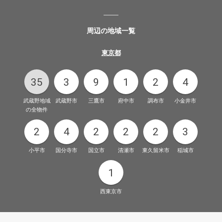
周辺の地域一覧
東京都
35
3
9
1
2
4
武蔵野地域
武蔵野市
三鷹市
府中市
調布市
小金井市
の全物件
2
4
2
2
2
3
小平市
国分寺市
国立市
清瀬市
東久留米市
稲城市
1
西東京市