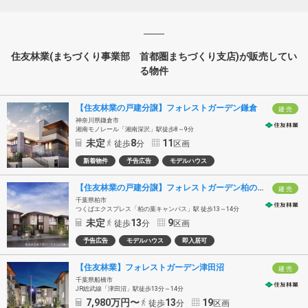
住友林業(まちづくり事業部 首都圏まちづくり支店)が販売してい
る物件
【住友林業の戸建分譲】フォレストガーデン鎌倉
建 売
神奈川県鎌倉市
湘南モノレール「湘南深沢」駅徒歩8～9分
未定
8
11
徒歩
分
区画
新着物件
予告広告
モデルハウス
【住友林業の戸建分譲】フォレストガーデン柏の葉キャンパス
建 売
千葉県柏市
つくばエクスプレス「柏の葉キャンパス」駅 徒歩13～14分
未定
13
9
徒歩
分
区画
予告広告
モデルハウス
即入居可
【住友林業】フォレストガーデン津田沼
建 売
千葉県船橋市
JR総武線「津田沼」駅徒歩13分～14分
7,980
万円〜
13
19
徒歩
分
区画