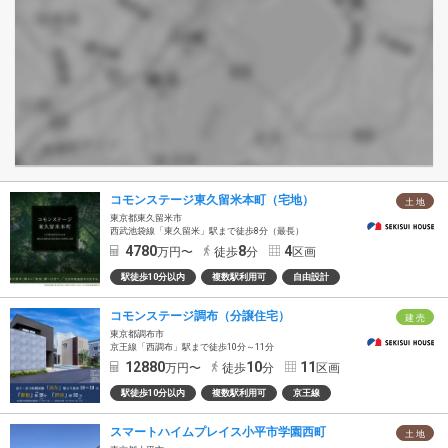
コモンステージ東久留米本町（宅地）
土 地
東京都東久留米市
西武池袋線「東久留米」駅まで徒歩8分（最長）
4780
8
4
万円〜
徒歩
分
区画
駅徒歩10分以内
複数駅利用可
自由設計
コモンステージ調布（分譲住宅）
建 売
東京都調布市
京王線「西調布」駅まで徒歩10分～11分
12880
10
11
万円〜
徒歩
分
区画
駅徒歩10分以内
複数駅利用可
京王線
スマートハイムプレイス小平市学園西町
土 地