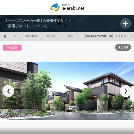
大手ハウスメーカー8社の分譲住宅サイト
「家選びネット」について
トップ
住友林業
東京都
三鷹市
【住友林業の戸建分譲】フォレストガ
1 / 20
予告広告
❮
❯