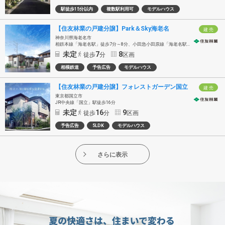
駅徒歩15分以内
複数駅利用可
モデルハウス
【住友林業の戸建分譲】Park＆Sky海老名
建 売
神奈川県海老名市
相鉄本線「海老名駅」徒歩7分～8分、小田急小田原線「海老名駅」徒歩9分～10分、 JR相模線「海老名駅」徒歩12分～13分
未定
7
8
徒歩
分
区画
相模鉄道
予告広告
モデルハウス
【住友林業の戸建分譲】フォレストガーデン国立
建 売
東京都国立市
JR中央線「国立」駅徒歩16分
未定
16
9
徒歩
分
区画
予告広告
5LDK
モデルハウス
さらに表示