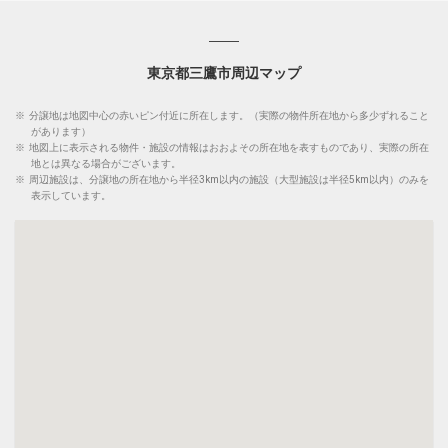
東京都三鷹市周辺マップ
※
分譲地は地図中心の赤いピン付近に所在します。（実際の物件所在地から多少ずれること
があります）
※
地図上に表示される物件・施設の情報はおおよその所在地を表すものであり、実際の所在
地とは異なる場合がございます。
※
周辺施設は、分譲地の所在地から半径3km以内の施設（大型施設は半径5km以内）のみを
表示しています。