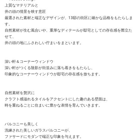
上質なマテリアルと
井の頭の情景を映す意匠
厳選された素材と端正なデザインが、13邸の街区に確かな品格をもたらしま
す。
自然素材が生む風合いや、重厚なディテールが邸宅としての存在感を際立た
せて、
井の頭の地にふさわしい佇まいをまといます。
深い軒＆コーナーウィンドウ
深い軒がつくる陰影が街並みに落ち着きをもたらし、
印象的なコーナーウィンドウが邸宅の存在感を放ちます。
自然素材を贅沢に
クラフト感溢れるタイルをアクセントにした趣のある壁面は、
時を重ねるごとに住まいに豊かな表情を育んでいきます。
バルコニーも美しく
洗練された美しいガラスバルコニーが、
ファサードにモダンで端正な印象を与えます。