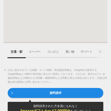
交通・駅
スーパー
コンビニ
買い物
デパート
飲食店
※
上記に表示されている地図・ルート検索・周辺施設情報は、Google社が提供する
GoogleMapより物件の所在地に合わせて取得しております。そのため、表示されている
施設情報および物件からの距離・移動時間などは実際と異なる場合があります。正確な情
報は各分譲地にお問い合わせください。
資料請求
資料請求された方全員にもれなく
Amazonギフトカード2,000円分