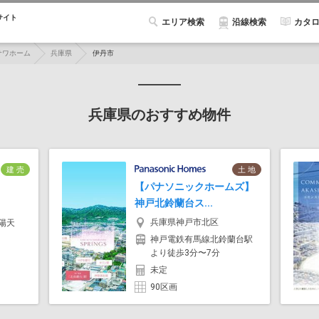
サイト
エリア検索
カタ
沿線検索
サワホーム
兵庫県
伊丹市
兵庫県のおすすめ物件
建 売
土 地
【パナソニックホームズ】
神戸北鈴蘭台ス...
兵庫県神戸市北区
陽天
神戸電鉄有馬線北鈴蘭台駅
より徒歩3分〜7分
未定
90区画