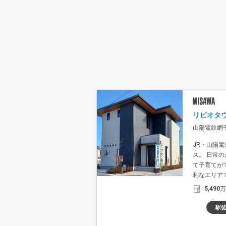
リビオタ
山陽電鉄網干
JR・山陽電
ス。 日常
て子育てが
利なエリアで
5,490
駅徒