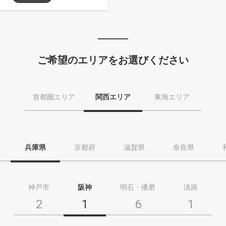
ご希望のエリアをお選びください
首都圏エリア
関西エリア
東海エリア
兵庫県
京都府
滋賀県
奈良県
神戸市
阪神
明石・播磨
淡路
2
1
6
1