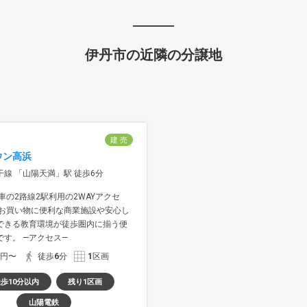
伊丹市の近隣の分譲地
建 売
ウン高浜
線 「山陽天満」駅 徒歩6分
車の2路線2駅利用の2WAYアクセ
のお買い物に便利な商業施設や安心し
できる教育環境が徒歩圏内に揃う便
す。 —アクセス—
万円〜
徒歩
6
分
1
区画
歩10分以内
残り1区画
山陽電鉄