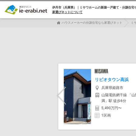
伊丹市（兵庫県）｜ミサワホームの
新築一戸建て・分譲住宅
家選びネットについて
ハウスメーカーの分譲住宅なら家選びネット
ミ
リビオタウン高浜
兵庫県姫路市
山陽電鉄網干線 「山
Previous
満」駅 徒歩6分
5,490万円〜
1区画