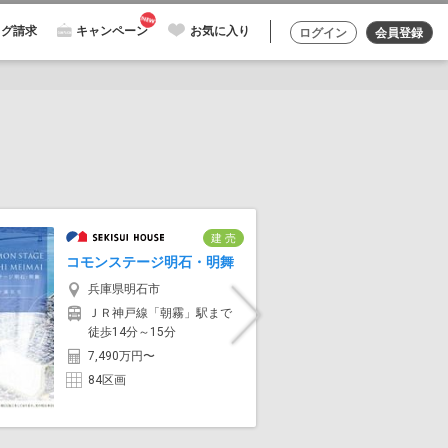
ログ請求
キャンペーン
お気に入り
ログイン
会員登録
建 売
コモンステージ明石・明舞
フォレス
兵庫県明石市
兵庫
ＪＲ神戸線「朝霧」駅まで
JR山
Next
徒歩14分～15分
歩15
7,490万円〜
6,48
84区画
7区画