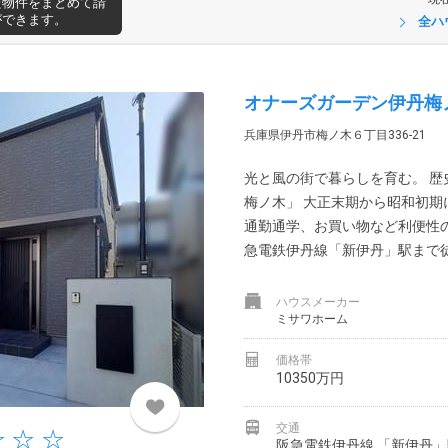
た物件をまとめて請
ができます。
全ハ
オナーズガーデン伊丹梅
兵庫県伊丹市梅ノ木６丁目336-21
光と風の街で暮らしを育む。 
梅ノ木」 大正末期から昭和初
通勤通学、お買い物など利便性の
急電鉄伊丹線「新伊丹」駅まで徒歩5
ハウスメーカー
ミサワホーム
価格帯
10350万円
交通
阪急電鉄伊丹線 「新伊丹」