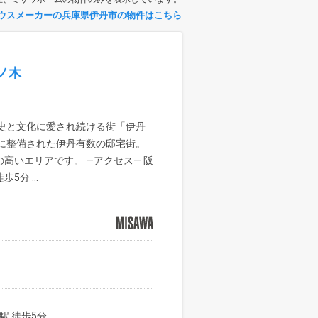
ウスメーカーの兵庫県伊丹市の物件はこちら
ノ木
歴史と文化に愛され続ける街「伊丹
期に整備された伊丹有数の邸宅街。
高いエリアです。 —アクセス— 阪
分 ...
駅 徒歩5分