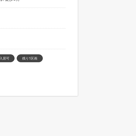
入居可
残り1区画