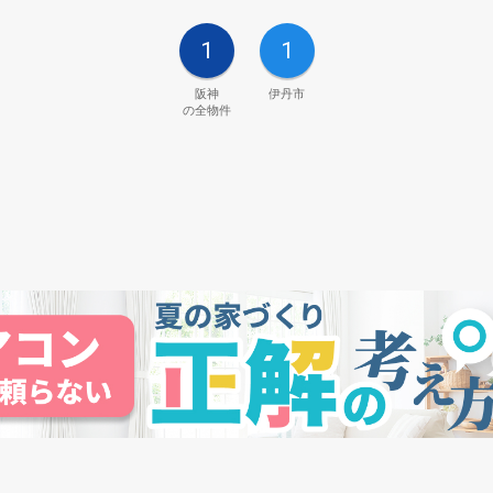
1
1
阪神
伊丹市
の全物件