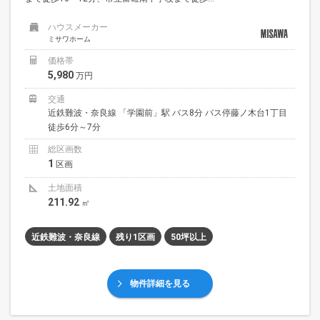
ハウスメーカー
ミサワホーム
価格帯
5,980
万円
交通
近鉄難波・奈良線 「学園前」駅 バス8分 バス停藤ノ木台1丁目
徒歩6分～7分
総区画数
1
区画
土地面積
211.92
㎡
近鉄難波・奈良線
残り1区画
50坪以上
物件詳細を見る