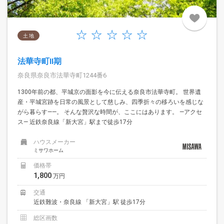
土 地
法華寺町II期
奈良県奈良市法華寺町1244番6
1300年前の都、平城京の面影を今に伝える奈良市法華寺町。 世界遺
産・平城宮跡を日常の風景として慈しみ、四季折々の移ろいを感じな
がら暮らす——。 そんな贅沢な時間が、ここにはあります。 —アクセ
ス— 近鉄奈良線「新大宮」駅まで徒歩17分
ハウスメーカー
ミサワホーム
価格帯
1,800
万円
交通
近鉄難波・奈良線 「新大宮」駅 徒歩17分
総区画数