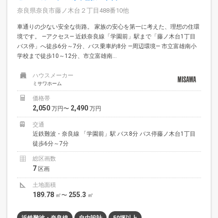
奈良県奈良市藤ノ木台２丁目488番10他
車通りの少ない安全な街路。 家族の安心を第一に考えた、理想の住環
境です。 —アクセス— 近鉄奈良線「学園前」駅まで「藤ノ木台1丁目
バス停」へ徒歩6分～7分、バス乗車約8分 —周辺環境— 市立富雄南小
学校まで徒歩10～12分、市立富雄南...
ハウスメーカー
ミサワホーム
価格帯
2,050
2,490
万円〜
万円
交通
近鉄難波・奈良線 「学園前」駅 バス8分 バス停藤ノ木台1丁目
徒歩6分～7分
総区画数
7
区画
土地面積
189.78
255.3
㎡〜
㎡