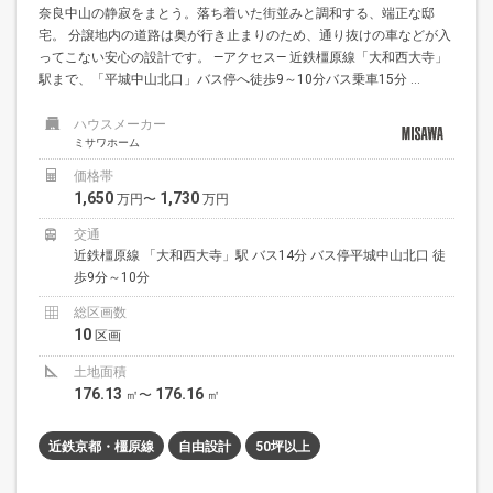
奈良中山の静寂をまとう。落ち着いた街並みと調和する、端正な邸
宅。 分譲地内の道路は奥が行き止まりのため、通り抜けの車などが入
ってこない安心の設計です。 —アクセス— 近鉄橿原線「大和西大寺」
駅まで、「平城中山北口」バス停へ徒歩9～10分バス乗車15分 ...
ハウスメーカー
ミサワホーム
価格帯
1,650
1,730
万円〜
万円
交通
近鉄橿原線 「大和西大寺」駅 バス14分 バス停平城中山北口 徒
歩9分～10分
総区画数
10
区画
土地面積
176.13
176.16
㎡〜
㎡
近鉄京都・橿原線
自由設計
50坪以上