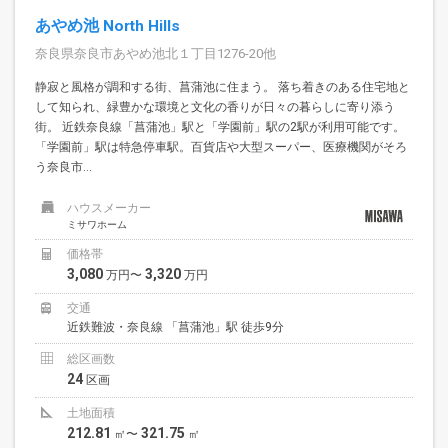
あやめ池 North Hills
奈良県奈良市あやめ池北１丁目1276-20他
静寂と風格が調和する街、菖蒲池に住まう。 落ち着きのある住宅地と
して知られ、緑豊かな環境と文化の香りが日々の暮らしに寄り添う
街。 近鉄奈良線「菖蒲池」駅と「学園前」駅の2駅が利用可能です。
「学園前」駅は特急停車駅。百貨店や大型スーパー、医療機関がそろ
う奈良市...
ハウスメーカー
ミサワホーム
価格帯
3,080
3,320
万円〜
万円
交通
近鉄難波・奈良線 「菖蒲池」駅 徒歩9分
総区画数
24
区画
土地面積
212.81
321.75
㎡〜
㎡