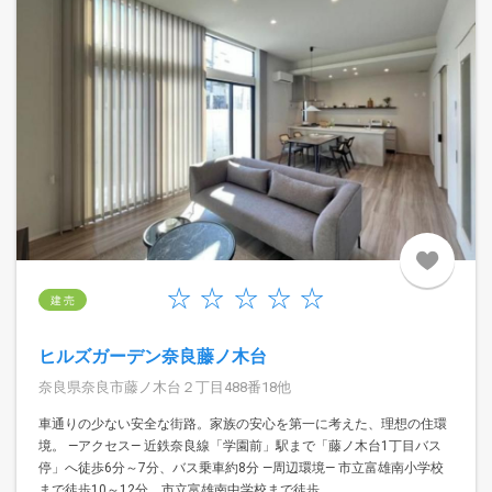
建 売
ヒルズガーデン奈良藤ノ木台
奈良県奈良市藤ノ木台２丁目488番18他
車通りの少ない安全な街路。家族の安心を第一に考えた、理想の住環
境。 —アクセス— 近鉄奈良線「学園前」駅まで「藤ノ木台1丁目バス
停」へ徒歩6分～7分、バス乗車約8分 —周辺環境— 市立富雄南小学校
まで徒歩10～12分、市立富雄南中学校まで徒歩...