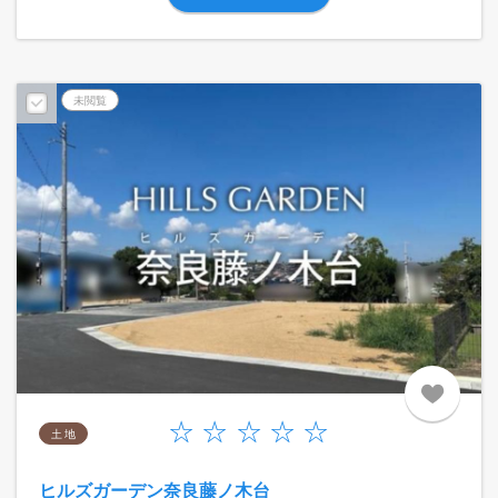
未閲覧
土 地
ヒルズガーデン奈良藤ノ木台