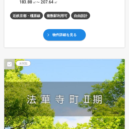
183.88
207.64
㎡〜
㎡
近鉄京都・橿原線
複数駅利用可
自由設計
物件詳細を見る
未閲覧