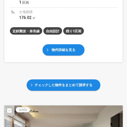
1
区画
土地面積
176.02
㎡
近鉄難波・奈良線
自由設計
残り1区画
物件詳細を見る
チェックした物件をまとめて請求する
未閲覧