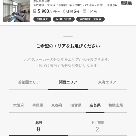
奈良県奈良市
近鉄難波・奈良線 「学園前」駅 バス8分 バス停藤ノ木台1丁目 徒歩6分～7分
5,980
6
1
万円〜
徒歩
分
区画
50坪以上
5,000万円台
近鉄難波・奈良線
ご希望のエリアをお選びください
ハウスメーカーの分譲地をエリアから検索できます。
（数字は該当する分譲地数になります）
首都圏エリア
関西エリア
東海エリア
大阪府
兵庫県
京都府
滋賀県
奈良県
和歌山県
北部
中・南部
8
2