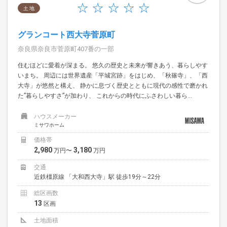
土 地
グランコート西大寺菅原町
奈良県奈良市菅原町407番の一部
住むほどに愛着が深まる。 悠久の歴史と未来が響きあう、暮らしやす
いまち。 周辺には世界遺産「平城宮跡」をはじめ、「秋篠寺」、「西
大寺」が悠然と構え、 静かに息づく歴史とともに現代の感性で磨かれ
た”暮らしやすさ”が加わり、 これからの時代にふさわしい暮ら...
ハウスメーカー
ミサワホーム
価格帯
2,980
3,180
万円〜
万円
交通
近鉄橿原線 「大和西大寺」駅 徒歩19分～22分
総区画数
13
区画
土地面積