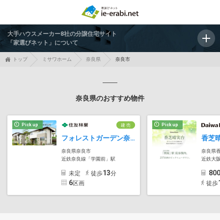
大手ハウスメーカー8社の分譲住宅サイト
「家選びネット」について
トップ
ミサワホーム
奈良県
奈良市
奈良県のおすすめ物件
Pick up
Pick up
建 売
フォレストガーデン奈良学園朝日町
奈良県奈良市
奈良県
近鉄奈良線「学園前」駅
近鉄大
13
80
未定
徒歩
分
6
区画
徒歩