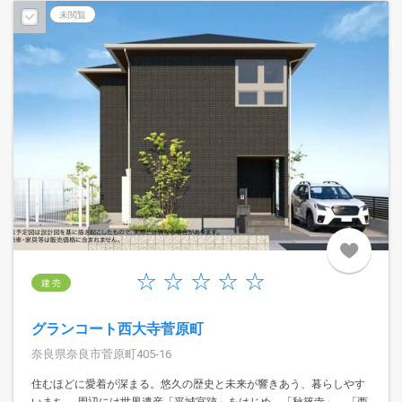
未閲覧
建 売
グランコート西大寺菅原町
奈良県奈良市菅原町405-16
住むほどに愛着が深まる。悠久の歴史と未来が響きあう、暮らしやす
いまち。 周辺には世界遺産「平城宮跡」をはじめ、「秋篠寺」、「西