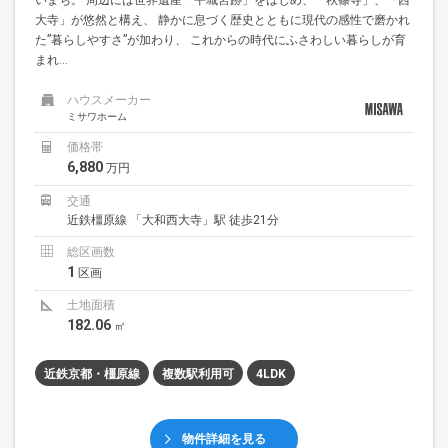
大寺」が悠然と構え、 静かに息づく歴史とともに現代の感性で磨かれ
た”暮らしやすさ”が加わり、 これからの時代にふさわしい暮らしが育
まれ...
ハウスメーカー
ミサワホーム
価格帯
6,880
万円
交通
近鉄橿原線 「大和西大寺」駅 徒歩21分
総区画数
1
区画
土地面積
182.06
㎡
近鉄京都・橿原線
複数駅利用可
4LDK
物件詳細を見る