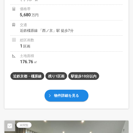
価格帯
5,680
万円
交通
近鉄橿原線 「西ノ京」駅 徒歩7分
総区画数
1
区画
土地面積
176.76
㎡
近鉄京都・橿原線
残り1区画
駅徒歩10分以内
物件詳細を見る
未閲覧