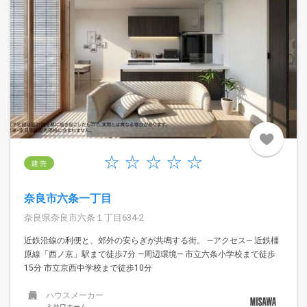
建 売
奈良市六条一丁目
奈良県奈良市六条１丁目634-2
近鉄沿線の利便と、郊外の安らぎが共鳴する街。 —アクセス— 近鉄橿
原線「西ノ京」駅まで徒歩7分 —周辺環境— 市立六条小学校まで徒歩
15分 市立京西中学校まで徒歩10分
ハウスメーカー
ミサワホーム