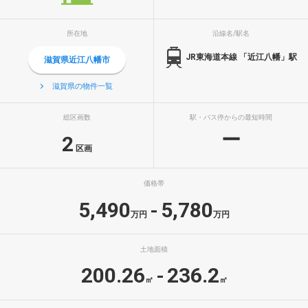
所在地
沿線名/駅名
JR東海道本線 「近江八幡」駅
滋賀県近江八幡市
滋賀県の物件一覧
総区画数
駅・バス停からの最短時間
ー
2
区画
価格帯
5,490
5,780
-
万円
万円
土地面積
200.26
236.2
-
㎡
㎡