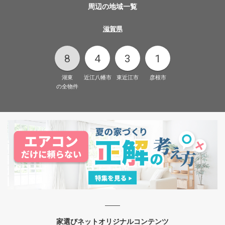
周辺の地域一覧
滋賀県
8
4
3
1
湖東
近江八幡市
東近江市
彦根市
の全物件
家選びネットオリジナルコンテンツ