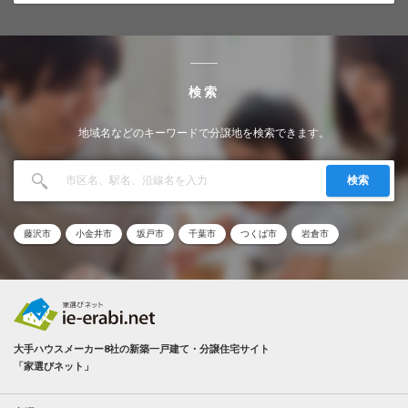
検索
地域名などのキーワードで分譲地を検索できます。
検索
藤沢市
小金井市
坂戸市
千葉市
つくば市
岩倉市
大手ハウスメーカー8社の新築一戸建て・分譲住宅サイト
「家選びネット」