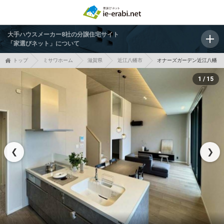
大手ハウスメーカー8社の分譲住宅サイト
「家選びネット」について
トップ
ミサワホーム
滋賀県
近江八幡市
オナーズガーデン近江八幡
1 / 15
❮
❯