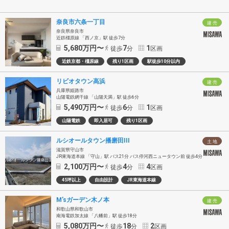
奈良市六条一丁目
建 売
奈良県奈良市
近鉄橿原線 「西ノ京」駅 徒歩7分
5,680
万円〜
7
1
徒歩
分
区画
近鉄京都・橿原線
残り1区画
駅徒歩10分以内
リビオタウン高浜
建 売
兵庫県姫路市
山陽電鉄網干線 「山陽天満」駅 徒歩6分
5,490
万円〜
6
1
徒歩
分
区画
山陽電鉄
即入居可
残り1区画
ルシオールタウン播磨田III
土 地
滋賀県守山市
JR東海道本線 「守山」駅 バス21分 バス停河西ニュータウン前 徒歩4分
2,100
万円〜
4
4
徒歩
分
区画
45坪以上
自由設計
JR東海道本線
M’sガーデン木ノ本
建 売
和歌山県和歌山市
南海電鉄加太線 「八幡前」駅 徒歩18分
5,080
万円〜
18
2
徒歩
分
区画