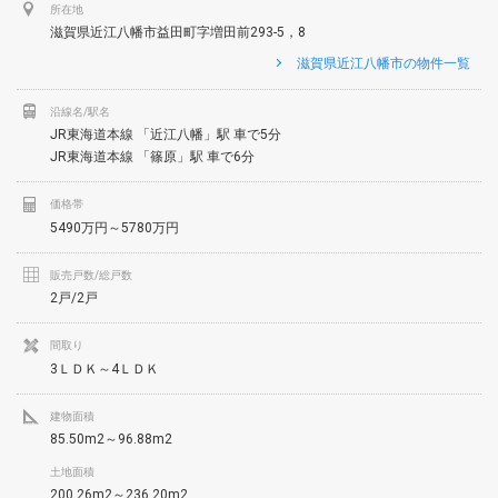
所在地
滋賀県近江八幡市益田町字増田前293-5，8
滋賀県近江八幡市の物件一覧
沿線名/駅名
JR東海道本線 「近江八幡」駅 車で5分
JR東海道本線 「篠原」駅 車で6分
価格帯
5490万円～5780万円
販売戸数/総戸数
2戸/2戸
間取り
3ＬＤＫ～4ＬＤＫ
建物面積
85.50m2～96.88m2
土地面積
200.26m2～236.20m2