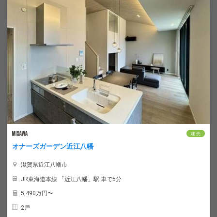
建 売
オナーズガーデン近江八幡
滋賀県近江八幡市
JR東海道本線 「近江八幡」駅 車で5分
5,490
万円〜
2戸