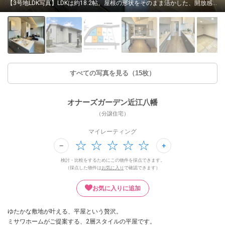
【3号地LDK写真】LDKは約18.2帖。屋根の形状をそのまま活かした、開放感あふれる住空間です。キッチンからLDKや庭まで目が行き届き、いつでもお子さまの様子を見守れます。（2026年7月撮影）
すべての写真を見る（15枚）
オナーズガーデン近江八幡
（分譲住宅）
マイレーティング
検討・比較をするためにこの物件を採点できます。
（採点した物件は
お気に入り
で確認できます）
お気に入りに追加
ゆたかな敷地が叶える、平屋という贅沢。
ミサワホームがご提案する、2層スタイルの平屋です。