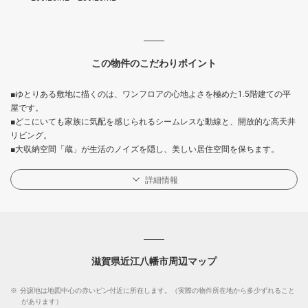
この物件のこだわりポイント
■ゆとりある敷地に描くのは、ワンフロアの心地よさを極めた1.5階建ての平
屋です。
■どこにいても家族に気配を感じられるシームレスな動線と、開放的な高天井
リビング。
■大収納空間「蔵」が生活のノイズを隠し、美しい居住空間を保ちます。
詳細情報
滋賀県近江八幡市周辺マップ
※
分譲地は地図中心の赤いピン付近に所在します。（実際の物件所在地から多少ずれること
があります）