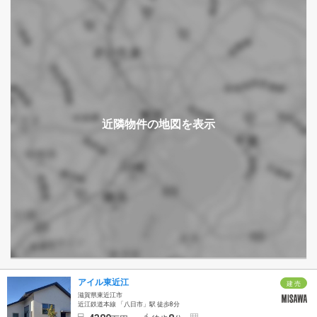
アイル東近江
建 売
滋賀県東近江市
近江鉄道本線 「八日市」駅 徒歩8分