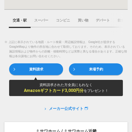
交通・駅
スーパー
コンビニ
買い物
デパート
飲食店
※
上記に表示されている地図・ルート検索・周辺施設情報は、Google社が提供する
GoogleMapより物件の所在地に合わせて取得しております。そのため、表示されている
施設情報および物件からの距離・移動時間などは実際と異なる場合があります。正確な情
報は各分譲地にお問い合わせください。
資料請求
来場予約
資料請求された方全員にもれなく
Amazonギフトカード3,000円分
をプレゼント！
メーカー公式サイト
ミサワホーム / ミサワホーム近畿