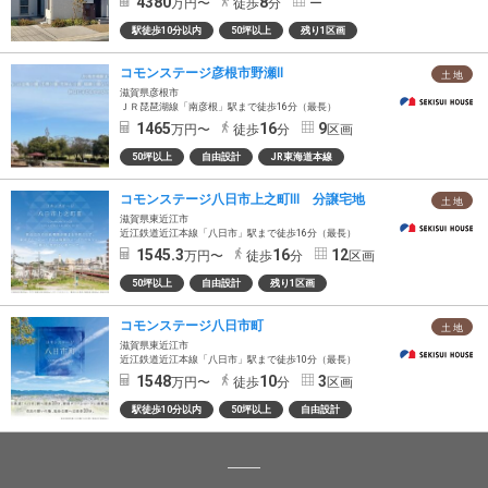
4380
8
万円〜
徒歩
分
ー
駅徒歩10分以内
50坪以上
残り1区画
コモンステージ彦根市野瀬Ⅱ
土 地
滋賀県彦根市
ＪＲ琵琶湖線「南彦根」駅まで徒歩16分（最長）
1465
16
9
万円〜
徒歩
分
区画
50坪以上
自由設計
JR東海道本線
コモンステージ八日市上之町Ⅲ 分譲宅地
土 地
滋賀県東近江市
近江鉄道近江本線「八日市」駅まで徒歩16分（最長）
1545.3
16
12
万円〜
徒歩
分
区画
50坪以上
自由設計
残り1区画
コモンステージ八日市町
土 地
滋賀県東近江市
近江鉄道近江本線「八日市」駅まで徒歩10分（最長）
1548
10
3
万円〜
徒歩
分
区画
駅徒歩10分以内
50坪以上
自由設計