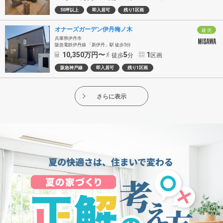
50坪以上
即入居可
残り1区画
オナーズガーデン伊丹梅ノ木
建 売
兵庫県伊丹市
阪急電鉄伊丹線 「新伊丹」駅 徒歩5分
10,350
万円〜
5
1
徒歩
分
区画
阪急神戸線
即入居可
残り1区画
さらに表示