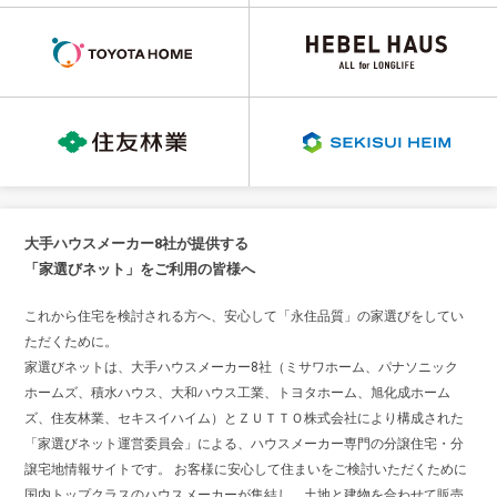
大手ハウスメーカー8社が提供する
「家選びネット」をご利用の皆様へ
これから住宅を検討される方へ、安心して「永住品質」の家選びをしてい
ただくために。
家選びネットは、大手ハウスメーカー8社（ミサワホーム、パナソニック
ホームズ、積水ハウス、大和ハウス工業、トヨタホーム、旭化成ホーム
ズ、住友林業、セキスイハイム）とＺＵＴＴＯ株式会社により構成された
「家選びネット運営委員会」による、ハウスメーカー専門の分譲住宅・分
譲宅地情報サイトです。 お客様に安心して住まいをご検討いただくために
国内トップクラスのハウスメーカーが集結し、土地と建物を合わせて販売