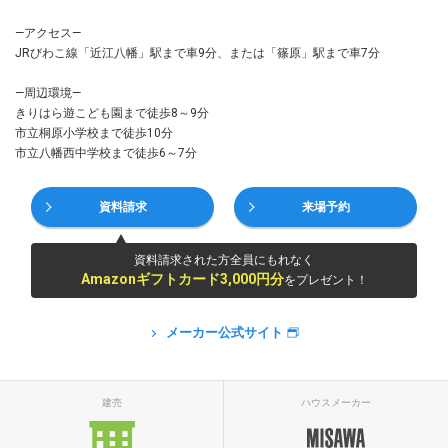
—アクセス—
JRびわこ線「近江八幡」駅まで車9分、または「篠原」駅まで車7分
—周辺環境—
きりはら遊こども園まで徒歩8～9分
市立桐原小学校まで徒歩10分
市立八幡西中学校まで徒歩6～7分
資料請求
来場予約
資料請求された方全員にもれなく
Amazonギフトカード3,000円分
をプレゼント！
メーカー公式サイト
建売
ハウスメーカー