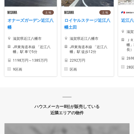
土 地
土 地
オナーズガーデン近江八
ロイヤルステージ近江八
近江八
幡
幡土田
滋賀
滋賀県近江八幡市
滋賀県近江八幡市
ＪＲ
幡」
JR東海道本線 「近江八
JR東海道本線 「近江八
長）
幡」駅 車で5分
幡」駅 徒歩12分
269
1198万円～1385万円
2292万円
28
9区画
区画
ハウスメーカー8社が販売している
近隣エリアの物件