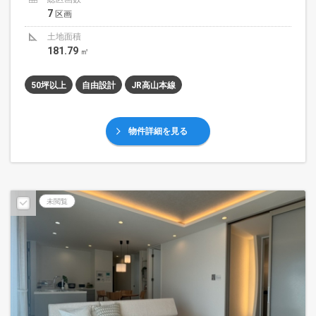
7
区画
土地面積
181.79
㎡
50坪以上
自由設計
JR高山本線
物件詳細を見る
未閲覧