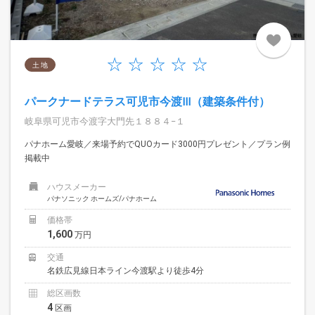
土 地
パークナードテラス可児市今渡Ⅲ（建築条件付）
岐阜県可児市今渡字大門先１８８４−１
パナホーム愛岐／来場予約でQUOカード3000円プレゼント／プラン例
掲載中
ハウスメーカー
パナソニック ホームズ/パナホーム
価格帯
1,600
万円
交通
名鉄広見線日本ライン今渡駅より徒歩4分
総区画数
4
区画