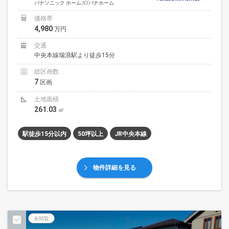
パナソニック ホームズ/パナホーム
価格帯
4,980
万円
交通
中央本線瑞浪駅より徒歩15分
総区画数
7
区画
土地面積
261.03
㎡
駅徒歩15分以内
50坪以上
JR中央本線
物件詳細を見る
未閲覧