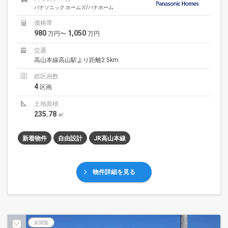
パナソニック ホームズ/パナホーム
価格帯
980
1,050
万円〜
万円
交通
高山本線高山駅より距離2.5km
総区画数
4
区画
土地面積
235.78
㎡
新着物件
自由設計
JR高山本線
物件詳細を見る
未閲覧