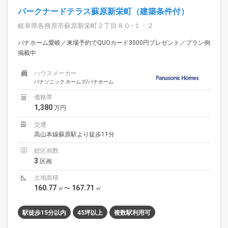
パークナードテラス蘇原新栄町（建築条件付）
岐阜県各務原市蘇原新栄町２丁目８０−１・２
パナホーム愛岐／来場予約でQUOカード3000円プレゼント／プラン例
掲載中
ハウスメーカー
パナソニック ホームズ/パナホーム
価格帯
1,380
万円
交通
高山本線蘇原駅より徒歩11分
総区画数
3
区画
土地面積
160.77
167.71
㎡〜
㎡
駅徒歩15分以内
45坪以上
複数駅利用可