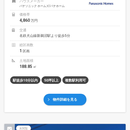
ハウスメーカー
パナソニック ホームズ/パナホーム
価格帯
4,860
万円
交通
名鉄犬山線新鵜沼駅より徒歩5分
総区画数
1
区画
土地面積
188.85
㎡
駅徒歩10分以内
50坪以上
複数駅利用可
物件詳細を見る
未閲覧