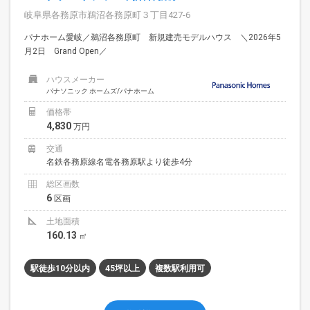
岐阜県各務原市鵜沼各務原町３丁目427-6
パナホーム愛岐／鵜沼各務原町 新規建売モデルハウス ＼2026年5
月2日 Grand Open／
ハウスメーカー
パナソニック ホームズ/パナホーム
価格帯
4,830
万円
交通
名鉄各務原線名電各務原駅より徒歩4分
総区画数
6
区画
土地面積
160.13
㎡
駅徒歩10分以内
45坪以上
複数駅利用可