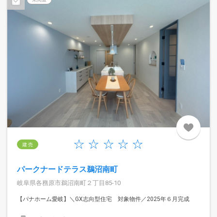
建 売
パークナードテラス鵜沼南町
岐阜県各務原市鵜沼南町２丁目85-10
【パナホーム愛岐】＼GX志向型住宅 対象物件／2025年６月完成