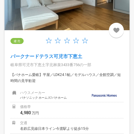
建 売
パークナードテラス可児市下恵土
岐阜県可児市下恵土字北林泉3433番756の一部
【パナホーム愛岐】平屋／LDK24.1帖／モデルハウス／全館空調／短
時間の見学歓迎
ハウスメーカー
パナソニック ホームズ/パナホーム
価格帯
4,980
万円
交通
名鉄広見線日本ライン今渡駅より徒歩15分