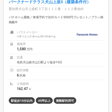
パークナードテラス犬山上坂Ⅱ（建築条件付）
愛知県犬山市上坂町３丁目１１１番・１１２番地内
パナホーム愛岐／来場予約でQUOカード3000円プレゼント／プラン例
掲載中
ハウスメーカー
パナソニック ホームズ/パナホーム
価格帯
1,580
万円
交通
名鉄犬山線犬山口駅より徒歩10分
総区画数
6
区画
土地面積
162.47
㎡
駅徒歩10分以内
45坪以上
複数駅利用可