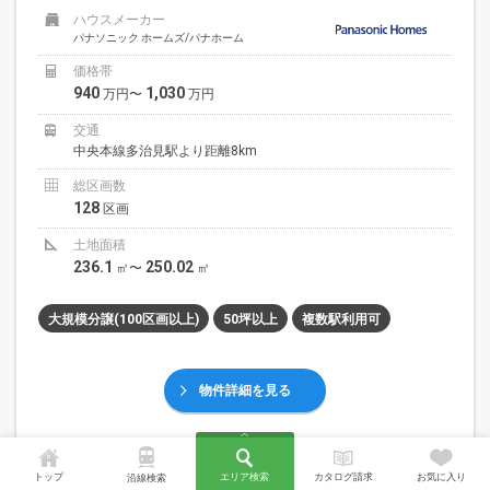
ハウスメーカー
パナソニック ホームズ/パナホーム
価格帯
940
1,030
万円〜
万円
交通
中央本線多治見駅より距離8km
総区画数
128
区画
土地面積
236.1
250.02
㎡〜
㎡
大規模分譲(100区画以上)
50坪以上
複数駅利用可
物件詳細を見る
トップ
エリア検索
カタログ請求
お気に入り
沿線検索