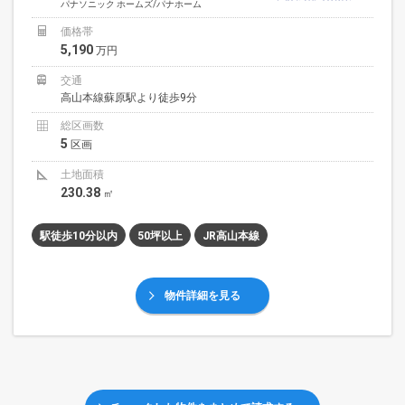
パナソニック ホームズ/パナホーム
価格帯
5,190
万円
交通
高山本線蘇原駅より徒歩9分
総区画数
5
区画
土地面積
230.38
㎡
駅徒歩10分以内
50坪以上
JR高山本線
物件詳細を見る