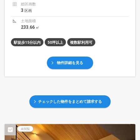
総区画数
3
区画
土地面積
233.66
㎡
駅徒歩15分以内
50坪以上
複数駅利用可
物件詳細を見る
チェックした物件をまとめて請求する
未閲覧