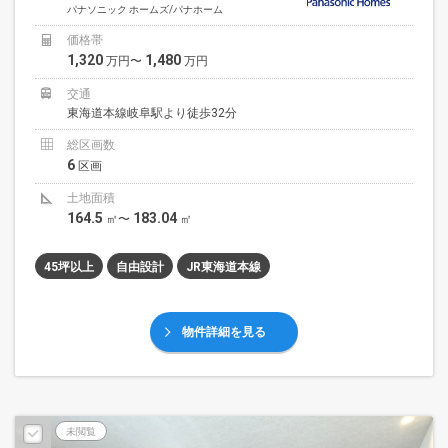
パナソニック ホームズ/パナホーム
価格帯
1,320
1,480
万円〜
万円
交通
東海道本線岐阜駅より徒歩32分
総区画数
6
区画
土地面積
164.5
183.04
㎡〜
㎡
45坪以上
自由設計
JR東海道本線
物件詳細を見る
未閲覧