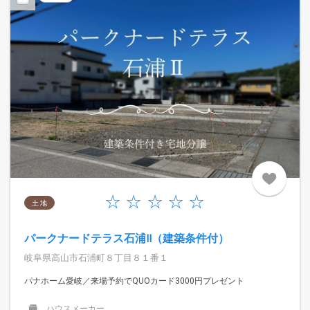
土 地
パークナードテラス石浦Ⅱ（建築条件付）
岐阜県高山市石浦町８丁目８１番１
パナホーム愛岐／来場予約でQUOカード3000円プレゼント
ハウスメーカー