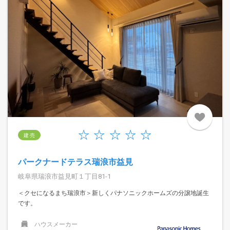
建 売
パークナードテラス瑞浪市益見
岐阜県瑞浪市益見町１丁目81-1
＜クセになるまち瑞浪市＞新しくパナソニックホームズの分譲地誕生
です。
ハウスメーカー