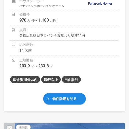
ハウスメーカー
パナソニック ホームズ/パナホーム
価格帯
970
1,180
万円〜
万円
交通
名鉄広見線日本ライン今渡駅より徒歩11分
総区画数
11
区画
土地面積
203.9
233.8
㎡〜
㎡
駅徒歩15分以内
50坪以上
自由設計
物件詳細を見る
未閲覧