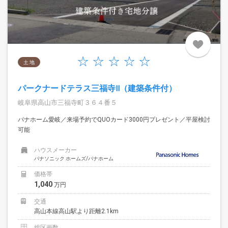
土 地
パークナードテラス三福寺Ⅱ（建築条件付）
岐阜県高山市三福寺町３６４番５
パナホーム愛岐／来場予約でQUOカード3000円プレゼント／平屋検討
可能
ハウスメーカー
パナソニック ホームズ/パナホーム
価格帯
1,040
万円
交通
高山本線高山駅より距離2.1km
総区画数