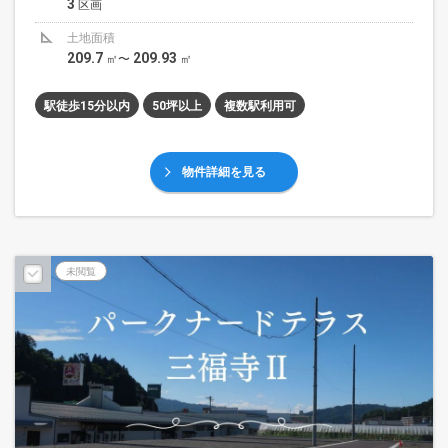
3
区画
土地面積
209.7
209.93
㎡〜
㎡
駅徒歩15分以内
50坪以上
複数駅利用可
物件詳細を見る
未閲覧