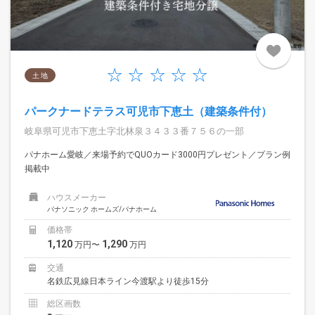
土 地
パークナードテラス可児市下恵土（建築条件付）
岐阜県可児市下恵土字北林泉３４３３番７５６の一部
パナホーム愛岐／来場予約でQUOカード3000円プレゼント／プラン例
掲載中
ハウスメーカー
パナソニック ホームズ/パナホーム
価格帯
1,120
1,290
万円〜
万円
交通
名鉄広見線日本ライン今渡駅より徒歩15分
総区画数