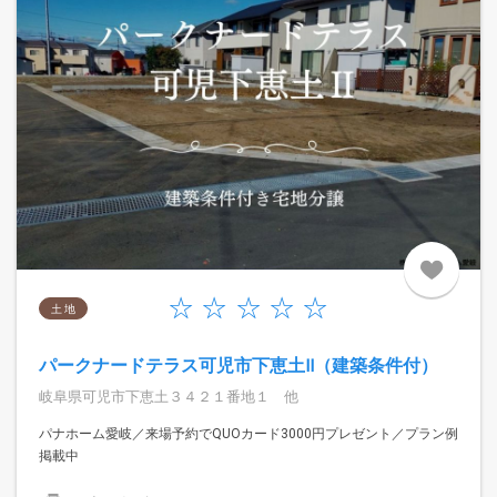
土 地
パークナードテラス可児市下恵土Ⅱ（建築条件付）
岐阜県可児市下恵土３４２１番地１ 他
パナホーム愛岐／来場予約でQUOカード3000円プレゼント／プラン例
掲載中