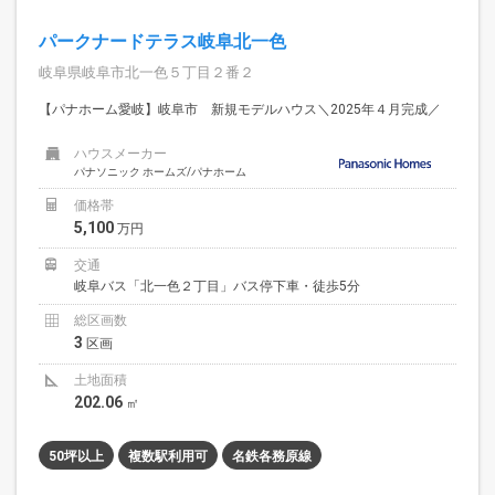
パークナードテラス岐阜北一色
岐阜県岐阜市北一色５丁目２番２
【パナホーム愛岐】岐阜市 新規モデルハウス＼2025年４月完成／
ハウスメーカー
パナソニック ホームズ/パナホーム
価格帯
5,100
万円
交通
岐阜バス「北一色２丁目」バス停下車・徒歩5分
総区画数
3
区画
土地面積
202.06
㎡
50坪以上
複数駅利用可
名鉄各務原線