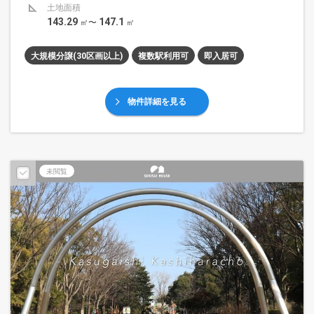
土地面積
143.29
147.1
㎡〜
㎡
大規模分譲(30区画以上)
複数駅利用可
即入居可
物件詳細を見る
未閲覧