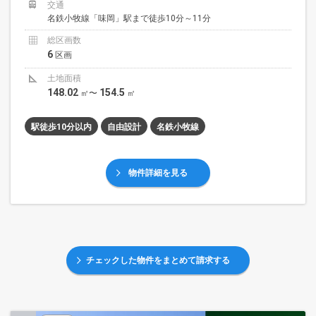
交通
名鉄小牧線「味岡」駅まで徒歩10分～11分
総区画数
6
区画
土地面積
148.02
154.5
㎡〜
㎡
駅徒歩10分以内
自由設計
名鉄小牧線
物件詳細を見る
チェックした物件をまとめて請求する