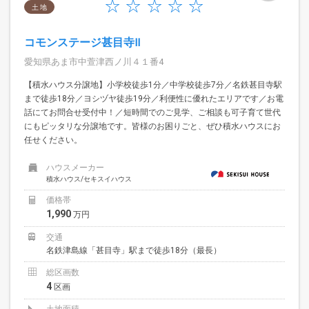
土 地
コモンステージ甚目寺Ⅱ
愛知県あま市中萱津西ノ川４１番4
【積水ハウス分譲地】小学校徒歩1分／中学校徒歩7分／名鉄甚目寺駅
まで徒歩18分／ヨシヅヤ徒歩19分／利便性に優れたエリアです／お電
話にてお問合せ受付中！／短時間でのご見学、ご相談も可子育て世代
にもピッタリな分譲地です。皆様のお困りごと、ぜひ積水ハウスにお
任せください。
ハウスメーカー
積水ハウス/セキスイハウス
価格帯
1,990
万円
交通
名鉄津島線「甚目寺」駅まで徒歩18分（最長）
総区画数
4
区画