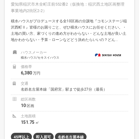
愛知県稲沢市木全町庄前552番2（仮換地：稲沢西土地区画整理
事業地内2街区2-2）
積水ハウスがプロデュースする全10区画の分譲地『コモンステージ稲
沢西町Ⅱ』皆様のお困りごと、ぜひ積水ハウスにお任せください。・
土地の買い方、家づくりの進め方がわからない・どんな土地が良い土
地かわからない・予算・ローンなどどう決めたらいいの？どん...
ハウスメーカー
積水ハウス/セキスイハウス
価格帯
6,380
万円
交通
名鉄名古屋本線「国府宮」駅まで徒歩27分（最長）
総区画数
10
区画
土地面積
151.75
㎡
45坪以上
即入居可
名鉄名古屋本線