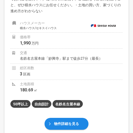
と、ぜひ積水ハウスにお任せください。・土地の買い方、家づくりの
進め方がわからない
ハウスメーカー
積水ハウス/セキスイハウス
価格帯
1,990
万円
交通
名鉄名古屋本線「妙興寺」駅まで徒歩27分（最長）
総区画数
3
区画
土地面積
180.69
㎡
50坪以上
自由設計
名鉄名古屋本線
物件詳細を見る