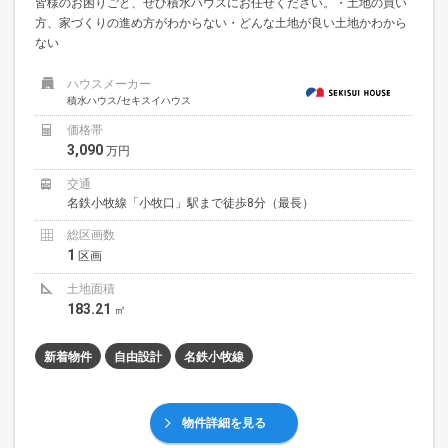
皆様のお困りごと、ぜひ積水ハウスにお任せください。・土地の買い
方、家づくりの進め方がわからない・どんな土地が良い土地かわから
ない
ハウスメーカー
積水ハウス/セキスイハウス
価格帯
3,090
万円
交通
名鉄小牧線「小牧口」駅まで徒歩8分（最長）
総区画数
1
区画
土地面積
183.21
㎡
新着物件
自由設計
名鉄小牧線
物件詳細を見る