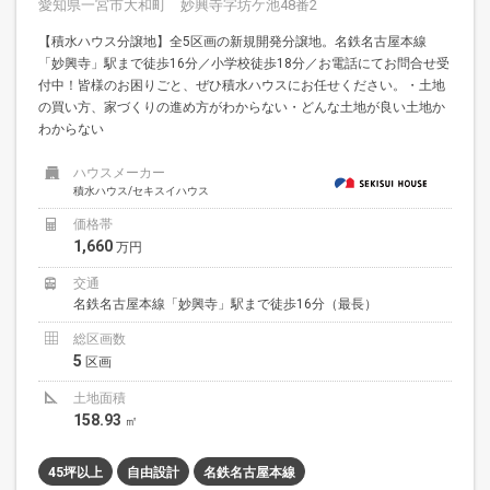
愛知県一宮市大和町 妙興寺字坊ケ池48番2
【積水ハウス分譲地】全5区画の新規開発分譲地。名鉄名古屋本線
「妙興寺」駅まで徒歩16分／小学校徒歩18分／お電話にてお問合せ受
付中！皆様のお困りごと、ぜひ積水ハウスにお任せください。・土地
の買い方、家づくりの進め方がわからない・どんな土地が良い土地か
わからない
ハウスメーカー
積水ハウス/セキスイハウス
価格帯
1,660
万円
交通
名鉄名古屋本線「妙興寺」駅まで徒歩16分（最長）
総区画数
5
区画
土地面積
158.93
㎡
45坪以上
自由設計
名鉄名古屋本線