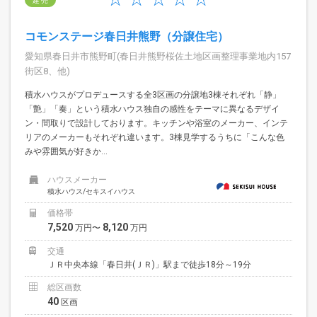
建 売
コモンステージ春日井熊野（分譲住宅）
愛知県春日井市熊野町(春日井熊野桜佐土地区画整理事業地内157
街区8、他)
積水ハウスがプロデュースする全3区画の分譲地3棟それぞれ「静」
「艶」「奏」という積水ハウス独自の感性をテーマに異なるデザイ
ン・間取りで設計しております。キッチンや浴室のメーカー、インテ
リアのメーカーもそれぞれ違います。3棟見学するうちに「こんな色
みや雰囲気が好きか...
ハウスメーカー
積水ハウス/セキスイハウス
価格帯
7,520
8,120
万円〜
万円
交通
ＪＲ中央本線「春日井(ＪＲ)」駅まで徒歩18分～19分
総区画数
40
区画