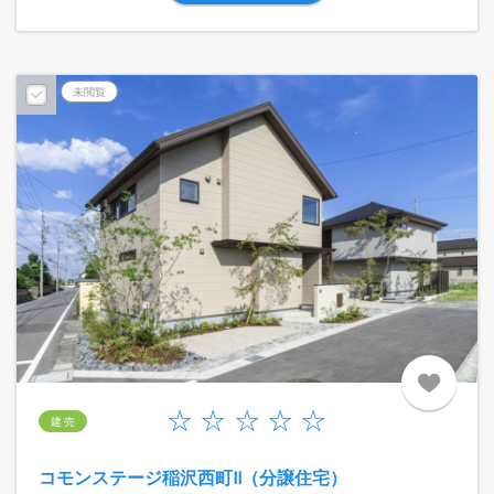
未閲覧
建 売
コモンステージ稲沢西町Ⅱ（分譲住宅）