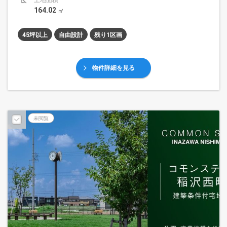
土地面積
164.02
㎡
45坪以上
自由設計
残り1区画
物件詳細を見る
未閲覧