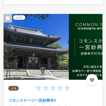
未閲覧
土 地
コモンステージ一宮妙興寺Ⅱ