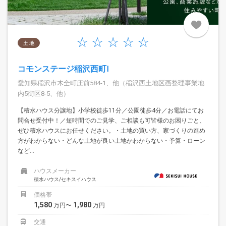
土 地
コモンステージ稲沢西町Ⅰ
愛知県稲沢市木全町庄前584-1、他（稲沢西土地区画整理事業地
内5街区8-5、他）
【積水ハウス分譲地】小学校徒歩11分／公園徒歩4分／お電話にてお
問合せ受付中！／短時間でのご見学、ご相談も可皆様のお困りごと、
ぜひ積水ハウスにお任せください。・土地の買い方、家づくりの進め
方がわからない・どんな土地が良い土地かわからない・予算・ローン
など...
ハウスメーカー
積水ハウス/セキスイハウス
価格帯
1,580
1,980
万円〜
万円
交通