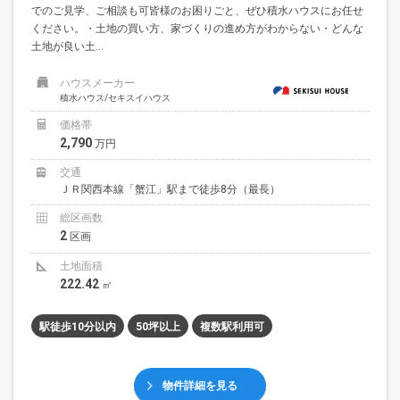
でのご見学、ご相談も可皆様のお困りごと、ぜひ積水ハウスにお任せ
ください。・土地の買い方、家づくりの進め方がわからない・どんな
土地が良い土...
ハウスメーカー
積水ハウス/セキスイハウス
価格帯
2,790
万円
交通
ＪＲ関西本線「蟹江」駅まで徒歩8分（最長）
総区画数
2
区画
土地面積
222.42
㎡
駅徒歩10分以内
50坪以上
複数駅利用可
物件詳細を見る