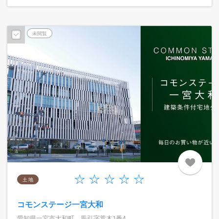
未閲覧
土 地
コモンステージ一宮大和
愛知県一宮市大和町 馬引字荒木1番4