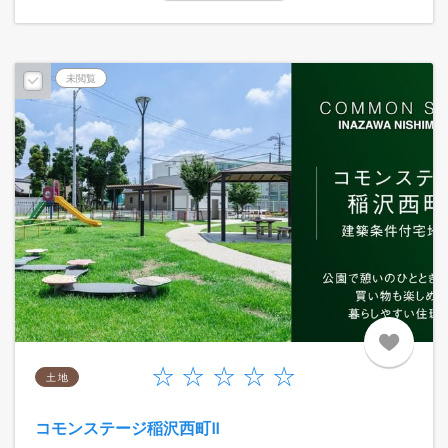
未閲覧
土 地
コモンステージ稲沢西町Ⅱ