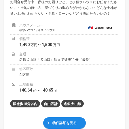
お問合せ受付中！皆様のお困りごと、ぜひ積水ハウスにお任せくださ
い。・土地の買い方、家づくりの進め方がわからない・どんな土地が
良い土地かわからない・予算・ローンなどどう決めたらいいの？
ハウスメーカー
積水ハウス/セキスイハウス
価格帯
1,490
1,500
万円〜
万円
交通
名鉄犬山線「犬山口」駅まで徒歩11分（最長）
総区画数
4
区画
土地面積
140.64
140.65
㎡〜
㎡
駅徒歩15分以内
自由設計
名鉄犬山線
物件詳細を見る