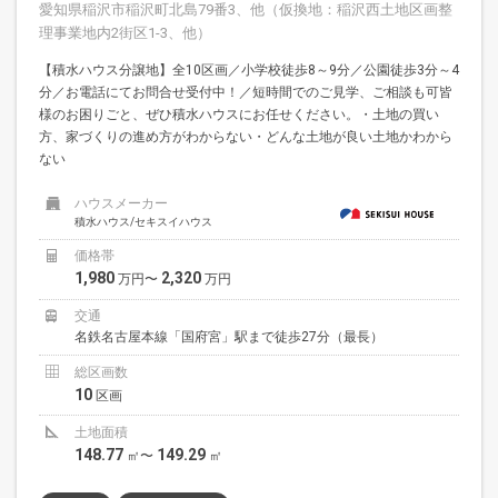
愛知県稲沢市稲沢町北島79番3、他（仮換地：稲沢西土地区画整
理事業地内2街区1-3、他）
【積水ハウス分譲地】全10区画／小学校徒歩8～9分／公園徒歩3分～4
分／お電話にてお問合せ受付中！／短時間でのご見学、ご相談も可皆
様のお困りごと、ぜひ積水ハウスにお任せください。・土地の買い
方、家づくりの進め方がわからない・どんな土地が良い土地かわから
ない
ハウスメーカー
積水ハウス/セキスイハウス
価格帯
1,980
2,320
万円〜
万円
交通
名鉄名古屋本線「国府宮」駅まで徒歩27分（最長）
総区画数
10
区画
土地面積
148.77
149.29
㎡〜
㎡