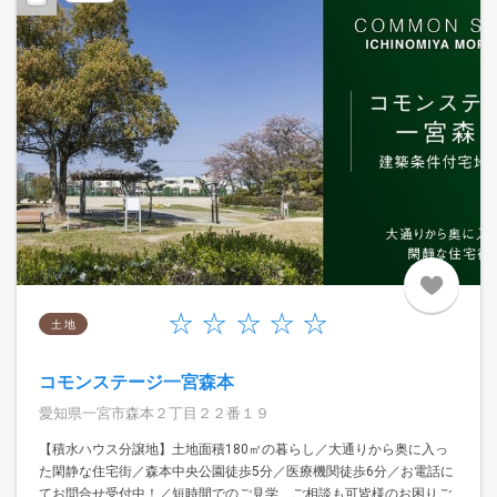
土 地
コモンステージ一宮森本
愛知県一宮市森本２丁目２２番１９
【積水ハウス分譲地】土地面積180㎡の暮らし／大通りから奥に入っ
た閑静な住宅街／森本中央公園徒歩5分／医療機関徒歩6分／お電話に
てお問合せ受付中！／短時間でのご見学、ご相談も可皆様のお困りご