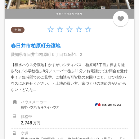
土 地
春日井市柏原町分譲地
愛知県春日井市柏原町５丁目126番1、2
【積水ハウス分譲地】かすがいシティバス「柏原町5丁目」停より徒
歩5分／小学校徒歩8分／スーパー徒歩11分／お電話にてお問合せ受付
中！／短時間でのご見学、ご相談も可皆様のお困りごと、ぜひ積水ハ
ウスにお任せください。・土地の買い方、家づくりの進め方がわから
ない・どんな...
ハウスメーカー
積水ハウス/セキスイハウス
価格帯
2,748
万円
交通