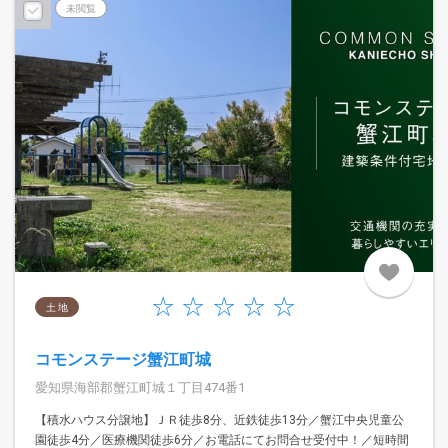
未閲覧
土 地
コモンステージ蟹江町城
愛知県海部郡蟹江町城１丁目474番1
【積水ハウス分譲地】ＪＲ徒歩8分、近鉄徒歩13分／蟹江中央児童公
園徒歩4分／医療機関徒歩6分／お電話にてお問合せ受付中！／短時間