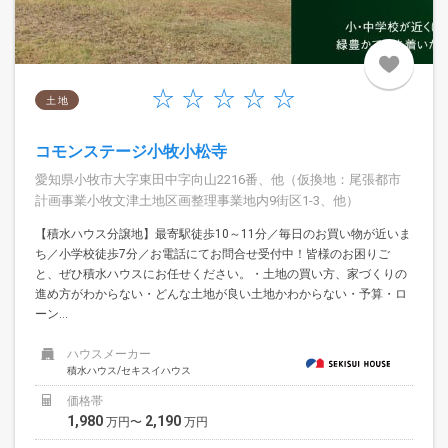
土 地
コモンステージ小牧小松寺
愛知県小牧市大字東田中字向山2216番、他（仮換地：尾張都市
計画事業小牧文津土地区画整理事業地内9街区1-3、他）
【積水ハウス分譲地】最寄駅徒歩10～11分／毎日のお買い物が近いま
ち／小学校徒歩7分／お電話にてお問合せ受付中！皆様のお困りご
と、ぜひ積水ハウスにお任せください。・土地の買い方、家づくりの
進め方がわからない・どんな土地が良い土地かわからない・予算・ロ
ーン...
ハウスメーカー
積水ハウス/セキスイハウス
価格帯
1,980
2,190
万円〜
万円