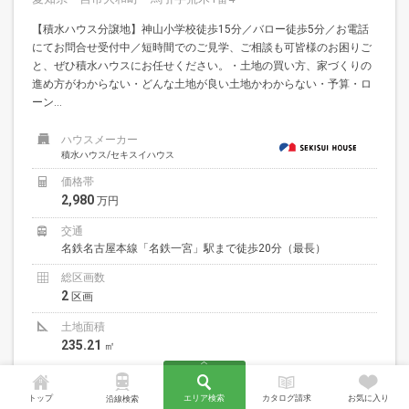
【積水ハウス分譲地】神山小学校徒歩15分／バロー徒歩5分／お電話
にてお問合せ受付中／短時間でのご見学、ご相談も可皆様のお困りご
と、ぜひ積水ハウスにお任せください。・土地の買い方、家づくりの
進め方がわからない・どんな土地が良い土地かわからない・予算・ロ
ーン...
ハウスメーカー
積水ハウス/セキスイハウス
価格帯
2,980
万円
交通
名鉄名古屋本線「名鉄一宮」駅まで徒歩20分（最長）
総区画数
2
区画
土地面積
235.21
㎡
50坪以上
複数駅利用可
自由設計
トップ
エリア検索
カタログ請求
お気に入り
沿線検索