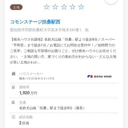
土 地
コモンステージ扶桑駅西
愛知県丹羽郡扶桑町大字高木字桜木541番1、他
【積水ハウス分譲地】名鉄犬山線「扶桑」駅より徒歩8分／スーパー
「平和堂」まで徒歩1分／お電話にてお問合せ受付中！／短時間での
ご見学、ご相談も可皆様のお困りごと、ぜひ積水ハウスにお任せくだ
さい。・土地の買い方、家づくりの進め方がわからない・どんな土地
が良い土地かわか...
ハウスメーカー
積水ハウス/セキスイハウス
価格帯
1,920
万円
交通
名鉄犬山線「扶桑」駅まで徒歩8分（最長）
総区画数
2
区画