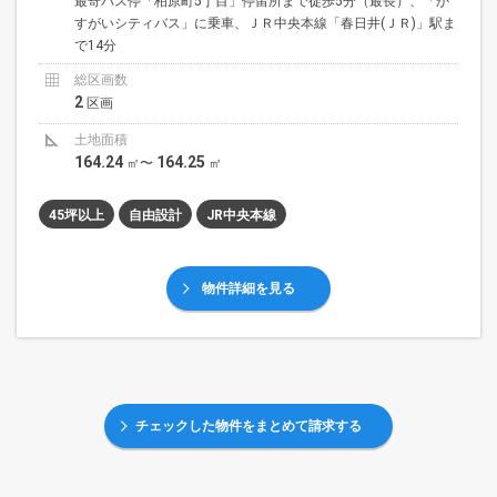
最寄バス停「柏原町5丁目」停留所まで徒歩5分（最長）、「か
すがいシティバス」に乗車、ＪＲ中央本線「春日井(ＪＲ)」駅ま
で14分
総区画数
2
区画
土地面積
164.24
164.25
㎡〜
㎡
45坪以上
自由設計
JR中央本線
物件詳細を見る
チェックした物件をまとめて請求する