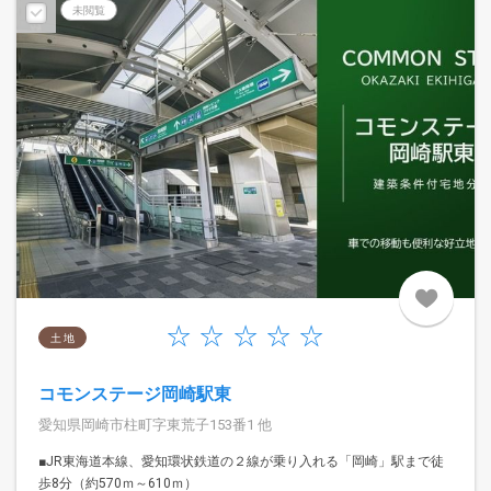
未閲覧
土 地
コモンステージ岡崎駅東
愛知県岡崎市柱町字東荒子153番1 他
■JR東海道本線、愛知環状鉄道の２線が乗り入れる「岡崎」駅まで徒
歩8分（約570ｍ～610ｍ）