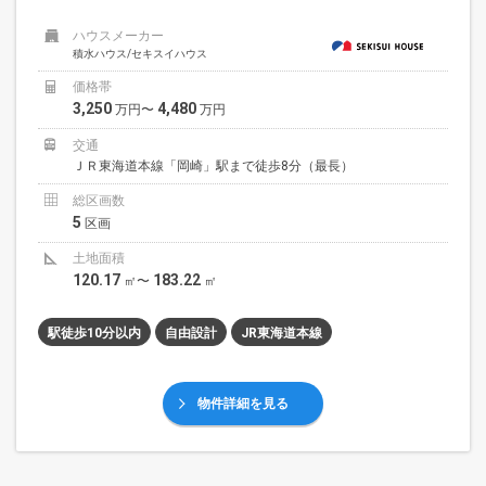
ハウスメーカー
積水ハウス/セキスイハウス
価格帯
3,250
4,480
万円〜
万円
交通
ＪＲ東海道本線「岡崎」駅まで徒歩8分（最長）
総区画数
5
区画
土地面積
120.17
183.22
㎡〜
㎡
駅徒歩10分以内
自由設計
JR東海道本線
物件詳細を見る