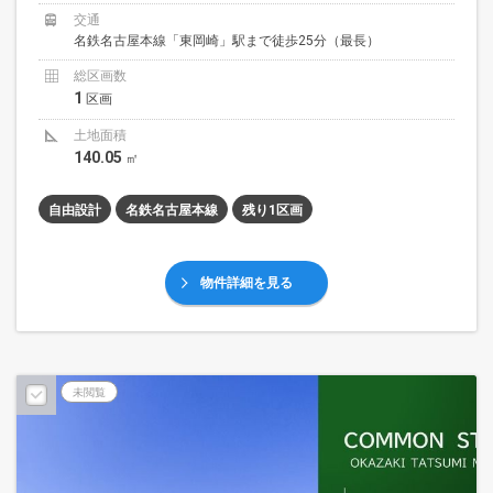
交通
名鉄名古屋本線「東岡崎」駅まで徒歩25分（最長）
総区画数
1
区画
土地面積
140.05
㎡
自由設計
名鉄名古屋本線
残り1区画
物件詳細を見る
未閲覧