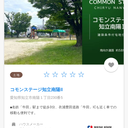
土 地
コモンステージ知立南陽Ⅱ
愛知県知立市南陽１丁目230番5
■名鉄「牛田」駅まで徒歩3分、衣浦豊田道路「牛田」ICも近く車での
移動も便利です。
ハウスメーカー