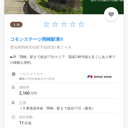
土 地
コモンステージ岡崎駅東Ⅱ
愛知県岡崎市柱町字福部池1番２４８
■JR「岡崎」駅まで徒歩17分エリア、国道248号線も近くにあり車で
の移動も便利。
ハウスメーカー
積水ハウス/セキスイハウス
価格帯
2,160
万円
交通
ＪＲ東海道本線「岡崎」駅まで徒歩17分（最長）
総区画数
11
区画