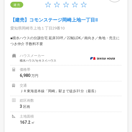
建 売
【建売】コモンステージ岡崎上地一丁目Ⅱ
愛知県岡崎市上地１丁目29番10
■積水ハウスの分譲住宅 延床33坪／22帖LDK／南向き／角地・売主に
つき仲介 手数料不要
ハウスメーカー
積水ハウス/セキスイハウス
価格帯
6,980
万円
交通
ＪＲ東海道本線「岡崎」駅まで徒歩31分（最長）
総区画数
3
区画
土地面積
167.2
㎡