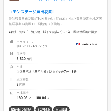
コモンステージ豊田花園Ⅱ
愛知県豊田市花園町林91番1他（従前地）<br/>豊田花園土地区画
整理事業14街区11-1画地他（仮換地）
■名鉄三河線「三河八橋」駅まで徒歩7分～8分。区画整理地に隣接。
ハウスメーカー
積水ハウス/セキスイハウス
価格帯
3,820
万円
交通
名鉄三河線「三河八橋」駅まで徒歩7分～8分
総区画数
3
区画
土地面積
180.03
180.04
㎡〜
㎡
駅徒歩10分以内
50坪以上
自由設計