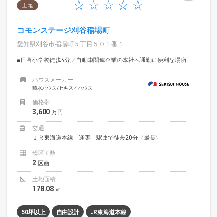
土 地
コモンステージ刈谷稲場町
愛知県刈谷市稲場町５丁目５０１番１
■日高小学校徒歩6分／自動車関連企業の本社へ通勤に便利な場所
ハウスメーカー
積水ハウス/セキスイハウス
価格帯
3,600
万円
交通
ＪＲ東海道本線「逢妻」駅まで徒歩20分（最長）
総区画数
2
区画
土地面積
178.08
㎡
50坪以上
自由設計
JR東海道本線