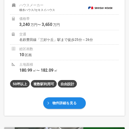
ハウスメーカー
積水ハウス/セキスイハウス
価格帯
3,240
3,650
万円〜
万円
交通
名鉄豊田線「三好ケ丘」駅まで徒歩25分～26分
総区画数
10
区画
土地面積
180.99
182.09
㎡〜
㎡
50坪以上
複数駅利用可
自由設計
物件詳細を見る