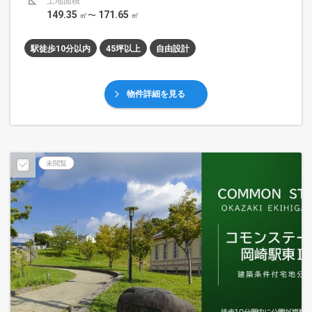
土地面積
149.35
171.65
㎡〜
㎡
駅徒歩10分以内
45坪以上
自由設計
物件詳細を見る
未閲覧