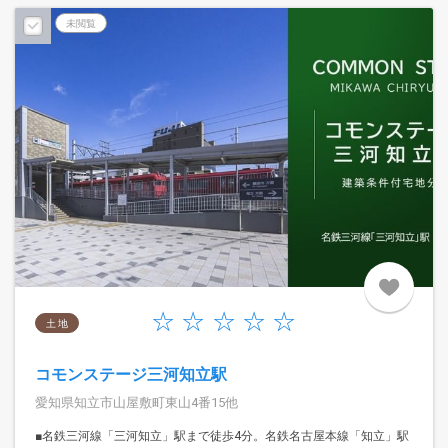
未閲覧
土 地
コモンステージ三河知立駅
愛知県知立市山屋敷町東山4番15他
■名鉄三河線「三河知立」駅まで徒歩4分。名鉄名古屋本線「知立」駅