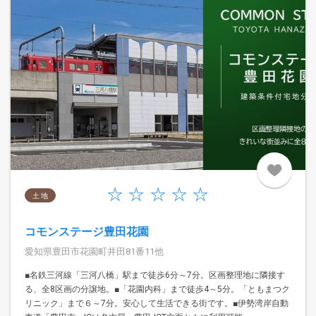
土 地
コモンステージ豊田花園
愛知県豊田市花園町井田81番11他
■名鉄三河線「三河八橋」駅まで徒歩6分～7分。区画整理地に隣接す
る、全8区画の分譲地。■「花園内科」まで徒歩4～5分。「ともまつク
リニック」まで６～7分。安心して生活できる街です。■伊勢湾岸自動