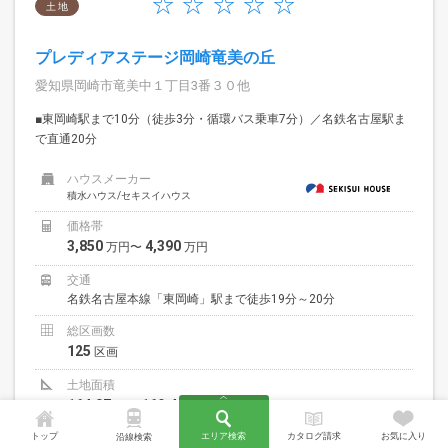
土 地
プレディアステージ岡崎竜美の丘
愛知県岡崎市竜美中１丁目3番３０他
■東岡崎駅まで10分（徒歩3分・循環バス乗車7分）／名鉄名古屋駅ま
で直通20分
ハウスメーカー
積水ハウス/セキスイハウス
価格帯
3,850
4,390
万円〜
万円
交通
名鉄名古屋本線「東岡崎」駅まで徒歩19分～20分
総区画数
125
区画
土地面積
164.07
169.44
㎡〜
㎡
トップ
エリア検索
カタログ請求
お気に入り
沿線検索