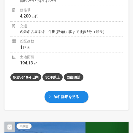
積水ハウス/セキスイハウス
価格帯
4,200
万円
交通
名鉄名古屋本線「牛田(愛知)」駅まで徒歩3分（最長）
総区画数
1
区画
土地面積
194.13
㎡
駅徒歩10分以内
50坪以上
自由設計
物件詳細を見る
未閲覧