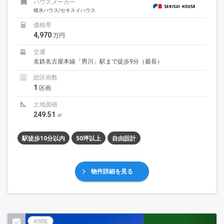
ハウスメーカー
積水ハウス/セキスイハウス
価格帯
4,970
万円
交通
名鉄名古屋本線「男川」駅まで徒歩9分（最長）
総区画数
1
区画
土地面積
249.51
㎡
駅徒歩10分以内
50坪以上
自由設計
物件詳細を見る
未閲覧