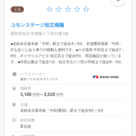
土 地
コモンステージ知立南陽
愛知県知立市南陽１丁目27番1他
■名鉄名古屋本線「牛田」駅まで徒歩4～5分、衣浦豊田道路「牛田」
ICも近くにあり車での移動も便利です。■スギ薬局 牛田店まで徒歩7～
8分、ギャラリエアピタ 知立店まで徒歩9分。周辺施設が揃っていま
す。■牛田公園まで徒歩1分。知立市立八ツ田小学校まで徒歩8～9分。
ハウスメーカー
積水ハウス/セキスイハウス
価格帯
3,100
3,520
万円〜
万円
交通
名鉄名古屋本線「牛田(愛知)」駅まで徒歩4分～5分
総区画数
3
区画