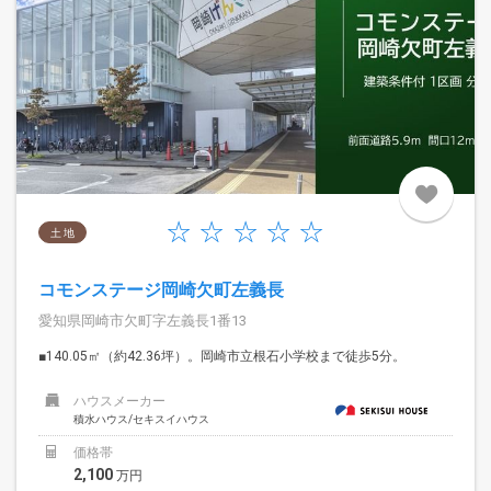
土 地
コモンステージ岡崎欠町左義長
愛知県岡崎市欠町字左義長1番13
■140.05㎡（約42.36坪）。岡崎市立根石小学校まで徒歩5分。
ハウスメーカー
積水ハウス/セキスイハウス
価格帯
2,100
万円