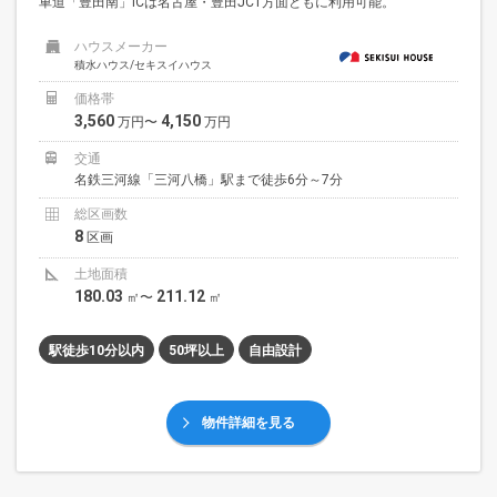
車道「豊田南」ICは名古屋・豊田JCT方面ともに利用可能。
ハウスメーカー
積水ハウス/セキスイハウス
価格帯
3,560
4,150
万円〜
万円
交通
名鉄三河線「三河八橋」駅まで徒歩6分～7分
総区画数
8
区画
土地面積
180.03
211.12
㎡〜
㎡
駅徒歩10分以内
50坪以上
自由設計
物件詳細を見る