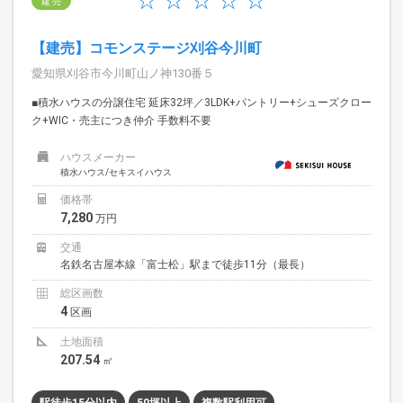
建 売
【建売】コモンステージ刈谷今川町
愛知県刈谷市今川町山ノ神130番５
■積水ハウスの分譲住宅 延床32坪／3LDK+パントリー+シューズクロー
ク+WIC・売主につき仲介 手数料不要
ハウスメーカー
積水ハウス/セキスイハウス
価格帯
7,280
万円
交通
名鉄名古屋本線「富士松」駅まで徒歩11分（最長）
総区画数
4
区画
土地面積
207.54
㎡