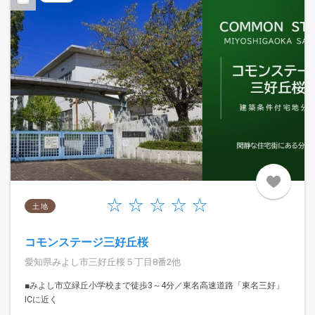
土 地
コモンステージ三好丘桜
愛知県みよし市三好丘桜５丁目8番2他
■みよし市立緑丘小学校まで徒歩3～4分／東名高速道路「東名三好」
ICに近く