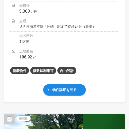
価格帯
5,300
万円
交通
ＪＲ東海道本線「岡崎」駅まで徒歩24分（最長）
総区画数
1
区画
土地面積
196.92
㎡
新着物件
複数駅利用可
自由設計
物件詳細を見る
未閲覧