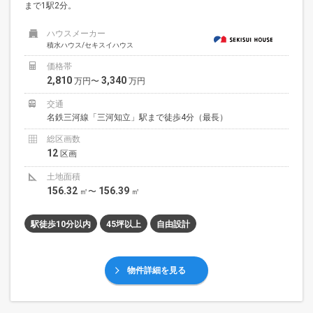
まで1駅2分。
ハウスメーカー
積水ハウス/セキスイハウス
価格帯
2,810
3,340
万円〜
万円
交通
名鉄三河線「三河知立」駅まで徒歩4分（最長）
総区画数
12
区画
土地面積
156.32
156.39
㎡〜
㎡
駅徒歩10分以内
45坪以上
自由設計
物件詳細を見る