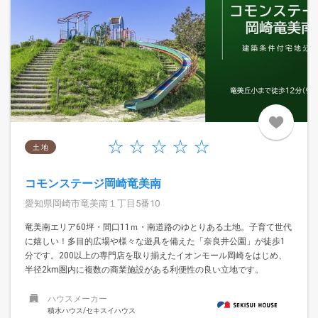
土 地
コモンステージ岡崎竜美南
愛知県岡崎市竜美南１丁目5番10
竜美南エリア60坪・間口11ｍ・南道路のゆとりある土地。子育て世代
に嬉しい！多目的広場や様々な遊具を備えた「奈良井公園」が徒歩1
分です。200以上の専門店を取り揃えたイオンモール岡崎をはじめ、
半径2km圏内に複数の商業施設がある利便性の良い立地です。
ハウスメーカー
積水ハウス/セキスイハウス