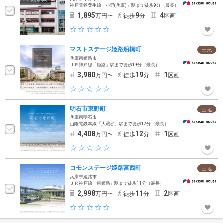
神戸電鉄粟生線「小野(兵庫)」駅まで徒歩9分（最長）
1,895
9
4
万円〜
徒歩
分
区画
マストステージ姫路船橋町
土 地
兵庫県姫路市
ＪＲ神戸線「姫路」駅まで徒歩19分（最長）
3,980
19
1
万円〜
徒歩
分
区画
明石市東野町
土 地
兵庫県明石市
山陽電鉄本線「大蔵谷」駅まで徒歩12分（最長）
4,408
12
1
万円〜
徒歩
分
区画
コモンステージ姫路宮西町
土 地
兵庫県姫路市
ＪＲ神戸線「東姫路」駅まで徒歩11分（最長）
2,998
11
2
万円〜
徒歩
分
区画