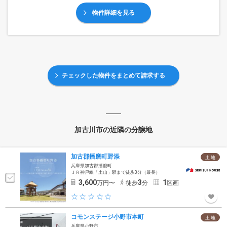
物件詳細を見る
チェックした物件をまとめて請求する
加古川市の近隣の分譲地
加古郡播磨町野添
土 地
兵庫県加古郡播磨町
ＪＲ神戸線「土山」駅まで徒歩3分（最長）
3,600
3
1
万円〜
徒歩
分
区画
コモンステージ小野市本町
土 地
兵庫県小野市