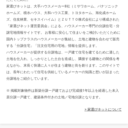
家選びネットは、大手ハウスメーカー8社（ミサワホーム、パナソニック
ホームズ、積水ハウス、大和ハウス工業、トヨタホーム、旭化成ホーム
ズ、住友林業、セキスイハイム）とＺＵＴＴＯ株式会社により構成された
「家選びネット運営委員会」による、ハウスメーカー専門の分譲住宅・分
譲宅地情報サイトです。 お客様に安心して住まいをご検討いただくために
国内トップクラスのハウスメーカーが集結し、土地と建物を合わせて販売
する「分譲住宅」「注文住宅用の宅地」情報を提供します。
ハウスメーカーが提供する分譲地は、一戸建て住宅を建てるために適した
土地を仕入れ、しっかりとした土台を造成し、隣接する建物との関係を考
えながら、末長く快適に人々が住まう建物と街を創ります。このサイトで
は、長年にわたって住宅を供給しているメーカーの知識と想いが詰まった
分譲地をご紹介しています。
※ 掲載対象物件は新築分譲一戸建ておよび完成後1年以上を経過した未入
居分譲一戸建て、建築条件付きの土地／宅地分譲となります。
> 家選びネットについて