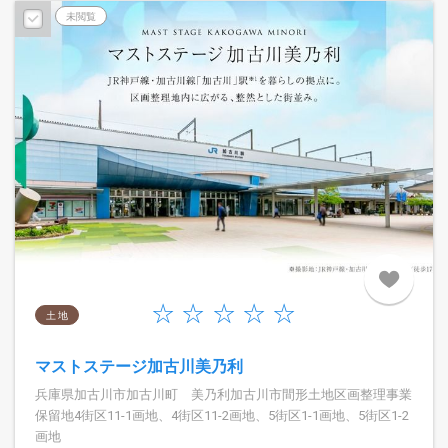
未閲覧
土 地
マストステージ加古川美乃利
兵庫県加古川市加古川町 美乃利加古川市間形土地区画整理事業
保留地4街区11-1画地、4街区11-2画地、5街区1-1画地、5街区1-2
画地