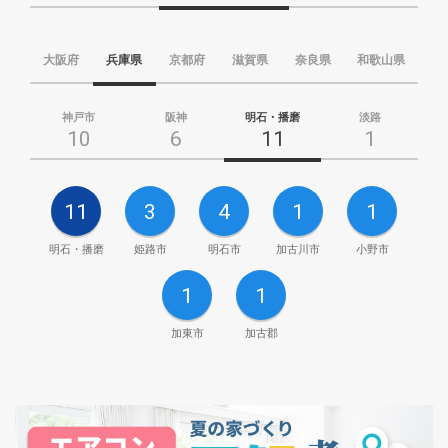
大阪府
兵庫県
京都府
滋賀県
奈良県
和歌山県
神戸市
阪神
明石・播磨
淡路
10
6
11
1
11
3
4
1
1
明石・播磨
姫路市
明石市
加古川市
小野市
1
1
加東市
加古郡