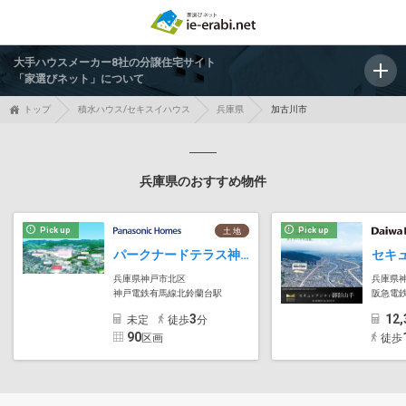
大手ハウスメーカー8社の分譲住宅サイト
「家選びネット」について
トップ
積水ハウス/セキスイハウス
兵庫県
加古川市
兵庫県のおすすめ物件
Pick up
Pick up
土 地
パークナードテラス神戸北鈴蘭台スプリングス（建築条件付）
兵庫県神戸市北区
兵庫県
神戸電鉄有馬線北鈴蘭台駅
阪急電
3
12,
未定
徒歩
分
90
区画
徒歩