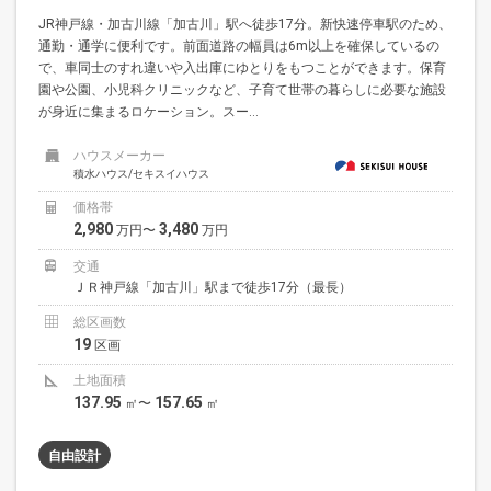
JR神戸線・加古川線「加古川」駅へ徒歩17分。新快速停車駅のため、
通勤・通学に便利です。前面道路の幅員は6m以上を確保しているの
で、車同士のすれ違いや入出庫にゆとりをもつことができます。保育
園や公園、小児科クリニックなど、子育て世帯の暮らしに必要な施設
が身近に集まるロケーション。スー...
ハウスメーカー
積水ハウス/セキスイハウス
価格帯
2,980
3,480
万円〜
万円
交通
ＪＲ神戸線「加古川」駅まで徒歩17分（最長）
総区画数
19
区画
土地面積
137.95
157.65
㎡〜
㎡
自由設計