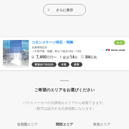
さらに表示
コモンステージ明石・明舞
建 売
兵庫県明石市
ＪＲ神戸線「朝霧」駅まで徒歩14分～15分
7,490
14
84
万円〜
徒歩
分
区画
駅徒歩15分以内
木造
鉄骨
ご希望のエリアをお選びください
ハウスメーカーの分譲地をエリアから検索できます。
（数字は該当する分譲地数になります）
首都圏エリア
関西エリア
東海エリア