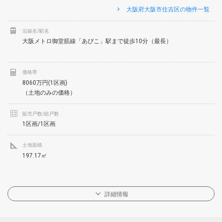
大阪府大阪市住吉区の物件一覧
沿線名/駅名
大阪メトロ御堂筋線「あびこ」駅まで徒歩10分（最長）
価格帯
8060万円(1区画)
（土地のみの価格）
販売戸数/総戸数
1区画/1区画
土地面積
197.17㎡
詳細情報