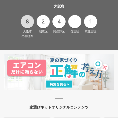
大阪府
8
2
4
1
1
大阪市
城東区
阿倍野区
住吉区
東住吉区
の全物件
家選びネットオリジナルコンテンツ