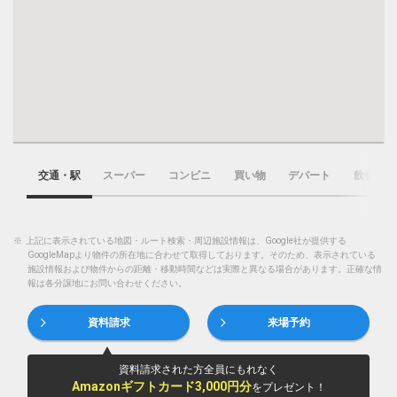
交通・駅
スーパー
コンビニ
買い物
デパート
飲食店
※
上記に表示されている地図・ルート検索・周辺施設情報は、Google社が提供する
GoogleMapより物件の所在地に合わせて取得しております。そのため、表示されている
施設情報および物件からの距離・移動時間などは実際と異なる場合があります。正確な情
報は各分譲地にお問い合わせください。
資料請求
来場予約
資料請求された方全員にもれなく
Amazonギフトカード3,000円分
をプレゼント！