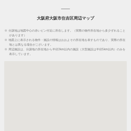
大阪府大阪市住吉区周辺マップ
※
分譲地は地図中心の赤いピン付近に所在します。（実際の物件所在地から多少ずれること
があります）
※
地図上に表示される物件・施設の情報はおおよその所在地を表すものであり、実際の所在
地とは異なる場合がございます。
※
周辺施設は、分譲地の所在地から半径3km以内の施設（大型施設は半径5km以内）のみを
表示しています。