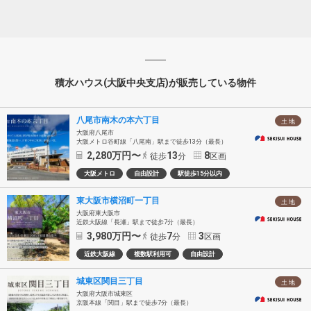
積水ハウス(大阪中央支店)が販売している物件
八尾市南木の本六丁目
土 地
大阪府八尾市
大阪メトロ谷町線「八尾南」駅まで徒歩13分（最長）
2,280
万円〜
13
8
徒歩
分
区画
大阪メトロ
自由設計
駅徒歩15分以内
東大阪市横沼町一丁目
土 地
大阪府東大阪市
近鉄大阪線「長瀬」駅まで徒歩7分（最長）
3,980
万円〜
7
3
徒歩
分
区画
近鉄大阪線
複数駅利用可
自由設計
城東区関目三丁目
土 地
大阪府大阪市城東区
京阪本線「関目」駅まで徒歩7分（最長）