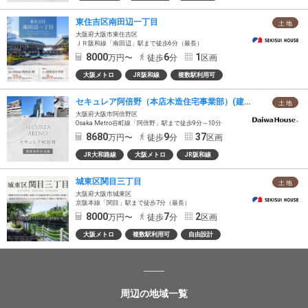
東住吉区南田辺一丁目
土 地
大阪府大阪市東住吉区
ＪＲ阪和線「南田辺」駅まで徒歩6分（最長）
8000
6
1
万円〜
徒歩
分
区画
大阪メトロ
JR阪和線
複数駅利用可
セキュレア阿倍野（本店木造住宅事業部）(建築条件付宅地分譲)
土 地
大阪府大阪市阿倍野区
Osaka Metro谷町線「阿倍野」駅まで徒歩9分～10分
8680
9
37
万円〜
徒歩
分
区画
JR大和路線
大阪メトロ
JR阪和線
城東区関目三丁目
土 地
大阪府大阪市城東区
京阪本線「関目」駅まで徒歩7分（最長）
8000
7
2
万円〜
徒歩
分
区画
大阪メトロ
複数駅利用可
自由設計
周辺の地域一覧