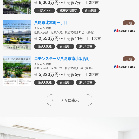
8,000
万円〜
7
2
徒歩
分
区画
大阪メトロ
複数駅利用可
自由設計
八尾市北本町三丁目
土 地
大阪府八尾市
近鉄大阪線「近鉄八尾」駅まで徒歩11分（最長）
2,550
万円〜
11
1
徒歩
分
区画
近鉄大阪線
自由設計
残り1区画
コモンステージ八尾市南小阪合町
土 地
大阪府八尾市
近鉄大阪線「河内山本」駅まで徒歩6分（最長）
5,320
万円〜
6
2
徒歩
分
区画
近鉄大阪線
自由設計
残り1区画
さらに表示