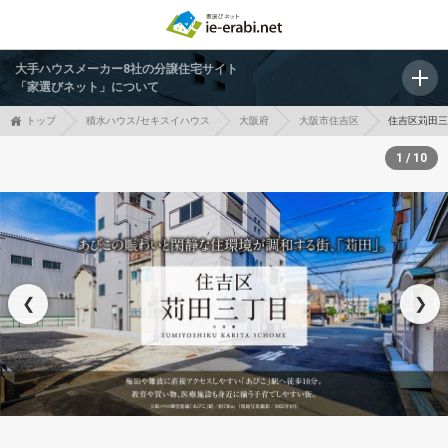
大手ハウスメーカー8社の分譲住宅サイト
「家選びネット」について
トップ
積水ハウス/セキスイハウス
大阪府
大阪市住吉区
住吉区苅田
1 / 10
❮
❯