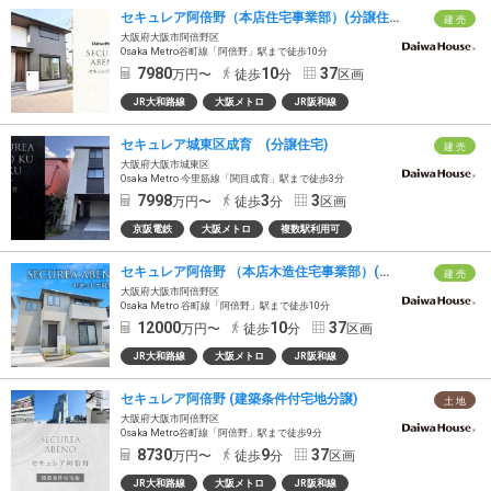
セキュレア阿倍野（本店住宅事業部）(分譲住宅)
建 売
大阪府大阪市阿倍野区
Osaka Metro谷町線「阿倍野」駅まで徒歩10分
7980
10
37
万円〜
徒歩
分
区画
JR大和路線
大阪メトロ
JR阪和線
セキュレア城東区成育 (分譲住宅)
建 売
大阪府大阪市城東区
Osaka Metro 今里筋線「関目成育」駅まで徒歩3分
7998
3
3
万円〜
徒歩
分
区画
京阪電鉄
大阪メトロ
複数駅利用可
セキュレア阿倍野 （本店木造住宅事業部）(分譲住宅)
建 売
大阪府大阪市阿倍野区
Osaka Metro 谷町線「阿倍野」駅まで徒歩10分
12000
10
37
万円〜
徒歩
分
区画
JR大和路線
大阪メトロ
JR阪和線
セキュレア阿倍野 (建築条件付宅地分譲)
土 地
大阪府大阪市阿倍野区
Osaka Metro谷町線「阿倍野」駅まで徒歩9分
8730
9
37
万円〜
徒歩
分
区画
JR大和路線
大阪メトロ
JR阪和線