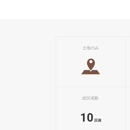
土地のみ
総区画数
10
区画