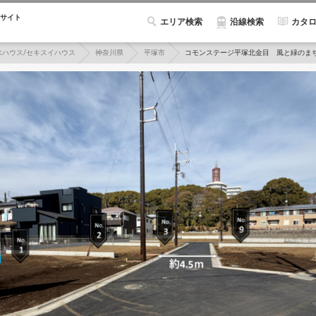
サイト
エリア検索
カタ
沿線検索
水ハウス/セキスイハウス
神奈川県
平塚市
コモンステージ平塚北金目 風と緑のま