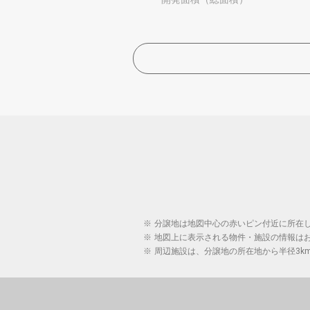
※
分譲地は地図中心の赤いピン付近に所在
※
地図上に表示される物件・施設の情報は
※
周辺施設は、分譲地の所在地から半径3k