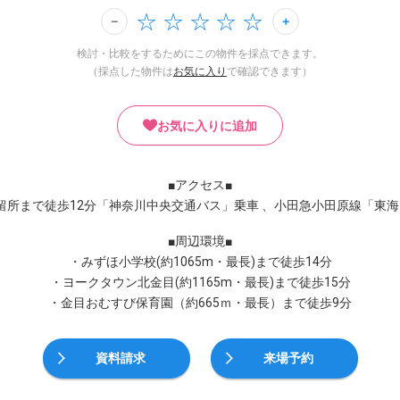
検討・比較をするためにこの物件を採点できます。
（採点した物件は
お気に入り
で確認できます）
お気に入りに追加
■アクセス■
留所まで徒歩12分「神奈川中央交通バス」乗車 、小田急小田原線「東海
■周辺環境■
・みずほ小学校(約1065m・最長)まで徒歩14分
・ヨークタウン北金目(約1165m・最長)まで徒歩15分
・金目おむすび保育園（約665ｍ・最長）まで徒歩9分
資料請求
来場予約