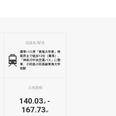
沿線名/駅名
最寄バス停「東海大学東」停
留所まで徒歩12分（最長）、
「神奈川中央交通バス」に乗
車、小田急小田原線東海大学
前駅
土地面積
140.03
-
㎡
167.73
㎡