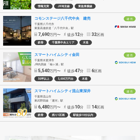
情報充実
JR埼京線
東急東横線
コモンステージ八千代中央 建売
建 売
千葉県八千代市
東葉高速鉄道「八千代中央」駅
7,690
12
32
万円〜
徒歩
分
区画
鉄骨
千葉県中央エリア
木造
スマートハイムシティ金田
建 売
千葉県木更津市
JR内房線 「袖ヶ浦」駅
5,540
47
6
万円〜
徒歩
分
区画
50坪以上
5,000万円台
木造
スマートハイムシティ流山東深井
建 売
千葉県流山市
東武野田線 「運河」駅
6,480
10
14
万円〜
徒歩
分
区画
鉄骨
残り1区画
駅徒歩10分以内