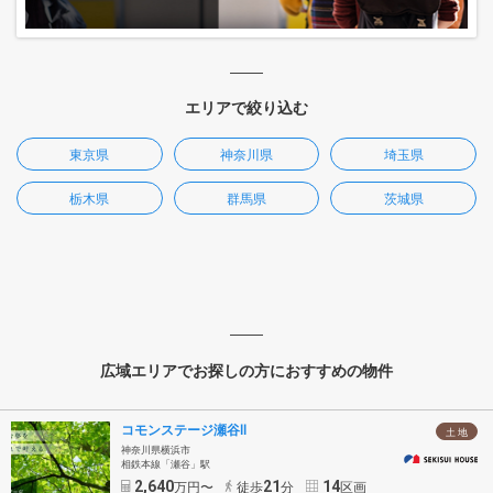
エリアで絞り込む
東京県
神奈川県
埼玉県
栃木県
群馬県
茨城県
広域エリアでお探しの方におすすめの物件
コモンステージ瀬谷Ⅱ
土 地
神奈川県横浜市
相鉄本線「瀬谷」駅
2,640
21
14
万円〜
徒歩
分
区画