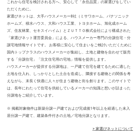
これから住宅を検討される方へ、安心して「永住品質」の家選びをしてい
ただくために。
家選びネットは、大手ハウスメーカー8社（ミサワホーム、パナソニック
ホームズ、積水ハウス、大和ハウス工業、トヨタホーム、旭化成ホーム
ズ、住友林業、セキスイハイム）とＺＵＴＴＯ株式会社により構成された
「家選びネット運営委員会」による、ハウスメーカー専門の分譲住宅・分
譲宅地情報サイトです。 お客様に安心して住まいをご検討いただくために
国内トップクラスのハウスメーカーが集結し、土地と建物を合わせて販売
する「分譲住宅」「注文住宅用の宅地」情報を提供します。
ハウスメーカーが提供する分譲地は、一戸建て住宅を建てるために適した
土地を仕入れ、しっかりとした土台を造成し、隣接する建物との関係を考
えながら、末長く快適に人々が住まう建物と街を創ります。このサイトで
は、長年にわたって住宅を供給しているメーカーの知識と想いが詰まった
分譲地をご紹介しています。
※ 掲載対象物件は新築分譲一戸建ておよび完成後1年以上を経過した未入
居分譲一戸建て、建築条件付きの土地／宅地分譲となります。
> 家選びネットについて