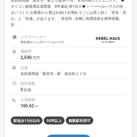
名鉄尾西線「観音寺」駅より徒歩11分、全3区画のコミュニティ。 ◆
オリコン顧客満足度調査 8年連続 第1位※◆ ▷ヘーベルハウスの住
まいづくり お客様から選ばれ続ける理由 そこには長く続く「安全・安
心」と「快適」があります。 - 安全性 - 全棟に制震技術を標準搭載。
安...
ハウスメーカー
旭化成ホームズ/ヘーベルハウス
価格帯
2,590
万円
交通
名鉄尾西線「観音寺」駅 徒歩約１１分
総区画数
3
区画
土地面積
165.62
㎡
駅徒歩15分以内
50坪以上
複数駅利用可