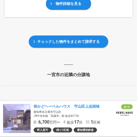
物件詳細を見る
チェックした物件をまとめて請求する
一宮市の近隣の分譲地
街かどヘーベルハウス 守山区上志段味
建 売
愛知県名古屋市守山区
JR中央本線「高蔵寺」駅 徒歩約17分
6,700
17
1
万円〜
徒歩
分
区画
即入居可
残り1区画
愛知環状鉄道