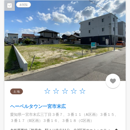
未閲覧
土 地
ヘーベルタウン一宮市末広
愛知県一宮市末広三丁目３番７、３番１１（A区画）３番１５、
３番１７（B区画）３番１６、３番１８（C区画）