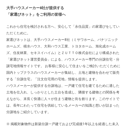
大手ハウスメーカー8社が提供する
「家選びネット」をご利用の皆様へ
これから住宅を検討される方へ、安心して「永住品質」の家選びをしてい
ただくために。
家選びネットは、大手ハウスメーカー8社（ミサワホーム、パナソニック
ホームズ、積水ハウス、大和ハウス工業、トヨタホーム、旭化成ホーム
ズ、住友林業、セキスイハイム）とＺＵＴＴＯ株式会社により構成された
「家選びネット運営委員会」による、ハウスメーカー専門の分譲住宅・分
譲宅地情報サイトです。 お客様に安心して住まいをご検討いただくために
国内トップクラスのハウスメーカーが集結し、土地と建物を合わせて販売
する「分譲住宅」「注文住宅用の宅地」情報を提供します。
ハウスメーカーが提供する分譲地は、一戸建て住宅を建てるために適した
土地を仕入れ、しっかりとした土台を造成し、隣接する建物との関係を考
えながら、末長く快適に人々が住まう建物と街を創ります。このサイトで
は、長年にわたって住宅を供給しているメーカーの知識と想いが詰まった
分譲地をご紹介しています。
※ 掲載対象物件は新築分譲一戸建ておよび完成後1年以上を経過した未入