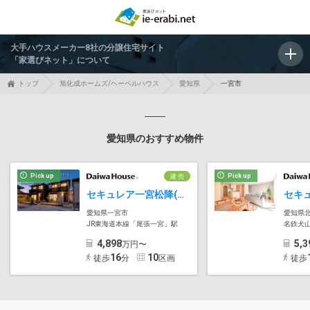
大手ハウスメーカー8社の分譲住宅サイト
「家選びネット」について
トップ
旭化成ホームズ/ヘーベルハウス
愛知県
一宮市
愛知県のおすすめ物件
Pick up
Pick up
建 売
セキュレア一宮松降(分譲住宅)
愛知県一宮市
愛知県
JR東海道本線「尾張一宮」駅
名鉄犬
4,898
5,3
万円〜
16
10
徒歩
分
区画
徒歩