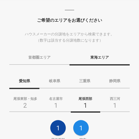
ご希望のエリアをお選びください
ハウスメーカーの分譲地をエリアから検索できます。
（数字は該当する分譲地数になります）
首都圏エリア
東海エリア
愛知県
岐阜県
三重県
静岡県
尾張東部・知多
名古屋市
尾張西部
西三河
2
1
1
1
1
1