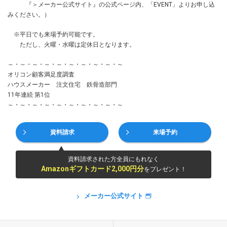
『＞メーカー公式サイト』の公式ページ内、「EVENT」よりお申し込
みください。）
※平日でも来場予約可能です。
ただし、火曜・水曜は定休日となります。
～・～・～・～・～・～・～・～・～・～
オリコン顧客満足度調査
ハウスメーカー 注文住宅 鉄骨造部門
11年連続 第1位
～・～・～・～・～・～・～・～・～・～
資料請求
来場予約
資料請求された方全員にもれなく
Amazonギフトカード2,000円分
をプレゼント！
メーカー公式サイト