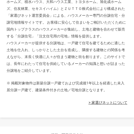
ホームズ、積水ハウス、大和ハウス工業、トヨタホーム、旭化成ホーム
ズ、住友林業、セキスイハイム）とＺＵＴＴＯ株式会社により構成された
「家選びネット運営委員会」による、ハウスメーカー専門の分譲住宅・分
譲宅地情報サイトです。 お客様に安心して住まいをご検討いただくために
国内トップクラスのハウスメーカーが集結し、土地と建物を合わせて販売
する「分譲住宅」「注文住宅用の宅地」情報を提供します。
ハウスメーカーが提供する分譲地は、一戸建て住宅を建てるために適した
土地を仕入れ、しっかりとした土台を造成し、隣接する建物との関係を考
えながら、末長く快適に人々が住まう建物と街を創ります。このサイトで
は、長年にわたって住宅を供給しているメーカーの知識と想いが詰まった
分譲地をご紹介しています。
※ 掲載対象物件は新築分譲一戸建ておよび完成後1年以上を経過した未入
居分譲一戸建て、建築条件付きの土地／宅地分譲となります。
> 家選びネットについて