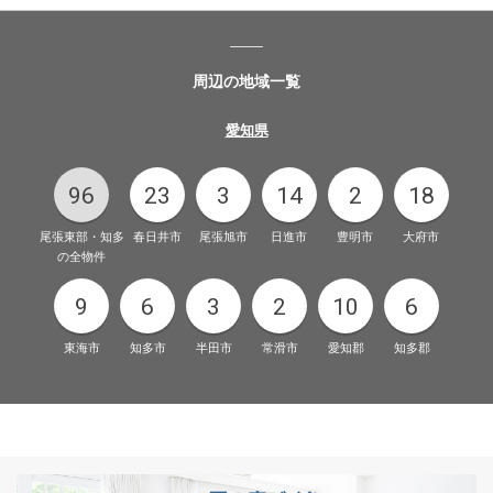
周辺の地域一覧
愛知県
96
23
3
14
2
18
尾張東部・知多
春日井市
尾張旭市
日進市
豊明市
大府市
の全物件
9
6
3
2
10
6
東海市
知多市
半田市
常滑市
愛知郡
知多郡