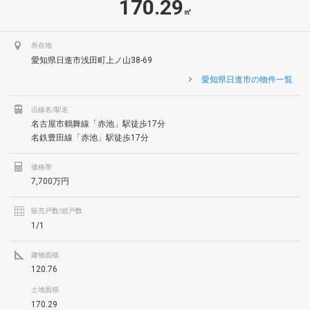
170.29
㎡
所在地
愛知県日進市浅田町上ノ山38-69
愛知県日進市の物件一覧
沿線名/駅名
名古屋市鶴舞線「赤池」駅徒歩17分
名鉄豊田線「赤池」駅徒歩17分
価格帯
7,700万円
販売戸数/総戸数
1/1
建物面積
120.76
土地面積
170.29