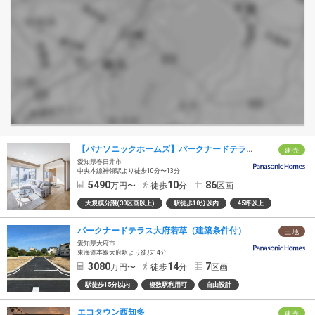
【パナソニックホームズ】パークナードテラス神領の杜
建 売
愛知県春日井市
中央本線神領駅より徒歩10分〜13分
5490
10
86
万円〜
徒歩
分
区画
大規模分譲(30区画以上)
駅徒歩10分以内
45坪以上
パークナードテラス大府若草（建築条件付）
土 地
愛知県大府市
東海道本線大府駅より徒歩14分
3080
14
7
万円〜
徒歩
分
区画
駅徒歩15分以内
複数駅利用可
自由設計
エコタウン西知多
建 売