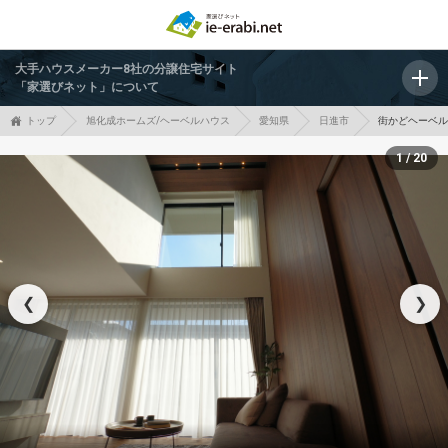
大手ハウスメーカー8社の分譲住宅サイト
「家選びネット」について
トップ
旭化成ホームズ/ヘーベルハウス
愛知県
日進市
街かどヘーベ
1 / 20
❮
❯