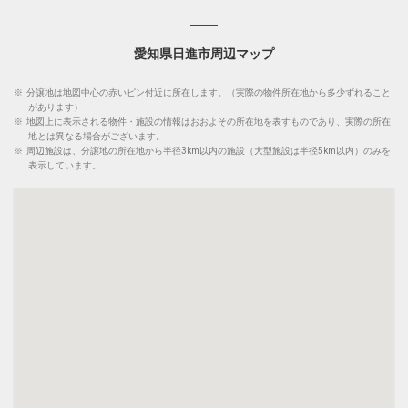
愛知県日進市周辺マップ
※
分譲地は地図中心の赤いピン付近に所在します。（実際の物件所在地から多少ずれること
があります）
※
地図上に表示される物件・施設の情報はおおよその所在地を表すものであり、実際の所在
地とは異なる場合がございます。
※
周辺施設は、分譲地の所在地から半径3km以内の施設（大型施設は半径5km以内）のみを
表示しています。