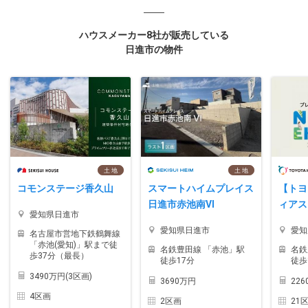
ハウスメーカー8社が販売している
日進市の物件
土 地
土 地
コモンステージ香久山
スマートハイムプレイス
【トヨ
日進市赤池南VI
ィアス
愛知県日進市
愛知県日進市
愛知
名古屋市営地下鉄鶴舞線
「赤池(愛知)」駅まで徒
名鉄豊田線 「赤池」駅
名鉄
歩37分（最長）
徒歩17分
徒歩
3490万円(3区画)
3690万円
22
4区画
2区画
21