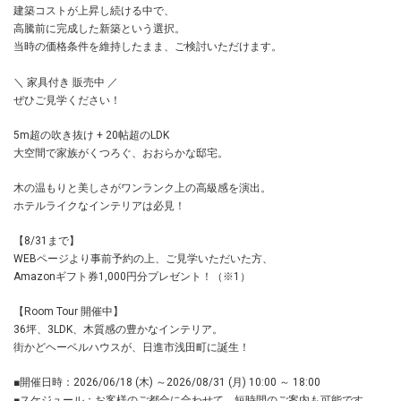
建築コストが上昇し続ける中で、
高騰前に完成した新築という選択。
当時の価格条件を維持したまま、ご検討いただけます。
＼ 家具付き 販売中 ／
ぜひご見学ください！
5m超の吹き抜け + 20帖超のLDK
大空間で家族がくつろぐ、おおらかな邸宅。
木の温もりと美しさがワンランク上の高級感を演出。
ホテルライクなインテリアは必見！
【8/31まで】
WEBページより事前予約の上、ご見学いただいた方、
Amazonギフト券1,000円分プレゼント！（※1）
【Room Tour 開催中】
36坪、3LDK、木質感の豊かなインテリア。
街かどヘーベルハウスが、日進市浅田町に誕生！
■開催日時：2026/06/18 (木) ～2026/08/31 (月) 10:00 ～ 18:00
■スケジュール：お客様のご都合に合わせて、短時間のご案内も可能です。