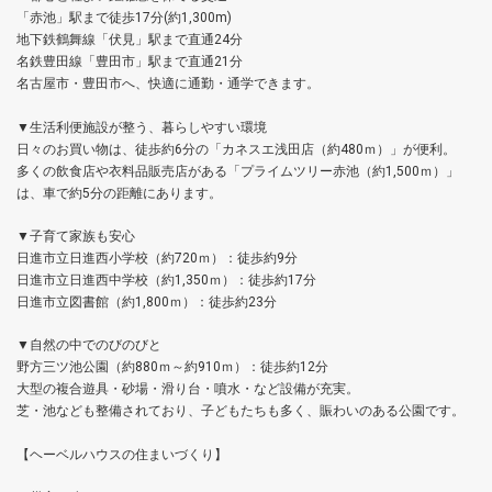
「赤池」駅まで徒歩17分(約1,300m)
地下鉄鶴舞線「伏見」駅まで直通24分
名鉄豊田線「豊田市」駅まで直通21分
名古屋市・豊田市へ、快適に通勤・通学できます。
▼生活利便施設が整う、暮らしやすい環境
日々のお買い物は、徒歩約6分の「カネスエ浅田店（約480ｍ）」が便利。
多くの飲食店や衣料品販売店がある「プライムツリー赤池（約1,500ｍ）」
は、車で約5分の距離にあります。
▼子育て家族も安心
日進市立日進西小学校（約720ｍ）：徒歩約9分
日進市立日進西中学校（約1,350ｍ）：徒歩約17分
日進市立図書館（約1,800ｍ）：徒歩約23分
▼自然の中でのびのびと
野方三ツ池公園（約880ｍ～約910ｍ）：徒歩約12分
大型の複合遊具・砂場・滑り台・噴水・など設備が充実。
芝・池なども整備されており、子どもたちも多く、賑わいのある公園です。
【ヘーベルハウスの住まいづくり】