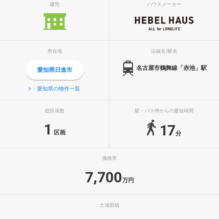
建売
ハウスメーカー
所在地
沿線名/駅名
名古屋市鶴舞線「赤池」駅
愛知県日進市
愛知県の物件一覧
総区画数
駅・バス停からの最短時間
1
17
区画
分
価格帯
7,700
万円
土地面積