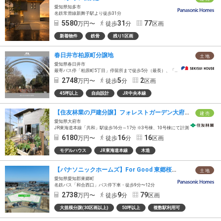
愛知県知多市
名鉄常滑線新舞子駅より徒歩31分
5580
31
77
万円〜
徒歩
分
区画
新着物件
鉄骨
残り1区画
春日井市柏原町分譲地
土 地
愛知県春日井市
最寄バス停「柏原町5丁目」停留所まで徒歩5分（最長）、「かすがいシティバス」に乗車、ＪＲ中央本線「春日井(ＪＲ)」駅まで14分
2748
5
2
万円〜
徒歩
分
区画
45坪以上
自由設計
JR中央本線
【住友林業の戸建分譲】フォレストガーデン大府共和
建 売
愛知県大府市
JR東海道本線「共和」駅徒歩16分～17分 ※3号棟、10号棟にて計測
6180
16
16
万円〜
徒歩
分
区画
モデルハウス
JR東海道本線
木造
【パナソニックホームズ】For Good 東郷桜の丘（建築条件付）
土 地
愛知県愛知郡東郷町
名鉄バス「和合西口」バス停下車・徒歩9分〜12分
2738
9
79
万円〜
徒歩
分
区画
大規模分譲(30区画以上)
50坪以上
複数駅利用可