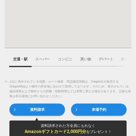
交通・駅
スーパー
コンビニ
買い物
デパート
飲食店
※
上記に表示されている地図・ルート検索・周辺施設情報は、Google社が提供する
GoogleMapより物件の所在地に合わせて取得しております。そのため、表示されている
施設情報および物件からの距離・移動時間などは実際と異なる場合があります。正確な情
報は各分譲地にお問い合わせください。
資料請求
来場予約
資料請求された方全員にもれなく
Amazonギフトカード2,000円分
をプレゼント！