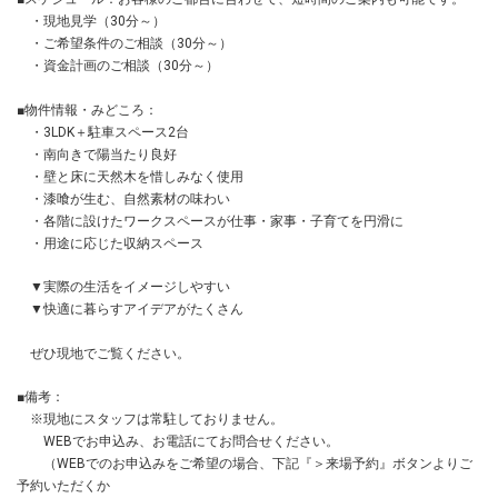
・現地見学（30分～）
・ご希望条件のご相談（30分～）
・資金計画のご相談（30分～）
■物件情報・みどころ：
・3LDK＋駐車スペース2台
・南向きで陽当たり良好
・壁と床に天然木を惜しみなく使用
・漆喰が生む、自然素材の味わい
・各階に設けたワークスペースが仕事・家事・子育てを円滑に
・用途に応じた収納スペース
▼実際の生活をイメージしやすい
▼快適に暮らすアイデアがたくさん
ぜひ現地でご覧ください。
■備考：
※現地にスタッフは常駐しておりません。
WEBでお申込み、お電話にてお問合せください。
（WEBでのお申込みをご希望の場合、下記『＞来場予約』ボタンよりご
予約いただくか