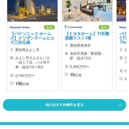
建 売
建 売
【パナソニック ホーム
【トヨタホーム】THE聚
パナ
ズ】クリザンテームヒル
楽園ラスト1棟
CT
ズ三好丘緑
TheG
愛知県東海市
愛知県みよし市
愛
名鉄常滑線「聚楽園」
みよし市さんさんバス
名
駅 徒歩13分
「緑１丁目」バス停下
り
5,490万円〜
車・徒歩7分〜8分
5
15
区画
5,790万円〜
4
195
区画
他のおすすめ物件を見る