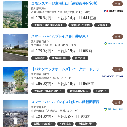
コモンステージ東海社山【建築条件付宅地】
土 地
愛知県東海市
名鉄河和線「加木屋中ノ池」駅まで徒歩14分～20分
1758
14
441
万円〜
徒歩
分
区画
大規模分譲(100区画以上)
駅徒歩15分以内
50坪以上
スマートハイムプレイス春日井駅東II
土 地
愛知県春日井市
中央本線 「春日井」駅 徒歩19分～20分
1790
19
6
万円〜
徒歩
分
区画
新着物件
複数駅利用可
自由設計
【パナソニックホームズ】パークナードテラス神領の杜（建築条件付）
土 地
愛知県春日井市
中央本線神領駅より徒歩10分〜13分
2060
10
86
万円〜
徒歩
分
区画
大規模分譲(30区画以上)
駅徒歩10分以内
45坪以上
スマートハイムプレイス知多市八幡新田駅西
土 地
愛知県知多市
名鉄河和線 「八幡新田」駅 徒歩8分～9分
2240
8
9
万円〜
徒歩
分
区画
駅徒歩10分以内
45坪以上
複数駅利用可