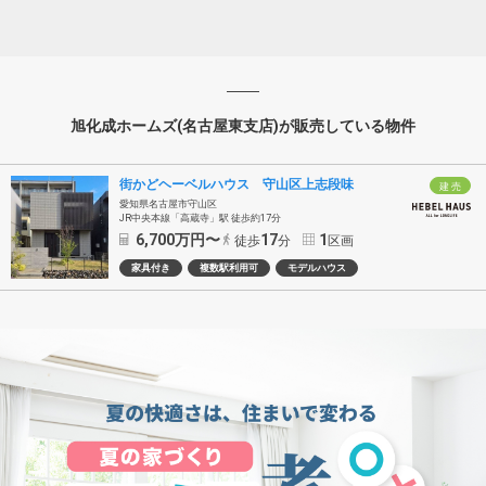
旭化成ホームズ(名古屋東支店)が販売している物件
街かどヘーベルハウス 守山区上志段味
建 売
愛知県名古屋市守山区
JR中央本線「高蔵寺」駅 徒歩約17分
6,700
万円〜
17
1
徒歩
分
区画
家具付き
複数駅利用可
モデルハウス