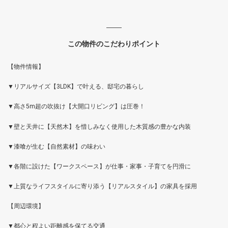
この物件のこだわりポイント
【物件情報】
▼リアルサイズ【3LDK】で叶える、邸宅の暮らし
▼高さ5m超の吹抜け【大開口リビング】は圧巻！
▼壁と天井に【天然木】を惜しみなく使用した木質感の豊かな内装
▼漆喰が生む【自然素材】の味わい
▼各階に設けた【ワークスペース】が仕事・家事・子育てを円滑に
▼上質なライフスタイルに寄り添う【リアルスタイル】の家具を採用
【周辺環境】
▼都心と程よい距離感を保てる交通