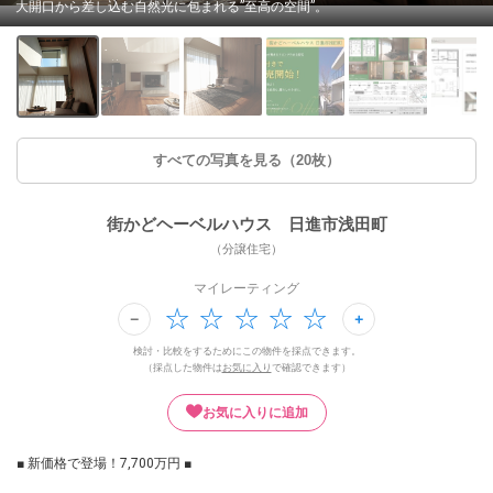
大開口から差し込む自然光に包まれる”至高の空間”。
すべての写真を見る（20枚）
街かどヘーベルハウス 日進市浅田町
（分譲住宅）
マイレーティング
検討・比較をするためにこの物件を採点できます。
（採点した物件は
お気に入り
で確認できます）
お気に入りに追加
■ 新価格で登場！7,700万円 ■