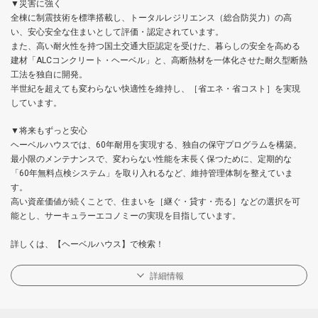
▼災害に強く
全棟に制震技術を標準搭載し、トータルレジリエンス（総合防災力）の高
い、安心安全な住まいとして評価・認定されています。
また、高い耐火性を持つ国土交通大臣認定を受けた、暮らしの安全を高める
建材「ALCコンクリート・ヘーベル」と、高断熱材を一体化させた耐久型断熱
工法を独自に開発。
半世紀を超えても変わらない快適性を維持し、［省エネ・省コスト］を実現
しています。
▼将来もずっと安心
ヘーベルハウスでは、60年耐用を実現する、独自の保守プログラムを構築。
最小限のメンテナンスで、変わらない性能を末長く保つために、定期的な
「60年無料点検システム」を取り入れるなど、維持管理体制を整えていま
す。
高い資産価値が続くことで、住まいを［継ぐ・貸す・売る］などの選択を可
能とし、サーキュラーエコノミーの実現を目指しています。
詳しくは、【ヘーベルハウス】で検索！
詳細情報