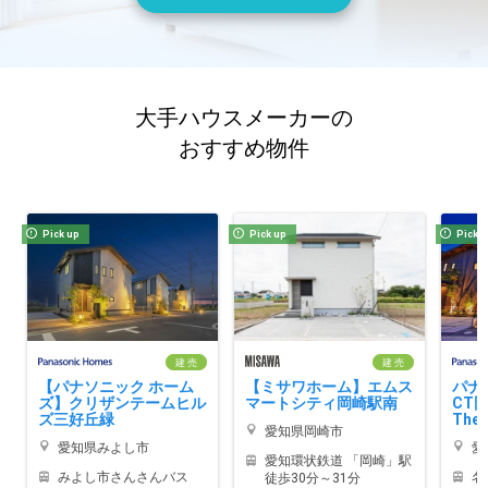
大手ハウスメーカーの
おすすめ物件
Pick up
Pick up
Pick 
建 売
建 売
【パナソニック ホーム
【ミサワホーム】エムス
パナ
ズ】クリザンテームヒル
マートシティ岡崎駅南
CT
ズ三好丘緑
TheG
愛知県岡崎市
愛知県みよし市
愛
愛知環状鉄道 「岡崎」駅
みよし市さんさんバス
名
徒歩30分～31分