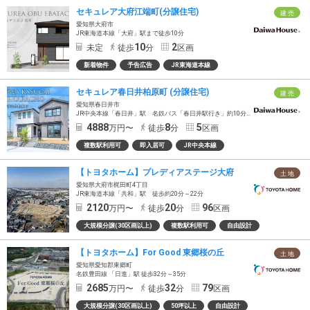
セキュレア大府江端町(分譲住宅)
建 売
愛知県大府市
JR東海道本線「大府」駅まで徒歩10分
10
2
未定
徒歩
分
区画
新着物件
予告広告
JR東海道本線
セキュレア春日井柏原町 (分譲住宅)
建 売
愛知県春日井市
JR中央本線「春日井」駅 名鉄バス「春日井駅行き」約10分 「春日井農協前」バス停徒歩8分
4888
8
5
万円〜
徒歩
分
区画
複数駅利用可
即入居可
JR中央本線
【トヨタホーム】プレディアステージ大府
土 地
愛知県大府市梶田町4丁目
JR東海道本線「共和」駅 徒歩約20分～22分
2120
20
96
万円〜
徒歩
分
区画
大規模分譲(30区画以上)
複数駅利用可
自由設計
【トヨタホーム】For Good 東郷桜の丘
土 地
愛知県愛知郡東郷町
名鉄豊田線 「日進」駅 徒歩32分～35分
2685
32
79
万円〜
徒歩
分
区画
大規模分譲(30区画以上)
50坪以上
自由設計