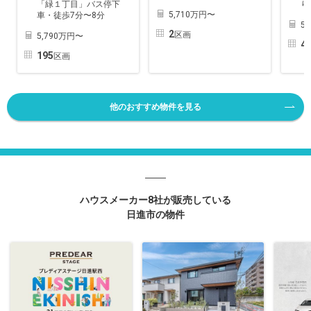
「緑１丁目」バス停下
り
5,710万円〜
車・徒歩7分〜8分
5
2
区画
5,790万円〜
4
195
区画
他のおすすめ物件を見る
ハウスメーカー8社が販売している
日進市の物件