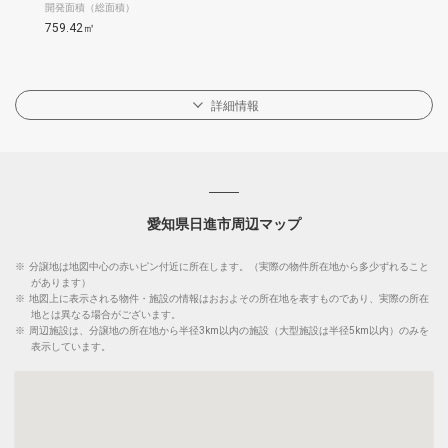
開発面積（総面積）
759.42㎡
詳細情報
愛知県日進市周辺マップ
※
分譲地は地図中心の赤いピン付近に所在します。（実際の物件所在地から多少ずれること
があります）
※
地図上に表示される物件・施設の情報はおおよその所在地を表すものであり、実際の所在
地とは異なる場合がございます。
※
周辺施設は、分譲地の所在地から半径3km以内の施設（大型施設は半径5km以内）のみを
表示しています。