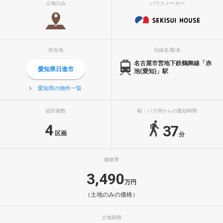
土地のみ
ハウスメーカー
所在地
沿線名/駅名
名古屋市営地下鉄鶴舞線「赤
愛知県日進市
池(愛知)」駅
愛知県の物件一覧
総区画数
駅・バス停からの最短時間
4
37
区画
分
価格帯
3,490
万円
（土地のみの価格）
土地面積