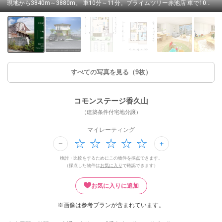
現地から3840m～3880m。 車10分～11分。プライムツリー赤池店 車で10～11分（約3,840～3,880m）※2024年9月撮影
すべての写真を見る（9枚）
コモンステージ香久山
（建築条件付宅地分譲）
マイレーティング
検討・比較をするためにこの物件を採点できます。
（採点した物件は
お気に入り
で確認できます）
お気に入りに追加
※画像は参考プランが含まれています。