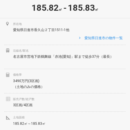
185.82
185.83
-
㎡
㎡
所在地
愛知県日進市香久山２丁目1511-1他
愛知県日進市の物件一覧
沿線名/駅名
名古屋市営地下鉄鶴舞線「赤池(愛知)」駅まで徒歩37分（最長）
価格帯
3490万円(3区画)
（土地のみの価格）
販売戸数/総戸数
3区画/4区画
土地面積
185.82㎡～185.83㎡