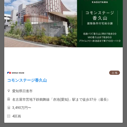
土 地
コモンステージ香久山
愛知県日進市
名古屋市営地下鉄鶴舞線「赤池(愛知)」駅まで徒歩37分（最長）
3,490
万円〜
4区画