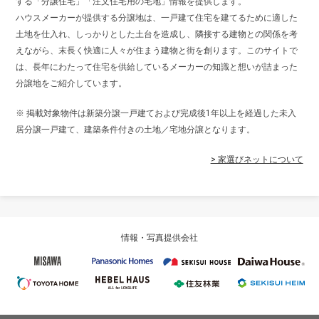
する「分譲住宅」「注文住宅用の宅地」情報を提供します。
ハウスメーカーが提供する分譲地は、一戸建て住宅を建てるために適した
土地を仕入れ、しっかりとした土台を造成し、隣接する建物との関係を考
えながら、末長く快適に人々が住まう建物と街を創ります。このサイトで
は、長年にわたって住宅を供給しているメーカーの知識と想いが詰まった
分譲地をご紹介しています。
※ 掲載対象物件は新築分譲一戸建ておよび完成後1年以上を経過した未入
居分譲一戸建て、建築条件付きの土地／宅地分譲となります。
> 家選びネットについて
情報・写真提供会社