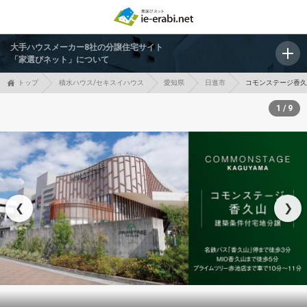
大手ハウスメーカー8社の分譲住宅サイト
「家選びネット」について
トップ
積水ハウス/セキスイハウス
愛知県
日進市
コモンステージ香
1 / 9
❮
❯