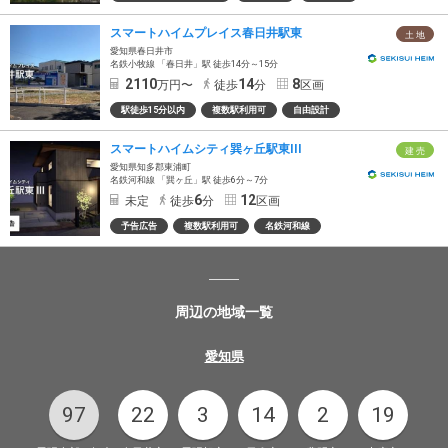
スマートハイムプレイス春日井駅東
土 地
愛知県春日井市
名鉄小牧線 「春日井」駅 徒歩14分～15分
2110
14
8
万円〜
徒歩
分
区画
駅徒歩15分以内
複数駅利用可
自由設計
スマートハイムシティ巽ヶ丘駅東III
建 売
愛知県知多郡東浦町
名鉄河和線 「巽ヶ丘」駅 徒歩6分～7分
6
12
未定
徒歩
分
区画
予告広告
複数駅利用可
名鉄河和線
周辺の地域一覧
愛知県
97
22
3
14
2
19