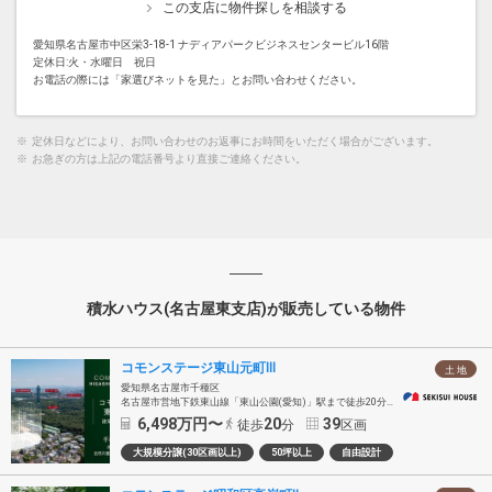
この支店に物件探しを相談する
愛知県名古屋市中区栄3-18-1 ナディアパークビジネスセンタービル16階
定休日:火・水曜日 祝日
お電話の際には「家選びネットを見た」とお問い合わせください。
※
定休日などにより、お問い合わせのお返事にお時間をいただく場合がございます。
※
お急ぎの方は上記の電話番号より直接ご連絡ください。
積水ハウス(名古屋東支店)が販売している物件
コモンステージ東山元町Ⅲ
土 地
愛知県名古屋市千種区
名古屋市営地下鉄東山線「東山公園(愛知)」駅まで徒歩20分～21分
6,498
万円〜
20
39
徒歩
分
区画
大規模分譲(30区画以上)
50坪以上
自由設計