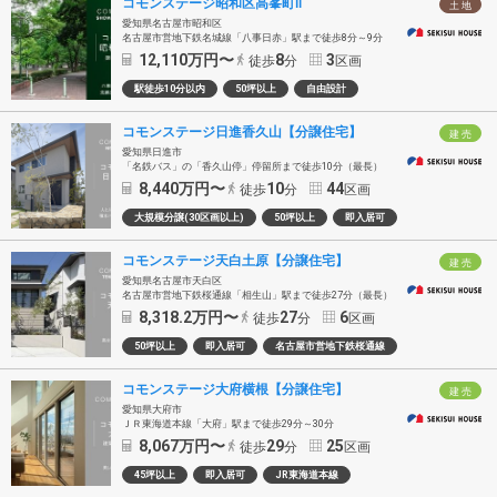
コモンステージ昭和区高峯町Ⅱ
土 地
愛知県名古屋市昭和区
名古屋市営地下鉄名城線「八事日赤」駅まで徒歩8分～9分
12,110
万円〜
8
3
徒歩
分
区画
駅徒歩10分以内
50坪以上
自由設計
コモンステージ日進香久山【分譲住宅】
建 売
愛知県日進市
「名鉄バス」の「香久山停」停留所まで徒歩10分（最長）
8,440
万円〜
10
44
徒歩
分
区画
大規模分譲(30区画以上)
50坪以上
即入居可
コモンステージ天白土原【分譲住宅】
建 売
愛知県名古屋市天白区
名古屋市営地下鉄桜通線「相生山」駅まで徒歩27分（最長）
8,318.2
万円〜
27
6
徒歩
分
区画
50坪以上
即入居可
名古屋市営地下鉄桜通線
コモンステージ大府横根【分譲住宅】
建 売
愛知県大府市
ＪＲ東海道本線「大府」駅まで徒歩29分～30分
8,067
万円〜
29
25
徒歩
分
区画
45坪以上
即入居可
JR東海道本線