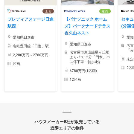
土 地
建 売
プレディアステージ日進
【パナソニック ホーム
セキュ
駅西
ズ】パークナードテラス
(分譲
香久山ネスト
愛知県日進市
愛知
愛知県日進市
名古
名鉄豊田線「日進」駅
「赤
名古屋市東山線星ヶ丘駅
2,280万円～2760万円
よりバス12分「門木」バ
未定
ス停下車・徒歩4分
区画
2区
6780万円(1区画)
12区画
ハウスメーカー8社が販売している
近隣エリアの物件