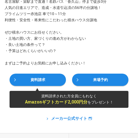
名古屋駅・栄駅まで直通！名鉄バス「香久山」停まで徒歩3分
人気の日進エリアで、造成・水道引込済の56坪の分譲地！
プライムツリー赤池店 車で10～11分
利便性・安全性・将来性にこだわった積水ハウス分譲地
ぜひ積水ハウスにお任せください。
・土地の買い方、家づくりの進め方がわからない
・良い土地の条件って？
・予算はどれくらいがいいの？
まずはご予約よりお気軽にお申し込みください！
資料請求
来場予約
資料請求された方全員にもれなく
Amazonギフトカード2,000円分
をプレゼント！
メーカー公式サイト