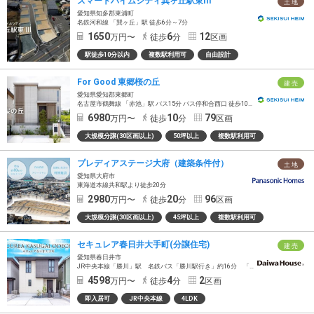
スマートハイムシティ巽ヶ丘駅東III
土 地
愛知県知多郡東浦町
名鉄河和線 「巽ヶ丘」駅 徒歩6分～7分
1650
6
12
万円〜
徒歩
分
区画
駅徒歩10分以内
複数駅利用可
自由設計
For Good 東郷桜の丘
建 売
愛知県愛知郡東郷町
名古屋市鶴舞線 「赤池」駅 バス15分 バス停和合西口 徒歩10分～13分
6980
10
79
万円〜
徒歩
分
区画
大規模分譲(30区画以上)
50坪以上
複数駅利用可
プレディアステージ大府（建築条件付）
土 地
愛知県大府市
東海道本線共和駅より徒歩20分
2980
20
96
万円〜
徒歩
分
区画
大規模分譲(30区画以上)
45坪以上
複数駅利用可
セキュレア春日井大手町(分譲住宅)
建 売
愛知県春日井市
JR中央本線「勝川」駅 名鉄バス「勝川駅行き」約16分 「上大手」バス停徒歩4分
4598
4
2
万円〜
徒歩
分
区画
即入居可
JR中央本線
4LDK