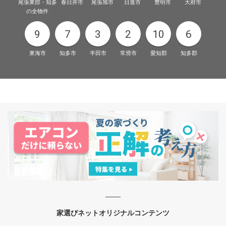
尾張東部・知多
春日井市
尾張旭市
日進市
豊明市
大府市
の全物件
9
7
3
2
10
6
東海市
知多市
半田市
常滑市
愛知郡
知多郡
家選びネットオリジナルコンテンツ