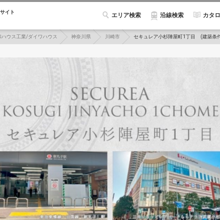
サイト
エリア検索
カタ
沿線検索
和ハウス工業/ダイワハウス
神奈川県
川崎市
セキュレア小杉陣屋町1丁目 (建築条