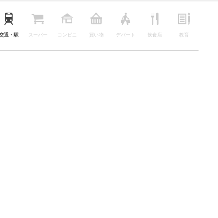
交通・駅
スーパー
コンビニ
買い物
デパート
飲食店
教育
公園